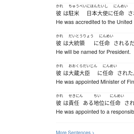
かれ
ちゅうべい
にほん
たいし
にんめい
彼
は
駐米
日本
大使
に
任命
さ
He was accredited to the United 
かれ
だいとうりょう
にんめい
彼
は
大統領
に
任命
される
He will be named for President.
かれ
おおくらだいじん
にんめい
彼
は
大蔵大臣
に
任命
された
He was appointed Minister of Fi
かれ
せきにん
ちい
にんめい
彼
は
責任
ある
地位
に
任命
さ
He was appointed to a responsib
More
S
entences >