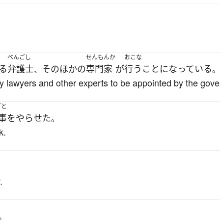
べんごし
せんもんか
おこな
る
弁護士
その
ほかの
専門家
が
行う
ことになっている
、
。
by lawyers and other experts to be appointed by the gov
ごと
事
を
やらせた
。
k.
.
。