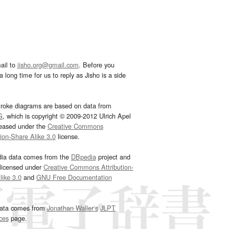
ail to
jisho.org@gmail.com
. Before you
 long time for us to reply as Jisho is a side
troke diagrams are based on data from
G
, which is copyright © 2009-2012 Ulrich Apel
leased under the
Creative Commons
tion-Share Alike 3.0
license.
dia data comes from the
DBpedia
project and
 licensed under
Creative Commons Attribution-
ike 3.0
and
GNU Free Documentation
e
.
ata comes from
Jonathan Waller‘s
JLPT
ces
page.