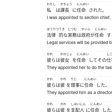
わたし
かちょう
にんめい
私
は
課長
に
任命
された
。
I was appointed to section chief.
ほうりつ
てき
じつむ
せいふ
にんめい
法律
的な
実務
は
政府
が
任命
す
Legal services will be provided 
かれ
かのじょ
にんめい
し
彼ら
は
彼女
を
任命
して
その
仕
They appointed her to do the tas
かれ
かれ
りじ
にんめい
彼ら
は
彼
を
理事
に
任命
した
。
They appointed him as a director
かれ
かれ
しはいにん
にんめい
彼ら
は
彼
を
支配人
に
任命
した