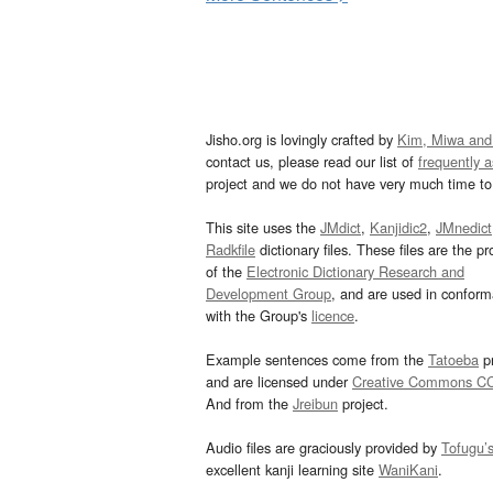
Jisho.org is lovingly crafted by
Kim, Miwa and
contact us, please read our list of
frequently 
project and we do not have very much time to 
This site uses the
JMdict
,
Kanjidic2
,
JMnedict
Radkfile
dictionary files. These files are the pr
of the
Electronic Dictionary Research and
Development Group
, and are used in confor
with the Group's
licence
.
Example sentences come from the
Tatoeba
pr
and are licensed under
Creative Commons C
And from the
Jreibun
project.
Audio files are graciously provided by
Tofugu’
excellent kanji learning site
WaniKani
.