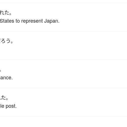
れた
。
States to represent Japan.
だろう
。
。
nance.
れた
。
le post.