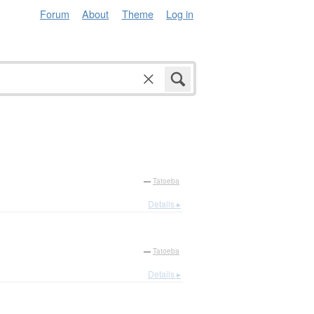
Forum
About
Theme
Log in
—
Tatoeba
Details ▸
—
Tatoeba
Details ▸