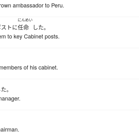
rown ambassador to Peru.
にんめい
ポスト
に
任命
した
。
em to key Cabinet posts.
members of his cabinet.
した
。
manager.
hairman.