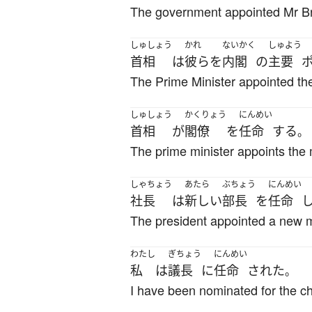
The government appointed Mr B
しゅしょう
かれ
ないかく
しゅよう
首相
は
彼ら
を
内閣
の
主要
The Prime Minister appointed th
しゅしょう
かくりょう
にんめい
首相
が
閣僚
を
任命
する
。
The prime minister appoints the 
しゃちょう
あたら
ぶちょう
にんめい
社長
は
新しい
部長
を
任命
The president appointed a new 
わたし
ぎちょう
にんめい
私
は
議長
に
任命
された
。
I have been nominated for the c