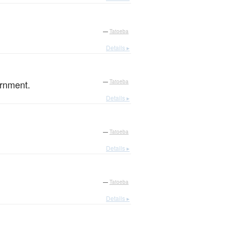
—
Tatoeba
Details ▸
ernment.
—
Tatoeba
Details ▸
—
Tatoeba
Details ▸
—
Tatoeba
Details ▸