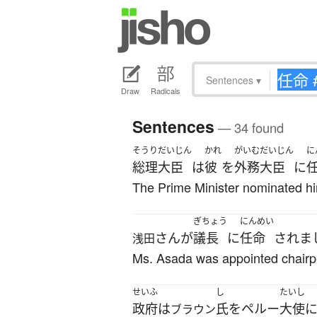
Sentences
▾
Draw
Radicals
Sentences
— 34 found
そうりだいじん
かれ
がいむだいじん
に
総理大臣
は
彼
を
外務大臣
に
The Prime Minister nominated hi
ぎちょう
にんめい
さん
が
議長
に
任命
されま
浅田
Ms. Asada was appointed chairp
せいふ
し
たいし
政府
は
氏
を
ペルー
大使
ブラウン