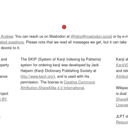
 Andrew
. You can reach us on Mastodon at
@jisho@mastodon.social
or by e-m
asked questions
. Please note that we read all messages we get, but it can take a
devote to it.
and
The SKIP (System of Kanji Indexing by Patterns)
Kanji s
operty
system for ordering kanji was developed by Jack
KanjiV
Halpern (Kanji Dictionary Publishing Society at
and re
mance
http://www.kanji.org/
), and is used with his
Attribu
permission. The license is
Creative Commons
Attribution-ShareAlike 4.0 International
.
Wikipe
oject
is dual
C-BY
.
ShareAl
Licens
s
JLPT d
Resour