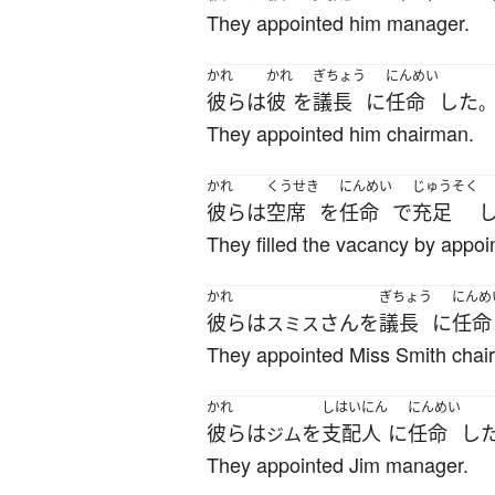
They appointed him manager.
かれ
かれ
ぎちょう
にんめい
彼ら
は
彼
を
議長
に
任命
した
They appointed him chairman.
かれ
くうせき
にんめい
じゅうそく
彼ら
は
空席
を
任命
で
充足
They filled the vacancy by appoi
かれ
ぎちょう
にんめ
彼ら
は
さん
を
議長
に
任命
スミス
They appointed Miss Smith chai
かれ
しはいにん
にんめい
彼ら
は
を
支配人
に
任命
し
ジム
They appointed Jim manager.