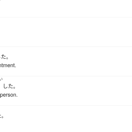
。
した
。
ntment.
い
した
。
rperson.
た
。