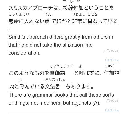
せつじ
ふか
の
アプローチ
は
接辞
付加
という
こと
を
スミス
、
こうりょにい
てん
ひじょう
ことな
考慮に入れない
点
で
ほか
と
非常に
異なっている
。
Smith's approach differs greatly from others in
that he did not take the affixation into
consideration.
—
Tatoeba
Details ▸
しゅうしょくご
よ
ふかご
この
ような
もの
を
修飾語
と
呼ばず
に
付加語
、
よ
ぶんぽうしょ
と
呼んでいる
文法書
も
あります
(A)
。
There are grammar books that call these sorts
of things, not modifiers, but adjuncts (A).
—
Tatoeba
Details ▸