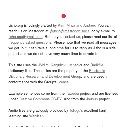
Jisho.org is lovingly crafted by
Kim, Miwa and Andrew
. You can
reach us on Mastodon at
@jisho@mastodon.social
or by e-mail to
jisho.org@gmail.com
. Before you contact us, please read our list of
frequently asked questions
. Please note that we read all messages
we get, but it can take a long time for us to reply as Jisho is a side
project and we do not have very much time to devote to it.
This site uses the
JMdict
,
Kanjidic2
,
JMnedict
and
Radkfile
dictionary files. These files are the property of the
Electronic
Dictionary Research and Development Group
, and are used in
conformance with the Group's
licence
.
Example sentences come from the
Tatoeba
project and are licensed
under
Creative Commons CC-BY
. And from the
Jreibun
project.
Audio files are graciously provided by
Tofugu’s
excellent kanji
learning site
WaniKani
.