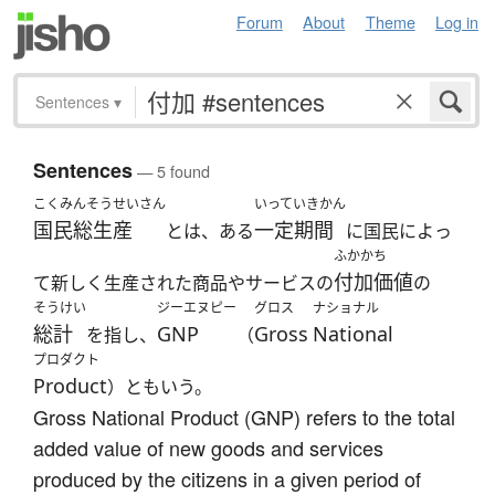
Forum
About
Theme
Log in
Sentences
▾
Sentences
— 5 found
こくみんそうせいさん
いっていきかん
国民総生産
一定期間
とは、ある
に国民によっ
ふかかち
付加価値
て新しく生産された商品やサービスの
の
そうけい
ジーエヌピー
グロス
ナショナル
総計
GNP
Gross
National
を指し、
（
プロダクト
Product
）ともいう。
Gross National Product (GNP) refers to the total
added value of new goods and services
produced by the citizens in a given period of