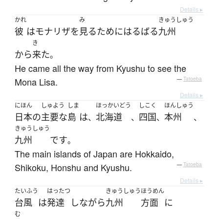
Details ▸
かれ
み
きゅうしゅう
彼
は
モナリザ
を
見る
ために
はるばる
九州
き
から
来た
。
He came all the way from Kyushu to see the
Mona Lisa.
—
Tatoeba
Details ▸
にほん
しゅよう
しま
ほっかいどう
しこく
ほんしゅう
日本
の
主要な
島
は
北海道
四国
本州
、
、
、
、
きゅうしゅう
九州
です
。
The main islands of Japan are Hokkaido,
Shikoku, Honshu and Kyushu.
—
Tatoeba
Details ▸
たいふう
はったつ
きゅうしゅう
ほうめん
台風
は
発達
し
ながら
九州
方面
に
む