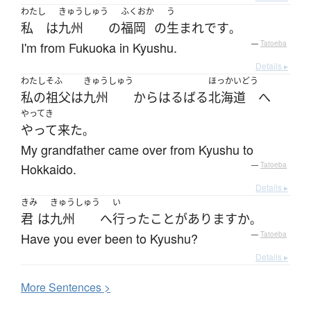
わたし
きゅうしゅう
ふくおか
う
私
は
九州
の
福岡
の
生まれ
です
。
I'm from Fukuoka in Kyushu.
—
Tatoeba
Details ▸
わたし
そふ
きゅうしゅう
ほっかいどう
私の
祖父
は
九州
から
はるばる
北海道
へ
やってき
やって来た
。
My grandfather came over from Kyushu to
Hokkaido.
—
Tatoeba
Details ▸
きみ
きゅうしゅう
い
君
は
九州
へ
行った
ことがあります
か
。
Have you ever been to Kyushu?
—
Tatoeba
Details ▸
More
S
entences >