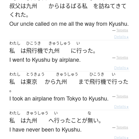
叔父
は
九州
から
はるばる
私
を
訪ねて
きて
くれた
。
Our uncle called on me all the way from Kyushu.
—
Tatoeba
Details ▸
わたし
ひこうき
きゅうしゅう
い
私
は
飛行機
で
九州
に
行った
。
I went to Kyushu by airplane.
—
Tatoeba
Details ▸
わたし
とうきょう
きゅうしゅう
ひこうき
い
私
は
東京
から
九州
まで
飛行機
で
行った
。
I took an airplane from Tokyo to Kyushu.
—
Tatoeba
Details ▸
わたし
きゅうしゅう
い
な
私
は
九州
へ
行った
こと
が
無い
。
I have never been to Kyushu.
—
Tatoeba
Details ▸