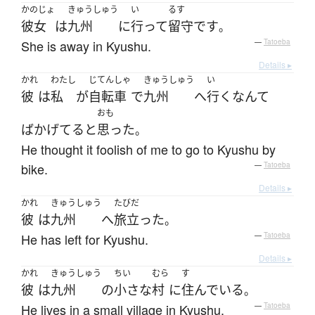
かのじょ
きゅうしゅう
い
るす
彼女
は
九州
に
行って
留守
です
。
She is away in Kyushu.
—
Tatoeba
Details ▸
かれ
わたし
じてんしゃ
きゅうしゅう
い
彼
は
私
が
自転車
で
九州
へ
行く
なんて
おも
ばかげてる
と
思った
。
He thought it foolish of me to go to Kyushu by
bike.
—
Tatoeba
Details ▸
かれ
きゅうしゅう
たびだ
彼
は
九州
へ
旅立った
。
He has left for Kyushu.
—
Tatoeba
Details ▸
かれ
きゅうしゅう
ちい
むら
す
彼
は
九州
の
小さな
村
に
住んでいる
。
He lives in a small village in Kyushu.
—
Tatoeba