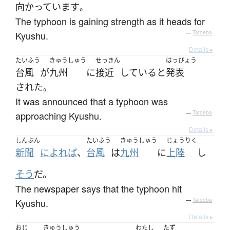
向かっています
。
The typhoon is gaining strength as it heads for
Kyushu.
—
Tatoeba
Details ▸
たいふう
きゅうしゅう
せっきん
はっぴょう
台風
が
九州
に
接近
している
と
発表
された
。
It was announced that a typhoon was
approaching Kyushu.
—
Tatoeba
Details ▸
しんぶん
たいふう
きゅうしゅう
じょうりく
新聞
によれば
、
台風
は
九州
に
上陸
し
そう
だ。
The newspaper says that the typhoon hit
Kyushu.
—
Tatoeba
Details ▸
おじ
きゅうしゅう
わたし
たず