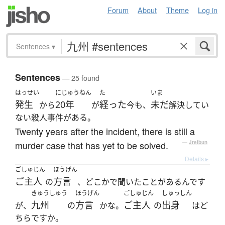
Forum
About
Theme
Log in
Sentences
▾
Sentences
— 25 found
はっせい
にじゅうねん
た
いま
発生
20年
経った
未だ
から
が
今も、
解決してい
ない殺人事件がある。
Twenty years after the incident, there is still a
murder case that has yet to be solved.
—
Jreibun
Details ▸
ごしゅじん
ほうげん
ご主人
方言
の
、どこかで聞いたことがあるんです
きゅうしゅう
ほうげん
ごしゅじん
しゅっしん
九州
方言
ご主人
出身
が、
の
かな。
の
はど
ちらですか。