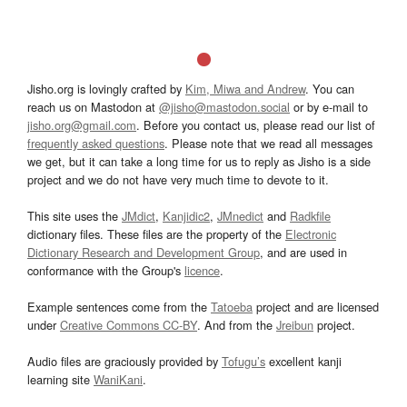
Jisho.org is lovingly crafted by
Kim, Miwa and Andrew
. You can
reach us on Mastodon at
@jisho@mastodon.social
or by e-mail to
jisho.org@gmail.com
. Before you contact us, please read our list of
frequently asked questions
. Please note that we read all messages
we get, but it can take a long time for us to reply as Jisho is a side
project and we do not have very much time to devote to it.
This site uses the
JMdict
,
Kanjidic2
,
JMnedict
and
Radkfile
dictionary files. These files are the property of the
Electronic
Dictionary Research and Development Group
, and are used in
conformance with the Group's
licence
.
Example sentences come from the
Tatoeba
project and are licensed
under
Creative Commons CC-BY
. And from the
Jreibun
project.
Audio files are graciously provided by
Tofugu’s
excellent kanji
learning site
WaniKani
.