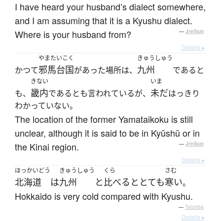
I have heard your husband’s dialect somewhere,
and I am assuming that it is a Kyushu dialect.
Where is your husband from?
—
Jreibun
Details ▸
やまたいこく
きゅうしゅう
邪馬台国
九州
かつて
があった場所は、
であると
きない
いま
畿内
未だ
も、
であるとも言われているが、
はっきり
わかっていない。
The location of the former Yamataikoku is still
unclear, although it is said to be in Kyūshū or in
the Kinai region.
—
Jreibun
Details ▸
ほっかいどう
きゅうしゅう
くら
さむ
北海道
は
九州
と
比べる
と
とても
寒い
。
Hokkaido is very cold compared with Kyushu.
—
Tatoeba
Details ▸