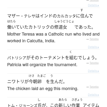
—
Tatoeba
Details ▸
す
マザー
は
インド
の
に
住んで
・テレサ
カルカッタ
はたら
しゅうどうじょ
働いていた
カトリックの
修道女
であった
。
Mother Teresa was a Catholic nun who lived and
worked in Calcutta, India.
—
Tatoeba
Details ▸
く
が
その
トーナメント
を
組む
でしょう
パトリシア
。
Patricia will organize the tournament.
—
Tatoeba
Details ▸
けさ
たまご
う
ニワトリ
が
今朝
卵
を
生んだ
。
The chicken laid an egg this morning.
—
Tatoeba
Details ▸
し
あたら
さぎょう
氏
が
この
新しい
作業
アイテム
トム・ジョーンズ
、