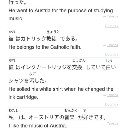
行った
。
He went to Austria for the purpose of studying
music.
—
Tatoeba
Details ▸
かれ
きょうと
彼
は
カトリック
教徒
である
。
He belongs to the Catholic faith.
—
Tatoeba
Details ▸
かれ
こうかん
しろ
彼
は
インク
カートリッジ
を
交換
していて
白い
よご
シャツ
を
汚した
。
He soiled his white shirt when he changed the
ink cartridge.
—
Tatoeba
Details ▸
わたし
おんがく
す
私
は
オーストリア
の
音楽
が
好き
です
、
。
I like the music of Austria.
—
Tatoeba