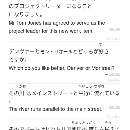
の
プロジェクトリーダー
になる
こと
になりました
。
Mr Tom Jones has agreed to serve as the
project leader for this new work item.
—
Tatoeba
Details ▸
す
デンヴァー
と
と
どっち
が
好き
モントリオール
ですか
。
Which do you like better, Denver or Montreal?
—
Tatoeba
Details ▸
かわ
へいこう
ながれ
その
川
は
メインストリート
と
平行に
流れている
。
The river runs parallel to the main street.
—
Tatoeba
Details ▸
ちょうふう
かぐ
そろ
その
アパート
は
ビクトリア
朝風の
家具
を
揃えて