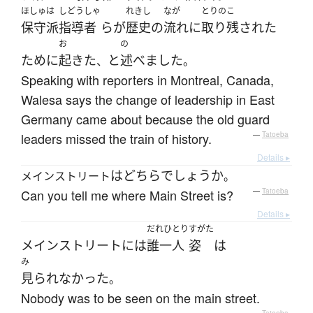
ほしゅは
しどうしゃ
れきし
なが
とりのこ
保守派
指導者
ら
が
歴史
の
流れ
に
取り残された
お
の
ために
起きた
と
述べました
、
。
Speaking with reporters in Montreal, Canada,
Walesa says the change of leadership in East
Germany came about because the old guard
leaders missed the train of history.
—
Tatoeba
Details ▸
は
どちら
でしょうか
メインストリート
。
Can you tell me where Main Street is?
—
Tatoeba
Details ▸
だれひとり
すがた
メインストリート
には
誰一人
姿
は
み
見られなかった
。
Nobody was to be seen on the main street.