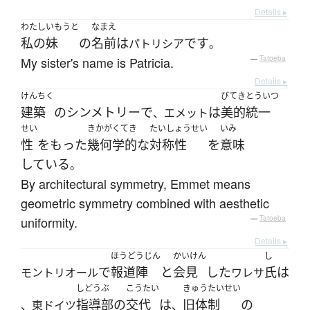
Details ▸
わたし
いもうと
なまえ
私の
妹
の
名前
は
です
パトリシア
。
My sister's name is Patricia.
—
Tatoeba
Details ▸
けんちく
びてき
とういつ
建築
の
シンメトリー
で
は
美的
統一
、エメット
せい
きかがくてき
たいしょうせい
いみ
性
を
もった
幾何学的な
対称性
を
意味
している
。
By architectural symmetry, Emmet means
geometric symmetry combined with aesthetic
uniformity.
—
Tatoeba
Details ▸
ほうどうじん
かいけん
し
で
報道陣
と
会見
した
氏
は
モントリオール
ワレサ
しどうぶ
こうたい
きゅうたいせい
指導部
の
交代
は
旧体制
の
、東ドイツ
、