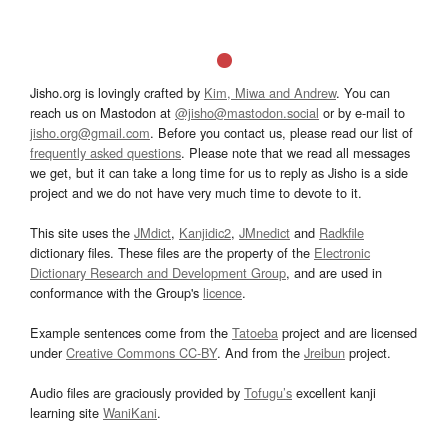
Jisho.org is lovingly crafted by
Kim, Miwa and Andrew
. You can
reach us on Mastodon at
@jisho@mastodon.social
or by e-mail to
jisho.org@gmail.com
. Before you contact us, please read our list of
frequently asked questions
. Please note that we read all messages
we get, but it can take a long time for us to reply as Jisho is a side
project and we do not have very much time to devote to it.
This site uses the
JMdict
,
Kanjidic2
,
JMnedict
and
Radkfile
dictionary files. These files are the property of the
Electronic
Dictionary Research and Development Group
, and are used in
conformance with the Group's
licence
.
Example sentences come from the
Tatoeba
project and are licensed
under
Creative Commons CC-BY
. And from the
Jreibun
project.
Audio files are graciously provided by
Tofugu’s
excellent kanji
learning site
WaniKani
.