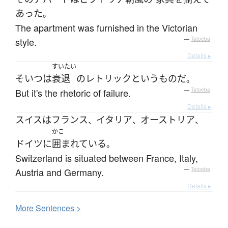
あった
。
The apartment was furnished in the Victorian
style.
—
Tatoeba
Details ▸
すいたい
そいつ
は
衰退
の
レトリック
というもの
だ
。
But it's the rhetoric of failure.
—
Tatoeba
Details ▸
スイス
は
フランス
イタリア
オーストリア
、
、
、
かこ
ドイツ
に
囲まれている
。
Switzerland is situated between France, Italy,
Austria and Germany.
—
Tatoeba
Details ▸
More
S
entences >