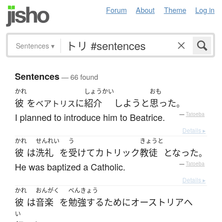
Forum
About
Theme
Log in
Sentences
▾
Sentences
— 66 found
かれ
しょうかい
おも
彼
を
に
紹介
しよう
と
思った
ベアトリス
。
I planned to introduce him to Beatrice.
—
Tatoeba
Details ▸
かれ
せんれい
う
きょうと
彼
は
洗礼
を
受けて
カトリック
教徒
となった
。
He was baptized a Catholic.
—
Tatoeba
Details ▸
かれ
おんがく
べんきょう
彼
は
音楽
を
勉強する
ために
オーストリア
へ
い