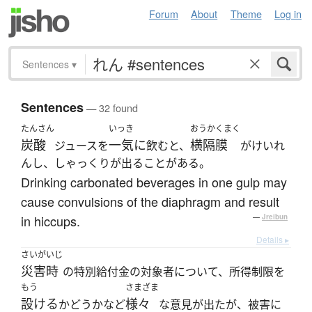
Forum
About
Theme
Log in
Sentences
▾
Sentences
— 32 found
たんさん
いっき
おうかくまく
炭酸
一気に
横隔膜
ジュースを
飲むと、
がけいれ
んし、しゃっくりが出ることがある。
Drinking carbonated beverages in one gulp may
cause convulsions of the diaphragm and result
in hiccups.
—
Jreibun
Details ▸
さいがいじ
災害時
の特別給付金の対象者について、所得制限を
もう
さまざま
設ける
様々
かどうかなど
な意見が出たが、被害に