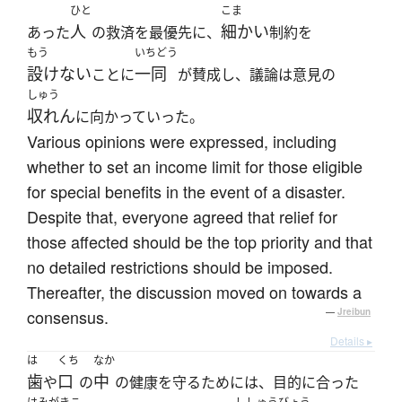
ひと
こま
人
細かい
あった
の救済を最優先に、
制約を
もう
いちどう
設けない
一同
ことに
が賛成し、議論は意見の
しゅう
収れん
に向かっていった。
Various opinions were expressed, including
whether to set an income limit for those eligible
for special benefits in the event of a disaster.
Despite that, everyone agreed that relief for
those affected should be the top priority and that
no detailed restrictions should be imposed.
Thereafter, the discussion moved on towards a
consensus.
—
Jreibun
Details ▸
は
くち
なか
歯
口
中
や
の
の健康を守るためには、目的に合った