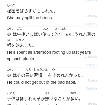
Details ▸
ひみつ
秘密
を
ばらす
かもしれん
。
She may spill the beans.
—
Tatoeba
Details ▸
かれ
ごご
つか
さくねん
彼
は
午後
いっぱい
使って
昨年
の
ほうれん草
の
ね
しまつ
根
を
始末
した
。
He's spent all afternoon rooting up last year's
spinach plants.
—
Tatoeba
Details ▸
かれ
わる
しゅうかん
や
彼
は
その
悪い
習慣
を
止めれんかった
。
He could not get out of the bad habit.
—
Tatoeba
Details ▸
こども
きら
おお
子供
は
ほうれん草
が
嫌いな
こと
が
多い
。
—
Tatoeba