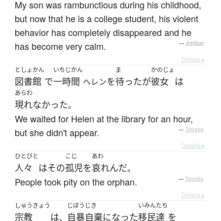
My son was rambunctious during his childhood,
but now that he is a college student, his violent
behavior has completely disappeared and he
has become very calm.
—
Jreibun
Details ▸
としょかん
いちじかん
ま
かのじょ
図書館
で
一時間
を
待った
が
彼女
は
ヘレン
あらわ
現れなかった
。
We waited for Helen at the library for an hour,
but she didn't appear.
—
Tatoeba
Details ▸
ひとびと
こじ
あわ
人々
は
その
孤児
を
哀れんだ
。
People took pity on the orphan.
—
Tatoeba
Details ▸
しゅうきょう
じぼうじき
いみん
たち
宗教
は
自暴自棄
になった
移民
達
を
、