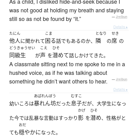
As a child, I disliked hide-and-seek because I
was not good at holding my breath and staying
still so as not be found by “it.”
—
Jreibun
Details ▸
たにん
こま
となり
せき
他人
困る
隣
席
に聞かれて
話でもあるのか、
の
の
どうきゅうせい
こえ
ひそ
同級生
声
潜めて
が
を
話しかけてきた。
A classmate sitting next to me spoke to me in a
hushed voice, as if he was talking about
something he didn’t want others to hear.
—
Jreibun
Details ▸
あばれんぼう
むすこ
暴れん坊
息子
幼いころは
だった
だが、大学生になっ
かげ
ひそ
影
潜め
た今では乱暴な言動はすっかり
を
、性格がと
おだ
穏やかに
ても
なった。