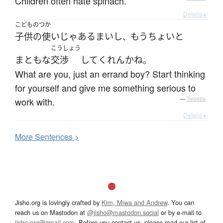
Children often hate spinach.
Details ▸
こどものつか
子供の使い
じゃ
ある
まい
し
もう
ちょいと
、
こうしょう
まともな
交渉
して
くれ
ん
か
ね
。
What are you, just an errand boy? Start thinking
for yourself and give me something serious to
work with.
—
Tatoeba
Details ▸
More
S
entences >
Jisho.org is lovingly crafted by
Kim, Miwa and Andrew
. You can
reach us on Mastodon at
@jisho@mastodon.social
or by e-mail to
jisho.org@gmail.com
. Before you contact us, please read our list of