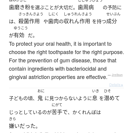
はみがきこ
ししゅうびょう
歯磨き粉
歯周病
を選ぶことが大切だ。
の予防に
さっきんさよう
しにく
しゅうれんさよう
せいぶん
殺菌作用
歯肉
収れん作用
成分
は、
や
の
を持つ
ゆうこう
有効
が
だ。
To protect your oral health, it is important to
choose the right toothpaste for the right purpose.
For the prevention of gum disease, those that
contain ingredients with bacteriocidal and
gingival astriction properties are effective.
—
Jreibun
Details ▸
おに
いき
ひそ
鬼
息
潜めて
子どもの頃、
に見つからないように
を
にがて
苦手で
じっとしているのが
、かくれんぼは
きら
嫌いだった
。