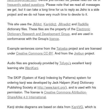
frequently asked questions
. Please note that we read all messages
we get, but it can take a long time for us to reply as Jisho is a side
project and we do not have very much time to devote to it.
This site uses the
JMdict
,
Kanjidic2
,
JMnedict
and
Radkfile
dictionary files. These files are the property of the
Electronic
Dictionary Research and Development Group
, and are used in
conformance with the Group's
licence
.
Example sentences come from the
Tatoeba
project and are licensed
under
Creative Commons CC-BY
. And from the
Jreibun
project.
Audio files are graciously provided by
Tofugu’s
excellent kanji
learning site
WaniKani
.
The SKIP (System of Kanji Indexing by Patterns) system for
ordering kanji was developed by Jack Halpern (Kanji Dictionary
Publishing Society at
http://www.kanji.org/
), and is used with his
permission. The license is
Creative Commons Attribution-
ShareAlike 4.0 International
.
Kanji stroke diagrams are based on data from
KanjiVG
, which is