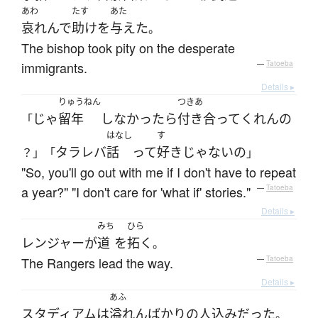
あわ
たす
あた
哀れんで
助け
を
与えた
。
The bishop took pity on the desperate
immigrants.
—
Tatoeba
Details ▸
りゅうねん
つきあ
じゃ
留年
しなかったら
付き合って
くれん
の
「
はなし
す
タラレバ
話
って
好き
じゃない
の
？」「
」
"So, you'll go out with me if I don't have to repeat
a year?" "I don't care for 'what if' stories."
—
Tatoeba
Details ▸
みち
ひら
レンジャー
が
道
を
拓く
。
The Rangers lead the way.
—
Tatoeba
Details ▸
あふ
スタディアム
は
溢れんばかりの
人込み
だった
。