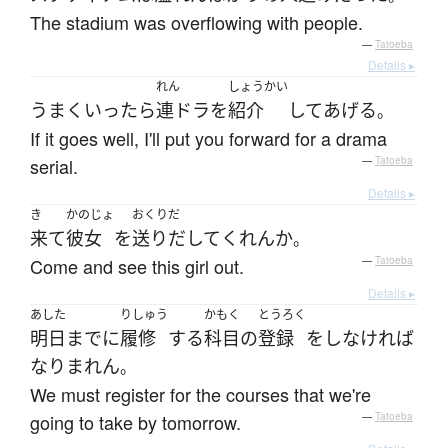
The stadium was overflowing with people.
—
Tatoeba
Details ▸
れん
しょうかい
うまくいったら
連ドラ
を
紹介
して
あげる
。
If it goes well, I'll put you forward for a drama
serial.
—
Tatoeba
Details ▸
き
かのじょ
おくりだ
来て
彼女
を
送りだして
くれん
か
。
Come and see this girl out.
—
Tatoeba
Details ▸
あした
りしゅう
かもく
とうろく
明日
まで
に
履修
する
科目
の
登録
を
し
なければ
なり
まれ
ん
。
We must register for the courses that we're
going to take by tomorrow.
—
Tatoeba