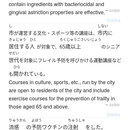
contain ingredients with bacteriocidal and
gingival astriction properties are effective.
—
Jreibun
Details ▸
し
しない
市
市内
が運営する文化・スポーツ等の講座は、
に
きょじゅう
ひと
ろくじゅうごさいいじょう
居住する
人
65歳以上
が対象で、
のシニア
せだい
世代
を対象にフレイル予防を呼びかける運動講座など
ひら
開かれて
も
いる。
Courses in culture, sports, etc., run by the city
are open to residents of the city and include
exercise courses for the prevention of frailty in
those aged 65 and above.
—
Jreibun
Details ▸
りゅうかん
よぼう
ちゅうしゃ
流感
の
予防
ワクチン
の
注射
を
した
。