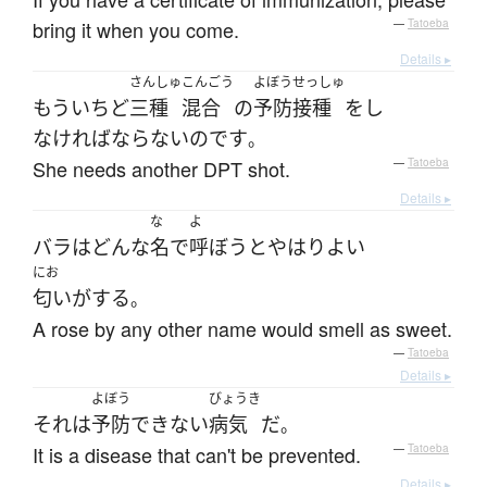
bring it when you come.
—
Tatoeba
Details ▸
さんしゅ
こんごう
よぼうせっしゅ
もう
いちど
三種
混合
の
予防接種
を
し
なければならない
のです
。
She needs another DPT shot.
—
Tatoeba
Details ▸
な
よ
バラ
は
どんな
名
で
呼ぼう
と
やはり
よい
にお
匂いがする
。
A rose by any other name would smell as sweet.
—
Tatoeba
Details ▸
よぼう
びょうき
それ
は
予防
できない
病気
だ
。
It is a disease that can't be prevented.
—
Tatoeba
Details ▸