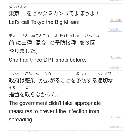
とうきょう
東京
を
ビッグ
ミカン
って
よぼう
よ
！
Let's call Tokyo the Big Mikan!
—
Tatoeba
Details ▸
まえ
さんしゅ
こんごう
よぼうせっしゅ
さんかい
前
に
三種
混合
の
予防接種
を
３回
やりました
。
She had three DPT shots before.
—
Tatoeba
Details ▸
せいふ
かんせん
ひろ
よぼう
てきせつ
政府
は
感染
が
広がる
こと
を
予防
する
適切な
そち
と
措置
を
取らなかった
。
The government didn't take appropriate
measures to prevent the infection from
spreading.
—
Tatoeba
Details ▸