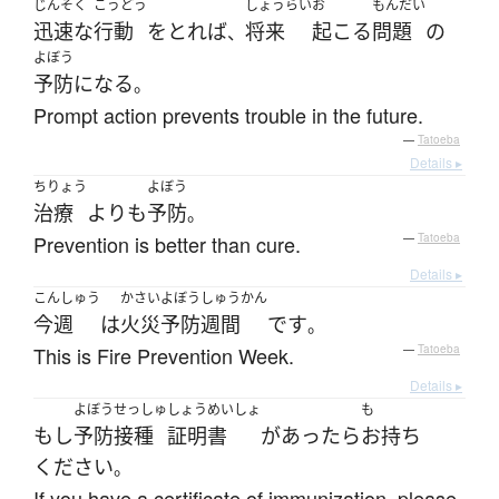
じんそく
こうどう
しょうらい
お
もんだい
迅速な
行動
を
とれば
将来
起こる
問題
の
、
よぼう
予防
になる
。
Prompt action prevents trouble in the future.
—
Tatoeba
Details ▸
ちりょう
よぼう
治療
よりも
予防
。
Prevention is better than cure.
—
Tatoeba
Details ▸
こんしゅう
かさい
よぼう
しゅうかん
今週
は
火災
予防
週間
です
。
This is Fire Prevention Week.
—
Tatoeba
Details ▸
よぼうせっしゅ
しょうめいしょ
も
もし
予防接種
証明書
が
あったら
お持ち
ください
。
If you have a certificate of immunization, please