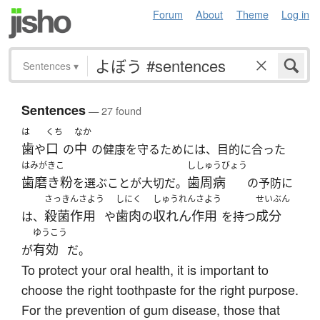
Forum
About
Theme
Log in
Sentences
▾
Sentences
— 27 found
は
くち
なか
歯
口
中
や
の
の健康を守るためには、目的に合った
はみがきこ
ししゅうびょう
歯磨き粉
歯周病
を選ぶことが大切だ。
の予防に
さっきんさよう
しにく
しゅうれんさよう
せいぶん
殺菌作用
歯肉
収れん作用
成分
は、
や
の
を持つ
ゆうこう
有効
が
だ。
To protect your oral health, it is important to
choose the right toothpaste for the right purpose.
For the prevention of gum disease, those that