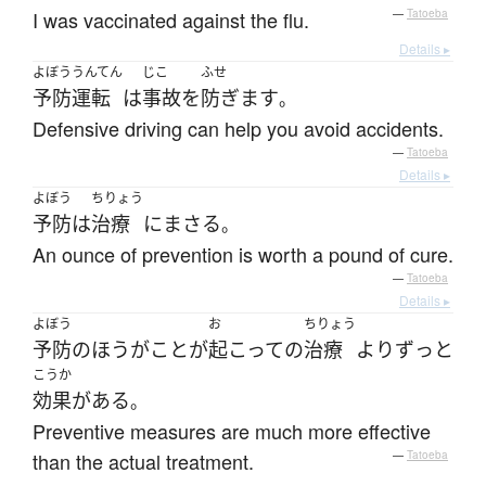
I was vaccinated against the flu.
—
Tatoeba
Details ▸
よぼう
うんてん
じこ
ふせ
予防
運転
は
事故
を
防ぎます
。
Defensive driving can help you avoid accidents.
—
Tatoeba
Details ▸
よぼう
ちりょう
予防
は
治療
に
まさる
。
An ounce of prevention is worth a pound of cure.
—
Tatoeba
Details ▸
よぼう
お
ちりょう
予防
の
ほう
が
こと
が
起こって
の
治療
より
ずっと
こうか
効果
が
ある
。
Preventive measures are much more effective
than the actual treatment.
—
Tatoeba