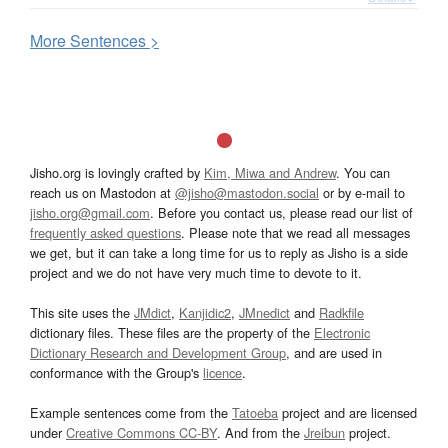
More
S
entences >
Jisho.org is lovingly crafted by
Kim, Miwa and Andrew
. You can
reach us on Mastodon at
@jisho@mastodon.social
or by e-mail to
jisho.org@gmail.com
. Before you contact us, please read our list of
frequently asked questions
. Please note that we read all messages
we get, but it can take a long time for us to reply as Jisho is a side
project and we do not have very much time to devote to it.
This site uses the
JMdict
,
Kanjidic2
,
JMnedict
and
Radkfile
dictionary files. These files are the property of the
Electronic
Dictionary Research and Development Group
, and are used in
conformance with the Group's
licence
.
Example sentences come from the
Tatoeba
project and are licensed
under
Creative Commons CC-BY
. And from the
Jreibun
project.