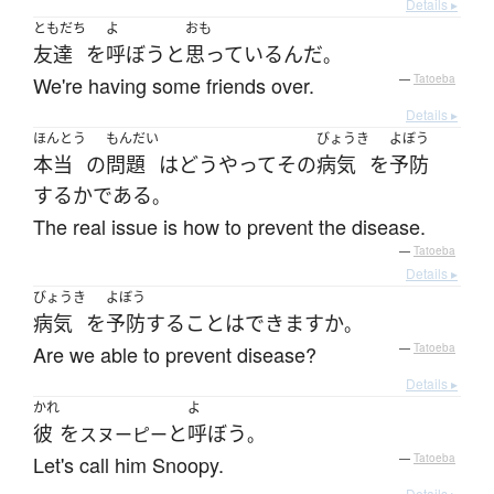
Details ▸
ともだち
よ
おも
友達
を
呼ぼう
と
思っている
んだ
。
We're having some friends over.
—
Tatoeba
Details ▸
ほんとう
もんだい
びょうき
よぼう
本当
の
問題
は
どうやって
その
病気
を
予防
する
か
である
。
The real issue is how to prevent the disease.
—
Tatoeba
Details ▸
びょうき
よぼう
病気
を
予防
する
こと
は
できます
か
。
Are we able to prevent disease?
—
Tatoeba
Details ▸
かれ
よ
彼
を
と
呼ぼう
スヌーピー
。
Let's call him Snoopy.
—
Tatoeba
Details ▸