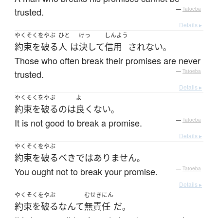
trusted.
—
Tatoeba
Details ▸
やくそくをやぶ
ひと
けっ
しんよう
約束を破る
人
は
決して
信用
されない
。
Those who often break their promises are never
trusted.
—
Tatoeba
Details ▸
やくそくをやぶ
よ
約束を破る
の
は
良くない
。
It is not good to break a promise.
—
Tatoeba
Details ▸
やくそくをやぶ
約束を破る
べき
ではありません
。
You ought not to break your promise.
—
Tatoeba
Details ▸
やくそくをやぶ
むせきにん
約束を破る
なんて
無責任
だ
。