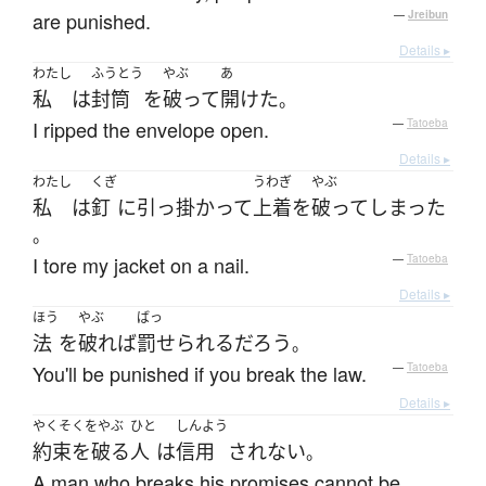
are punished.
—
Jreibun
Details ▸
わたし
ふうとう
やぶ
あ
私
は
封筒
を
破って
開けた
。
I ripped the envelope open.
—
Tatoeba
Details ▸
わたし
くぎ
うわぎ
やぶ
私
は
釘
に
引っ掛かって
上着
を
破って
しまった
。
I tore my jacket on a nail.
—
Tatoeba
Details ▸
ほう
やぶ
ばっ
法
を
破れば
罰せられる
だろう
。
You'll be punished if you break the law.
—
Tatoeba
Details ▸
やくそくをやぶ
ひと
しんよう
約束を破る
人
は
信用
されない
。
A man who breaks his promises cannot be