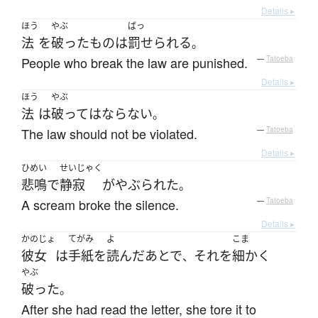
Details ▸
ほう
やぶ
ばっ
法
を
破った
もの
は
罰せられる
。
People who break the law are punished.
—
Tatoeba
Details ▸
ほう
やぶ
法
は
破って
は
ならない
。
The law should not be violated.
—
Tatoeba
Details ▸
ひめい
せいじゃく
悲鳴
で
静寂
が
やぶられた
。
A scream broke the silence.
—
Tatoeba
Details ▸
かのじょ
てがみ
よ
こま
彼女
は
手紙
を
読んだ
あとで
それ
を
細かく
、
やぶ
破った
。
After she had read the letter, she tore it to