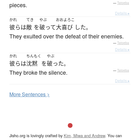
pieces.
—
Tatoeba
Details ▸
かれ
てき
やぶ
おおよろこ
彼ら
は
敵
を
破って
大喜び
した
。
They exulted over the defeat of their enemies.
—
Tatoeba
Details ▸
かれ
ちんもく
やぶ
彼ら
は
沈黙
を
破った
。
They broke the silence.
—
Tatoeba
Details ▸
More
S
entences >
Jisho.org is lovingly crafted by
Kim, Miwa and Andrew
. You can