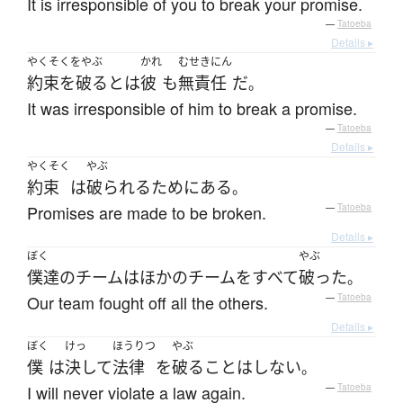
It is irresponsible of you to break your promise.
—
Tatoeba
Details ▸
やくそくをやぶ
かれ
むせきにん
約束を破る
とは
彼
も
無責任
だ
。
It was irresponsible of him to break a promise.
—
Tatoeba
Details ▸
やくそく
やぶ
約束
は
破られる
ために
ある
。
Promises are made to be broken.
—
Tatoeba
Details ▸
ぼく
やぶ
僕達
の
チーム
は
ほかの
チーム
を
すべて
破った
。
Our team fought off all the others.
—
Tatoeba
Details ▸
ぼく
けっ
ほうりつ
やぶ
僕
は
決して
法律
を
破る
こと
は
しない
。
I will never violate a law again.
—
Tatoeba