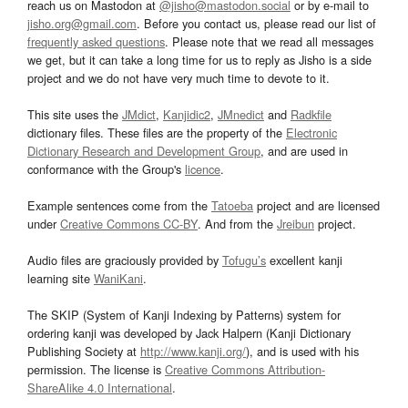
reach us on Mastodon at
@jisho@mastodon.social
or by e-mail to
jisho.org@gmail.com
. Before you contact us, please read our list of
frequently asked questions
. Please note that we read all messages
we get, but it can take a long time for us to reply as Jisho is a side
project and we do not have very much time to devote to it.
This site uses the
JMdict
,
Kanjidic2
,
JMnedict
and
Radkfile
dictionary files. These files are the property of the
Electronic
Dictionary Research and Development Group
, and are used in
conformance with the Group's
licence
.
Example sentences come from the
Tatoeba
project and are licensed
under
Creative Commons CC-BY
. And from the
Jreibun
project.
Audio files are graciously provided by
Tofugu’s
excellent kanji
learning site
WaniKani
.
The SKIP (System of Kanji Indexing by Patterns) system for
ordering kanji was developed by Jack Halpern (Kanji Dictionary
Publishing Society at
http://www.kanji.org/
), and is used with his
permission. The license is
Creative Commons Attribution-
ShareAlike 4.0 International
.