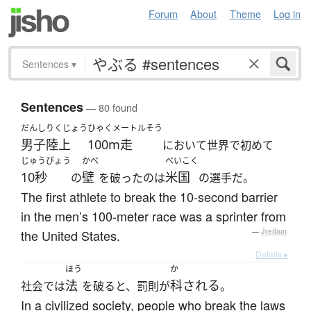
Forum
About
Theme
Log in
Sentences
▾
Sentences
— 80 found
だんし
りくじょう
ひゃくメートルそう
男子
陸上
100m走
において世界で初めて
じゅうびょう
かべ
べいこく
10秒
壁
米国
の
を破ったのは
の選手だ。
The first athlete to break the 10-second barrier
in the men’s 100-meter race was a sprinter from
the United States.
—
Jreibun
Details ▸
ほう
か
法
科される
社会では
を破ると、罰則が
。
In a civilized society, people who break the laws