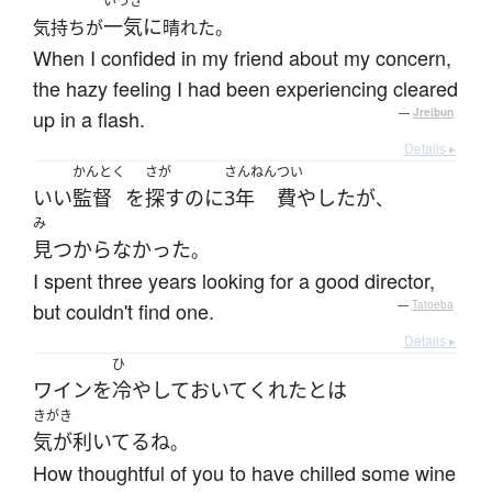
いっき
一気に
気持ちが
晴れた。
When I confided in my friend about my concern,
the hazy feeling I had been experiencing cleared
up in a flash.
—
Jreibun
Details ▸
かんとく
さが
さんねん
つい
いい
監督
を
探す
の
に
3年
費やした
が
、
み
見つからなかった
。
I spent three years looking for a good director,
but couldn't find one.
—
Tatoeba
Details ▸
ひ
ワイン
を
冷やして
おいて
くれた
と
は
きがき
気が利いてる
ね
。
How thoughtful of you to have chilled some wine