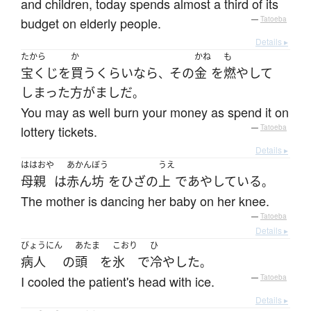
and children, today spends almost a third of its
budget on elderly people.
—
Tatoeba
Details ▸
たから
か
かね
も
宝くじ
を
買う
くらい
なら
その
金
を
燃やして
、
しまった
方がまし
だ
。
You may as well burn your money as spend it on
lottery tickets.
—
Tatoeba
Details ▸
ははおや
あかんぼう
うえ
母親
は
赤ん坊
を
ひざ
の
上
で
あやしている
。
The mother is dancing her baby on her knee.
—
Tatoeba
Details ▸
びょうにん
あたま
こおり
ひ
病人
の
頭
を
氷
で
冷やした
。
I cooled the patient's head with ice.
—
Tatoeba
Details ▸