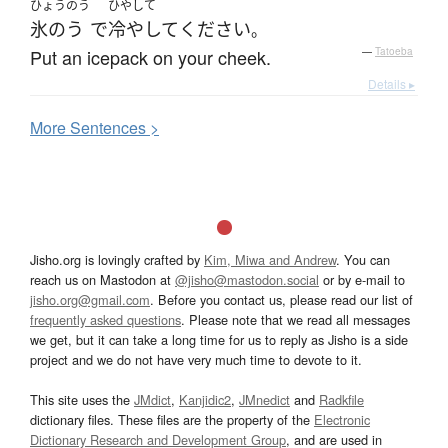
ひょうのう
ひやして
氷のう
で
冷やして
ください
。
Put an icepack on your cheek.
—
Tatoeba
Details ▸
More
S
entences >
Jisho.org is lovingly crafted by
Kim, Miwa and Andrew
. You can
reach us on Mastodon at
@jisho@mastodon.social
or by e-mail to
jisho.org@gmail.com
. Before you contact us, please read our list of
frequently asked questions
. Please note that we read all messages
we get, but it can take a long time for us to reply as Jisho is a side
project and we do not have very much time to devote to it.
This site uses the
JMdict
,
Kanjidic2
,
JMnedict
and
Radkfile
dictionary files. These files are the property of the
Electronic
Dictionary Research and Development Group
, and are used in