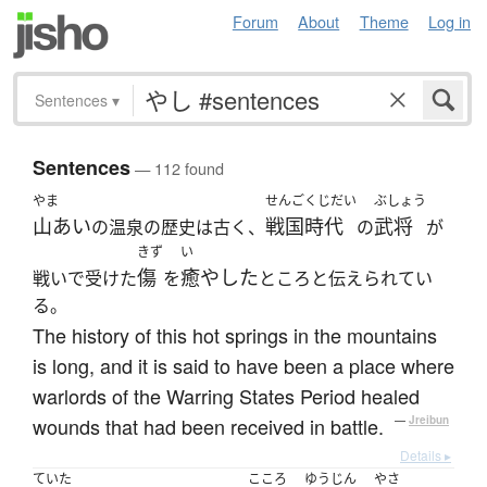
Forum
About
Theme
Log in
Sentences
▾
Sentences
— 112 found
やま
せんごくじだい
ぶしょう
山あい
戦国時代
武将
の温泉の歴史は古く、
の
が
きず
い
傷
癒やした
戦いで受けた
を
ところと伝えられてい
る。
The history of this hot springs in the mountains
is long, and it is said to have been a place where
warlords of the Warring States Period healed
wounds that had been received in battle.
—
Jreibun
Details ▸
ていた
こころ
ゆうじん
やさ