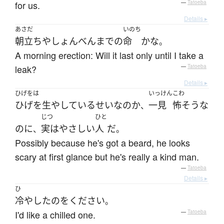
for us.
—
Tatoeba
Details ▸
あさだ
いのち
朝立ち
や
しょんべん
まで
の
命
かな
。
A morning erection: Will it last only until I take a
leak?
—
Tatoeba
Details ▸
ひげをは
いっけん
こわ
ひげを生やしている
せい
な
の
か
一見
怖そう
な
、
じつ
ひと
のに
実は
やさしい
人
だ
、
。
Possibly because he's got a beard, he looks
scary at first glance but he's really a kind man.
—
Tatoeba
Details ▸
ひ
冷やした
の
を
ください
。
I'd like a chilled one.
—
Tatoeba