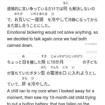
なに
何
感情的に言い争っているだけでは
も解決しないの
おたが
いちど
あたま
ひ
お互い
一度
頭
冷やして
で、
に
を
冷静になってから
また話し合うことにした。
Emotional bickering would not solve anything, so
we decided to talk again once we had both
calmed down.
—
Jreibun
Details ▸
め
すき
じゅっかげつ/じっかげつ
目
隙
10か月
ちょっと
を離した
に
の子ども
がた
でんち
くち
い
型
電池
口
入れよう
が落ちていたボタン
の
を
に
とし
きも
ひ
肝
冷やした
ていて、
を
。
A chill ran to my core when I looked away for a
moment, then saw my 10-month-old child trying
to put a button battery, that has fallen on the