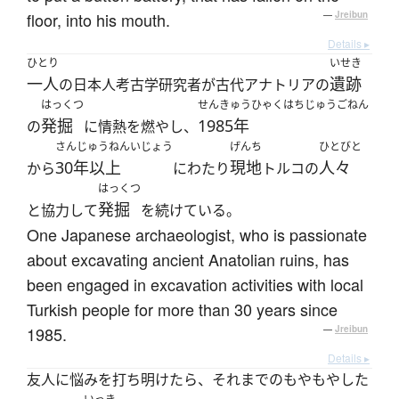
floor, into his mouth.
—
Jreibun
Details ▸
ひとり
いせき
一人
遺跡
の日本人考古学研究者が古代アナトリアの
はっくつ
せんきゅうひゃくはちじゅうごねん
発掘
1985年
の
に情熱を燃やし、
さんじゅうねんいじょう
げんち
ひとびと
30年以上
現地
人々
から
にわたり
トルコの
はっくつ
発掘
と協力して
を続けている。
One Japanese archaeologist, who is passionate
about excavating ancient Anatolian ruins, has
been engaged in excavation activities with local
Turkish people for more than 30 years since
1985.
—
Jreibun
Details ▸
友人に悩みを打ち明けたら、それまでのもやもやした