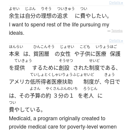
Details ▸
よせい
じぶん
りそう
ついきゅう
つい
余生
は
自分
の
理想
の
追求
に
費やし
たい
。
I want to spend rest of the life pursuing my
ideals.
—
Tatoeba
Details ▸
ほんらい
ひんこんそう
じょせい
こども
いりょう
ほご
本来
は
貧困層
の
女性
や
子供
に
医療
保護
、
ていきょう
そうせつ
せいど
を
提供
する
ために
創設
された
制度
である
、
ていしょとくしゃいりょうふじょ
せいど
きょう
アメリカ
低所得者医療扶助
制度
が
今日
で
、
よさん
やく
さんぶんのいち
ろうじん
は
その
予算
の
約
３分の１
を
老人
に
、
つい
費やしている
。
Medicaid, a program originally created to
provide medical care for poverty-level women