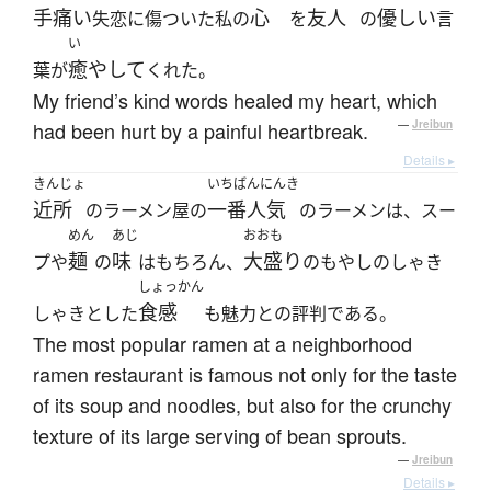
手痛い
心
友人
優しい
失恋に傷ついた私の
を
の
言
い
癒やして
葉が
くれた。
My friend’s kind words healed my heart, which
had been hurt by a painful heartbreak.
—
Jreibun
Details ▸
きんじょ
いちばんにんき
近所
一番人気
のラーメン屋の
のラーメンは、スー
めん
あじ
おおも
麺
味
大盛り
プや
の
はもちろん、
のもやしのしゃき
しょっかん
食感
しゃきとした
も魅力との評判である。
The most popular ramen at a neighborhood
ramen restaurant is famous not only for the taste
of its soup and noodles, but also for the crunchy
texture of its large serving of bean sprouts.
—
Jreibun
Details ▸