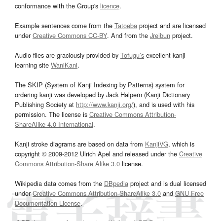
conformance with the Group's
licence
.
Example sentences come from the
Tatoeba
project and are licensed
under
Creative Commons CC-BY
. And from the
Jreibun
project.
Audio files are graciously provided by
Tofugu’s
excellent kanji
learning site
WaniKani
.
The SKIP (System of Kanji Indexing by Patterns) system for
ordering kanji was developed by Jack Halpern (Kanji Dictionary
Publishing Society at
http://www.kanji.org/
), and is used with his
permission. The license is
Creative Commons Attribution-
ShareAlike 4.0 International
.
Kanji stroke diagrams are based on data from
KanjiVG
, which is
copyright © 2009-2012 Ulrich Apel and released under the
Creative
Commons Attribution-Share Alike 3.0
license.
Wikipedia data comes from the
DBpedia
project and is dual licensed
under
Creative Commons Attribution-ShareAlike 3.0
and
GNU Free
Documentation License
.