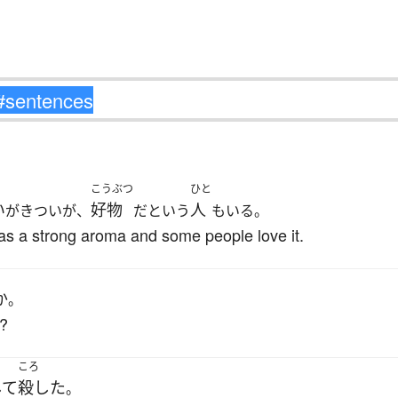
こうぶつ
ひと
い
好物
人
がきついが、
だという
もいる。
s a strong aroma and some people love it.
か
。
t?
ころ
して
殺した
。