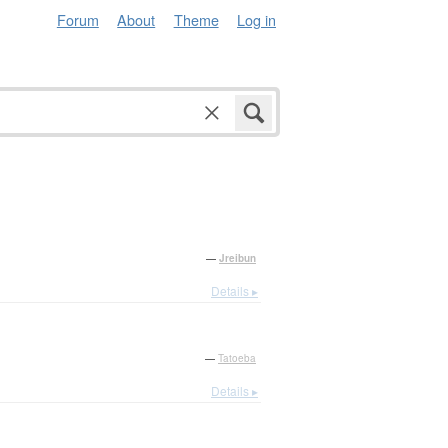
Forum
About
Theme
Log in
—
Jreibun
Details ▸
—
Tatoeba
Details ▸