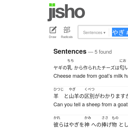
Sentences
▾
Draw
Radicals
Sentences
— 5 found
ちち
にお
乳
匂
ヤギの
から作られたチーズは
Cheese made from goat’s milk ha
ひつじ
やぎ
くべつ
羊
と
山羊
の
区別
が
わかります
Can you tell a sheep from a goa
かれ
かみ
ささ
もの
彼ら
は
やぎ
を
神
へ
の
捧げ
物
と