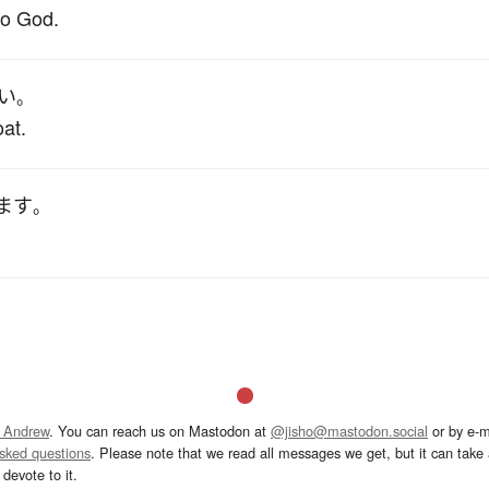
 to God.
い
。
oat.
ます
。
 Andrew
. You can reach us on Mastodon at
@jisho@mastodon.social
or by e-m
asked questions
. Please note that we read all messages we get, but it can take a
devote to it.