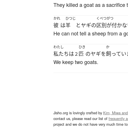
They killed a goat as a sacrifice
かれ
ひつじ
くべつがつ
彼
は
羊
と
ヤギ
の
区別が付かな
He can not tell a sheep from a g
わたし
ひき
か
私たち
は
匹
の
ヤギ
を
飼ってい
２
We keep two goats.
Jisho.org is lovingly crafted by
Kim, Miwa and
contact us, please read our list of
frequently 
project and we do not have very much time to 