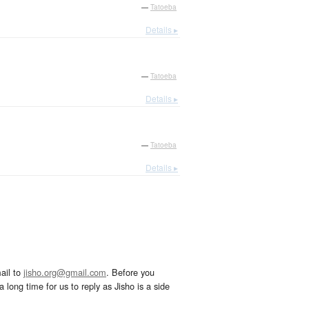
—
Tatoeba
Details ▸
—
Tatoeba
Details ▸
—
Tatoeba
Details ▸
ail to
jisho.org@gmail.com
. Before you
 long time for us to reply as Jisho is a side