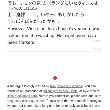
でも
の
家
の
ベランダ
に
いた
は
、ジェン
ヴィンス
じょうはんしんはだか
上半身裸
いやー
もしかしたら
。
、
すっぽんぽん
だった
かもッ
！
However, Vince, on Jen's house's veranda, was
naked from the waist up. He might even have
been starkers!
—
Tatoeba
Details ▸
Jisho.org is lovingly crafted by
Kim, Miwa and Andrew
. You can
reach us on Mastodon at
@jisho@mastodon.social
or by e-mail to
jisho.org@gmail.com
. Before you contact us, please read our list of
frequently asked questions
. Please note that we read all messages
we get, but it can take a long time for us to reply as Jisho is a side