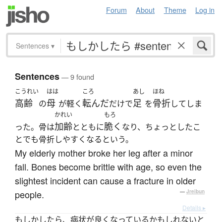
Forum
About
Theme
Log in
Sentences
▾
Sentences
— 9 found
こうれい
はは
ころ
あし
ほね
高齢
母
転んだ
足
骨折
の
が軽く
だけで
を
してしま
かれい
もろ
加齢
脆く
った。骨は
とともに
なり、ちょっとしたこ
とでも骨折しやすくなるという。
My elderly mother broke her leg after a minor
fall. Bones become brittle with age, so even the
slightest incident can cause a fracture in older
people.
—
Jreibun
Details ▸
もしかしたら、病状が良くなっているかもしれないと