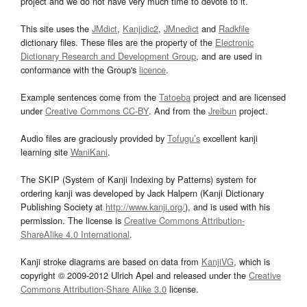
project and we do not have very much time to devote to it.
This site uses the
JMdict
,
Kanjidic2
,
JMnedict
and
Radkfile
dictionary files. These files are the property of the
Electronic
Dictionary Research and Development Group
, and are used in
conformance with the Group's
licence
.
Example sentences come from the
Tatoeba
project and are licensed
under
Creative Commons CC-BY
. And from the
Jreibun
project.
Audio files are graciously provided by
Tofugu’s
excellent kanji
learning site
WaniKani
.
The SKIP (System of Kanji Indexing by Patterns) system for
ordering kanji was developed by Jack Halpern (Kanji Dictionary
Publishing Society at
http://www.kanji.org/
), and is used with his
permission. The license is
Creative Commons Attribution-
ShareAlike 4.0 International
.
Kanji stroke diagrams are based on data from
KanjiVG
, which is
copyright © 2009-2012 Ulrich Apel and released under the
Creative
Commons Attribution-Share Alike 3.0
license.