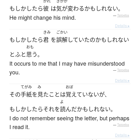
かれ
きがか
もしかしたら
彼
は
気が変わる
かもしれない
。
He might change his mind.
—
Tatoeba
Details ▸
きみ
ごかい
もしかしたら
君
を
誤解
していた
の
かもしれない
おも
と
ふと
思う
。
It occurs to me that I may have misunderstood
you.
—
Tatoeba
Details ▸
てがみ
み
おぼ
その
手紙
を
見た
こと
は
覚えていない
が
、
よ
もしかしたら
それ
を
読んだ
かもしれない
。
I do not remember seeing the letter, but perhaps
I read it.
—
Tatoeba
Details ▸