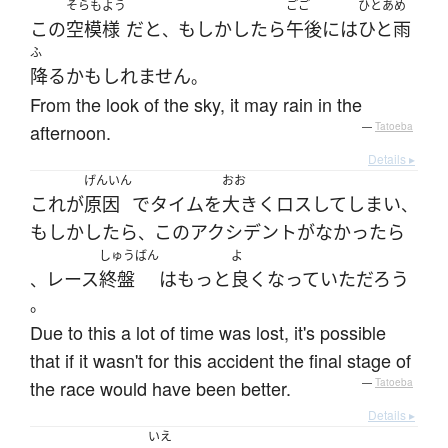
そらもよう
ごご
ひとあめ
この
空模様
だ
と
もしかしたら
午後
には
ひと雨
、
ふ
降る
かもしれません
。
From the look of the sky, it may rain in the
afternoon.
—
Tatoeba
Details ▸
げんいん
おお
これ
が
原因
で
タイム
を
大きく
ロス
して
しまい
、
もしかしたら
この
アクシデント
が
なかったら
、
しゅうばん
よ
レース
終盤
は
もっと
良く
なっていた
だろう
、
。
Due to this a lot of time was lost, it's possible
that if it wasn't for this accident the final stage of
the race would have been better.
—
Tatoeba
Details ▸
いえ