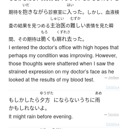
いだ
はい
抱きながら
入った
期待を
診察室に
。しかし、血液検
しゅじい
むずか
主治医
難しい
査の結果を見つめる
の
表情を見た瞬
もろ
くずれさ
脆くも
崩れ去った
間、その期待は
。
I entered the doctor’s office with high hopes that
perhaps my condition was improving. However,
those thoughts were shattered when I saw the
strained expression on my doctor’s face as he
looked at the results of my blood test.
—
Jreibun
Details ▸
ゆうがた
あめ
もしかしたら
夕方
になら
ないうちに
雨
かもしれない
よ
。
It might rain before evening.
—
Tatoeba
Details ▸