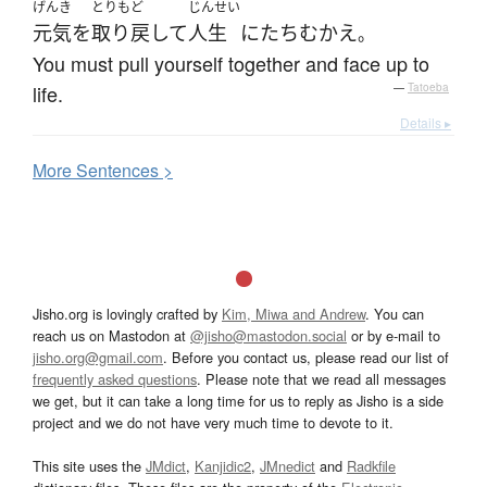
げんき
とりもど
じんせい
元気
を
取り戻して
人生
に
たちむかえ
。
You must pull yourself together and face up to
life.
—
Tatoeba
Details ▸
More
S
entences >
Jisho.org is lovingly crafted by
Kim, Miwa and Andrew
. You can
reach us on Mastodon at
@jisho@mastodon.social
or by e-mail to
jisho.org@gmail.com
. Before you contact us, please read our list of
frequently asked questions
. Please note that we read all messages
we get, but it can take a long time for us to reply as Jisho is a side
project and we do not have very much time to devote to it.
This site uses the
JMdict
,
Kanjidic2
,
JMnedict
and
Radkfile