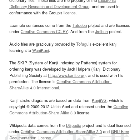
dictionary files. These files are the property of the
Electronic
Dictionary Research and Development Group
, and are used in
conformance with the Group's
licence
.
Example sentences come from the
Tatoeba
project and are licensed
under
Creative Commons CC-BY
. And from the
Jreibun
project.
Audio files are graciously provided by
Tofugu’s
excellent kanji
learning site
WaniKani
.
The SKIP (System of Kanji Indexing by Patterns) system for
ordering kanji was developed by Jack Halpern (Kanji Dictionary
Publishing Society at
http://www.kanji.org/
), and is used with his
permission. The license is
Creative Commons Attribution-
ShareAlike 4.0 International
.
Kanji stroke diagrams are based on data from
KanjiVG
, which is
copyright © 2009-2012 Ulrich Apel and released under the
Creative
Commons Attribution-Share Alike 3.0
license.
Wikipedia data comes from the
DBpedia
project and is dual licensed
under
Creative Commons Attribution-ShareAlike 3.0
and
GNU Free
Documentation License
.