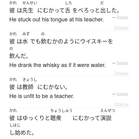
かれ
せんせい
した
だ
彼
は
先生
に
むかって
舌
を
べろっと
出した
。
He stuck out his tongue at his teacher.
—
Tatoeba
Details ▸
かれ
みず
の
彼
は
水
でも
飲む
かのように
ウイスキー
を
の
飲んだ
。
He drank the whisky as if it were water.
—
Tatoeba
Details ▸
かれ
きょうし
彼
は
教師
に
むかない
。
He is unfit to be a teacher.
—
Tatoeba
Details ▸
かれ
ちょうしゅう
えんぜつ
彼
は
ゆっくりと
聴衆
に
むかって
演説
しはじ
し始めた
。