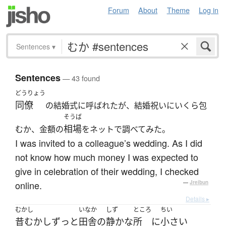
Forum
About
Theme
Log in
Sentences
▾
Sentences
— 43 found
どうりょう
同僚
の結婚式に呼ばれたが、結婚祝いにいくら包
そうば
相場
むか、金額の
をネットで調べてみた。
I was invited to a colleague’s wedding. As I did
not know how much money I was expected to
give in celebration of their wedding, I checked
online.
—
Jreibun
Details ▸
むかし
いなか
しず
ところ
ちい
昔むかし
ずっと
田舎
の
静かな
所
に
小さい