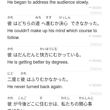
He began to address the audience slowly.
—
Tatoeba
Details ▸
かれ
みち
すす
けっしん
彼
は
どちら
の
道
へ
進む
か
決心
できなかった
。
He couldn't make up his mind which course to
follow.
—
Tatoeba
Details ▸
かれ
かいほうにむ
彼
は
だんだんと
快方にむかっている
。
He is getting better by degrees.
—
Tatoeba
Details ▸
にど
かれ
二度と
彼
は
ふりむかなかった
。
He never turned back again.
—
Tatoeba
Details ▸
かれ
こんご
す
わたし
かんしんじ
彼
が
今後
どこ
に
住む
か
は
私たち
の
関心事
、