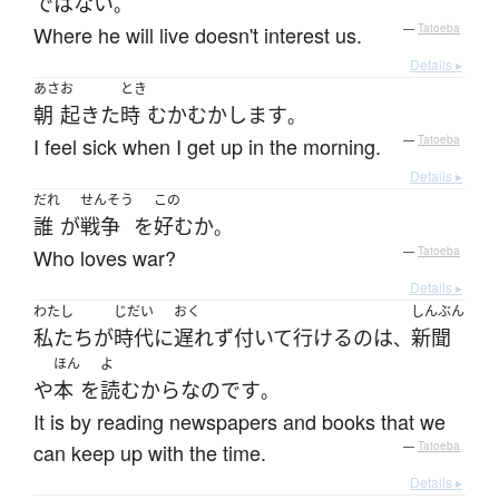
ではない
。
Where he will live doesn't interest us.
—
Tatoeba
Details ▸
あさ
お
とき
朝
起きた
時
むかむか
します
。
I feel sick when I get up in the morning.
—
Tatoeba
Details ▸
だれ
せんそう
この
誰
が
戦争
を
好む
か
。
Who loves war?
—
Tatoeba
Details ▸
わたし
じだい
おく
しんぶん
私たち
が
時代
に
遅れず
付いて行ける
の
は
新聞
、
ほん
よ
や
本
を
読む
から
なのです
。
It is by reading newspapers and books that we
can keep up with the time.
—
Tatoeba
Details ▸