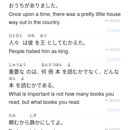
おうち
が
ありました
。
Once upon a time, there was a pretty little house
way out in the country.
—
Tatoeba
Details ▸
ひとびと
かれ
おう
人々
は
彼
を
王
として
むかえた
。
People hailed him as king.
—
Tatoeba
Details ▸
じゅうよう
なん
さつ
ほん
よ
重要な
の
は
何
冊
本
を
読む
か
でなく
どんな
、
、
ほん
よ
本
を
読む
か
である
。
What is important is not how many books you
read, but what books you read.
—
Tatoeba
Details ▸
たの
しず
頼むから
静か
に
して
よ
。
—
Tatoeba