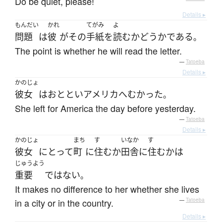
Do be quiet, please!
Details ▸
もんだい
かれ
てがみ
よ
問題
は
彼
が
その
手紙
を
読む
かどうか
である
。
The point is whether he will read the letter.
—
Tatoeba
Details ▸
かのじょ
彼女
は
おととい
アメリカ
へ
むかった
。
She left for America the day before yesterday.
—
Tatoeba
Details ▸
かのじょ
まち
す
いなか
す
彼女
にとって
町
に
住む
か
田舎
に
住む
か
は
じゅうよう
重要
ではない
。
It makes no difference to her whether she lives
in a city or in the country.
—
Tatoeba
Details ▸