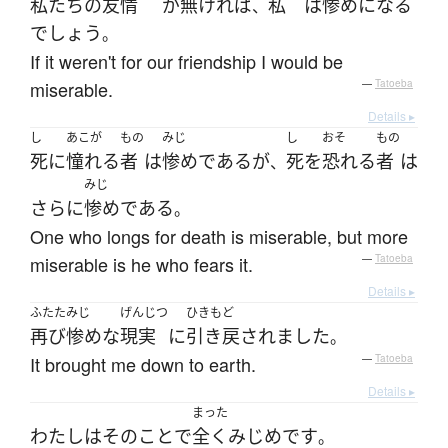
私たち
の
友情
が
無ければ
私
は
惨め
になる
、
でしょう
。
If it weren't for our friendship I would be
miserable.
—
Tatoeba
Details ▸
し
あこが
もの
みじ
し
おそ
もの
死
に
憧れる
者
は
惨め
である
が
死
を
恐れる
者
は
、
みじ
さらに
惨め
である
。
One who longs for death is miserable, but more
miserable is he who fears it.
—
Tatoeba
Details ▸
ふたた
みじ
げんじつ
ひきもど
再び
惨めな
現実
に
引き戻されました
。
It brought me down to earth.
—
Tatoeba
Details ▸
まった
わたし
は
その
こと
で
全く
みじめ
です
。