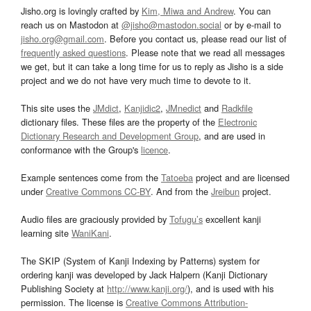
Jisho.org is lovingly crafted by
Kim, Miwa and Andrew
. You can
reach us on Mastodon at
@jisho@mastodon.social
or by e-mail to
jisho.org@gmail.com
. Before you contact us, please read our list of
frequently asked questions
. Please note that we read all messages
we get, but it can take a long time for us to reply as Jisho is a side
project and we do not have very much time to devote to it.
This site uses the
JMdict
,
Kanjidic2
,
JMnedict
and
Radkfile
dictionary files. These files are the property of the
Electronic
Dictionary Research and Development Group
, and are used in
conformance with the Group's
licence
.
Example sentences come from the
Tatoeba
project and are licensed
under
Creative Commons CC-BY
. And from the
Jreibun
project.
Audio files are graciously provided by
Tofugu’s
excellent kanji
learning site
WaniKani
.
The SKIP (System of Kanji Indexing by Patterns) system for
ordering kanji was developed by Jack Halpern (Kanji Dictionary
Publishing Society at
http://www.kanji.org/
), and is used with his
permission. The license is
Creative Commons Attribution-