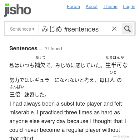
Forum
About
Theme
Log in
Sentences
▾
Sentences
— 21 found
ほけつ
なまはんか
補欠
生半可な
私はいつも
で、みじめに感じていた。
ひと
人
努力ではレギュラーになれないと考え、毎日
の
さんばい
三倍
練習した。
I had always been a substitute player and felt
miserable. I practiced three times as hard as
anyone else every day because I thought that I
could never become a regular player without
that effort.
—
Jreibun