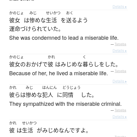
Details ▸
かのじょ
みじ
せいかつ
おく
彼女
は
惨めな
生活
を
送る
よう
運命づけられていた
。
She was condemned to lead a miserable life.
—
Tatoeba
Details ▸
かのじょ
かれ
く
彼女の
おかげで
彼
は
みじめな
暮らし
を
した
。
Because of her, he lived a miserable life.
—
Tatoeba
Details ▸
かれ
みじ
はんにん
どうじょう
彼ら
は
惨めな
犯人
に
同情
した
。
They sympathized with the miserable criminal.
—
Tatoeba
Details ▸
かれ
せいかつ
彼
は
生活
が
みじめ
なんです
よ
。