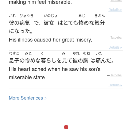
making him feel miserable.
Details ▸
かれ
びょうき
かのじょ
みじ
きぶん
彼の
病気
で
彼女
は
とても
惨めな
気分
、
になった
。
His illness caused her great misery.
—
Tatoeba
Details ▸
むすこ
みじ
く
み
かれ
むね
いた
息子
の
惨めな
暮らし
を
見て
彼の
胸
は
痛んだ
。
His heart ached when he saw his son's
miserable state.
—
Tatoeba
Details ▸
More
S
entences >