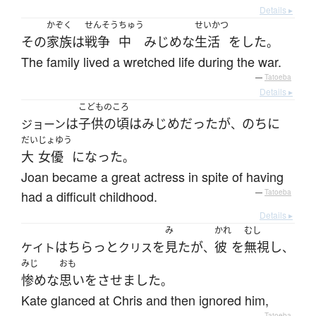
Details ▸
かぞく
せんそう
ちゅう
せいかつ
その
家族
は
戦争
中
みじめな
生活
を
した
。
The family lived a wretched life during the war.
—
Tatoeba
Details ▸
こどものころ
は
子供の頃
は
みじめ
だった
が
のちに
ジョーン
、
だい
じょゆう
大
女優
になった
。
Joan became a great actress in spite of having
had a difficult childhood.
—
Tatoeba
Details ▸
み
かれ
むし
は
ちらっと
を
見た
が
彼
を
無視
し
ケイト
クリス
、
、
みじ
おも
惨めな
思い
を
させました
。
Kate glanced at Chris and then ignored him,
—
Tatoeba