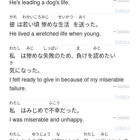
He's leading a dog's life.
—
Tatoeba
Details ▸
かれ
わかいころ
みじ
せいかつ
おく
彼
は
若い頃
惨めな
生活
を
送った
。
He lived a wretched life when young.
—
Tatoeba
Details ▸
わたし
みじ
しっぱい
ま
みと
私
は
惨めな
失敗の
ため
負け
を
認め
たい
、
き
気になった
。
I felt ready to give in because of my miserable
failure.
—
Tatoeba
Details ▸
わたし
ふこう
私
は
みじめ
で
不幸
だった
。
I was miserable and unhappy.
—
Tatoeba
Details ▸
わたし
ゆうじょう
な
わたし
みじ