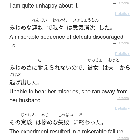
I am quite unhappy about it.
—
Tatoeba
Details ▸
れんぱい
われわれ
いきしょうちん
みじめな
連敗
で
我々
は
意気消沈
した
。
A miserable sequence of defeats discouraged
us.
—
Tatoeba
Details ▸
た
かのじょ
おっと
みじめさに
耐えられない
ので
彼女
は
夫
から
、
にげだ
逃げ出した
。
Unable to bear her miseries, she ran away from
her husband.
—
Tatoeba
Details ▸
じっけん
みじ
しっぱい
お
その
実験
は
惨めな
失敗
に
終わった
。
The experiment resulted in a miserable failure.
—
Tatoeba