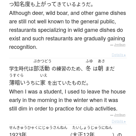
知名度
上がって
つ
も
きているようだ。
Although deer, wild boar, and other game dishes
are still not well known to the general public,
restaurants specializing in wild game dishes do
exist and such restaurants are gradually gaining
recognition.
—
Jreibun
Details ▸
ぶかつどう
ふゆ
あさ
部活動
冬
朝
学生時代は
の練習のため、
は
まだ
うすぐら
いえ
薄暗い
家
うちに
を出ていたものだ。
When I was a student, I used to leave the house
early in the morning in the winter when it was
still dim in order to practice for club activities.
—
Jreibun
Details ▸
せんきゅうひゃくにじゅうさんねん
たいしょうじゅうにねん
1923年
大正12年
（
）の