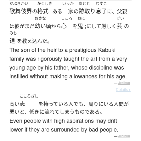
かぶきかい
かくしき
いっか
あとと
むすこ
歌舞伎界
格式
一家
跡取り
息子
の
ある
の
に、父親
おさな
こころ
おに
げい
幼い
心
鬼
芸
は彼がまだ
頃から
を
;にして厳しく
の
みち
道
を教え込んだ。
The son of the heir to a prestigious Kabuki
family was rigorously taught the art from a very
young age by his father, whose discipline was
instilled without making allowances for his age.
—
Jreibun
Details ▸
こころざし
志
高い
を持っている人でも、周りにいる人間が
悪いと、低きに流れてしまうものである。
Even people with high aspirations may drift
lower if they are surrounded by bad people.
—
Jreibun