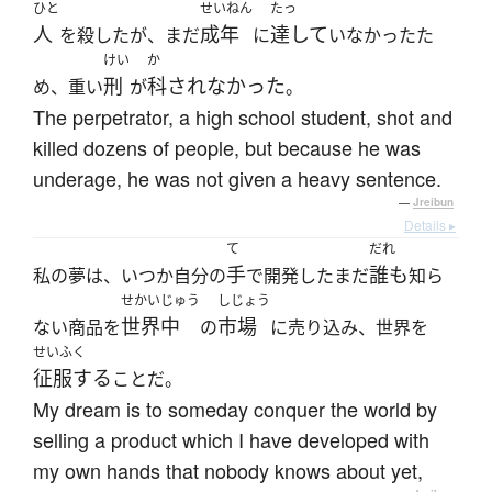
ひと
せいねん
たっ
人
成年
達して
を殺したが、まだ
に
いなかったた
けい
か
刑
科されなかった
め、重い
が
。
The perpetrator, a high school student, shot and
killed dozens of people, but because he was
underage, he was not given a heavy sentence.
—
Jreibun
Details ▸
て
だれ
手
誰も
私の夢は、いつか自分の
で開発したまだ
知ら
せかいじゅう
しじょう
世界中
市場
ない商品を
の
に売り込み、世界を
せいふく
征服する
ことだ。
My dream is to someday conquer the world by
selling a product which I have developed with
my own hands that nobody knows about yet,