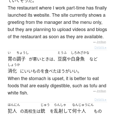
ていくそうだ。
The restaurant where I work part-time has finally
launched its website. The site currently shows a
greeting from the manager and the menu only,
but they are planning to upload videos and blogs
of the restaurant as soon as they are available.
—
Jreibun
Details ▸
い
ちょうし
とうふ
しろみざかな
胃
調子
豆腐
白身魚
の
が悪いときは、
や
など
しょうか
消化
にいいものを食べたほうがいい。
When the stomach is upset, it is better to eat
foods that are easily digestible, such as tofu and
white fish.
—
Jreibun
Details ▸
はんにん
じゅう
らんしゃ
なんじゅうにん
犯人
銃
乱射して
何十人
の高校生は
を
もの