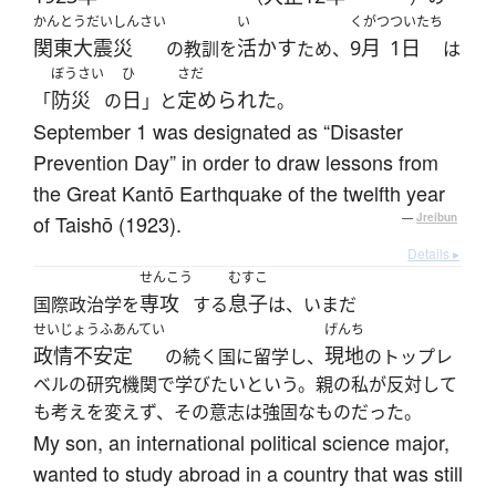
かんとうだいしんさい
い
くがつ
ついたち
関東大震災
活かす
9月
1日
の教訓を
ため、
は
ぼうさい
ひ
さだ
防災
日
定められた
「
の
」と
。
September 1 was designated as “Disaster
Prevention Day” in order to draw lessons from
the Great Kantō Earthquake of the twelfth year
of Taishō (1923).
—
Jreibun
Details ▸
せんこう
むすこ
専攻
息子
国際政治学を
する
は、いまだ
せいじょうふあんてい
げんち
政情不安定
現地
の続く国に留学し、
のトップレ
ベルの研究機関で学びたいという。親の私が反対して
も考えを変えず、その意志は強固なものだった。
My son, an international political science major,
wanted to study abroad in a country that was still