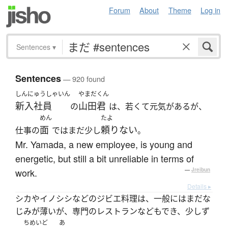
Forum
About
Theme
Log in
Sentences
▾
Sentences
— 920 found
しんにゅうしゃいん
やまだくん
新入社員
山田君
の
は、若くて元気があるが、
めん
たよ
面
頼りない
仕事の
ではまだ少し
。
Mr. Yamada, a new employee, is young and
energetic, but still a bit unreliable in terms of
work.
—
Jreibun
Details ▸
シカやイノシシなどのジビエ料理は、一般にはまだな
じみが薄いが、専門のレストランなどもでき、少しず
ちめいど
あ