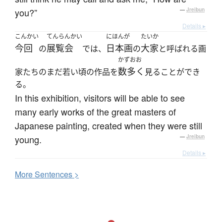
you?”
—
Jreibun
Details ▸
こんかい
てんらんかい
にほんが
たいか
今回
展覧会
日本画
大家
の
では、
の
と呼ばれる画
かずおお
数多く
家たちのまだ若い頃の作品を
見ることができ
る。
In this exhibition, visitors will be able to see
many early works of the great masters of
Japanese painting, created when they were still
young.
—
Jreibun
Details ▸
More
S
entences >