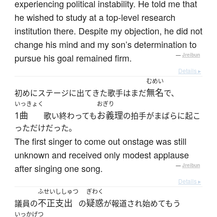
experiencing political instability. He told me that
he wished to study at a top-level research
institution there. Despite my objection, he did not
change his mind and my son’s determination to
pursue his goal remained firm.
—
Jreibun
Details ▸
むめい
無名
初めにステージに出てきた歌手はまだ
で、
いっきょく
おぎり
1曲
お義理
歌い終わっても
の拍手がまばらに起こ
っただけだった。
The first singer to come out onstage was still
unknown and received only modest applause
after singing one song.
—
Jreibun
Details ▸
ふせいししゅつ
ぎわく
不正支出
疑惑
議員の
の
が報道され始めてもう
いっかげつ