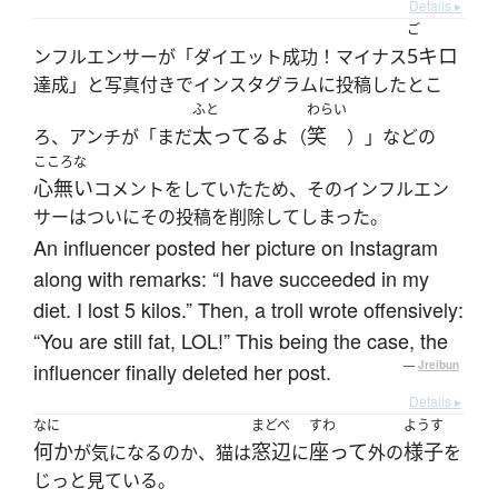
Details ▸
ご
5キロ
ンフルエンサーが「ダイエット成功！マイナス
達成」と写真付きでインスタグラムに投稿したとこ
ふと
わらい
太ってる
笑
ろ、アンチが「まだ
よ（
）」などの
こころな
心無い
コメントをしていたため、そのインフルエン
サーはついにその投稿を削除してしまった。
An influencer posted her picture on Instagram
along with remarks: “I have succeeded in my
diet. I lost 5 kilos.” Then, a troll wrote offensively:
“You are still fat, LOL!” This being the case, the
influencer finally deleted her post.
—
Jreibun
Details ▸
なに
まどべ
すわ
ようす
何か
窓辺
座って
様子
が気になるのか、猫は
に
外の
を
じっと見ている。