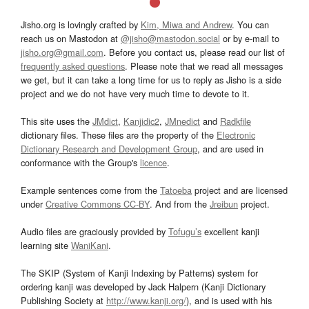
Jisho.org is lovingly crafted by
Kim, Miwa and Andrew
. You can
reach us on Mastodon at
@jisho@mastodon.social
or by e-mail to
jisho.org@gmail.com
. Before you contact us, please read our list of
frequently asked questions
. Please note that we read all messages
we get, but it can take a long time for us to reply as Jisho is a side
project and we do not have very much time to devote to it.
This site uses the
JMdict
,
Kanjidic2
,
JMnedict
and
Radkfile
dictionary files. These files are the property of the
Electronic
Dictionary Research and Development Group
, and are used in
conformance with the Group's
licence
.
Example sentences come from the
Tatoeba
project and are licensed
under
Creative Commons CC-BY
. And from the
Jreibun
project.
Audio files are graciously provided by
Tofugu’s
excellent kanji
learning site
WaniKani
.
The SKIP (System of Kanji Indexing by Patterns) system for
ordering kanji was developed by Jack Halpern (Kanji Dictionary
Publishing Society at
http://www.kanji.org/
), and is used with his