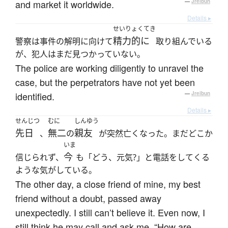
and market it worldwide.
—
Jreibun
Details ▸
せいりょくてき
精力的に
警察は事件の解明に向けて
取り組んでいる
が、犯人はまだ見つかっていない。
The police are working diligently to unravel the
case, but the perpetrators have not yet been
identified.
—
Jreibun
Details ▸
せんじつ
むに
しんゆう
先日
無二
親友
、
の
が突然亡くなった。まだどこか
いま
今
信じられず、
も「どう、元気?」と電話をしてくる
ような気がしている。
The other day, a close friend of mine, my best
friend without a doubt, passed away
unexpectedly. I still can’t believe it. Even now, I
still think he may call and ask me, “How are