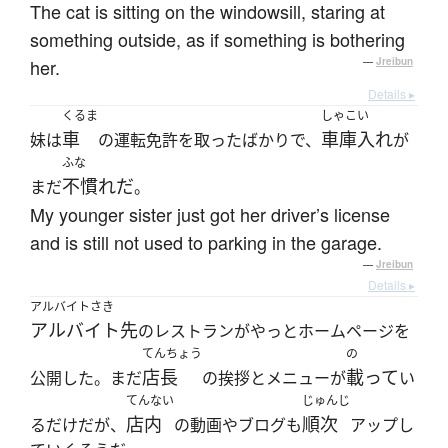
The cat is sitting on the windowsill, staring at
something outside, as if something is bothering
her.
—
Jreibun
Details ▸
くるま
しゃこい
車
車庫入れ
妹は
の運転免許を取ったばかりで、
が
ふな
不慣れだ
まだ
。
My younger sister just got her driver’s license
and is still not used to parking in the garage.
—
Jreibun
Details ▸
アルバイトさき
アルバイト先
のレストランがやっとホームページを
てんちょう
の
店長
載って
公開した。まだ
の挨拶とメニューが
い
てんない
じゅんじ
店内
順次
るだけだが、
の動画やブログも
アップし