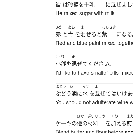
彼
は
砂糖
を
牛乳
に
混ぜまし
He mixed sugar with milk.
あか
あお
ま
むらさき
赤
と
青
を
混ぜる
と
紫
になる
Red and blue paint mixed togethe
こぜに
ま
小銭
を
混ぜて
ください
。
I'd like to have smaller bills mixed
ぶどうしゅ
みず
ま
ぶどう酒
に
水
を
混ぜて
は
いけま
You should not adulterate wine w
ほか
ざいりょう
くわ
ま
ケーキ
の
他の
材料
を
加える
前
Blend butter and flour before add