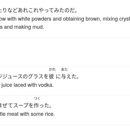
たり
など
あれこれ
やってみた
のだ
。
ellow with white powders and obtaining brown, mixing crys
ids and making mud.
かれ
あた
ジジュース
の
グラス
を
彼
に
与えた
。
juice laced with vodka.
つく
まぜて
スープ
を
作った
。
tle meat with some rice.