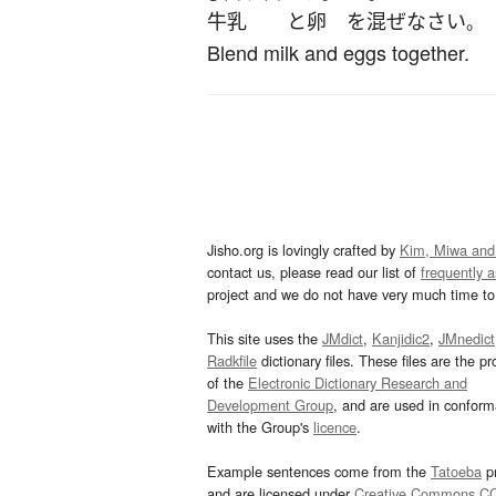
牛乳
と
卵
を
混ぜ
なさい
。
Blend milk and eggs together.
Jisho.org is lovingly crafted by
Kim, Miwa and
contact us, please read our list of
frequently 
project and we do not have very much time to 
This site uses the
JMdict
,
Kanjidic2
,
JMnedict
Radkfile
dictionary files. These files are the pr
of the
Electronic Dictionary Research and
Development Group
, and are used in confor
with the Group's
licence
.
Example sentences come from the
Tatoeba
pr
and are licensed under
Creative Commons C