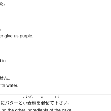
た
。
。
r give us purple.
 in.
せん
。
ith water.
え
こむぎこ
ま
くだ
に
バター
と
小麦粉
を
混ぜて
下さい
。
ing the other ingredients of the cake.