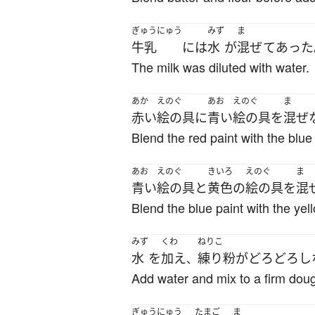
ぎゅうにゅう
みず
ま
牛乳
には
水
が
混ぜて
あった
The milk was diluted with water.
あか
えのぐ
あお
えのぐ
ま
赤い
絵の具
に
青い
絵の具
を
混ぜ
Blend the red paint with the blue 
あお
えのぐ
きいろ
えのぐ
ま
青い
絵の具
と
黄色
の
絵の具
を
混
Blend the blue paint with the yell
みず
くわ
ねりこ
水
を
加え
練り粉
が
どろどろ
し
、
Add water and mix to a firm dou
ぎゅうにゅう
たまご
ま