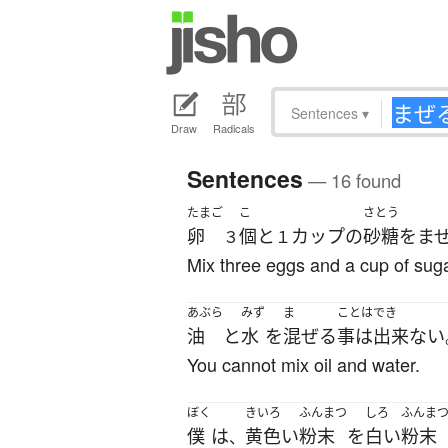
Sentences
▾
Draw
Radicals
Sentences
— 16 found
たまご
こ
さとう
卵
個
と
カップ
の
砂糖
を
ま
３
１
Mix three eggs and a cup of suga
あぶら
みず
ま
ことはでき
油
と
水
を
混ぜる
事は出来ない
You cannot mix oil and water.
ぼく
きいろ
ふんまつ
しろ
ふんま
僕
は
黄色い
粉末
を
白い
粉末
、