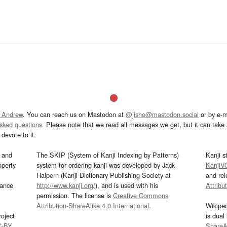
 Andrew
. You can reach us on Mastodon at
@jisho@mastodon.social
or by e-m
asked questions
. Please note that we read all messages we get, but it can take a
devote to it.
and
The SKIP (System of Kanji Indexing by Patterns)
Kanji s
operty
system for ordering kanji was developed by Jack
KanjiV
Halpern (Kanji Dictionary Publishing Society at
and re
mance
http://www.kanji.org/
), and is used with his
Attribu
permission. The license is
Creative Commons
Attribution-ShareAlike 4.0 International
.
Wikipe
oject
is dual
C-BY
.
ShareAl