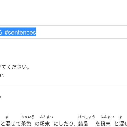
ぜて
ください
。
r.
。
つ
ま
ちゃいろ
ふんまつ
けっしょう
ふんまつ
ま
と
混ぜて
茶色
の
粉末
に
したり
結晶
を
粉末
と
混
、