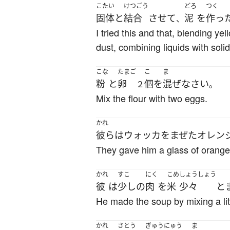
こたい
けつごう
どろ
つく
固体
と
結合
させて
泥
を
作っ
、
I tried this and that, blending y
dust, combining liquids with sol
こな
たまご
こ
ま
粉
と
卵
個
を
混ぜ
なさい
２
。
Mix the flour with two eggs.
かれ
彼ら
は
ウォッカ
を
まぜた
オレン
They gave him a glass of orange 
かれ
すこ
にく
こめ
しょうしょう
彼
は
少し
の
肉
を
米
少々
と
He made the soup by mixing a lit
かれ
さとう
ぎゅうにゅう
ま