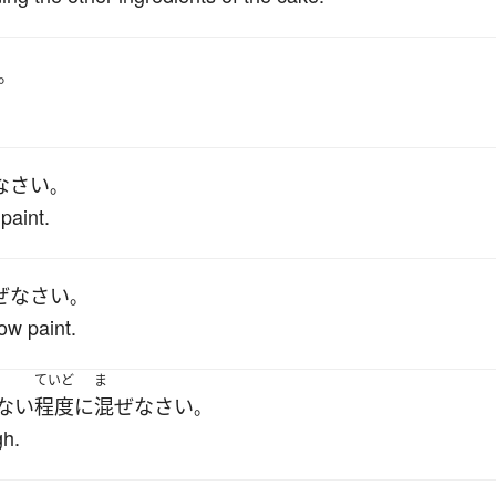
。
なさい
。
paint.
ぜ
なさい
。
ow paint.
ていど
ま
ない
程度
に
混ぜ
なさい
。
gh.