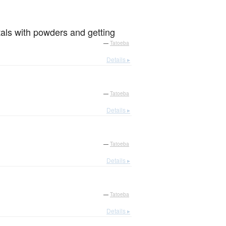
tals with powders and getting
—
Tatoeba
Details ▸
—
Tatoeba
Details ▸
—
Tatoeba
Details ▸
—
Tatoeba
Details ▸