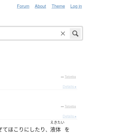
Forum
About
Theme
Log in
—
Tatoeba
Details ▸
—
Tatoeba
Details ▸
えきたい
ぜて
ほこり
に
したり
液体
を
、