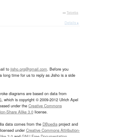
—
Tatoeba
Details ▸
ail to
jisho.org@gmail.com
. Before you
 long time for us to reply as Jisho is a side
troke diagrams are based on data from
G
, which is copyright © 2009-2012 Ulrich Apel
leased under the
Creative Commons
tion-Share Alike 3.0
license.
dia data comes from the
DBpedia
project and
 licensed under
Creative Commons Attribution-
ike 3.0
and
GNU Free Documentation