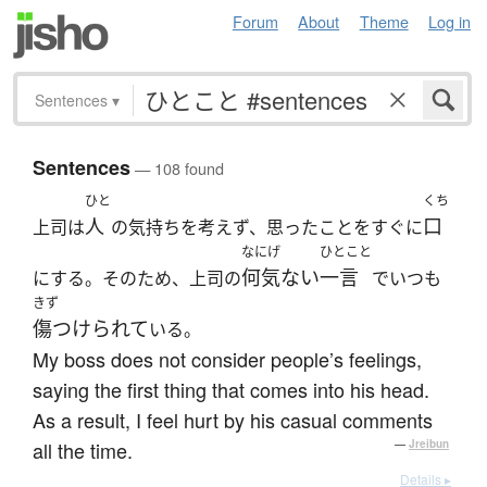
Forum
About
Theme
Log in
Sentences
▾
Sentences
— 108 found
ひと
くち
人
口
上司は
の気持ちを考えず、思ったことをすぐに
なにげ
ひとこと
何気ない
一言
にする。そのため、上司の
でいつも
きず
傷つけられて
いる。
My boss does not consider people’s feelings,
saying the first thing that comes into his head.
As a result, I feel hurt by his casual comments
all the time.
—
Jreibun
Details ▸