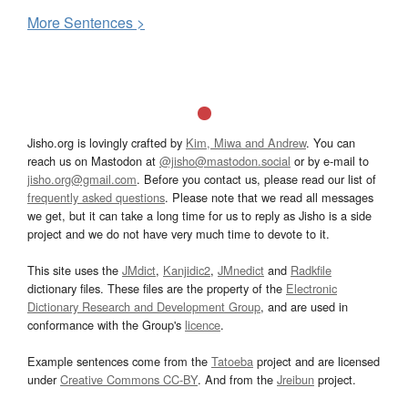
More
S
entences >
Jisho.org is lovingly crafted by
Kim, Miwa and Andrew
. You can
reach us on Mastodon at
@jisho@mastodon.social
or by e-mail to
jisho.org@gmail.com
. Before you contact us, please read our list of
frequently asked questions
. Please note that we read all messages
we get, but it can take a long time for us to reply as Jisho is a side
project and we do not have very much time to devote to it.
This site uses the
JMdict
,
Kanjidic2
,
JMnedict
and
Radkfile
dictionary files. These files are the property of the
Electronic
Dictionary Research and Development Group
, and are used in
conformance with the Group's
licence
.
Example sentences come from the
Tatoeba
project and are licensed
under
Creative Commons CC-BY
. And from the
Jreibun
project.