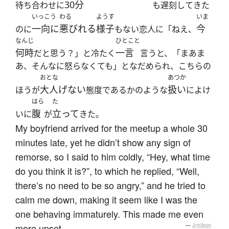
30分
待ち合わせに
も遅刻してきた
いっこう
わる
ようす
いま
一向に
悪びれる
様子
今
のに
もない恋人に「ねえ、
なんじ
ひとこと
何時
一言
だと思う？」と冷たく
言うと、「まあま
あ、そんなに怒らなくても」となだめられ、こちらの
おとな
あつか
大人げない
扱い
ほうが
態度であるかのような
によけ
はら
た
腹
立って
いに
が
きた。
My boyfriend arrived for the meetup a whole 30
minutes late, yet he didn’t show any sign of
remorse, so I said to him coldly, “Hey, what time
do you think it is?”, to which he replied, “Well,
there’s no need to be so angry,” and he tried to
calm me down, making it seem like I was the
one behaving immaturely. This made me even
more upset.
—
Jreibun