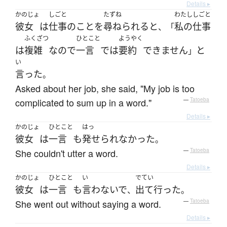
Details ▸
かのじょ
しごと
たずね
わたし
しごと
彼女
は
仕事
の
こと
を
尋ねられる
と
私の
仕事
、「
ふくざつ
ひとこと
ようやく
は
複雑
なので
一言
で
は
要約
できません
と
」
い
言った
。
Asked about her job, she said, "My job is too
complicated to sum up in a word."
—
Tatoeba
Details ▸
かのじょ
ひとこと
はっ
彼女
は
一言
も
発せられなかった
。
She couldn't utter a word.
—
Tatoeba
Details ▸
かのじょ
ひとこと
い
でてい
彼女
は
一言
も
言わないで
出て行った
、
。
She went out without saying a word.
—
Tatoeba
Details ▸