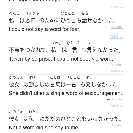
Details ▸
わたし
きょうふ
ひとこと
はな
私
は
恐怖
の
ために
ひと言
も
話せなかった
。
I could not say a word for fear.
—
Tatoeba
Details ▸
わたし
ひとこと
い
不意をつかれて
私
は
一言
も
言えなかった
、
。
Taken by surprise, I could not speak a word.
—
Tatoeba
Details ▸
かのじょ
はげ
ことば
ひとこと
はっ
彼女
は
励まし
の
言葉
は
一言
も
発しなかった
。
She didn't utter a single word of encouragement.
—
Tatoeba
Details ▸
かのじょ
わたし
彼女
は
私
に
ただ
の
ひとこと
も
いわなかった
。
Not a word did she say to me.
—
Tatoeba