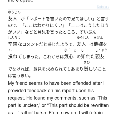
Details ▸
ゆうじん
友人
が「レポートを書いたので見てほしい」と言う
ので、「ここはわかりにくい」「ここはこうしたほう
がいい」などと意見を言ったところ、ずいぶん
しんらつ
ゆうじん
きげん
辛辣な
友人
機嫌
コメントだと感じたようで、
は
を
そこ
きごころ
し
しんゆう
損ねて
気心
知れた
親友
しまった。これからは
の
きび
厳しい
でなければ、意見を求められてもあまり
こと
は言うまい。
My friend seems to have been offended after I
provided feedback on his report upon his
request. He found my comments, such as “This
part is unclear,” or “This part should be rewritten
as…” rather harsh. From now on, I will refrain