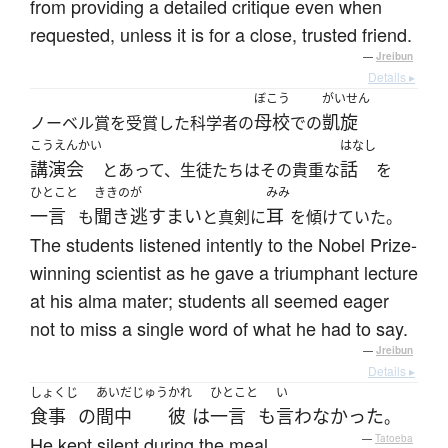
from providing a detailed critique even when
requested, unless it is for a close, trusted friend.
—
Jreibun
Details ▸
ぼこう
がいせん
母校
凱旋
ノーベル賞を受賞した科学者の
での
こうえんかい
はなし
講演会
話
とあって、生徒たちはその貴重な
を
ひとこと
ききのが
みみ
一言
聞き逃すまい
耳
も
と真剣に
を傾けていた。
The students listened intently to the Nobel Prize-
winning scientist as he gave a triumphant lecture
at his alma mater; students all seemed eager
not to miss a single word of what he had to say.
—
Jreibun
Details ▸
しょくじ
あいだじゅう
かれ
ひとこと
い
食事
の
間中
彼
は
一言
も
言わなかった
。
He kept silent during the meal.
—
Tatoeba