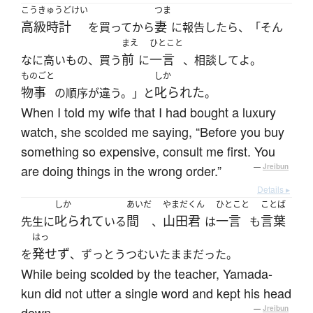
こうきゅうどけい
つま
高級時計
妻
を買ってから
に報告したら、「そん
まえ
ひとこと
前
一言
なに高いもの、買う
に
、相談してよ。
ものごと
しか
物事
叱られた
の順序が違う。」と
。
When I told my wife that I had bought a luxury
watch, she scolded me saying, “Before you buy
something so expensive, consult me first. You
are doing things in the wrong order.”
—
Jreibun
Details ▸
しか
あいだ
やまだくん
ひとこと
ことば
叱られて
間
山田君
一言
言葉
先生に
いる
、
は
も
はっ
発せず
を
、ずっとうつむいたままだった。
While being scolded by the teacher, Yamada-
kun did not utter a single word and kept his head
down.
—
Jreibun