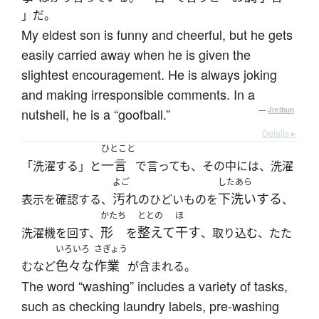
」だ。
My eldest son is funny and cheerful, but he gets
easily carried away when he is given the
slightest encouragement. He is always joking
and making irresponsible comments. In a
nutshell, he is a “goofball.”
—
Jreibun
Details ▸
ひとこと
一言
「洗濯する」と
で言っても、その中には、洗濯
よご
したあら
汚れ
下洗いする
表示を確認する、
のひどいものを
、
かたち
ととの
ほ
形
整えて
干す
洗濯機を回す、
を
、取り込む、たた
いろいろ
さぎょう
色々な
作業
むなど
が含まれる。
The word “washing” includes a variety of tasks,
such as checking laundry labels, pre-washing