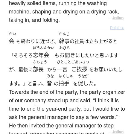
heavily soiled items, running the washing
machine, shaping and drying on a drying rack,
taking in, and folding.
—
Jreibun
Details ▸
かい
かんじ
会
幹事
も終わりに近づき、
の社員は立ち上がると
ぼうねんかい
おひら
忘年会
お開き
「そろそろ
も
にしたいと思います
ぶちょう
ひとこと
ごあいさつ
部長
一言
ご挨拶
が、最後に
から
をお願いいたし
みな
はくしゅ
うなが
皆
拍手
促した
ます。」と言い、
の
を
。
Towards the end of the party, the party organizer
of our company stood up and said, “I think it is
time to end the year-end party, but I would like to
ask the general manager to say a few words.”
He then invited the general manager to step
forward, prompting everyone to applaud.
—
Jreibun