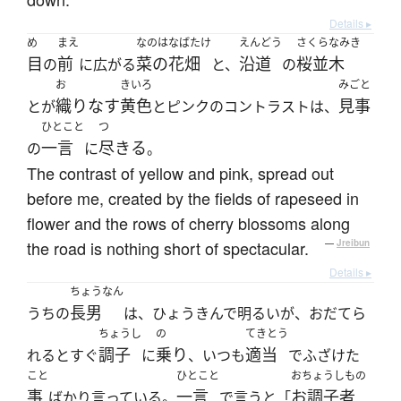
Details ▸
め
まえ
なのはなばたけ
えんどう
さくらなみき
目
前
菜の花畑
沿道
桜並木
の
に広がる
と、
の
お
きいろ
みごと
織りなす
黄色
見事
とが
とピンクのコントラストは、
ひとこと
つ
一言
尽きる
の
に
。
The contrast of yellow and pink, spread out
before me, created by the fields of rapeseed in
flower and the rows of cherry blossoms along
the road is nothing short of spectacular.
—
Jreibun
Details ▸
ちょうなん
長男
うちの
は、ひょうきんで明るいが、おだてら
ちょうし
の
てきとう
調子
乗り
適当
れるとすぐ
に
、いつも
でふざけた
こと
ひとこと
おちょうしもの
事
一言
お調子者
ばかり言っている。
で言うと「