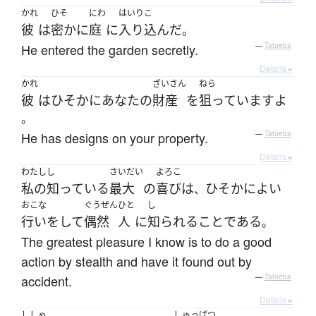
かれ
ひそ
にわ
はいりこ
彼
は
密かに
庭
に
入り込んだ
。
He entered the garden secretly.
—
Tatoeba
Details ▸
かれ
ざいさん
ねら
彼
は
ひそかに
あなた
の
財産
を
狙っています
よ
。
He has designs on your property.
—
Tatoeba
Details ▸
わたし
し
さいだい
よろこ
私の
知っている
最大
の
喜び
は
ひそかに
よい
、
おこな
ぐうぜん
ひと
し
行い
を
して
偶然
人
に
知られる
こと
である
。
The greatest pleasure I know is to do a good
action by stealth and have it found out by
accident.
—
Tatoeba
Details ▸
ししゃ
しゅっぱつ