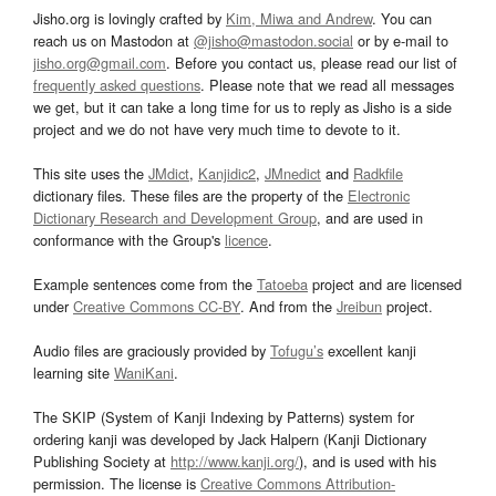
Jisho.org is lovingly crafted by
Kim, Miwa and Andrew
. You can
reach us on Mastodon at
@jisho@mastodon.social
or by e-mail to
jisho.org@gmail.com
. Before you contact us, please read our list of
frequently asked questions
. Please note that we read all messages
we get, but it can take a long time for us to reply as Jisho is a side
project and we do not have very much time to devote to it.
This site uses the
JMdict
,
Kanjidic2
,
JMnedict
and
Radkfile
dictionary files. These files are the property of the
Electronic
Dictionary Research and Development Group
, and are used in
conformance with the Group's
licence
.
Example sentences come from the
Tatoeba
project and are licensed
under
Creative Commons CC-BY
. And from the
Jreibun
project.
Audio files are graciously provided by
Tofugu’s
excellent kanji
learning site
WaniKani
.
The SKIP (System of Kanji Indexing by Patterns) system for
ordering kanji was developed by Jack Halpern (Kanji Dictionary
Publishing Society at
http://www.kanji.org/
), and is used with his
permission. The license is
Creative Commons Attribution-