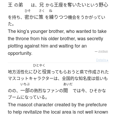
王
弟
兄
王座
奪いたい
野心
の
は、
から
を
という
ひそ
さく
ね
密かに
策
練りつつ
を持ち、
を
機会をうかがってい
た。
The king’s younger brother, who wanted to take
the throne from his older brother, was secretly
plotting against him and waiting for an
opportunity.
—
Jreibun
Details ▸
ひとやく
ひと役
地方活性化に
買ってもらおうと県で作成された
マスコットキャラクターは、全国的な知名度は低いも
いちぶ
あいだ
一部
間
のの、
の熱烈なファンの
では今、ひそかな
ブームになっている。
The mascot character created by the prefecture
to help revitalize the local area is not well known