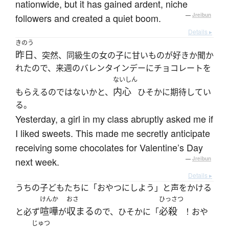
nationwide, but it has gained ardent, niche
followers and created a quiet boom.
—
Jreibun
Details ▸
きのう
昨日
、突然、同級生の女の子に甘いものが好きか聞か
れたので、来週のバレンタインデーにチョコレートを
ないしん
内心
もらえるのではないかと、
ひそかに期待してい
る。
Yesterday, a girl in my class abruptly asked me if
I liked sweets. This made me secretly anticipate
receiving some chocolates for Valentine’s Day
next week.
—
Jreibun
Details ▸
うちの子どもたちに「おやつにしよう」と声をかける
けんか
おさ
ひっさつ
喧嘩
収まる
必殺
と必ず
が
ので、ひそかに「
！おや
じゅつ