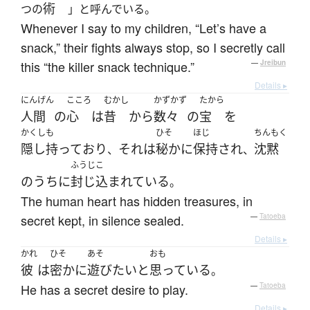
術
つの
」と呼んでいる。
Whenever I say to my children, “Let’s have a
snack,” their fights always stop, so I secretly call
this “the killer snack technique.”
—
Jreibun
Details ▸
にんげん
こころ
むかし
かずかず
たから
人間
の
心
は
昔
から
数々
の
宝
を
かくしも
ひそ
ほじ
ちんもく
隠し持って
おり
それ
は
秘かに
保持
され
沈黙
、
、
ふうじこ
の
うち
に
封じ込まれている
。
The human heart has hidden treasures, in
secret kept, in silence sealed.
—
Tatoeba
Details ▸
かれ
ひそ
あそ
おも
彼
は
密かに
遊び
たい
と
思っている
。
He has a secret desire to play.
—
Tatoeba
Details ▸