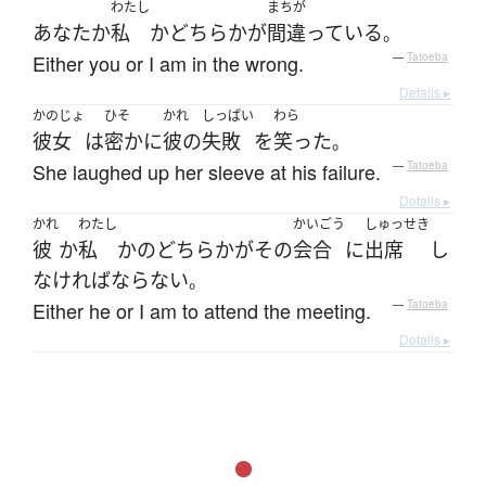
わたし
まちが
あなた
か
私
か
どちらか
が
間違っている
。
Either you or I am in the wrong.
—
Tatoeba
Details ▸
かのじょ
ひそ
かれ
しっぱい
わら
彼女
は
密かに
彼の
失敗
を
笑った
。
She laughed up her sleeve at his failure.
—
Tatoeba
Details ▸
かれ
わたし
かいごう
しゅっせき
彼
か
私
か
の
どちらか
が
その
会合
に
出席
し
なければならない
。
Either he or I am to attend the meeting.
—
Tatoeba
Details ▸