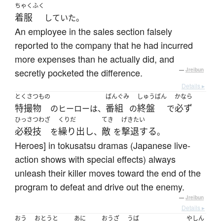
ちゃくふく
着服
していた。
An employee in the sales section falsely
reported to the company that he had incurred
more expenses than he actually did, and
secretly pocketed the difference.
—
Jreibun
Details ▸
とくさつもの
ばんぐみ
しゅうばん
かなら
特撮物
番組
終盤
必ず
のヒーローは、
の
で
ひっさつわざ
くりだ
てき
げきたい
必殺技
繰り出し
敵
撃退する
を
、
を
。
Heroes] in tokusatsu dramas (Japanese live-
action shows with special effects) always
unleash their killer moves toward the end of the
program to defeat and drive out the enemy.
—
Jreibun
Details ▸
おう
おとうと
あに
おうざ
うば
やしん