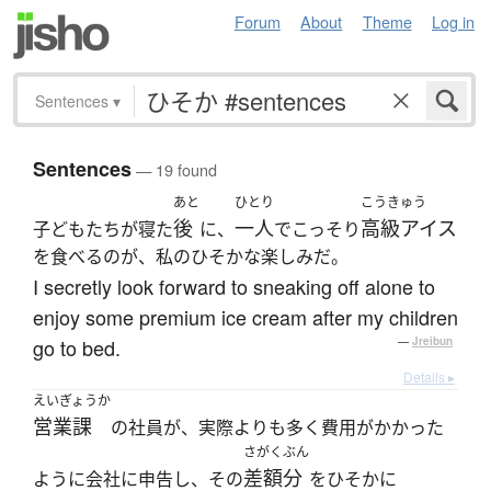
Forum
About
Theme
Log in
Sentences
▾
Sentences
— 19 found
あと
ひとり
こうきゅう
後
一人
高級アイス
子どもたちが寝た
に、
でこっそり
を食べるのが、私のひそかな楽しみだ。
I secretly look forward to sneaking off alone to
enjoy some premium ice cream after my children
go to bed.
—
Jreibun
Details ▸
えいぎょうか
営業課
の社員が、実際よりも多く費用がかかった
さがくぶん
差額分
ように会社に申告し、その
をひそかに