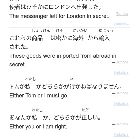
使者
は
ひそかに
ロンドン
へ
出発した
。
The messenger left for London in secret.
—
Tatoeba
Details ▸
しょうひん
ひそ
かいがい
ゆにゅう
これらの
商品
は
密かに
海外
から
輸入
された
。
These goods were imported from abroad in
secret.
—
Tatoeba
Details ▸
わたし
い
か
私
か
どちらか
が
行かねばなりません
トム
。
Either Tom or I must go.
—
Tatoeba
Details ▸
わたし
ただ
あなた
か
私
か
どちらか
が
正しい
、
。
Either you or I am right.
—
Tatoeba
Details ▸