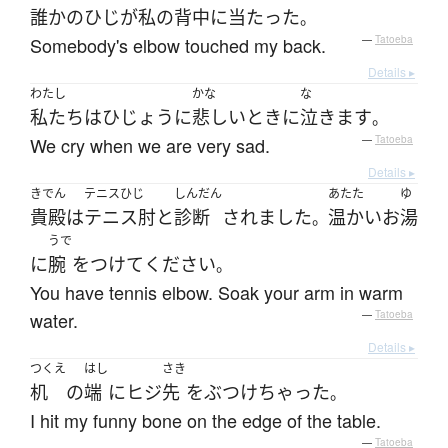
誰か
の
ひじ
が
私の
背中
に
当たった
。
Somebody's elbow touched my back.
—
Tatoeba
Details ▸
わたし
かな
な
私たち
は
ひじょうに
悲しい
とき
に
泣きます
。
We cry when we are very sad.
—
Tatoeba
Details ▸
きでん
テニスひじ
しんだん
あたた
ゆ
貴殿
は
テニス肘
と
診断
されました
温かい
お
湯
。
うで
に
腕
を
つけて
ください
。
You have tennis elbow. Soak your arm in warm
water.
—
Tatoeba
Details ▸
つくえ
はし
さき
机
の
端
に
ヒジ
先
を
ぶつけ
ちゃった
。
I hit my funny bone on the edge of the table.
—
Tatoeba