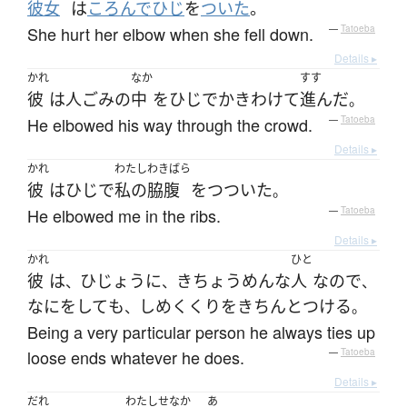
彼女
は
ころんで
ひじ
を
ついた
。
She hurt her elbow when she fell down.
—
Tatoeba
Details ▸
かれ
なか
すす
彼
は
人ごみ
の
中
を
ひじ
で
かきわけて
進んだ
。
He elbowed his way through the crowd.
—
Tatoeba
Details ▸
かれ
わたし
わきばら
彼
は
ひじ
で
私の
脇腹
を
つついた
。
He elbowed me in the ribs.
—
Tatoeba
Details ▸
かれ
ひと
彼
は
ひじょうに
きちょうめんな
人
なので
、
、
、
なに
を
して
も
しめくくり
を
きちんと
つける
、
。
Being a very particular person he always ties up
loose ends whatever he does.
—
Tatoeba
Details ▸
だれ
わたし
せなか
あ