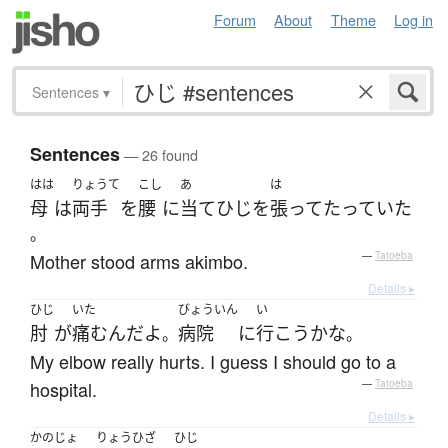
Forum
About
Theme
Log in
Sentences
▾
Sentences
— 26 found
はは
りょうて
こし
あ
は
母
は
両手
を
腰
に
当て
ひじ
を
張って
たっていた
。
Mother stood arms akimbo.
—
Tatoeba
Details ▸
ひじ
いた
びょういん
い
肘
が
痛む
ん
だ
よ
病院
に
行こう
かな
。
。
My elbow really hurts. I guess I should go to a
hospital.
—
Tatoeba
Details ▸
かのじょ
りょう
ひざ
ひじ