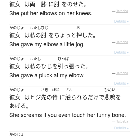
彼女
は
両
膝
に
肘
を
のせた
。
She put her elbows on her knees.
—
Tatoeba
Details ▸
かのじょ
わたし
ひじ
お
彼女
は
私の
肘
を
ちょっと
押した
。
She gave my elbow a little jog.
—
Tatoeba
Details ▸
かのじょ
わたし
ひっぱ
彼女
は
私の
ひじ
を
引っ張った
。
She gave a pluck at my elbow.
—
Tatoeba
Details ▸
かのじょ
さき
ほね
さわ
ひめい
彼女
は
ヒジ
先の
骨
に
触られる
だけ
で
悲鳴
を
あげる
。
She screams if you even touch her funny bone.
—
Tatoeba
Details ▸
かのじょ