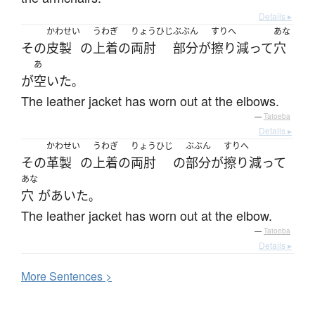
Details ▸
かわせい
うわぎ
りょうひじ
ぶぶん
すりへ
あな
その
皮製
の
上着
の
両肘
部分
が
擦り減って
穴
あ
が
空いた
。
The leather jacket has worn out at the elbows.
—
Tatoeba
Details ▸
かわせい
うわぎ
りょうひじ
ぶぶん
すりへ
その
革製
の
上着
の
両肘
の
部分
が
擦り減って
あな
穴
が
あいた
。
The leather jacket has worn out at the elbow.
—
Tatoeba
Details ▸
More
S
entences >