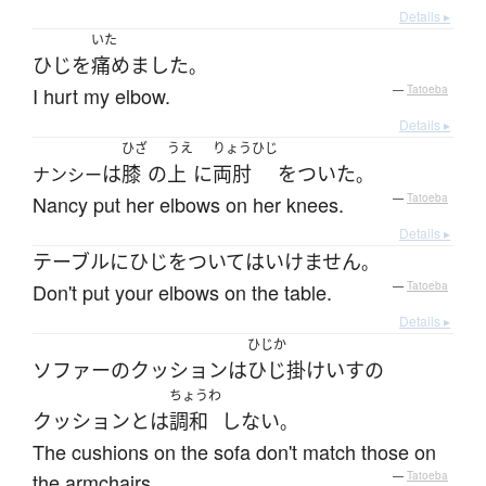
Details ▸
いた
ひじ
を
痛めました
。
I hurt my elbow.
—
Tatoeba
Details ▸
ひざ
うえ
りょうひじ
は
膝
の
上
に
両肘
を
ついた
ナンシー
。
Nancy put her elbows on her knees.
—
Tatoeba
Details ▸
テーブル
に
ひじ
を
ついて
は
いけません
。
Don't put your elbows on the table.
—
Tatoeba
Details ▸
ひじか
ソファー
の
クッション
は
ひじ掛け
いす
の
ちょうわ
クッション
とは
調和
しない
。
The cushions on the sofa don't match those on
the armchairs.
—
Tatoeba