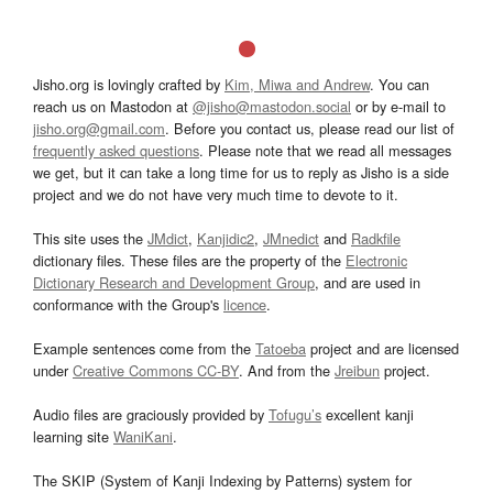
Jisho.org is lovingly crafted by
Kim, Miwa and Andrew
. You can
reach us on Mastodon at
@jisho@mastodon.social
or by e-mail to
jisho.org@gmail.com
. Before you contact us, please read our list of
frequently asked questions
. Please note that we read all messages
we get, but it can take a long time for us to reply as Jisho is a side
project and we do not have very much time to devote to it.
This site uses the
JMdict
,
Kanjidic2
,
JMnedict
and
Radkfile
dictionary files. These files are the property of the
Electronic
Dictionary Research and Development Group
, and are used in
conformance with the Group's
licence
.
Example sentences come from the
Tatoeba
project and are licensed
under
Creative Commons CC-BY
. And from the
Jreibun
project.
Audio files are graciously provided by
Tofugu’s
excellent kanji
learning site
WaniKani
.
The SKIP (System of Kanji Indexing by Patterns) system for