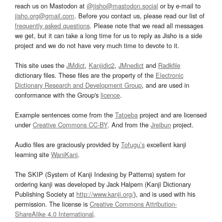
reach us on Mastodon at
@jisho@mastodon.social
or by e-mail to
jisho.org@gmail.com
. Before you contact us, please read our list of
frequently asked questions
. Please note that we read all messages
we get, but it can take a long time for us to reply as Jisho is a side
project and we do not have very much time to devote to it.
This site uses the
JMdict
,
Kanjidic2
,
JMnedict
and
Radkfile
dictionary files. These files are the property of the
Electronic
Dictionary Research and Development Group
, and are used in
conformance with the Group's
licence
.
Example sentences come from the
Tatoeba
project and are licensed
under
Creative Commons CC-BY
. And from the
Jreibun
project.
Audio files are graciously provided by
Tofugu’s
excellent kanji
learning site
WaniKani
.
The SKIP (System of Kanji Indexing by Patterns) system for
ordering kanji was developed by Jack Halpern (Kanji Dictionary
Publishing Society at
http://www.kanji.org/
), and is used with his
permission. The license is
Creative Commons Attribution-
ShareAlike 4.0 International
.