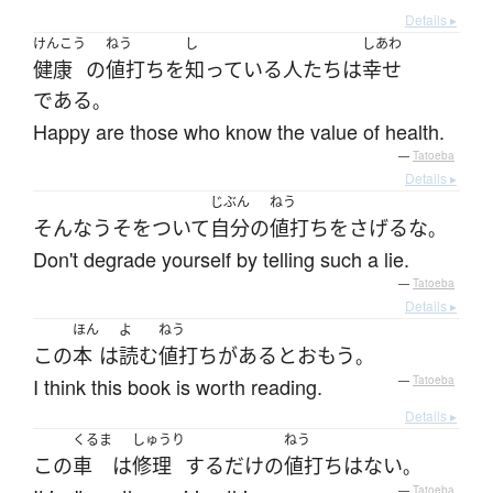
Details ▸
けんこう
ねう
し
しあわ
健康
の
値打ち
を
知っている
人たち
は
幸せ
である
。
Happy are those who know the value of health.
—
Tatoeba
Details ▸
じぶん
ねう
そんな
うそをついて
自分
の
値打ち
を
さげる
な
。
Don't degrade yourself by telling such a lie.
—
Tatoeba
Details ▸
ほん
よ
ねう
この
本
は
読む
値打ち
が
ある
と
おもう
。
I think this book is worth reading.
—
Tatoeba
Details ▸
くるま
しゅうり
ねう
この
車
は
修理
する
だけ
の
値打ち
は
ない
。
—
Tatoeba