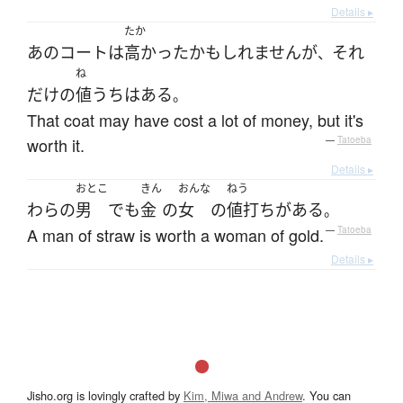
Details ▸
たか
あの
コート
は
高かった
かもしれません
が
それ
、
ね
だけ
の
値うち
は
ある
。
That coat may have cost a lot of money, but it's
worth it.
—
Tatoeba
Details ▸
おとこ
きん
おんな
ねう
わら
の
男
でも
金
の
女
の
値打ち
が
ある
。
A man of straw is worth a woman of gold.
—
Tatoeba
Details ▸
Jisho.org is lovingly crafted by
Kim, Miwa and Andrew
. You can