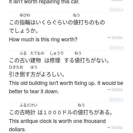
It isn't worth repairing this car.
Details ▸
ゆびわ
ねう
この
指輪
は
いくら
ぐらい
の
値打ち
の
もの
でしょうか
。
How much is this ring worth?
—
Tatoeba
Details ▸
ふる
たてもの
しゅうり
ねう
この
古い
建物
は
修理
する
値打ち
が
ない
。
ひきたお
ほう
引き倒す
方がよろしい
。
This old building isn't worth fixing up. It would be
better to tear it down.
—
Tatoeba
Details ▸
ふるどけい
ねう
この
古時計
は
ドル
の
値打ち
が
ある
１０００
。
This antique clock is worth one thousand
dollars.
—
Tatoeba