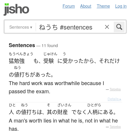
Forum
About
Theme
Log in
Sentences
▾
Sentences
— 11 found
もうべんきょう
じゅけん
う
猛勉強
も
受験
に
受かった
から
それ
だけ
、
、
ねう
の
値打ち
が
あった
。
The hard work was worthwhile because I
passed the exam.
—
Tatoeba
Details ▸
ひと
ねう
そ
ざいさん
ひとがら
人
の
値打ち
は
其の
財産
でなく
人柄に
ある
、
。
A man's worth lies in what he is, not in what he
has.
—
Tatoeba