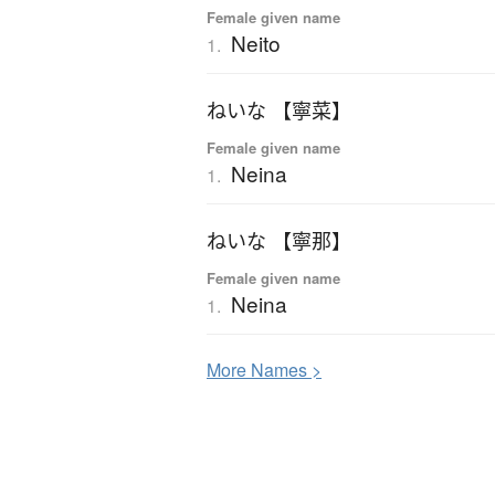
Female given name
Neito
1.
ねいな 【寧菜】
Female given name
Neina
1.
ねいな 【寧那】
Female given name
Neina
1.
More
N
ames >