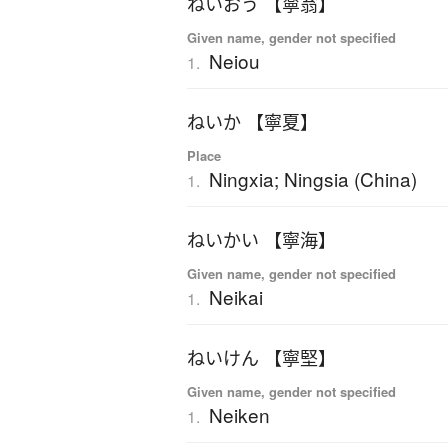
ねいおう 【寧翁】
Given name, gender not specified
Neiou
1.
ねいか 【寧夏】
Place
Ningxia; Ningsia (China)
1.
ねいかい 【寧海】
Given name, gender not specified
Neikai
1.
ねいけん 【寧堅】
Given name, gender not specified
Neiken
1.