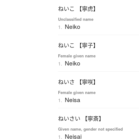
ねいこ 【寧虎】
Unclassified name
Neiko
1.
ねいこ 【寧子】
Female given name
Neiko
1.
ねいさ 【寧咲】
Female given name
Neisa
1.
ねいさい 【寧斎】
Given name, gender not specified
Neisai
1.