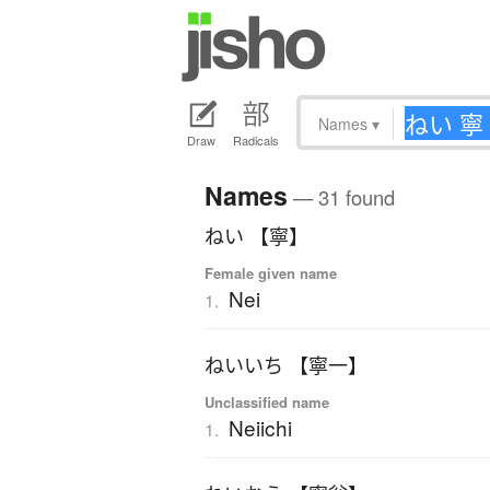
Names
▾
Draw
Radicals
Names
— 31 found
ねい 【寧】
Female given name
Nei
1.
ねいいち 【寧一】
Unclassified name
Neiichi
1.