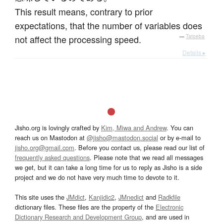
This result means, contrary to prior
expectations, that the number of variables does
not affect the processing speed.
—
Tatoeba
Details ▸
Jisho.org is lovingly crafted by
Kim, Miwa and Andrew
. You can
reach us on Mastodon at
@jisho@mastodon.social
or by e-mail to
jisho.org@gmail.com
. Before you contact us, please read our list of
frequently asked questions
. Please note that we read all messages
we get, but it can take a long time for us to reply as Jisho is a side
project and we do not have very much time to devote to it.
This site uses the
JMdict
,
Kanjidic2
,
JMnedict
and
Radkfile
dictionary files. These files are the property of the
Electronic
Dictionary Research and Development Group
, and are used in