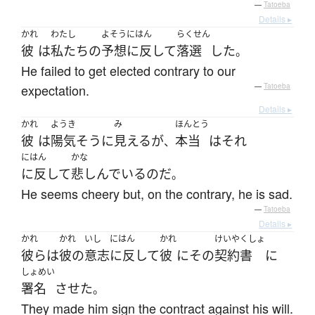
—
Tatoeba
Details ▸
かれ
わたし
よそうにはん
らくせん
彼
は
私たち
の
予想に反して
落選
した
。
He failed to get elected contrary to our
expectation.
—
Tatoeba
Details ▸
かれ
ようき
み
ほんとう
彼
は
陽気
そう
に
見える
が
本当
は
それ
、
にはん
かな
に反して
悲しんでいる
のだ
。
He seems cheery but, on the contrary, he is sad.
—
Tatoeba
Details ▸
かれ
かれ
いし
にはん
かれ
けいやくしょ
彼ら
は
彼の
意志
に反して
彼
に
その
契約書
に
しょめい
署名
させた
。
They made him sign the contract against his will.