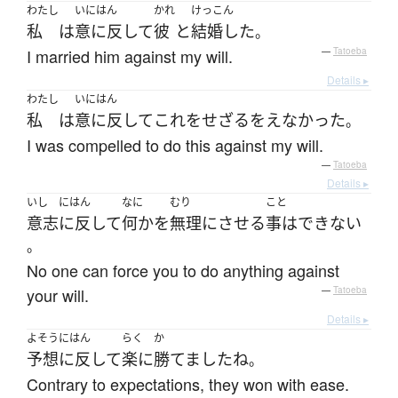
わたし
いにはん
かれ
けっこん
私
は
意に反して
彼
と
結婚した
。
I married him against my will.
—
Tatoeba
Details ▸
わたし
いにはん
私
は
意に反して
これ
を
せざるをえなかった
。
I was compelled to do this against my will.
—
Tatoeba
Details ▸
いし
にはん
なに
むり
こと
意志
に反して
何か
を
無理に
させる
事はできない
。
No one can force you to do anything against
your will.
—
Tatoeba
Details ▸
よそうにはん
らく
か
予想に反して
楽に
勝てました
ね
。
Contrary to expectations, they won with ease.