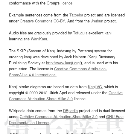
conformance with the Group's
licence
.
Example sentences come from the
Tatoeba
project and are licensed
under
Creative Commons CC-BY
. And from the
Jreibun
project.
Audio files are graciously provided by
Tofugu’s
excellent kanji
learning site
WaniKani
.
The SKIP (System of Kanji Indexing by Patterns) system for
ordering kanji was developed by Jack Halpern (Kanji Dictionary
Publishing Society at
http://www.kanji.org/
), and is used with his
permission. The license is
Creative Commons Attribution-
ShareAlike 4.0 International
.
Kanji stroke diagrams are based on data from
KanjiVG
, which is
copyright © 2009-2012 Ulrich Apel and released under the
Creative
Commons Attribution-Share Alike 3.0
license.
Wikipedia data comes from the
DBpedia
project and is dual licensed
under
Creative Commons Attribution-ShareAlike 3.0
and
GNU Free
Documentation License
.