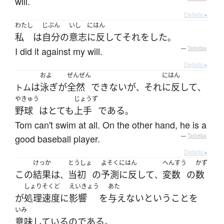
will.
Details ▸
わたし
じぶん
いし
にはん
私
は
自分
の
意志
に反して
それ
を
した
。
I did it against my will.
—
Tatoeba
Details ▸
およ
ぜんぜん
にはん
は
泳ぎ
が
全然
できない
が
それ
に反して
トム
、
、
やきゅう
じょうず
野球
は
とても
上手
である
。
Tom can't swim at all. On the other hand, he is a
good baseball player.
—
Tatoeba
Details ▸
けっか
とうしょ
よそく
にはん
へんすう
かず
この
結果
は
当初
の
予測
に反して
変数
の
数
、
、
しょり
そくど
えいきょう
あた
が
処理
速度
に
影響
を
与えない
と
いう
こと
を
いみ
意味
している
の
である
。