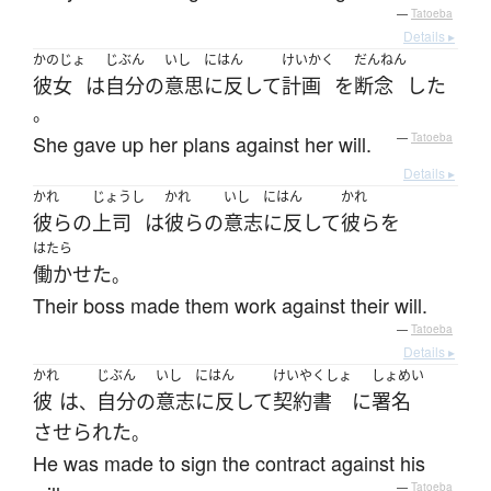
—
Tatoeba
Details ▸
かのじょ
じぶん
いし
にはん
けいかく
だんねん
彼女
は
自分
の
意思
に反して
計画
を
断念
した
。
She gave up her plans against her will.
—
Tatoeba
Details ▸
かれ
じょうし
かれ
いし
にはん
かれ
彼らの
上司
は
彼らの
意志
に反して
彼ら
を
はたら
働かせた
。
Their boss made them work against their will.
—
Tatoeba
Details ▸
かれ
じぶん
いし
にはん
けいやくしょ
しょめい
彼
は
自分
の
意志
に反して
契約書
に
署名
、
させられた
。
He was made to sign the contract against his
—
Tatoeba