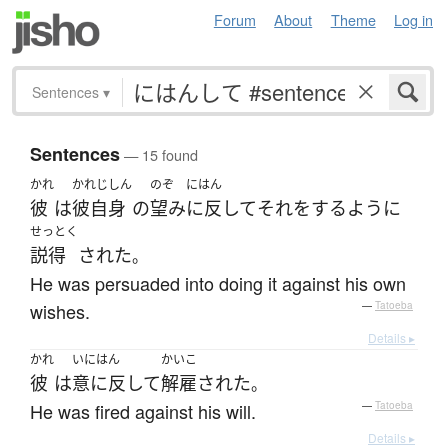
Forum
About
Theme
Log in
Sentences
▾
Sentences
— 15 found
かれ
かれじしん
のぞ
にはん
彼
は
彼自身
の
望み
に反して
それ
を
する
ように
せっとく
説得
された
。
He was persuaded into doing it against his own
wishes.
—
Tatoeba
Details ▸
かれ
いにはん
かいこ
彼
は
意に反して
解雇
された
。
He was fired against his will.
—
Tatoeba
Details ▸