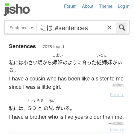
Forum
About
Theme
Log in
Sentences
▾
Sentences
— 7078 found
しまい
いとこ
姉妹
従姉妹
私には小さい頃から
のように育った
がい
る。
I have a cousin who has been like a sister to me
since I was a little girl.
—
Jreibun
Details ▸
いつ
うえ
あに
5つ
上
兄
私には、
の
がいる。
I have a brother who is five years older than me.
—
Jreibun
Details ▸