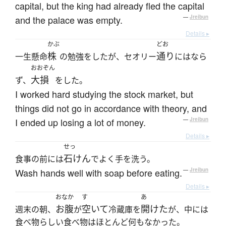
capital, but the king had already fled the capital
and the palace was empty.
—
Jreibun
Details ▸
かぶ
どお
株
通り
一生懸命
の勉強をしたが、セオリー
にはなら
おおぞん
大損
ず、
をした。
I worked hard studying the stock market, but
things did not go in accordance with theory, and
I ended up losing a lot of money.
—
Jreibun
Details ▸
せっ
石けん
食事の前には
でよく手を洗う。
Wash hands well with soap before eating.
—
Jreibun
Details ▸
おなか
す
あ
お腹
空いて
開けた
週末の朝、
が
冷蔵庫を
が、中には
食べ物らしい食べ物はほとんど何もなかった。