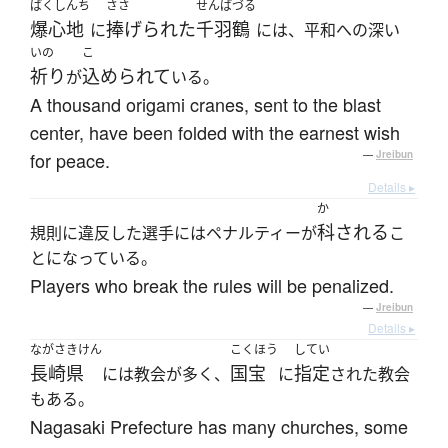
ばくしんち
ささ
せんばづる
爆心地
捧げられた
千羽鶴
に
には、平和への深い
いの
こ
祈り
込められて
が
いる。
A thousand origami cranes, sent to the blast
center, have been folded with the earnest wish
for peace.
—
Jreibun
Details ▸
か
科される
規則に違反した選手にはペナルティーが
こ
とになっている。
Players who break the rules will be penalized.
—
Jreibun
Details ▸
ながさきけん
こくほう
してい
長崎県
国宝
指定
には教会が多く、
に
された教会
もある。
Nagasaki Prefecture has many churches, some