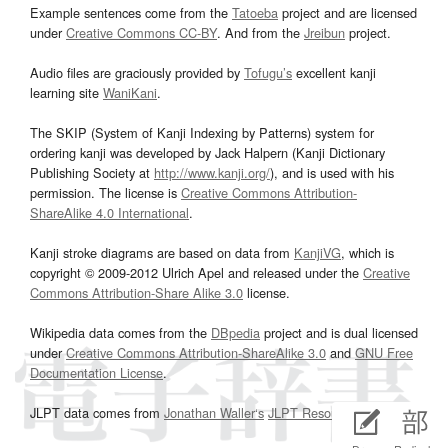
Example sentences come from the
Tatoeba
project and are licensed
under
Creative Commons CC-BY
. And from the
Jreibun
project.
Audio files are graciously provided by
Tofugu’s
excellent kanji
learning site
WaniKani
.
The SKIP (System of Kanji Indexing by Patterns) system for
ordering kanji was developed by Jack Halpern (Kanji Dictionary
Publishing Society at
http://www.kanji.org/
), and is used with his
permission. The license is
Creative Commons Attribution-
ShareAlike 4.0 International
.
Kanji stroke diagrams are based on data from
KanjiVG
, which is
copyright © 2009-2012 Ulrich Apel and released under the
Creative
Commons Attribution-Share Alike 3.0
license.
Wikipedia data comes from the
DBpedia
project and is dual licensed
under
Creative Commons Attribution-ShareAlike 3.0
and
GNU Free
Documentation License
.
JLPT data comes from
Jonathan Waller‘s
JLPT Resources
page.