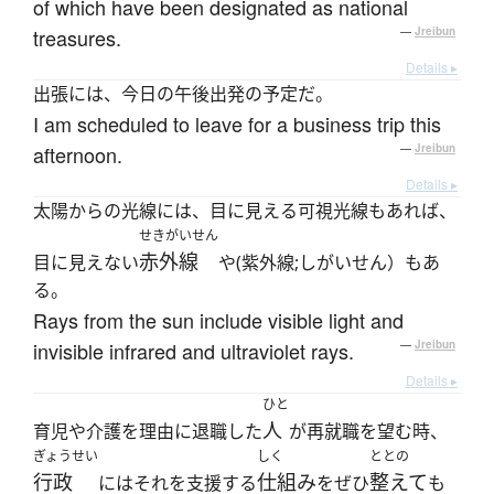
of which have been designated as national
treasures.
—
Jreibun
Details ▸
出張には、今日の午後出発の予定だ。
I am scheduled to leave for a business trip this
afternoon.
—
Jreibun
Details ▸
太陽からの光線には、目に見える可視光線もあれば、
せきがいせん
赤外線
目に見えない
や(紫外線;しがいせん）もあ
る。
Rays from the sun include visible light and
invisible infrared and ultraviolet rays.
—
Jreibun
Details ▸
ひと
人
育児や介護を理由に退職した
が再就職を望む時、
ぎょうせい
しく
ととの
行政
仕組み
整えて
にはそれを支援する
をぜひ
も