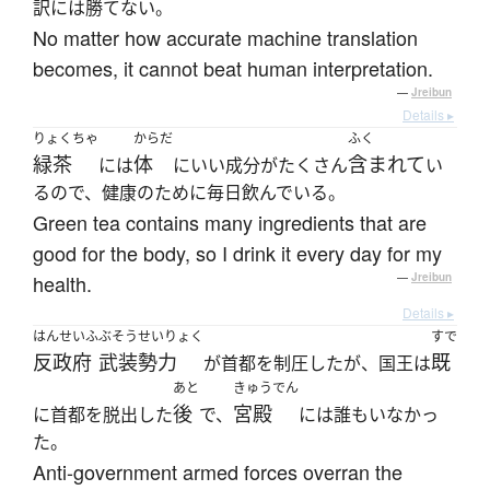
訳には勝てない。
No matter how accurate machine translation
becomes, it cannot beat human interpretation.
—
Jreibun
Details ▸
りょくちゃ
からだ
ふく
緑茶
体
含まれて
には
にいい成分がたくさん
い
るので、健康のために毎日飲んでいる。
Green tea contains many ingredients that are
good for the body, so I drink it every day for my
health.
—
Jreibun
Details ▸
はんせいふ
ぶそう
せいりょく
すで
反政府
武装
勢力
既
が首都を制圧したが、国王は
あと
きゅうでん
後
宮殿
に首都を脱出した
で、
には誰もいなかっ
た。
Anti-government armed forces overran the