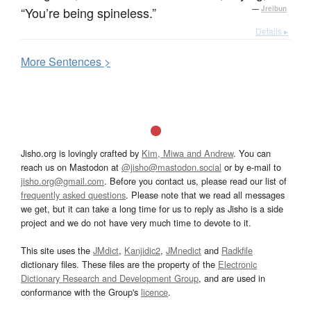
“You’re being spineless.”
—
Jreibun
Details ▸
More
S
entences >
Jisho.org is lovingly crafted by
Kim, Miwa and Andrew
. You can
reach us on Mastodon at
@jisho@mastodon.social
or by e-mail to
jisho.org@gmail.com
. Before you contact us, please read our list of
frequently asked questions
. Please note that we read all messages
we get, but it can take a long time for us to reply as Jisho is a side
project and we do not have very much time to devote to it.
This site uses the
JMdict
,
Kanjidic2
,
JMnedict
and
Radkfile
dictionary files. These files are the property of the
Electronic
Dictionary Research and Development Group
, and are used in
conformance with the Group's
licence
.