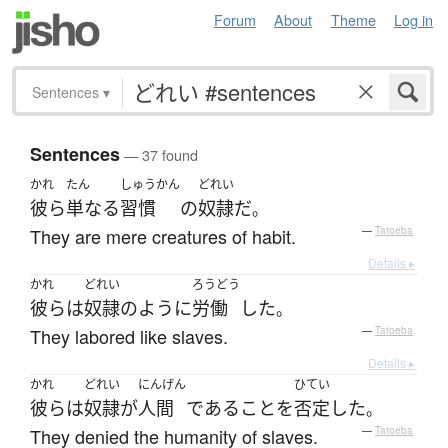
Forum
About
Theme
Log in
Sentences
▾
Sentences
— 37 found
かれ
たん
しゅうかん
どれい
彼ら
単なる
習慣
の
奴隷
だ
。
They are mere creatures of habit.
—
Tatoeba
Details ▸
かれ
どれい
ろうどう
彼ら
は
奴隷
のように
労働
した
。
They labored like slaves.
—
Tatoeba
Details ▸
かれ
どれい
にんげん
ひてい
彼ら
は
奴隷
が
人間
である
こと
を
否定
した
。
They denied the humanity of slaves.
—
Tatoeba