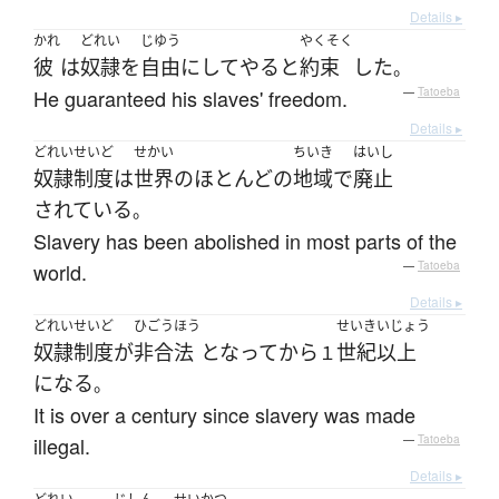
Details ▸
かれ
どれい
じゆう
やくそく
彼
は
奴隷
を
自由
に
してやる
と
約束
した
。
He guaranteed his slaves' freedom.
—
Tatoeba
Details ▸
どれいせいど
せかい
ちいき
はいし
奴隷制度
は
世界
の
ほとんど
の
地域
で
廃止
されている
。
Slavery has been abolished in most parts of the
world.
—
Tatoeba
Details ▸
どれいせいど
ひごうほう
せいき
いじょう
奴隷制度
が
非合法
となって
から
世紀
以上
１
になる
。
It is over a century since slavery was made
illegal.
—
Tatoeba
Details ▸