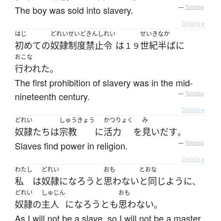
The boy was sold into slavery.
—
Tatoeba
Details ▸
はじ
どれいせいど
きんし
れい
せいき
なか
初めて
の
奴隷制度
禁止
令
は
世紀
半ば
に
１９
おこな
行われた
。
The first prohibition of slavery was in the mid-
nineteenth century.
—
Tatoeba
Details ▸
どれい
しゅうきょう
かつりょく
み
奴隷
たち
は
宗教
に
活力
を
見いだす
。
Slaves find power in religion.
—
Tatoeba
Details ▸
わたし
どれい
おも
とおな
私
は
奴隷
になろう
と
思わない
と同じように
、
どれい
しゅじん
おも
奴隷
の
主人
になろう
とも
思わない
。
As I will not be a slave, so I will not be a master.