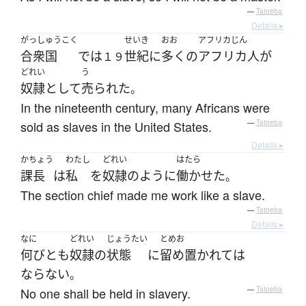
—
Tatoeba
Details ▸
がっしゅうこく
せいき
おお
アフリカじん
合衆国
で
は
世紀
に
多く
の
アフリカ人
が
１９
どれい
う
奴隷
として
売られた
。
In the nineteenth century, many Africans were
sold as slaves in the United States.
—
Tatoeba
Details ▸
かちょう
わたし
どれい
はたら
課長
は
私
を
奴隷
のように
働かせた
。
The section chief made me work like a slave.
—
Tatoeba
Details ▸
なに
どれい
じょうたい
とめお
何びと
も
奴隷
の
状態
に
留め置かれて
は
ならない
。
No one shall be held in slavery.
—
Tatoeba