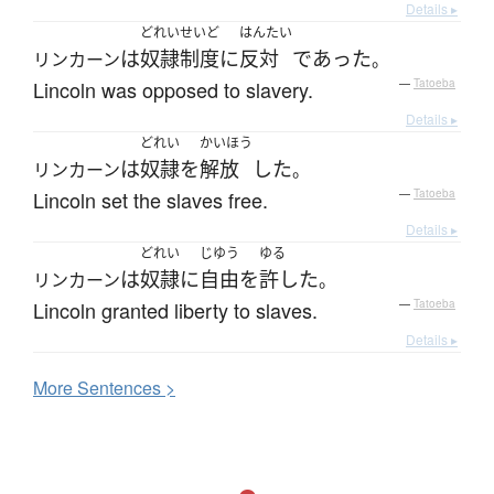
Details ▸
どれいせいど
はんたい
は
奴隷制度
に
反対
であった
リンカーン
。
Lincoln was opposed to slavery.
—
Tatoeba
Details ▸
どれい
かいほう
は
奴隷
を
解放
した
リンカーン
。
Lincoln set the slaves free.
—
Tatoeba
Details ▸
どれい
じゆう
ゆる
は
奴隷
に
自由
を
許した
リンカーン
。
Lincoln granted liberty to slaves.
—
Tatoeba
Details ▸
More
S
entences >