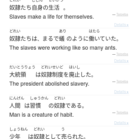
どれい
じしん
せいかつ
奴隷
たち
自身
の
生活
。
Slaves make a life for themselves.
—
Tatoeba
Details ▸
どれい
あり
はたら
奴隷
たち
は
まるで
蟻
のように
働いていた
、
。
The slaves were working like so many ants.
—
Tatoeba
Details ▸
だいとうりょう
どれいせいど
はいし
大統領
は
奴隷制度
を
廃止
した
。
The president abolished slavery.
—
Tatoeba
Details ▸
にんげん
しゅうかん
どれい
人間
は
習慣
の
奴隷
である
。
Man is a creature of habit.
—
Tatoeba
Details ▸
しょうねん
どれい
う
少年
は
奴隷
として
売られた
。