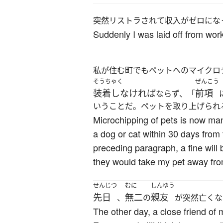
突然リストラされて収入がゼロにな
Suddenly I was laid off from wor
私が住む町でもペットへのマイクロ
そうちゃく
ぜんこう
装着しなければ
前項
ならず、「
いうことだ。ペットを取り上げられ
Microchipping of pets is now man
a dog or cat within 30 days from t
preceding paragraph, a fine will b
they would take my pet away fr
せんじつ
むに
しんゆう
先日
無二
親友
、
の
が突然亡くな
The other day, a close friend of m