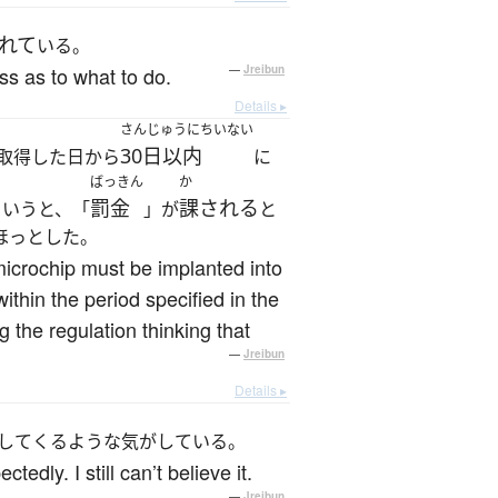
れて
いる。
ss as to what to do.
—
Jreibun
Details ▸
さんじゅうにちいない
30日以内
取得した日から
に
ばっきん
か
罰金
課される
というと、「
」が
と
ほっとした。
microchip must be implanted into
within the period specified in the
g the regulation thinking that
—
Jreibun
Details ▸
をしてくるような気がしている。
dly. I still can’t believe it.
—
Jreibun