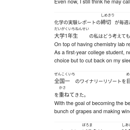
Even now, I still think he may c
しめきり
締切
化学の実験レポートの
が毎週
だいがくいちねんせい
大学1年生
の私はどう考えて
On top of having chemistry lab re
As a first-year college student, n
choice but to cut back on my sle
ぜんこくいち
め
全国一
のワイナリーリゾートを
かさ
重ねて
を
きた。
With the goal of becoming the be
bunch of grapes and making wine 
ぼろま
しあ