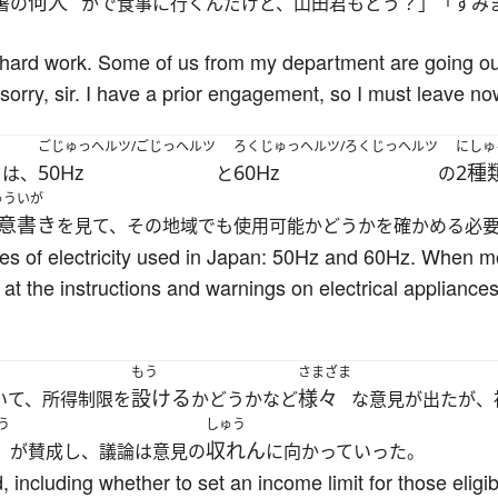
何人
署の
かで食事に行くんだけど、山田君もどう？」「すみ
hard work. Some of us from my department are going out 
 sorry, sir. I have a prior engagement, so I must leave no
う
ごじゅっヘルツ/ごじっヘルツ
ろくじゅっヘルツ/ろくじっヘルツ
にしゅ
50Hz
60Hz
2種
は、
と
の
ゅういが
意書き
を見て、その地域でも使用可能かどうかを確かめる必
ies of electricity used in Japan: 50Hz and 60Hz. When mo
k at the instructions and warnings on electrical appliances
もう
さまざま
設ける
様々
いて、所得制限を
かどうかなど
な意見が出たが、
う
しゅう
収れん
が賛成し、議論は意見の
に向かっていった。
including whether to set an income limit for those eligibl