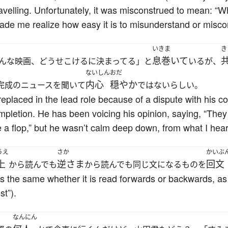
ravelling. Unfortunately, it was misconstrued to mean: “
ade me realize how easy it is to misunderstand or misco
いきま
き
息巻いて
んな映画、どうせこけるに決まってる」と
いるが、
ないしん
おだ
内心
穏やか
完成のニュースを聞いて
ではないらしい。
laced in the lead role because of a dispute with his co-
mpletion. He has been voicing his opinion, saying, “They a
be a flop,” but he wasn’t calm deep down, from what I hear
うえ
さか
かいぶ
上
逆さま
回文
から読んでも
から読んでも同じ文になるものを
at is the same whether it is read forwards or back
st”).
なんにん