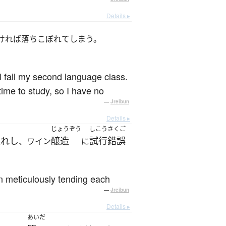
Details ▸
ければ落ちこぼれてしまう。
ll fail my second language class.
 time to study, so I have no
—
Jreibun
Details ▸
じょうぞう
しこうさくご
入れし
醸造
試行錯誤
、ワイン
に
en meticulously tending each
—
Jreibun
Details ▸
あいだ