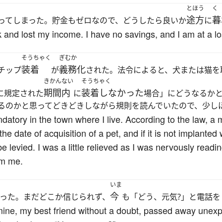
とほう
く
途方
暮
ってしまった。貯金もゼロなので、どうしたら良いか
に
k and lost my income. I have no savings, and I am at a lo
そうちゃく
ぎむか
装着
義務化
チップ
が
された。法令によると、犬または猫を
きかんない
そうちゃく
期間内
装着しなかった
に規定された
に
場合」にどうなるか
るのかと思ってどきどきしながら規則を読んでいたので、少し
datory in the town where I live. According to the law, a 
he date of acquisition of a pet, and if it is not implanted 
e levied. I was a little relieved as I was nervously readin
om me.
いま
今
った。まだどこか信じられず、
も「どう、元気?」と電話
ine, my best friend without a doubt, passed away unexpecte