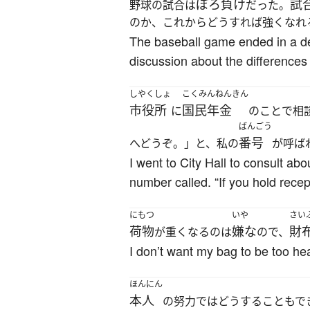
ぼろ負け
試
野球の試合は
だった。
のか、これからどうすれば強くなれ
The baseball game ended in a de
discussion about the differenc
しやくしょ
こくみんねんきん
市役所
国民年金
に
のことで相
ばんごう
番号
へどうぞ。」と、私の
が呼ば
I went to City Hall to consult ab
number called. “If you hold rec
にもつ
いや
さい
荷物
嫌な
財
が重くなるのは
ので、
I don’t want my bag to be too heav
ほんにん
本人
の努力ではどうすることもで