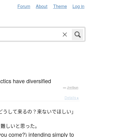
Forum
About
Theme
Log in
tics have diversified
—
Jreibun
Details ▸
どうして来るの？来ないでほしい」
く難しいと思った。
you come?) intending simply to