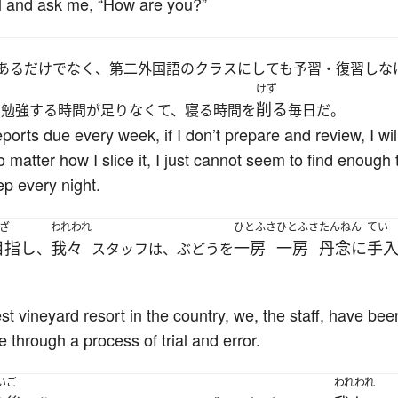
all and ask me, “How are you?”
あるだけでなく、第二外国語のクラスにしても予習・復習しな
けず
削る
も勉強する時間が足りなくて、寝る時間を
毎日だ。
ports due every week, if I don’t prepare and review, I wi
o matter how I slice it, I just cannot seem to find enough
ep every night.
ざ
われわれ
ひとふさ
ひとふさ
たんねん
てい
目指し
我々
一房
一房
丹念に
手
、
スタッフは、ぶどうを
st vineyard resort in the country, we, the staff, have be
through a process of trial and error.
いご
われわれ