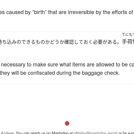
 caused by “birth” that are irreversible by the efforts of 
てにも
手荷
持ち込みのできるものかどうか確認しておく必要がある。
is necessary to make sure what items are allowed to be ca
 they will be confiscated during the baggage check.
 Andrew
. You can reach us on Mastodon at
@jisho@mastodon.social
or by e-m