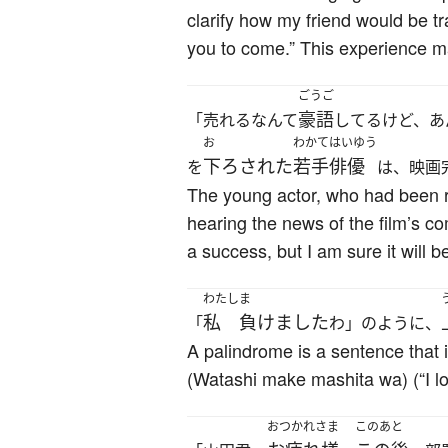
clarify how my friend would be t
you to come.” This experience m
ごうご
豪語
「売れるなんて
してるけど、あ
お
わかてはいゆう
下ろされた
若手俳優
を
は、映画
The young actor, who had been rep
hearing the news of the film’s co
a success, but I am sure it will 
わたし
ま
私
負けました
「
わ」のように、
A palindrome is a sentence th
(Watashi make mashita wa) (“I lo
おつかれさま
このあと