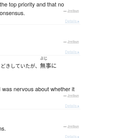
the top priority and that no
consensus.
—
Jreibun
Details ▸
—
Jreibun
Details ▸
ぶじ
無事に
きどきしていたが、
 I was nervous about whether it
—
Jreibun
Details ▸
ns.
—
Jreibun
Details ▸