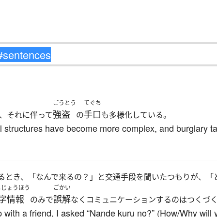
ごうとう
てぐち
強盗
手口
、それに伴って
の
も多様化している。
l structures have become more complex, and burglary tac
るとき、「なんで来るの？」と交通手段を聞いたつもりが、「
じじょうほう
ごかい
字情報
誤解
のみで
なくコミュニケーションするのはつくづ
 with a friend, I asked “Nande kuru no?” (How/Why will 