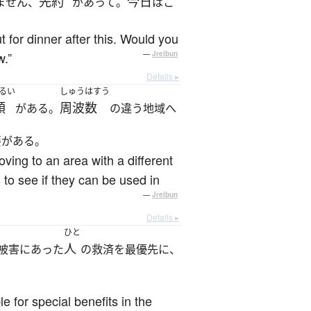
先約
今日
ません、
があって。
はこ
for dinner after this. Would you
w.”
—
Jreibun
Details ▸
るい
しゅうはすう
類
周波数
がある。
の違う地域へ
要がある。
ving to an area with a different
 to see if they can be used in
—
Jreibun
Details ▸
ひと
人
被害にあった
の救済を最優先に、
e for special benefits in the