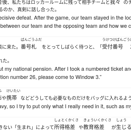
合後
我々
、私たちはロッカールームに残って相手チームと
の
るのか、真剣に話し合った。
cisive defeat. After the game, our team stayed in the l
es between our team and the opposing team and how we c
ばんごうふだ
うけつけばんごう
番号札
受付番号
談に来た。
をとってしばらく待つと、「
れた。
out my national pension. After I took a numbered ticket an
eption number 26, please come to Window 3.”
ふ
けいたい
布
携帯
や
などどうしても必要なものだけをバッグに入れるよ
y, so I try to put only what I really need in it, such as 
しょとくかくさ
きょういくかくさ
しょう
所得格差
教育格差
生じ
きない「生まれ」によって
や
が