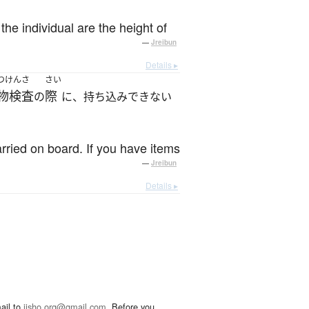
the individual are the height of
—
Jreibun
Details ▸
つけんさ
さい
物検査
際
の
に、持ち込みできない
rried on board. If you have items
—
Jreibun
Details ▸
ail to
jisho.org@gmail.com
. Before you