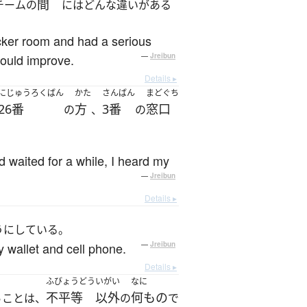
間
チームの
にはどんな違いがある
ocker room and had a serious
ould improve.
—
Jreibun
Details ▸
にじゅうろくばん
かた
さんばん
まどぐち
26番
方
3番
窓口
の
、
の
d waited for a while, I heard my
—
Jreibun
Details ▸
うにしている。
my wallet and cell phone.
—
Jreibun
Details ▸
ふびょうどう
いがい
なに
る
不平等
以外
何もの
ことは、
の
で