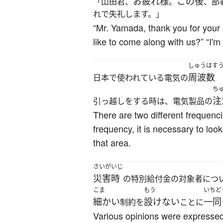
お疲れ様
この後
「山田君、
。
、部
れで失礼します。」
“Mr. Yamada, thank you for your 
like to come along with us?” “I'm
しゅうはす
周波数
日本で使われている電気の
ち
注
引っ越しをする時は、電気製品の
There are two different frequenc
frequency, it is necessary to loo
that area.
さいがいじ
災害時
の特別給付金の対象者につ
こま
もう
いちど
細かい
設けない
一同
制約を
ことに
Various opinions were expressed, 