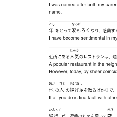
I was named after both my paren
name.
とし
なみだ
年
涙もろく
をとって
なり、感動す
I have become sentimental in my
にんき
人気
近所にある
のレストランは、週
A popular restaurant in the neigh
However, today, by sheer coincid
ほか
ひと
あげあし
他
人
揚げ足
の
の
を取るばかりで
If all you do is find fault with o
かんとく
きび
監督
厳し
が、選手のためを思って