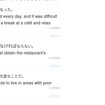
なった。
every day, and it was difficult
 a break at a café and relax
—
Jreibun
Details ▸
なければ
ならない。
st obtain the restaurant’s
—
Jreibun
Details ▸
大変なことだ。
le to live in areas with poor
—
Jreibun
Details ▸