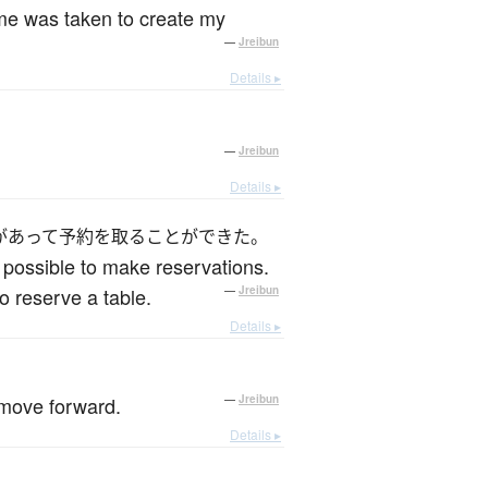
ame was taken to create my
—
Jreibun
Details ▸
—
Jreibun
Details ▸
があって予約を取ることができた。
t possible to make reservations.
o reserve a table.
—
Jreibun
Details ▸
t move forward.
—
Jreibun
Details ▸