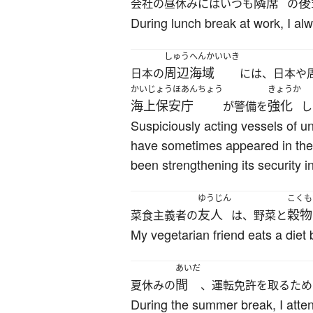
隣席
後
会社の昼休みにはいつも
の
During lunch break at work, I alw
しゅうへんかいいき
周辺海域
日本の
には、日本や
かいじょうほあんちょう
きょうか
海上保安庁
強化
が警備を
し
Suspiciously acting vessels of u
have sometimes appeared in the
been strengthening its security i
ゆうじん
こくも
友人
穀物
菜食主義者の
は、野菜と
My vegetarian friend eats a die
あいだ
間
夏休みの
、運転免許を取るため
During the summer break, I attend