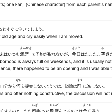
ts; one kanji (Chinese character) from each parent’s n
るとすぐに泣いてしまう。
 old age and cry easily when I am moved.
まんせき
きょう
あ
満席
今日
空き
末はいつも
で予約が取れないが、
はたまたま
borhood is always full on weekends, and it is usually no
ence, there happened to be an opening and I was able t
なに
まえ
何も
前
、自分から
提案しないようでは、議論は
に進まない。
thers and offer nothing constructive, the discussion will no
いば
たいど
まった
く
威張った
態度
全く
するのと、ただ
をとるのとは
違う。