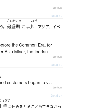
—
Jreibun
Details ▸
さいせいき
しょう
最盛期
小
う。
には
アジア、イベ
 Before the Common Era, for
r Asia Minor, the Iberian
—
Jreibun
Details ▸
。
 and customers began to visit
—
Jreibun
Details ▸
じょうず
上手に
休みをとることもできなかっ