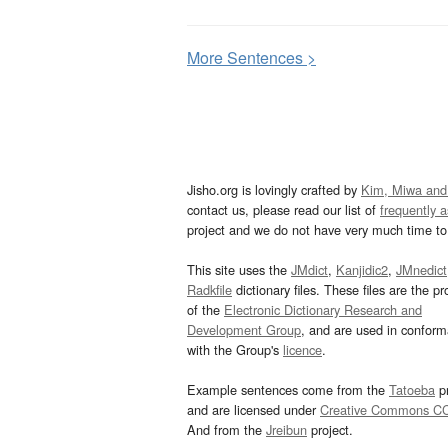
More
S
entences >
Jisho.org is lovingly crafted by
Kim, Miwa and
contact us, please read our list of
frequently 
project and we do not have very much time to 
This site uses the
JMdict
,
Kanjidic2
,
JMnedict
Radkfile
dictionary files. These files are the pr
of the
Electronic Dictionary Research and
Development Group
, and are used in confor
with the Group's
licence
.
Example sentences come from the
Tatoeba
pr
and are licensed under
Creative Commons C
And from the
Jreibun
project.