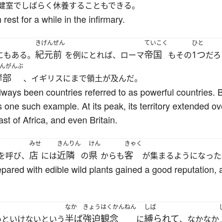
健室でしばらく休養することもできる。
 rest for a while in the infirmary.
きげんぜん
ていこく
ひと
紀元前
帝国
1つ
にもある。
を例にとれば、ローマ
もその
だろ
んがんぶ
岸部
、イギリスにまで領土が及んだ。
lways been countries referred to as powerful countries.
e such example. At its peak, its territory extended ove
t of Africa, and even Britain.
みせ
きんりん
けん
きゃく
店
近隣
県
客
を呼び、
には
の
からも
が集まるようになった
epared with edible wild plants gained a good reputation,
なか
きょうはくかんねん
しば
半ば
強迫観念
縛られて
いといけないという
に
、なかなか