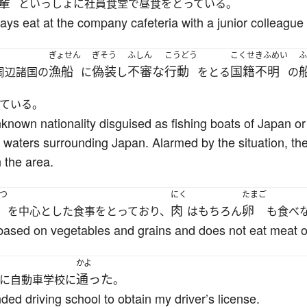
輩
といっしょに社員食堂で昼食をとっている。
ays eat at the company cafeteria with a junior colleague
ぎょせん
ぎそう
ふしん
こうどう
こくせきふめい
ふ
漁船
偽装
不審な
行動
国籍不明
周辺諸国の
に
し
をとる
の
ている。
nknown nationality disguised as fishing boats of Japan or
 waters surrounding Japan. Alarmed by the situation, t
n the area.
つ
にく
たまご
肉
卵
を中心とした食事をとっており、
はもちろん
も食べ
t based on vegetables and grains and does not eat meat 
かよ
通った
に自動車学校に
。
ed driving school to obtain my driver’s license.