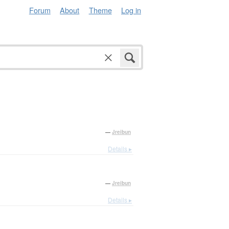
Forum
About
Theme
Log in
—
Jreibun
Details ▸
—
Jreibun
Details ▸