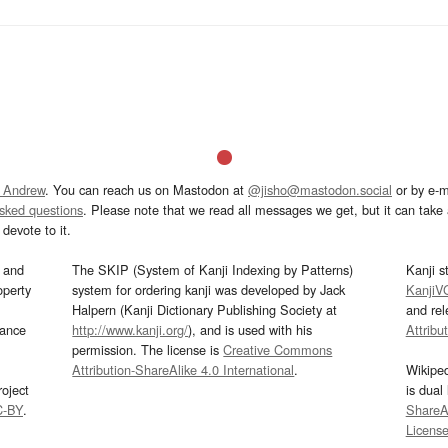
 Andrew
. You can reach us on Mastodon at
@jisho@mastodon.social
or by e-m
asked questions
. Please note that we read all messages we get, but it can take a
devote to it.
and
The SKIP (System of Kanji Indexing by Patterns)
Kanji s
operty
system for ordering kanji was developed by Jack
KanjiV
Halpern (Kanji Dictionary Publishing Society at
and re
mance
http://www.kanji.org/
), and is used with his
Attribu
permission. The license is
Creative Commons
Attribution-ShareAlike 4.0 International
.
Wikipe
oject
is dual
C-BY
.
ShareAl
Licens