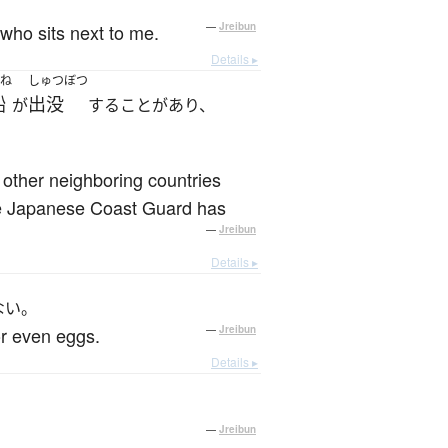
 who sits next to me.
—
Jreibun
Details ▸
ね
しゅつぼつ
船
出没
が
することがあり、
 other neighboring countries
he Japanese Coast Guard has
—
Jreibun
Details ▸
ない。
or even eggs.
—
Jreibun
Details ▸
—
Jreibun