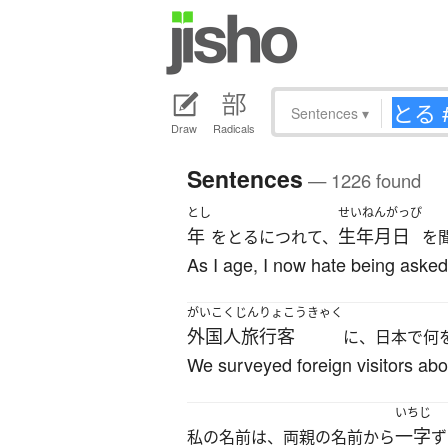
Sentences
▾
Draw
Radicals
Sentences
— 1226 found
とし
せいねんがっぴ
年
生年月日
をとるにつれて、
を
As I age, I now hate being asked 
がいこくじんりょこうきゃく
外国人旅行客
に、日本で何
We surveyed foreign visitors abou
いちじ
一字
私の名前は、両親の名前から
ず