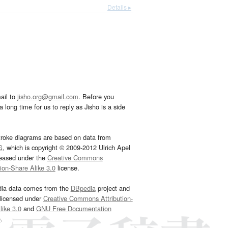
Details ▸
ail to
jisho.org@gmail.com
. Before you
 long time for us to reply as Jisho is a side
troke diagrams are based on data from
G
, which is copyright © 2009-2012 Ulrich Apel
leased under the
Creative Commons
tion-Share Alike 3.0
license.
dia data comes from the
DBpedia
project and
 licensed under
Creative Commons Attribution-
ike 3.0
and
GNU Free Documentation
e
.