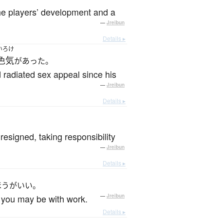
 the players’ development and a
—
Jreibun
Details ▸
いろけ
色気
があった。
 radiated sex appeal since his
—
Jreibun
Details ▸
resigned, taking responsibility
—
Jreibun
Details ▸
ほうがいい。
y you may be with work.
—
Jreibun
Details ▸