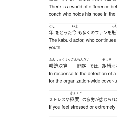
There is a world of difference be
coach who holds his nose in the a
とし
いま
み
年
今
魅
をとった
も多くのファンを
The kabuki actor, who continues 
youth.
ふんしょくけっさん
もんだい
そしき
粉飾決算
問題
組織
では、
ぐ
In response to the detection of a
for the organization-wide cover-u
きょくど
極度
ストレスや
の疲労が感じられ
If you feel stressed or extremel