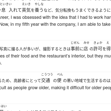
といき
い
えいき
やしな
一息
入れて
英気
養う
を
など、気分転換もうまくできるように
er, I was obsessed with the idea that I had to work hard 
Now, in my fifth year with the company, I am able to take
じぜん
みせ
きょか
え
事前
店
許可
得
写真に撮る人が多いが、撮影するときは
に
の
を
s of their food and the restaurant’s interior, but they mu
s.
こうつう
べん
交通
便
るため、高齢者にとって
の
の悪い地域で生活するのは
lt as people grow older, making it difficult for older peop
うはい