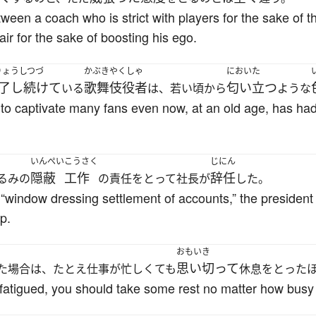
tween a coach who is strict with players for the sake of
ir for the sake of boosting his ego.
りょうしつづ
かぶきやくしゃ
においた
了し続けて
歌舞伎役者
匂い立つ
いる
は、若い頃から
ような
to captivate many fans even now, at an old age, has had
いんぺい
こうさく
じにん
隠蔽
工作
辞任
るみの
の責任をとって社長が
した。
 “window dressing settlement of accounts,” the president 
p.
おもいき
思い切って
た場合は、たとえ仕事が忙しくても
休息をとった
y fatigued, you should take some rest no matter how bus