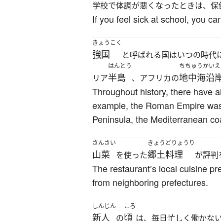
学校で体調が悪くなったときは、保
If you feel sick at school, you can
きょうこく
強国
と呼ばれる国はいつの時代
はんとう
ちちゅうかいえ
半島
地中海沿
リア
、アフリカの
Throughout history, there have a
example, the Roman Empire was on
Peninsula, the Mediterranean coas
さんさい
きょうどりょうり
山菜
郷土料理
を使った
が評判
The restaurant’s local cuisine pr
from neighboring prefectures.
しんじん
ころ
新人
頃
の
は、毎日忙しく働かな