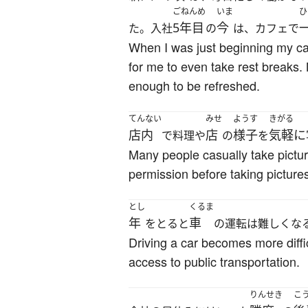
ごねんめ
いま
ひ
5年目
今
た。入社
の
は、カフェで
When I was just beginning my care
for me to even take rest breaks. 
enough to be refreshed.
てんない
みせ
ようす
きがる
店内
店
様子
気軽に
で料理や
の
を
Many people casually take picture
permission before taking picture
とし
くるま
年
車
をとると
の運転は難しくな
Driving a car becomes more difficu
access to public transportation.
りんせき
こ