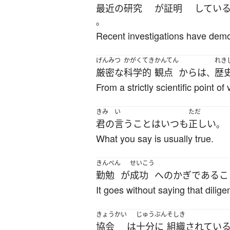
最近の
研究
が
証明
してい
。
Recent investigations have demon
げんみつ
かがくてき
かんてん
れき
厳密な
科学的
観点
から
は
歴
、
From a strictly scientific point o
きみ
い
ただ
君の
言う
こと
は
いつも
正しい
。
What you say is usually true.
きんべん
せいこう
勤勉
が
成功
へ
の
かぎ
である
こ
It goes without saying that dilige
きょうかい
じゅうぶん
そしき
協会
は
十分に
組織
されてい