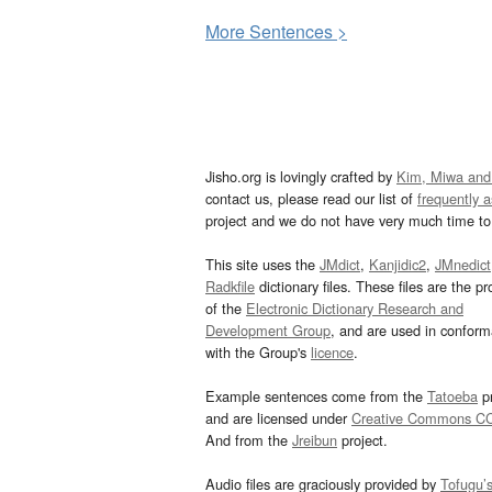
More
S
entences >
Jisho.org is lovingly crafted by
Kim, Miwa and
contact us, please read our list of
frequently 
project and we do not have very much time to 
This site uses the
JMdict
,
Kanjidic2
,
JMnedict
Radkfile
dictionary files. These files are the pr
of the
Electronic Dictionary Research and
Development Group
, and are used in confor
with the Group's
licence
.
Example sentences come from the
Tatoeba
pr
and are licensed under
Creative Commons C
And from the
Jreibun
project.
Audio files are graciously provided by
Tofugu’