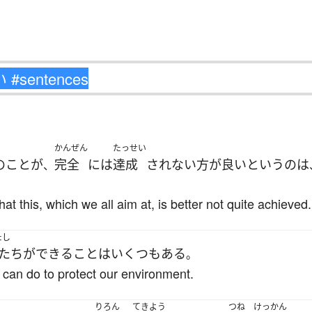
かんぜん
たっせい
の
こと
が
完全
には
達成
されない
方が良い
というのは
、
s that this, which we all aim at, is better not quite achieved.
たし
たち
が
できる
こと
は
いくつ
も
ある
。
 can do to protect our environment.
りろん
てきよう
つね
けっかん