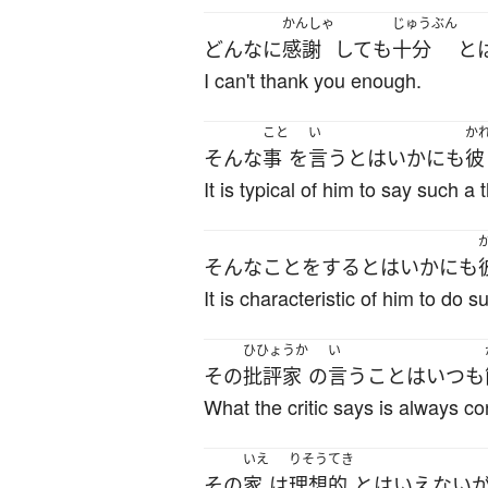
かんしゃ
じゅうぶん
どんなに
感謝
して
も
十分
と
I can't thank you enough.
こと
い
か
そんな
事
を
言う
とは
いかにも
彼
It is typical of him to say such a 
そんな
こと
を
する
とは
いかにも
It is characteristic of him to do s
ひひょうか
い
その
批評家
の
言う
こと
は
いつも
What the critic says is always co
いえ
りそうてき
その
家
は
理想的
と
は
いえない