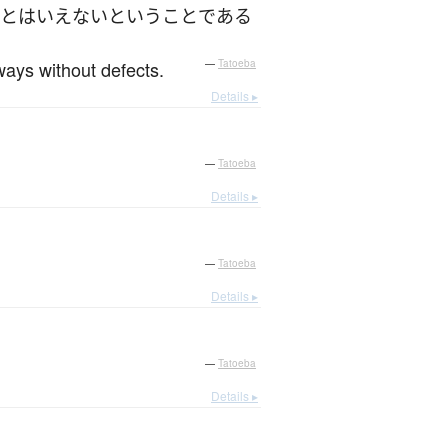
と
は
いえない
と
いう
こと
である
ways without defects.
—
Tatoeba
Details ▸
—
Tatoeba
Details ▸
—
Tatoeba
Details ▸
—
Tatoeba
Details ▸