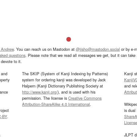
 Andrew
. You can reach us on Mastodon at
@jisho@mastodon.social
or by e-m
asked questions
. Please note that we read all messages we get, but it can take a
devote to it.
and
The SKIP (System of Kanji Indexing by Patterns)
Kanji s
operty
system for ordering kanji was developed by Jack
KanjiV
Halpern (Kanji Dictionary Publishing Society at
and re
mance
http://www.kanji.org/
), and is used with his
Attribu
permission. The license is
Creative Commons
Attribution-ShareAlike 4.0 International
.
Wikipe
oject
is dual
C-BY
.
ShareAl
Licens
s
JLPT d