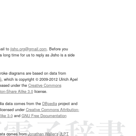
ail to
jisho.org@gmail.com
. Before you
 long time for us to reply as Jisho is a side
troke diagrams are based on data from
G
, which is copyright © 2009-2012 Ulrich Apel
leased under the
Creative Commons
tion-Share Alike 3.0
license.
dia data comes from the
DBpedia
project and
 licensed under
Creative Commons Attribution-
ike 3.0
and
GNU Free Documentation
e
.
ata comes from
Jonathan Waller‘s
JLPT