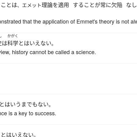
る
こと
は
理論
を
適用
する
こと
が
常に
欠陥
なし
、エメット
strated that the application of Emmet's theory is not al
し
かがく
史
は
科学
と
は
いえない
。
f view, history cannot be called a science.
と
は
いうまでもない
。
nce is a key to success.
る
と
は
いえない
。