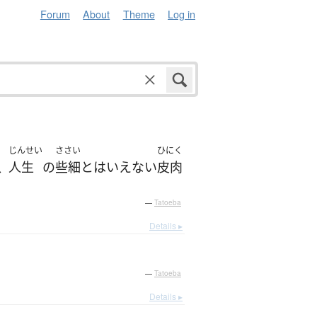
Forum
About
Theme
Log in
じんせい
ささい
ひにく
人生
の
些細
と
は
いえない
皮肉
、
—
Tatoeba
Details ▸
—
Tatoeba
Details ▸