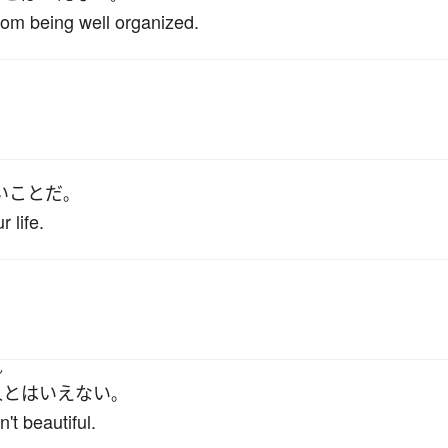
 from being well organized.
。
い
こと
だ
。
r life.
。
ん
人
と
は
いえない
。
't beautiful.