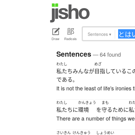
Sentences
▾
Draw
Radicals
Sentences
— 64 found
わたし
めざ
私たち
みんな
が
目指している
こ
である
。
It is not the least of life's ironie
わたし
かんきょう
まも
わ
私たち
に
環境
を
守る
ために
私
There are a number of things we
さいきん
けんきゅう
しょうめい