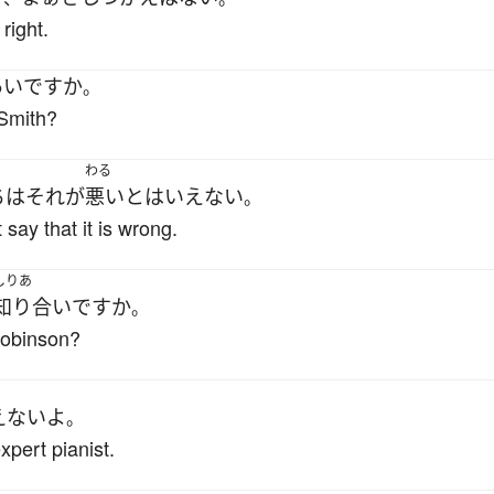
 right.
あい
ですか
。
Smith?
わる
ち
は
それ
が
悪い
と
は
いえない
。
say that it is wrong.
しりあ
知り合い
ですか
。
Robinson?
えない
よ
。
xpert pianist.