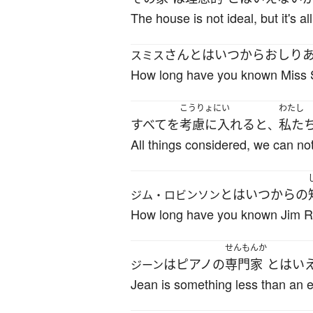
The house is not ideal, but it's all
さん
とは
いつから
お
しり
スミス
How long have you known Miss 
こうりょにい
わたし
すべて
を
考慮に入れる
と
私た
、
All things considered, we can not 
と
は
いつから
の
ジム・ロビンソン
How long have you known Jim 
せんもんか
は
ピアノ
の
専門家
と
は
い
ジーン
Jean is something less than an e