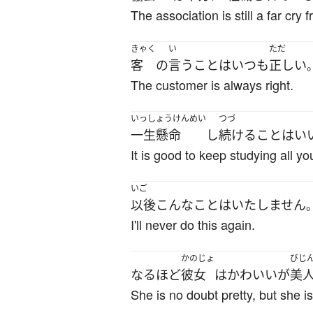
The association is still a far cry
きゃく
い
ただ
客
の
言う
こと
は
いつも
正しい
The customer is always right.
いっしょうけんめい
つづ
一生懸命
し
続ける
こと
は
い
It is good to keep studying all you
いご
以後
こんな
こと
は
いたしません
I'll never do this again.
かのじょ
びじ
なるほど
彼女
は
かわいい
が
美
She is no doubt pretty, but she isn