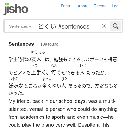
Forum
About
Theme
Log in
Sentences
▾
Sentences
— 106 found
ゆうじん
友人
学生時代の
は、勉強もできるしスポーツも得意
うま
なん
ひと
上手く
何でも
人
でピアノも
、
できる
だったが、
いやみ
まった
ひと
嫌味な
全く
人
ところが
ない
だったので、友だちも多
かった。
My friend, back in our school days, was a multi-
talented, versatile person who could do anything
from academics to sports and even music—he
could play the piano very well. Despite all his