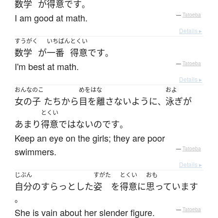
数学
が
得意
です
。
I am good at math.
—
Tatoeba
Details ▸
すうがく
いちばん
とくい
数学
が
一番
得意
です
。
I'm best at math.
—
Tatoeba
Details ▸
おんなのこ
めをはな
およ
女の子
たち
から
目を離さない
ように
泳ぎ
が
、
とくい
あまり
得意
ではない
のです
。
Keep an eye on the girls; they are poor
swimmers.
—
Tatoeba
Details ▸
じぶん
すがた
とくい
おも
自分
の
すらっと
した
姿
を
得意に
思っています
。
She is vain about her slender figure.
—
Tatoeba