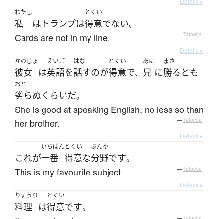
Details ▸
わたし
とくい
私
は
トランプ
は
得意
でない
。
Cards are not in my line.
—
Tatoeba
Details ▸
かのじょ
えいご
はな
とくい
あに
まさ
彼女
は
英語
を
話す
の
が
得意
で
兄
に
勝る
と
も
、
おと
劣らぬ
くらい
だ
。
She is good at speaking English, no less so than
her brother.
—
Tatoeba
Details ▸
いちばん
とくい
ぶんや
これ
が
一番
得意な
分野
です
。
This is my favourite subject.
—
Tatoeba
Details ▸
りょうり
とくい
料理
は
得意
です
。
—
Tatoeba