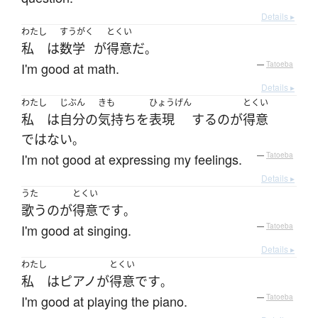
Details ▸
わたし
すうがく
とくい
私
は
数学
が
得意
だ
。
I'm good at math.
—
Tatoeba
Details ▸
わたし
じぶん
きも
ひょうげん
とくい
私
は
自分
の
気持ち
を
表現
する
の
が
得意
ではない
。
I'm not good at expressing my feelings.
—
Tatoeba
Details ▸
うた
とくい
歌う
の
が
得意
です
。
I'm good at singing.
—
Tatoeba
Details ▸
わたし
とくい
私
は
ピアノ
が
得意
です
。
I'm good at playing the piano.
—
Tatoeba