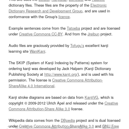
dictionary files. These files are the property of the
Electronic
Dictionary Research and Development Group
, and are used in
conformance with the Group's
licence
.
Example sentences come from the
Tatoeba
project and are licensed
under
Creative Commons CC-BY
. And from the
Jreibun
project.
Audio files are graciously provided by
Tofugu’s
excellent kanji
learning site
WaniKani
.
The SKIP (System of Kanji Indexing by Patterns) system for
ordering kanji was developed by Jack Halpern (Kanji Dictionary
Publishing Society at
http://www.kanji.org/
), and is used with his
permission. The license is
Creative Commons Attribution-
ShareAlike 4.0 International
.
Kanji stroke diagrams are based on data from
KanjiVG
, which is
copyright © 2009-2012 Ulrich Apel and released under the
Creative
Commons Attribution-Share Alike 3.0
license.
Wikipedia data comes from the
DBpedia
project and is dual licensed
under
Creative Commons Attribution-ShareAlike 3.0
and
GNU Free