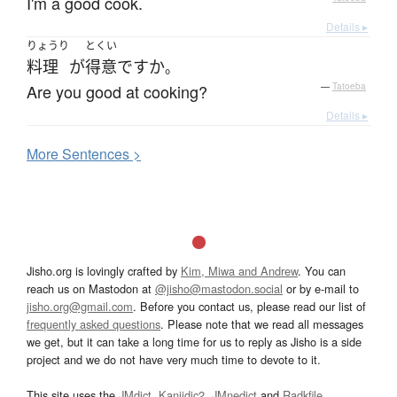
I'm a good cook.
Details ▸
りょうり
とくい
料理
が
得意
ですか
。
Are you good at cooking?
—
Tatoeba
Details ▸
More
S
entences >
Jisho.org is lovingly crafted by
Kim, Miwa and Andrew
. You can
reach us on Mastodon at
@jisho@mastodon.social
or by e-mail to
jisho.org@gmail.com
. Before you contact us, please read our list of
frequently asked questions
. Please note that we read all messages
we get, but it can take a long time for us to reply as Jisho is a side
project and we do not have very much time to devote to it.
This site uses the
JMdict
,
Kanjidic2
,
JMnedict
and
Radkfile