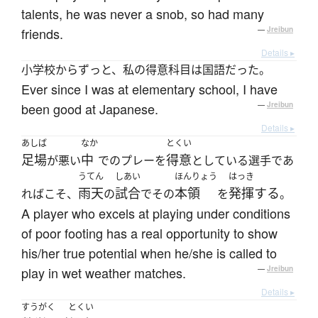
talents, he was never a snob, so had many
friends.
—
Jreibun
Details ▸
小学校からずっと、私の得意科目は国語だった。
Ever since I was at elementary school, I have
been good at Japanese.
—
Jreibun
Details ▸
あしば
なか
とくい
足場
中
得意
が悪い
でのプレーを
としている選手であ
うてん
しあい
ほんりょう
はっき
雨天
試合
本領
発揮する
ればこそ、
の
でその
を
。
A player who excels at playing under conditions
of poor footing has a real opportunity to show
his/her true potential when he/she is called to
play in wet weather matches.
—
Jreibun
Details ▸
すうがく
とくい