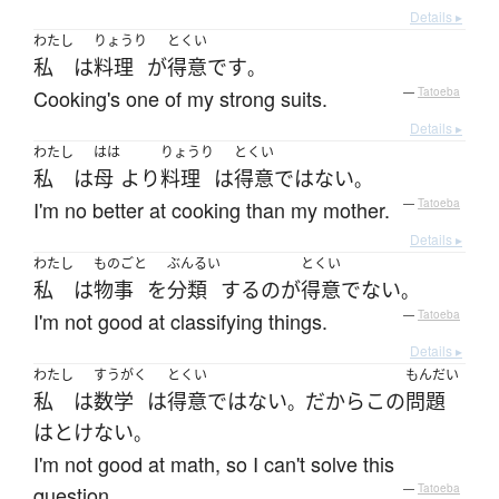
Details ▸
わたし
りょうり
とくい
私
は
料理
が
得意
です
。
Cooking's one of my strong suits.
—
Tatoeba
Details ▸
わたし
はは
りょうり
とくい
私
は
母
より
料理
は
得意
ではない
。
I'm no better at cooking than my mother.
—
Tatoeba
Details ▸
わたし
ものごと
ぶんるい
とくい
私
は
物事
を
分類
する
の
が
得意
でない
。
I'm not good at classifying things.
—
Tatoeba
Details ▸
わたし
すうがく
とくい
もんだい
私
は
数学
は
得意
ではない
だから
この
問題
。
は
とけない
。
I'm not good at math, so I can't solve this
question.
—
Tatoeba