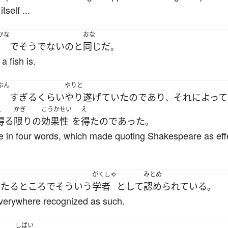
self ...
かな
おな
魚
で
そうでない
の
と
同じ
だ
。
a fish is.
ぶん
やりと
すぎる
くらい
やり遂げていた
の
であり
それ
によって
、
え
かぎ
こうか
せい
え
得る
限り
の
効果
性
を
得た
の
であった
。
e in four words, which made quoting Shakespeare as eff
がくしゃ
みとめ
いたるところ
で
そういう
学者
として
認められている
。
 everywhere recognized as such.
しばい