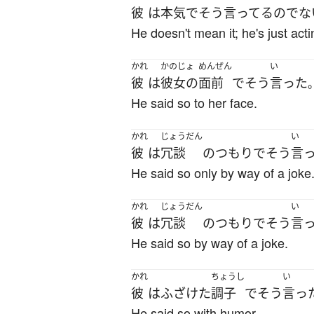
彼
は
本気
で
そう
言ってる
の
でな
He doesn't mean it; he's just acti
かれ
かのじょ
めんぜん
い
彼
は
彼女の
面前
で
そう
言った
He said so to her face.
かれ
じょうだん
い
彼
は
冗談
の
つもり
で
そう
言
He said so only by way of a joke
かれ
じょうだん
い
彼
は
冗談
の
つもり
で
そう
言
He said so by way of a joke.
かれ
ちょうし
い
彼
は
ふざけた
調子
で
そう
言っ
He said so with humor.