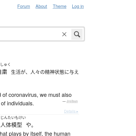
Forum
About
Theme
Log in
しゅく
自粛
生活が、人々の精神状態に与え
ad of coronavirus, we must also
of individuals.
—
Jreibun
Details ▸
じんたいもけい
す
人体模型
や
。
hat plays by itself, the human