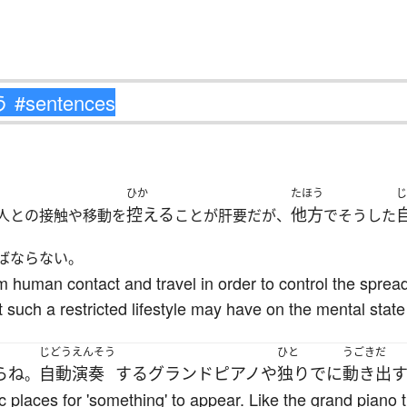
ひか
たほう
じ
控える
他方
人との接触や移動を
ことが肝要だが、
でそうした
ばならない。
from human contact and travel in order to control the spre
 such a restricted lifestyle may have on the mental state 
じどう
えんそう
ひと
うごきだ
ら
ね
自動
演奏
する
グランドピアノ
や
独りでに
動き出
。
c places for 'something' to appear. Like the grand piano t