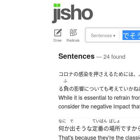
Sentences
▾
Draw
Radicals
Sentences
— 24 found
コロナの感染を押さえるためには、
ふ
負
る
の影響についても考えていかね
While it is essential to refrain 
consider the negative impact that
なに
で
ていばん
ばしょ
何か
出
そうな
定番の
場所
ですか
That's because they're the classi