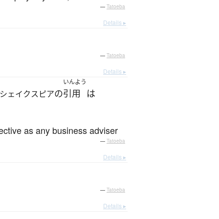
—
Tatoeba
Details ▸
—
Tatoeba
Details ▸
いんよう
の
引用
は
シェイクスピア
ective as any business adviser
—
Tatoeba
Details ▸
—
Tatoeba
Details ▸