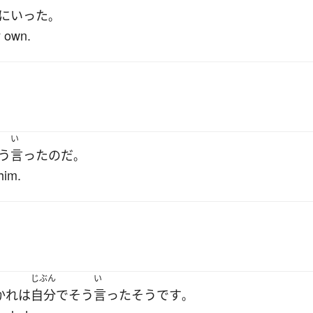
に
いった
。
y own.
い
う
言った
のだ
。
him.
じぶん
い
かれ
は
自分で
そう
言った
そうです
。