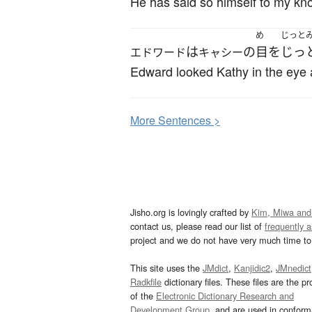
He has said so himself to my kn
め
じっと
は
の
目
を
じっ
エドワード
キャシー
Edward looked Kathy in the eye a
More
S
entences >
Jisho.org is lovingly crafted by
Kim, Miwa and
contact us, please read our list of
frequently 
project and we do not have very much time to 
This site uses the
JMdict
,
Kanjidic2
,
JMnedict
Radkfile
dictionary files. These files are the pr
of the
Electronic Dictionary Research and
Development Group
, and are used in confor