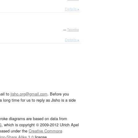
Details ▸
—
Tatoeba
Details ▸
ail to
jisho.org@gmail.com
. Before you
 long time for us to reply as Jisho is a side
troke diagrams are based on data from
G
, which is copyright © 2009-2012 Ulrich Apel
leased under the
Creative Commons
tion-Share Alike 3.0
license.