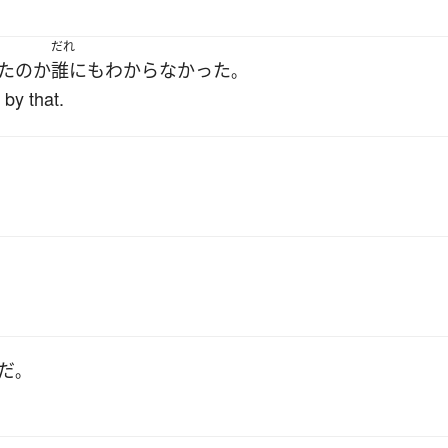
だれ
た
の
か
誰にも
わからなかった
。
by that.
だ
。