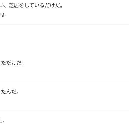
い
芝居
を
している
だけ
だ
、
。
ng.
。
った
だけ
だ
。
.
った
んだ
。
た
。