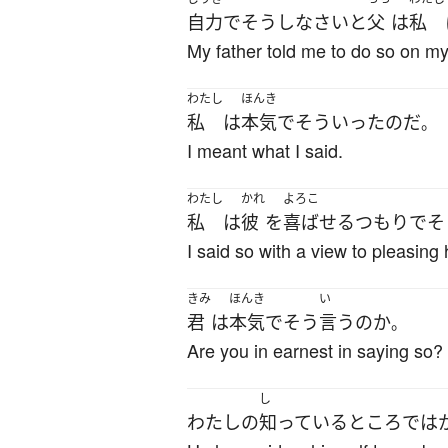
自力
で
そうし
なさい
と
父
は
私
My father told me to do so on m
わたし
ほんき
私
は
本気
で
そういった
のだ
。
I meant what I said.
わたし
かれ
よろこ
私
は
彼
を
喜ばせる
つもり
で
そ
I said so with a view to pleasing 
きみ
ほんき
い
君
は
本気
で
そう
言う
の
か
。
Are you in earnest in saying so?
し
わたしの
知っている
ところでは