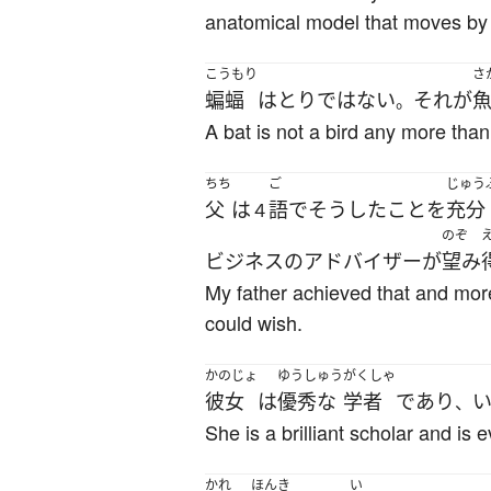
anatomical model that moves by it
こうもり
さ
蝙蝠
は
とり
ではない
それ
が
。
A bat is not a bird any more than 
ちち
ご
じゅう
父
は
語
で
そうした
こと
を
充分
４
のぞ
ビジネス
の
アドバイザー
が
望み
My father achieved that and mor
could wish.
かのじょ
ゆうしゅう
がくしゃ
彼女
は
優秀な
学者
であり
、
She is a brilliant scholar and is
かれ
ほんき
い