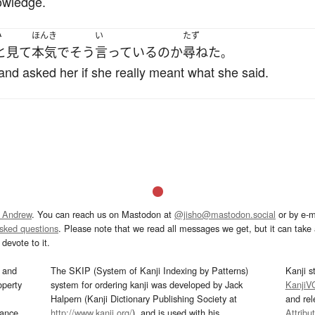
owledge.
み
ほんき
い
たず
と見て
本気
で
そう
言っている
の
か
尋ねた
。
nd asked her if she really meant what she said.
 Andrew
. You can reach us on Mastodon at
@jisho@mastodon.social
or by e-m
asked questions
. Please note that we read all messages we get, but it can take a
devote to it.
and
The SKIP (System of Kanji Indexing by Patterns)
Kanji s
operty
system for ordering kanji was developed by Jack
KanjiV
Halpern (Kanji Dictionary Publishing Society at
and re
mance
http://www.kanji.org/
), and is used with his
Attribu