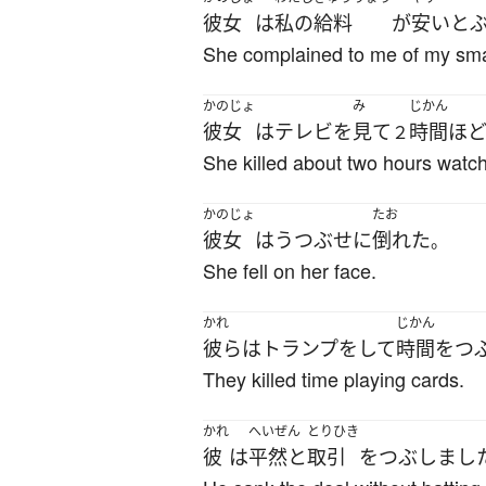
彼女
は
私の
給料
が
安い
と
She complained to me of my smal
かのじょ
み
じかん
彼女
は
テレビ
を
見て
時間
ほ
２
She killed about two hours watch
かのじょ
たお
彼女
は
うつぶせ
に
倒れた
。
She fell on her face.
かれ
じかん
彼ら
は
トランプ
を
して
時間をつ
They killed time playing cards.
かれ
へいぜん
とりひき
彼
は
平然と
取引
を
つぶしまし