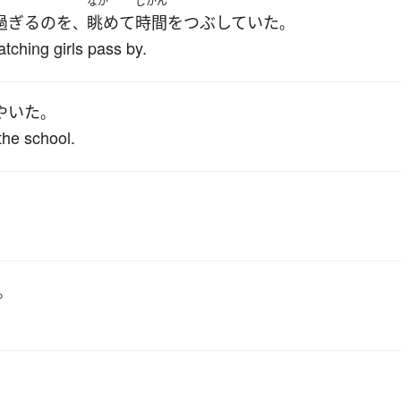
す
なが
じかん
過ぎる
の
を
眺めて
時間をつぶしていた
、
。
atching girls pass by.
やいた
。
the school.
。