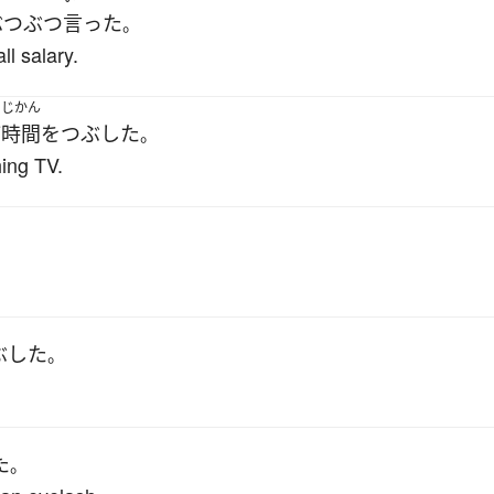
ぶつぶつ
言った
。
l salary.
じかん
ど
時間をつぶした
。
ing TV.
ぶした
。
た
。