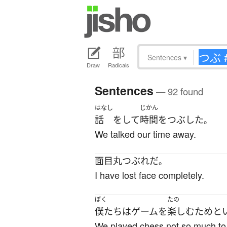
Sentences
▾
Draw
Radicals
Sentences
— 92 found
はなし
じかん
話
を
して
時間をつぶした
。
We talked our time away.
面目丸つぶれ
だ
。
I have lost face completely.
ぼく
たの
僕たち
は
ゲーム
を
楽しむ
ため
と
We played chess not so much to e