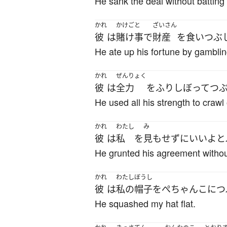
He sank the deal without batting
かれ
かけごと
ざいさん
彼
は
賭け事
で
財産
を
食いつぶ
He ate up his fortune by gamblin
かれ
ぜんりょく
彼
は
全力
を
ふりしぼって
つ
He used all his strength to crawl
かれ
わたし
み
彼
は
私
を
見
も
せず
に
いい
よ
と
He grunted his agreement withou
かれ
わたし
ぼうし
彼
は
私の
帽子
を
ぺちゃんこ
に
つ
He squashed my hat flat.