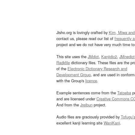
Jisho.org is lovingly crafted by
Kim, Miwa and
contact us, please read our list of
frequently 
project and we do not have very much time to 
This site uses the
JMdict
,
Kanjidic2
,
JMnedict
Radkfile
dictionary files. These files are the pr
of the
Electronic Dictionary Research and
Development Group
, and are used in confor
with the Group's
licence
.
Example sentences come from the
Tatoeba
pr
and are licensed under
Creative Commons C
And from the
Jreibun
project.
Audio files are graciously provided by
Tofugu’
excellent kanji learning site
WaniKani
.