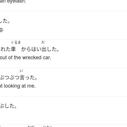
 an eyelash.
した
。
g.
くるま
だ
ぶれた
車
から
はい
出した
。
 out of the wrecked car.
い
ぶつぶつ
言った
。
t looking at me.
ぶした
。