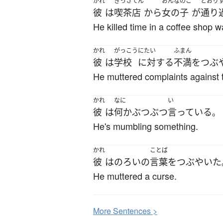
かれ
きっさてん
おんなのこ
とおり
彼
は
喫茶店
から
女の子
が
通り
He killed time in a coffee shop w
かれ
がっこう
にたい
ふまん
彼
は
学校
に対する
不満
を
つぶ
He muttered complaints against 
かれ
なに
い
彼
は
何か
ぶつぶつ
言っている
。
He's mumbling something.
かれ
ことば
彼
は
のろい
の
言葉
を
つぶやいた
He muttered a curse.
More
S
entences >