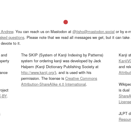
 Andrew
. You can reach us on Mastodon at
@jisho@mastodon.social
or by e-m
asked questions
. Please note that we read all messages we get, but it can take a
devote to it.
and
The SKIP (System of Kanji Indexing by Patterns)
Kanji s
operty
system for ordering kanji was developed by Jack
KanjiV
Halpern (Kanji Dictionary Publishing Society at
and re
mance
http://www.kanji.org/
), and is used with his
Attribu
permission. The license is
Creative Commons
Attribution-ShareAlike 4.0 International
.
Wikipe
oject
is dual
C-BY
.
ShareAl
Licens
s
JLPT d
Resour