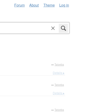
Forum
About
Theme
Log in
—
Tatoeba
Details ▸
—
Tatoeba
Details ▸
—
Tatoeba