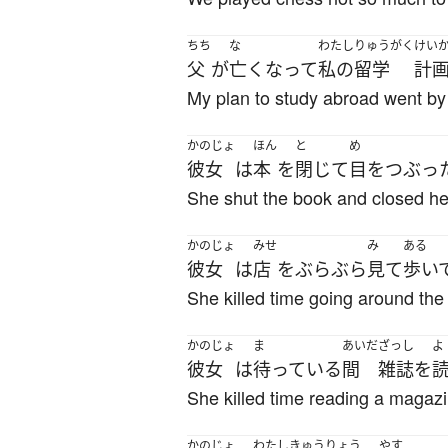
ちち
な
わたし
りゅうがく
けい
父
が
亡くなって
私の
留学
計
My plan to study abroad went by
かのじょ
ほん
と
め
彼女
は
本
を
閉じて
目をつぶっ
She shut the book and closed he
かのじょ
みせ
み
ある
彼女
は
店
を
ぶらぶら
見て
歩い
She killed time going around the
かのじょ
ま
あいだ
ざっし
よ
彼女
は
待っている
間
雑誌
を
She killed time reading a magazi
かのじょ
わたし
きゅうりょう
やす