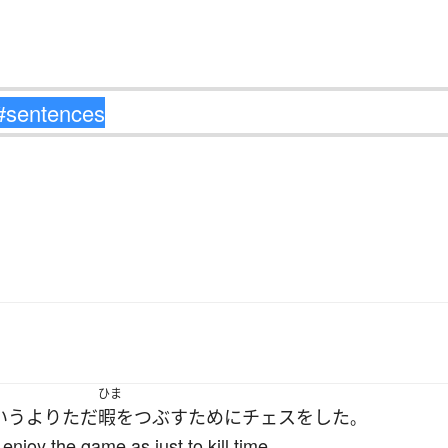
ひま
いうより
ただ
暇をつぶす
ために
チェス
を
した
。
njoy the game as just to kill time.