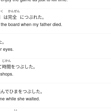
かく
かんぜん
画
は
完全
に
つぶれた
。
 the board when my father died.
た
。
r eyes.
じかん
て
時間をつぶした
。
 shops.
読んで
ひまをつぶした
。
ne while she waited.
い