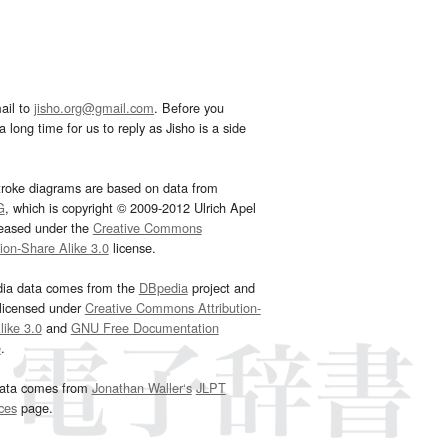
ail to
jisho.org@gmail.com
. Before you
 long time for us to reply as Jisho is a side
troke diagrams are based on data from
G
, which is copyright © 2009-2012 Ulrich Apel
leased under the
Creative Commons
tion-Share Alike 3.0
license.
dia data comes from the
DBpedia
project and
 licensed under
Creative Commons Attribution-
ike 3.0
and
GNU Free Documentation
e
.
ata comes from
Jonathan Waller‘s
JLPT
ces
page.