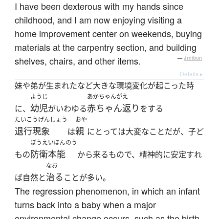
I have been dexterous with my hands since
childhood, and I am now enjoying visiting a
home improvement center on weekends, buying
materials at the carpentry section, and building
shelves, chairs, and other items.
—
Jreibun
Details ▸
妹や弟が生まれたなど大きな環境変化が起こった時
ようじ
あかちゃんがえ
幼児
赤ちゃん返り
に、
がいわゆる
をする
たいこうげんしょう
おや
退行現象
親
は
にとっては大変なことだが、子ど
ぼうえいほんのう
防衛本能
もの
から来るもので、精神的に安定すれ
なお
治る
ば自然と
ことが多い。
The regression phenomenon, in which an infant
turns back into a baby when a major
environmental change occurs, such as the birth