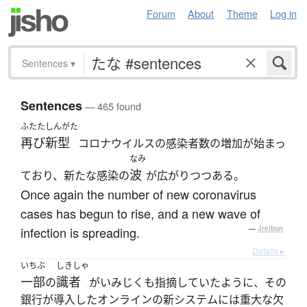
Forum
About
Theme
Log in
Sentences
▾
Sentences
— 465 found
ふたた
しんがた
再び
新型
コロナウイルスの感染者数の増加が始まっ
なみ
波
ており、新たな感染の
が広がりつつある。
Once again the number of new coronavirus
cases has begun to rise, and a new wave of
infection is spreading.
—
Jreibun
Details ▸
いちぶ
しきしゃ
一部
識者
の
がいみじくも指摘していたように、その
銀行が導入したオンラインの新システムには重大な欠