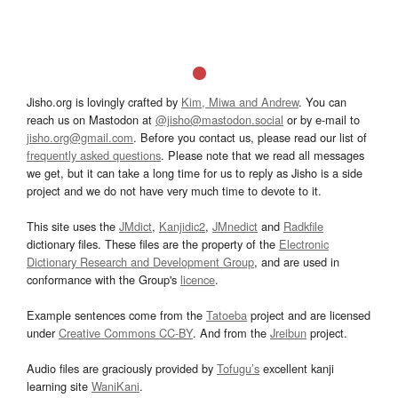
Jisho.org is lovingly crafted by
Kim, Miwa and Andrew
. You can
reach us on Mastodon at
@jisho@mastodon.social
or by e-mail to
jisho.org@gmail.com
. Before you contact us, please read our list of
frequently asked questions
. Please note that we read all messages
we get, but it can take a long time for us to reply as Jisho is a side
project and we do not have very much time to devote to it.
This site uses the
JMdict
,
Kanjidic2
,
JMnedict
and
Radkfile
dictionary files. These files are the property of the
Electronic
Dictionary Research and Development Group
, and are used in
conformance with the Group's
licence
.
Example sentences come from the
Tatoeba
project and are licensed
under
Creative Commons CC-BY
. And from the
Jreibun
project.
Audio files are graciously provided by
Tofugu’s
excellent kanji
learning site
WaniKani
.