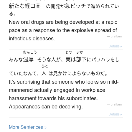
新たな
経口薬
急ピッチ
の開発が
で進められてい
る。
New oral drugs are being developed at a rapid
pace as a response to the explosive spread of
infectious diseases.
—
Jreibun
Details ▸
おんこう
じつ
ぶか
温厚
実は
部下
あんな
そうな人が、
にパワハラをし
ひと
人
ていたなんて、
は見かけによらないものだ。
It’s surprising that someone who looks so mild-
mannered actually engaged in workplace
harassment towards his subordinates.
Appearances can be deceiving.
—
Jreibun
Details ▸
More
S
entences >