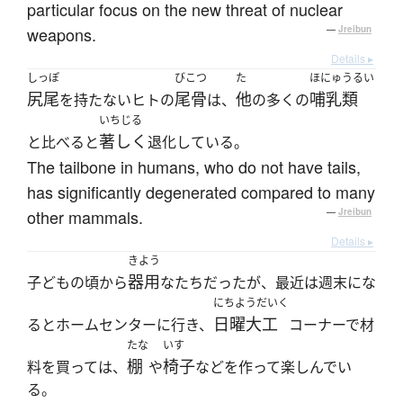
particular focus on the new threat of nuclear
weapons.
—
Jreibun
Details ▸
しっぽ
びこつ
た
ほにゅうるい
尻尾
尾骨
他
哺乳類
を持たないヒトの
は、
の多くの
いちじる
著しく
と比べると
退化している。
The tailbone in humans, who do not have tails,
has significantly degenerated compared to many
other mammals.
—
Jreibun
Details ▸
きよう
器用
子どもの頃から
なたちだったが、最近は週末にな
にちようだいく
日曜大工
るとホームセンターに行き、
コーナーで材
たな
いす
棚
椅子
料を買っては、
や
などを作って楽しんでい
る。