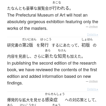
おこな
行われる
たなんとも豪華な展覧会が
。
The Prefectural Museum of Art will host an
absolutely gorgeous exhibition featuring only the
works of the masters.
—
Jreibun
Details ▸
だいにはん
はっこう
しょはん
第2版
発行
初版
研究書の
を
するにあたって、
の
あら
ちけん
新たな
知見
内容を見直し、さらに
も加えた。
In publishing the second edition of the research
book, we have reviewed the contents of the first
edition and added information based on new
findings.
—
Jreibun
Details ▸
かんせんしょう
感染症
爆発的な拡大を見せる
への対応策として、
あら
けいこうやく
きゅう