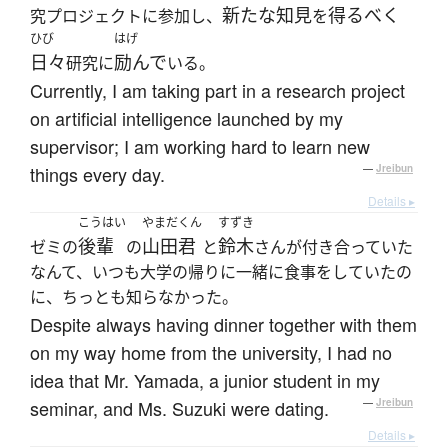
新たな
知見
得るべく
究プロジェクトに参加し、
を
ひび
はげ
日々
励んで
研究に
いる。
Currently, I am taking part in a research project
on artificial intelligence launched by my
supervisor; I am working hard to learn new
things every day.
—
Jreibun
Details ▸
こうはい
やまだくん
すずき
後輩
山田君
鈴木
ゼミの
の
と
さんが付き合っていた
なんて、いつも大学の帰りに一緒に食事をしていたの
に、ちっとも知らなかった。
Despite always having dinner together with them
on my way home from the university, I had no
idea that Mr. Yamada, a junior student in my
seminar, and Ms. Suzuki were dating.
—
Jreibun
Details ▸