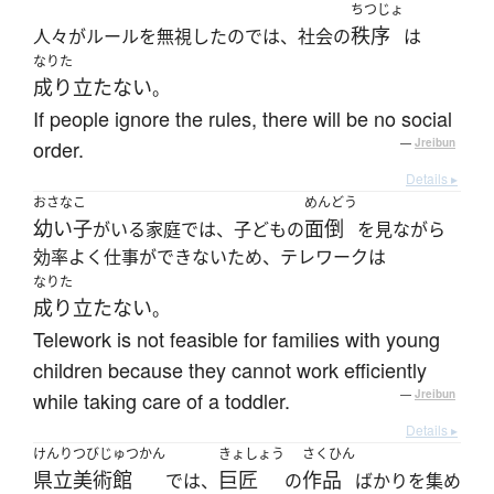
ちつじょ
秩序
人々がルールを無視したのでは、社会の
は
なりた
成り立たない
。
If people ignore the rules, there will be no social
order.
—
Jreibun
Details ▸
おさな
こ
めんどう
幼い
子
面倒
がいる家庭では、子どもの
を見ながら
効率よく仕事ができないため、テレワークは
なりた
成り立たない
。
Telework is not feasible for families with young
children because they cannot work efficiently
while taking care of a toddler.
—
Jreibun
Details ▸
けんりつびじゅつかん
きょしょう
さくひん
県立美術館
巨匠
作品
では、
の
ばかりを集め