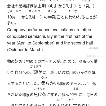
かみき
しがつ
くがつ
しもき
上期
4月
9月
下期
会社の業績評価は
（
から
）と
（
じゅうがつ
さんがつ
はんき
おこな
10月
3月
半期ごと
行われる
から
）の
に
ことが
多い。
Company performance evaluations are often
conducted semiannually in the first half of the
year (April to September) and the second half
(October to March).
—
Jreibun
Details ▸
勤め始めて初めてのボーナスが出たので、頑張って働
ごほうび
ご褒美
いた自分への
に、新しい通勤用のバッグを購
やわ
柔らかい
入することにした。
印象のキャメルか、落
こげちゃ
すえ
焦げ茶
末
ち着いた印象の
にするか悩んだ
に、毎日の
よご
めだ
汚れ
目立たない
ように使うものだから、より
の