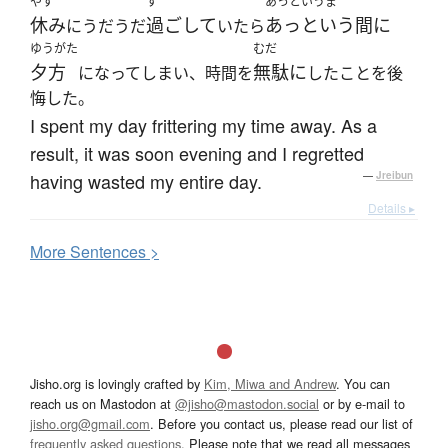
やす
す
あっというま
休み
過ごして
あっという間に
にうだうだ
いたら
ゆうがた
むだ
夕方
無駄に
になってしまい、時間を
したことを後
悔した。
I spent my day frittering my time away. As a
result, it was soon evening and I regretted
having wasted my entire day.
—
Jreibun
Details ▸
More
S
entences >
Jisho.org is lovingly crafted by
Kim, Miwa and Andrew
. You can
reach us on Mastodon at
@jisho@mastodon.social
or by e-mail to
jisho.org@gmail.com
. Before you contact us, please read our list of
frequently asked questions
. Please note that we read all messages