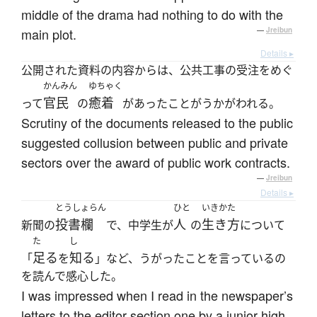
middle of the drama had nothing to do with the
main plot.
—
Jreibun
Details ▸
公開された資料の内容からは、公共工事の受注をめぐ
かんみん
ゆちゃく
官民
癒着
って
の
があったことがうかがわれる。
Scrutiny of the documents released to the public
suggested collusion between public and private
sectors over the award of public work contracts.
—
Jreibun
Details ▸
とうしょらん
ひと
いきかた
投書欄
人
生き方
新聞の
で、中学生が
の
について
た
し
足る
知る
「
を
」など、うがったことを言っているの
を読んで感心した。
I was impressed when I read in the newspaper’s
letters to the editor section one by a junior high