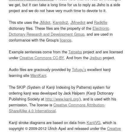
we get, but it can take a long time for us to reply as Jisho is a side
project and we do not have very much time to devote to it.
This site uses the
JMdict
,
Kanjidic2
,
JMnedict
and
Radkfile
dictionary files. These files are the property of the
Electronic
Dictionary Research and Development Group
, and are used in
conformance with the Group's
licence
.
Example sentences come from the
Tatoeba
project and are licensed
under
Creative Commons CC-BY
. And from the
Jreibun
project.
Audio files are graciously provided by
Tofugu’s
excellent kanji
learning site
WaniKani
.
The SKIP (System of Kanji Indexing by Patterns) system for
ordering kanji was developed by Jack Halpern (Kanji Dictionary
Publishing Society at
http://www.kanji.org/
), and is used with his
permission. The license is
Creative Commons Attribution-
ShareAlike 4.0 International
.
Kanji stroke diagrams are based on data from
KanjiVG
, which is
copyright © 2009-2012 Ulrich Apel and released under the
Creative