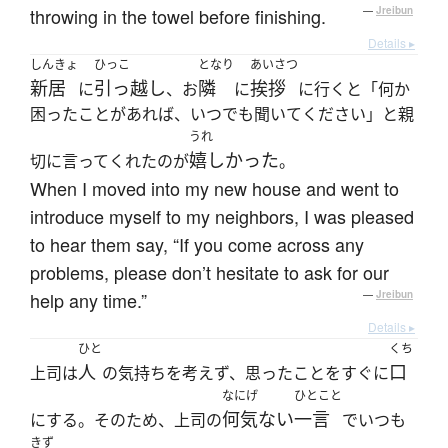
throwing in the towel before finishing.
—
Jreibun
Details ▸
しんきょ
ひっこ
となり
あいさつ
新居
引っ越し
隣
挨拶
に
、お
に
に行くと「何か
困ったことがあれば、いつでも聞いてください」と親
うれ
嬉しかった
切に言ってくれたのが
。
When I moved into my new house and went to
introduce myself to my neighbors, I was pleased
to hear them say, “If you come across any
problems, please don’t hesitate to ask for our
help any time.”
—
Jreibun
Details ▸
ひと
くち
人
口
上司は
の気持ちを考えず、思ったことをすぐに
なにげ
ひとこと
何気ない
一言
にする。そのため、上司の
でいつも
きず