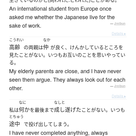
生きているのかと(問われた:とわれた)ことがある。
An international student from Europe once
asked me whether the Japanese live for the
sake of work.
—
Jreibun
Details ▸
こうれい
なか
高齢
仲
の両親は
が良く、けんかしているところを
見たことがない。いつもお互いのことを思いやってい
る。
My elderly parents are close, and I have never
seen them argue. They always look out for each
other.
—
Jreibun
Details ▸
なに
なしと
何か
成し遂げた
私は
を最後まで
ことがない。いつも
とちゅう
途中
で投げ出してしまう。
I have never completed anything, always