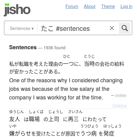
Forum
About
Theme
Log in
Sentences
▾
Sentences
— 1936 found
ひと
とうじ
一つ
当時
私が転職を考えた理由の
に、
の会社の給料
が安かったことがある。
One of the reasons why I considered changing
jobs was because of the low salary at the
company I was working for at the time.
—
Jreibun
Details ▸
ゆうじん
しょくば
じょうし
さいさん
友人
職場
上司
再三
は
の
に
にわたって
いや
うつびょう
はっしょう
嫌がらせ
うつ病
発症
を受けたことが原因で
を