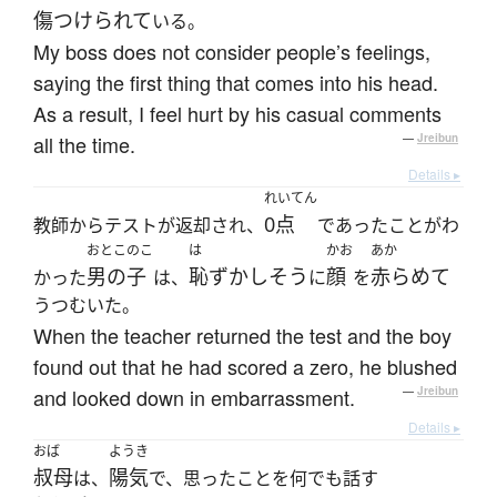
傷つけられて
いる。
My boss does not consider people’s feelings,
saying the first thing that comes into his head.
As a result, I feel hurt by his casual comments
all the time.
—
Jreibun
Details ▸
れいてん
0点
教師からテストが返却され、
であったことがわ
おとこのこ
は
かお
あか
男の子
恥ずかしそう
顔
赤らめて
かった
は、
に
を
うつむいた。
When the teacher returned the test and the boy
found out that he had scored a zero, he blushed
and looked down in embarrassment.
—
Jreibun
Details ▸
おば
ようき
叔母
陽気
は、
で、思ったことを何でも話す