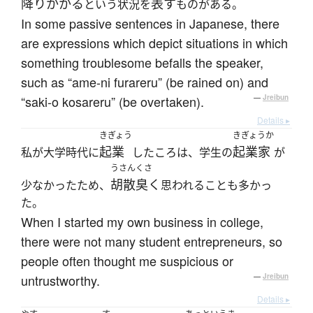
降りかかる
表す
という状況を
ものがある。
In some passive sentences in Japanese, there
are expressions which depict situations in which
something troublesome befalls the speaker,
such as “ame-ni furareru” (be rained on) and
“saki-o kosareru” (be overtaken).
—
Jreibun
Details ▸
きぎょう
きぎょうか
起業
起業家
私が大学時代に
したころは、学生の
が
うさんくさ
胡散臭く
少なかったため、
思われることも多かっ
た。
When I started my own business in college,
there were not many student entrepreneurs, so
people often thought me suspicious or
untrustworthy.
—
Jreibun
Details ▸