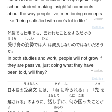
school student making insightful comments
about the way people live, mentioning concepts
like “being satisfied with one’s lot in life.”
—
Jreibun
Details ▸
勉強でも仕事でも、言われたことをするだけの
うけみ
しせい
ひと
受け身
姿勢
人
の
では
は成長しないのではないだろう
か。
In both studies and work, people will not grow if
they are passive, just doing what they have
been told, will they?
—
Jreibun
Details ▸
うけみぶん
あめ
ふ
さき
受身文
雨
降られる
先
日本語の
には、「
に
」」「
を
はなして
なに
こま
話し手
何か
困った
越される」のように、
に、
ことが
ふ
あらわ