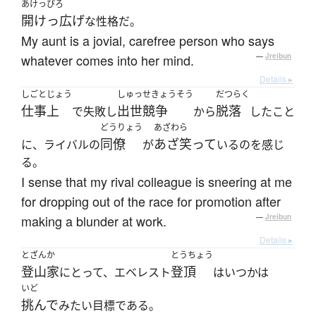
あけっぴろ
開けっ広げ
な性格だ。
My aunt is a jovial, carefree person who says
whatever comes into her mind.
—
Jreibun
Details ▸
しごとじょう
しゅっせきょうそう
だつらく
仕事上
出世競争
脱落
で失敗し
から
したこと
どうりょう
あざわら
同僚
あざ笑って
に、ライバルの
が
いるのを感じ
る。
I sense that my rival colleague is sneering at me
for dropping out of the race for promotion after
making a blunder at work.
—
Jreibun
Details ▸
とざんか
とうちょう
登山家
登頂
にとって、エベレスト
はいつかは
いど
挑んで
みたい目標である。