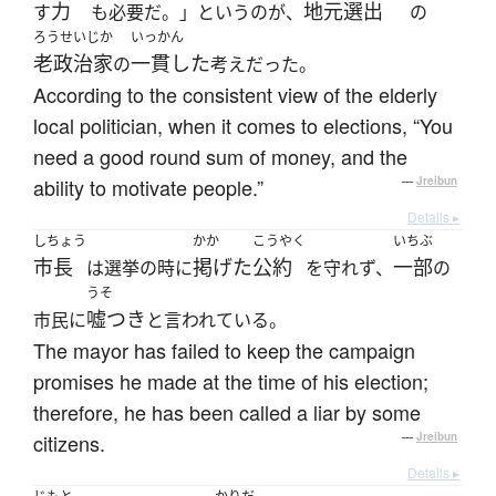
力
地元選出
す
も必要だ。」というのが、
の
ろうせいじか
いっかん
老政治家
一貫した
の
考えだった。
According to the consistent view of the elderly
local politician, when it comes to elections, “You
need a good round sum of money, and the
ability to motivate people.”
—
Jreibun
Details ▸
しちょう
かか
こうやく
いちぶ
市長
掲げた
公約
一部
は選挙の時に
を守れず、
の
うそ
嘘つき
市民に
と言われている。
The mayor has failed to keep the campaign
promises he made at the time of his election;
therefore, he has been called a liar by some
citizens.
—
Jreibun
Details ▸