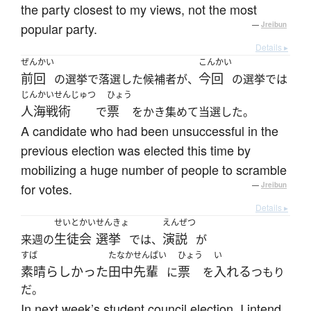
the party closest to my views, not the most
popular party.
—
Jreibun
Details ▸
ぜんかい
こんかい
前回
今回
の選挙で落選した候補者が、
の選挙では
じんかいせんじゅつ
ひょう
人海戦術
票
で
をかき集めて当選した。
A candidate who had been unsuccessful in the
previous election was elected this time by
mobilizing a huge number of people to scramble
for votes.
—
Jreibun
Details ▸
せいとかい
せんきょ
えんぜつ
生徒会
選挙
演説
来週の
では、
が
すば
たなかせんぱい
ひょう
い
素晴らしかった
田中先輩
票
入れる
に
を
つもり
だ。
In next week’s student council election, I intend