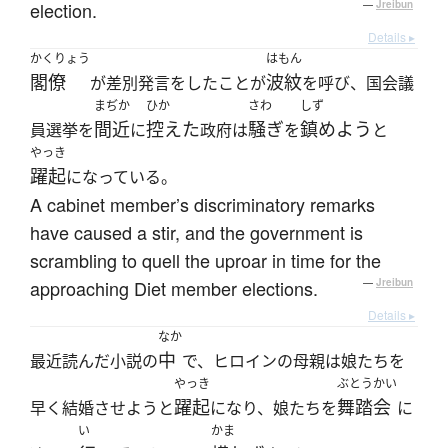
election.
—
Jreibun
Details ▸
かくりょう
はもん
閣僚
波紋
が差別発言をしたことが
を呼び、国会議
まぢか
ひか
さわ
しず
間近
控えた
騒ぎ
鎮めよう
員選挙を
に
政府は
を
と
やっき
躍起
になっている。
A cabinet member’s discriminatory remarks
have caused a stir, and the government is
scrambling to quell the uproar in time for the
approaching Diet member elections.
—
Jreibun
Details ▸
なか
中
最近読んだ小説の
で、ヒロインの母親は娘たちを
やっき
ぶとうかい
躍起
舞踏会
早く結婚させようと
になり、娘たちを
に
い
かま