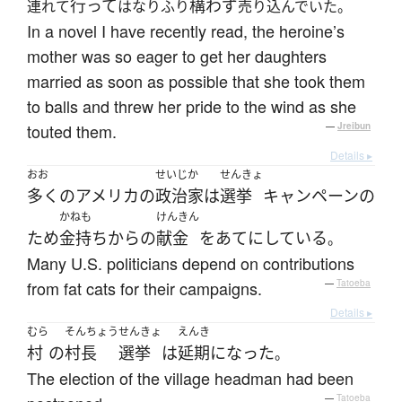
行って
構わず
連れて
はなりふり
売り込んでいた。
In a novel I have recently read, the heroine’s
mother was so eager to get her daughters
married as soon as possible that she took them
to balls and threw her pride to the wind as she
touted them.
—
Jreibun
Details ▸
おお
せいじか
せんきょ
多く
の
アメリカ
の
政治家
は
選挙
キャンペーン
の
かねも
けんきん
ため
金持ち
から
の
献金
を
あてにしている
。
Many U.S. politicians depend on contributions
from fat cats for their campaigns.
—
Tatoeba
Details ▸
むら
そんちょう
せんきょ
えんき
村
の
村長
選挙
は
延期
になった
。
The election of the village headman had been
—
Tatoeba