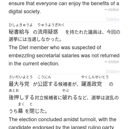
ensure that everyone can enjoy the benefits of a
digital society.
—
Jreibun
Details ▸
ひしょきゅうよ
りゅうようぎわく
秘書給与
流用疑惑
の
を持たれた議員は、今回の
選挙には当選しなかった。
The Diet member who was suspected of
embezzling secretarial salaries was not returned
in the current election.
—
Jreibun
Details ▸
さいだいよとう
こうにん
やくしんせいとう
最大与党
公認する
躍進政党
が
候補者が、
の
あとお
やぶ
後押しする
破れる
対立候補者に
など、選挙は波乱の
まく
と
幕
閉じた
うち
を
。
The election concluded amidst turmoil, with the
candidate endorsed by the largest ruling party