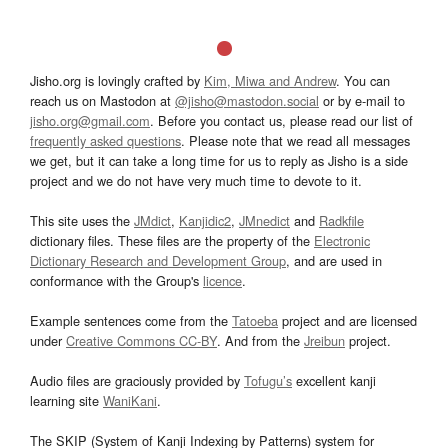
Jisho.org is lovingly crafted by
Kim, Miwa and Andrew
. You can
reach us on Mastodon at
@jisho@mastodon.social
or by e-mail to
jisho.org@gmail.com
. Before you contact us, please read our list of
frequently asked questions
. Please note that we read all messages
we get, but it can take a long time for us to reply as Jisho is a side
project and we do not have very much time to devote to it.
This site uses the
JMdict
,
Kanjidic2
,
JMnedict
and
Radkfile
dictionary files. These files are the property of the
Electronic
Dictionary Research and Development Group
, and are used in
conformance with the Group's
licence
.
Example sentences come from the
Tatoeba
project and are licensed
under
Creative Commons CC-BY
. And from the
Jreibun
project.
Audio files are graciously provided by
Tofugu’s
excellent kanji
learning site
WaniKani
.
The SKIP (System of Kanji Indexing by Patterns) system for