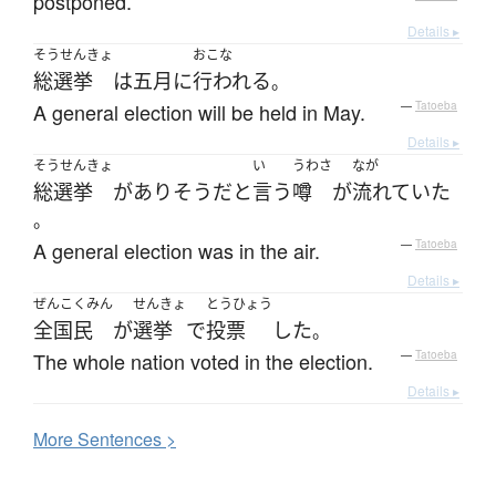
postponed.
Details ▸
そうせんきょ
おこな
総選挙
は
五月
に
行われる
。
A general election will be held in May.
—
Tatoeba
Details ▸
そうせんきょ
い
うわさ
なが
総選挙
が
あり
そう
だ
と
言う
噂
が
流れていた
。
A general election was in the air.
—
Tatoeba
Details ▸
ぜんこくみん
せんきょ
とうひょう
全国民
が
選挙
で
投票
した
。
The whole nation voted in the election.
—
Tatoeba
Details ▸
More
S
entences >