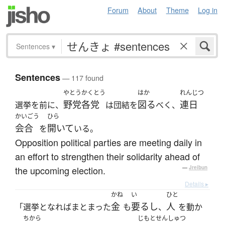
Forum
About
Theme
Log in
Sentences
▾
Sentences
— 117 found
やとう
かくとう
はか
れんじつ
野党
各党
図る
連日
選挙を前に、
は団結を
べく、
かいごう
ひら
会合
開いて
を
いる。
Opposition political parties are meeting daily in
an effort to strengthen their solidarity ahead of
the upcoming election.
—
Jreibun
Details ▸
かね
い
ひと
金
要るし
人
「選挙となればまとまった
も
、
を動か
ちから
じもとせんしゅつ