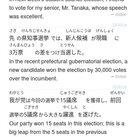
to vote for my senior, Mr. Tanaka, whose speech
was excellent.
—
Jreibun
Details ▸
さき
けんちじせんきょ
しんじんこうほ
げんしょく
先
県知事選挙
新人候補
現職
の
では、
が
に
さんまんびょう
さ
とうせん
3万票
差
当選した
の
をつけ
。
In the recent prefectural gubernatorial election, a
new candidate won the election by 30,000 votes
over the incumbent.
—
Jreibun
Details ▸
わがとう
じゅうごぎせき
ぜんかい
我が党
15議席
前回
は今回の選挙で
を獲得し、
ごぎせき
やくしん
と
5議席
躍進
遂げた
選挙の
から大きな
を
。
Our party won 15 seats in this election; this is a
big leap from the 5 seats in the previous