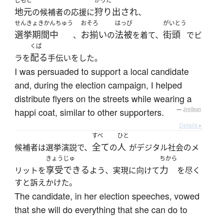
じもと
かりだ
地元
狩り出され
の候補者の応援に
、
せんきょきかんちゅう
おそろ
はっぴ
がいとう
選挙期間中
お揃い
法被
街頭
、
の
を着て、
でビ
くば
配る
ラを
手伝いをした。
I was persuaded to support a local candidate
and, during the election campaign, I helped
distribute flyers on the streets while wearing a
happi coat, similar to other supporters.
—
Jreibun
Details ▸
すべ
ひと
全て
人
候補者は選挙演説で、
の
がデジタル社会のメ
きょうじゅ
ちから
享受できる
力
リットを
よう、実現に向けて
を尽く
すと訴えかけた。
The candidate, in her election speeches, vowed
that she will do everything that she can do to