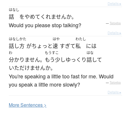
Details ▸
はなし
話
を
やめて
くれません
か
。
Would you please stop talking?
—
Tatoeba
Details ▸
はなしかた
はや
わたし
話し方
が
ちょっと
速
すぎて
私
には
わ
もうすこ
はな
分かりません
もう少し
ゆっくり
話して
。
いただけません
か
。
You're speaking a little too fast for me. Would
you speak a little more slowly?
—
Tatoeba
Details ▸
More
S
entences >