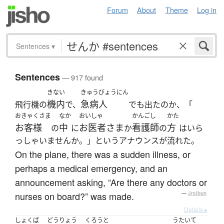
Forum
About
Theme
Log in
Sentences
▾
Sentences
— 917 found
きない
きゅうびょうにん
機内
急病人
飛行機の
で、
でも出たのか、「
おきゃくさま
なか
おいしゃ
かんごし
かた
お客様
中
お医者さま
看護師
方
の
に
か
の
はいら
っしゃいませんか。」というアナウンスが流れた。
On the plane, there was a sudden illness, or
perhaps a medical emergency, and an
announcement asking, “Are there any doctors or
nurses on board?” was made.
—
Jreibun
Details ▸
しょくば
どうりょう
くろうと
うたいて