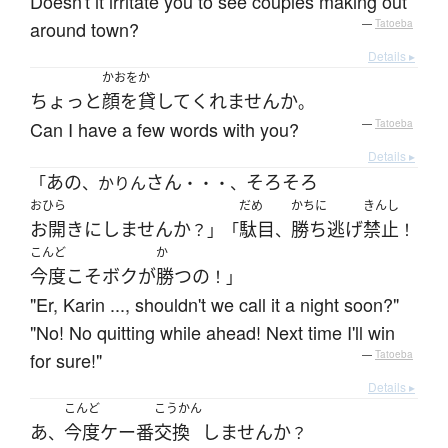
Doesn't it irritate you to see couples making out
around town?
—
Tatoeba
Details ▸
かおをか
ちょっと
顔を貸して
くれません
か
。
Can I have a few words with you?
—
Tatoeba
Details ▸
あの
さん
そろそろ
「
、かりん
・・・、
おひら
だめ
かちに
きんし
お開きにしません
か
駄目
勝ち逃げ
禁止
？」「
、
！
こんど
か
今度
こそ
ボク
が
勝つ
の
！」
"Er, Karin ..., shouldn't we call it a night soon?"
"No! No quitting while ahead! Next time I'll win
for sure!"
—
Tatoeba
Details ▸
こんど
こうかん
あ
今度
ケー番
交換
しません
か
、
？