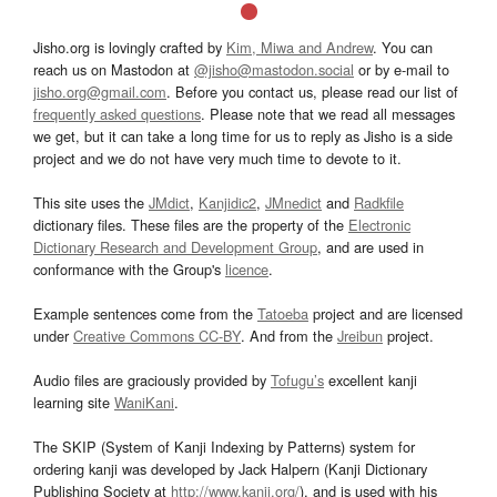
Jisho.org is lovingly crafted by
Kim, Miwa and Andrew
. You can
reach us on Mastodon at
@jisho@mastodon.social
or by e-mail to
jisho.org@gmail.com
. Before you contact us, please read our list of
frequently asked questions
. Please note that we read all messages
we get, but it can take a long time for us to reply as Jisho is a side
project and we do not have very much time to devote to it.
This site uses the
JMdict
,
Kanjidic2
,
JMnedict
and
Radkfile
dictionary files. These files are the property of the
Electronic
Dictionary Research and Development Group
, and are used in
conformance with the Group's
licence
.
Example sentences come from the
Tatoeba
project and are licensed
under
Creative Commons CC-BY
. And from the
Jreibun
project.
Audio files are graciously provided by
Tofugu’s
excellent kanji
learning site
WaniKani
.
The SKIP (System of Kanji Indexing by Patterns) system for
ordering kanji was developed by Jack Halpern (Kanji Dictionary
Publishing Society at
http://www.kanji.org/
), and is used with his