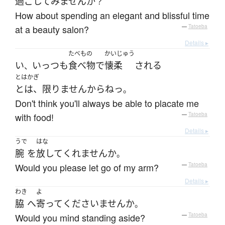
過ごして
みません
か
？
How about spending an elegant and blissful time
at a beauty salon?
—
Tatoeba
Details ▸
たべもの
かいじゅう
い
いっつも
食べ物
で
懐柔
される
、
とはかぎ
とは、限りません
から
ねっ
。
Don't think you'll always be able to placate me
with food!
—
Tatoeba
Details ▸
うで
はな
腕
を
放して
くれません
か
。
Would you please let go of my arm?
—
Tatoeba
Details ▸
わき
よ
脇
へ
寄って
くださいません
か
。
Would you mind standing aside?
—
Tatoeba