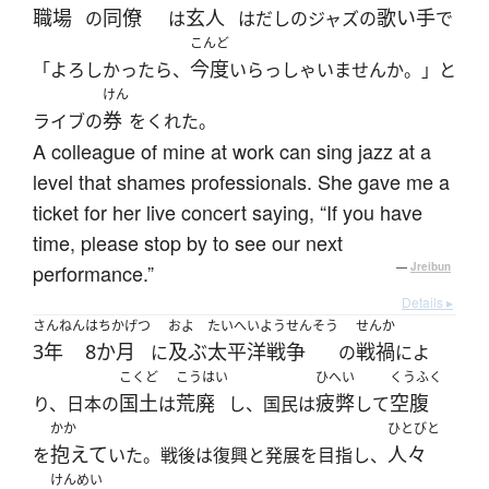
職場
同僚
玄人
歌い手
の
は
はだしのジャズの
で
こんど
今度
「よろしかったら、
いらっしゃいませんか。」と
けん
券
ライブの
をくれた。
A colleague of mine at work can sing jazz at a
level that shames professionals. She gave me a
ticket for her live concert saying, “If you have
time, please stop by to see our next
performance.”
—
Jreibun
Details ▸
さんねん
はちかげつ
およ
たいへいようせんそう
せんか
3年
8か月
及ぶ
太平洋戦争
戦禍
に
の
によ
こくど
こうはい
ひへい
くうふく
国土
荒廃
疲弊
空腹
り、日本の
は
し、国民は
して
かか
ひとびと
抱えて
人々
を
いた。戦後は復興と発展を目指し、
けんめい