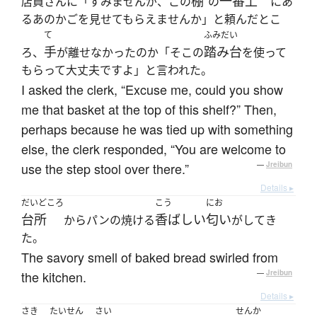
棚
一番上
店員さんに「すみませんが、この
の
にあ
るあのかごを見せてもらえませんか」と頼んだとこ
て
ふみだい
手
踏み台
ろ、
が離せなかったのか「そこの
を使って
もらって大丈夫ですよ」と言われた。
I asked the clerk, “Excuse me, could you show
me that basket at the top of this shelf?” Then,
perhaps because he was tied up with something
else, the clerk responded, “You are welcome to
use the step stool over there.”
—
Jreibun
Details ▸
だいどころ
こう
にお
台所
香ばしい
匂い
からパンの焼ける
がしてき
た。
The savory smell of baked bread swirled from
the kitchen.
—
Jreibun
Details ▸
さき
たいせん
さい
せんか