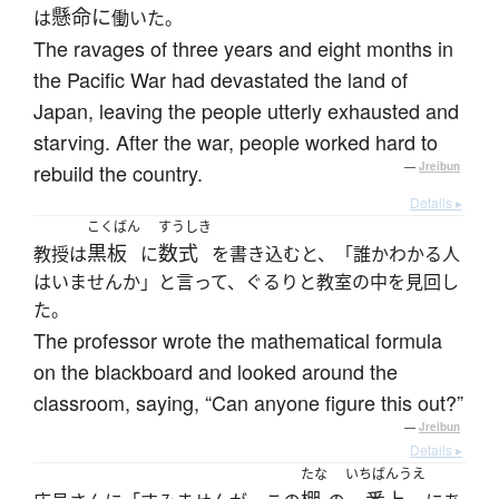
懸命に
は
働いた。
The ravages of three years and eight months in
the Pacific War had devastated the land of
Japan, leaving the people utterly exhausted and
starving. After the war, people worked hard to
rebuild the country.
—
Jreibun
Details ▸
こくばん
すうしき
黒板
数式
教授は
に
を書き込むと、「誰かわかる人
はいませんか」と言って、ぐるりと教室の中を見回し
た。
The professor wrote the mathematical formula
on the blackboard and looked around the
classroom, saying, “Can anyone figure this out?”
—
Jreibun
Details ▸
たな
いちばんうえ