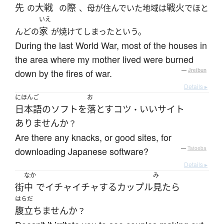
先
大戦
際
戦火
の
の
、母が住んでいた地域は
でほと
いえ
家
んどの
が焼けてしまったという。
During the last World War, most of the houses in
the area where my mother lived were burned
down by the fires of war.
—
Jreibun
Details ▸
にほんご
お
日本語
の
ソフト
を
落とす
コツ
いい
サイト
・
ありません
か
？
Are there any knacks, or good sites, for
downloading Japanese software?
—
Tatoeba
Details ▸
なか
み
街
中
で
イチャイチャ
する
カップル
見たら
はらだ
腹立ちません
か
？