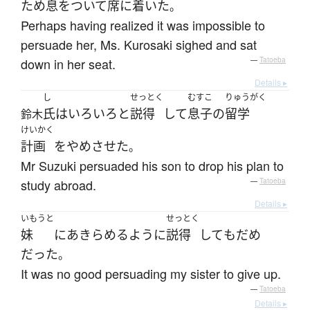
ため息をついて
席に着いた
。
Perhaps having realized it was impossible to
persuade her, Ms. Kurosaki sighed and sat
down in her seat.
—
Tatoeba
Details ▸
し
せっとく
むすこ
りゅうがく
氏
は
いろいろと
説得
して
息子
の
留学
鈴木
けいかく
計画
を
やめさせた
。
Mr Suzuki persuaded his son to drop his plan to
study abroad.
—
Tatoeba
Details ▸
いもうと
せっとく
妹
に
あきらめる
ように
説得
して
も
だめ
だった
。
It was no good persuading my sister to give up.
—
Tatoeba
Details ▸