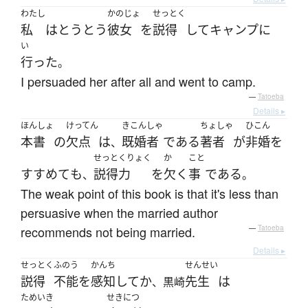
わたし
かのじょ
せっとく
私
は
とうとう
彼女
を
説得
して
キャンプ
に
い
行った
。
I persuaded her after all and went to camp.
—
Tatoeba
Details ▸
ほんしょ
けってん
きこんしゃ
ちょしゃ
ひこん
本書
の
欠点
は
既婚者
である
著者
が
非婚
を
、
せっとくりょく
か
こと
すすめて
も
説得力
を
欠く
事
である
、
。
The weak point of this book is that it's less than
persuasive when the married author
recommends not being married.
—
Tatoeba
Details ▸
せっとく
ふのう
かんち
せんせい
説得
不能
を
感知
して
か
先生
は
、黒崎
ためいき
せきにつ