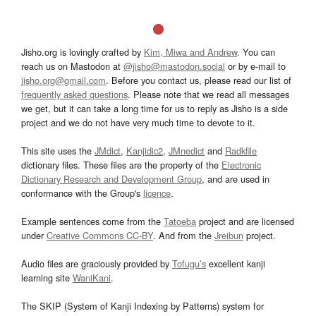
Jisho.org is lovingly crafted by
Kim, Miwa and Andrew
. You can
reach us on Mastodon at
@jisho@mastodon.social
or by e-mail to
jisho.org@gmail.com
. Before you contact us, please read our list of
frequently asked questions
. Please note that we read all messages
we get, but it can take a long time for us to reply as Jisho is a side
project and we do not have very much time to devote to it.
This site uses the
JMdict
,
Kanjidic2
,
JMnedict
and
Radkfile
dictionary files. These files are the property of the
Electronic
Dictionary Research and Development Group
, and are used in
conformance with the Group's
licence
.
Example sentences come from the
Tatoeba
project and are licensed
under
Creative Commons CC-BY
. And from the
Jreibun
project.
Audio files are graciously provided by
Tofugu’s
excellent kanji
learning site
WaniKani
.
The SKIP (System of Kanji Indexing by Patterns) system for