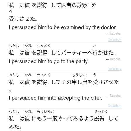
私
は
彼
を
説得
して
医者
の
診察
を
う
受けさせた
。
I persuaded him to be examined by the doctor.
—
Tatoeba
Details ▸
わたし
かれ
せっとく
い
私
は
彼
を
説得
して
パーティー
へ
行かせた
。
I persuaded him to go to the party.
—
Tatoeba
Details ▸
わたし
かれ
せっとく
もうしで
う
私
は
彼
を
説得
して
その
申し出
を
受けさせた
。
I persuaded him into accepting the offer.
—
Tatoeba
Details ▸
わたし
かれ
もういちど
せっとく
私
は
彼
に
もう一度
やってみる
よう
説得
して
みた
。