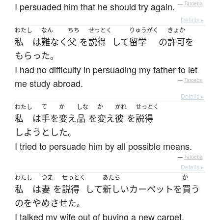
I persuaded him that he should try again.
—
Tatoeba
Details ▸
わたし
なん
ちち
せっとく
りゅうがく
きょか
私
は
難なく
父
を
説得
して
留学
の
許可
を
もらった
。
I had no difficulty in persuading my father to let
me study abroad.
—
Tatoeba
Details ▸
わたし
て
か
しな
か
かれ
せっとく
私
は
手
を
変え
品
を
変え
彼
を
説得
しようとした
。
I tried to persuade him by all possible means.
—
Tatoeba
Details ▸
わたし
つま
せっとく
あたら
か
私
は
妻
を
説得
して
新しい
カーペット
を
買う
の
を
やめ
させた
。
I talked my wife out of buying a new carpet.