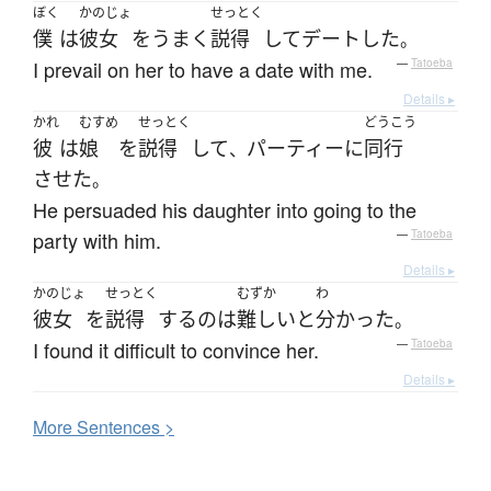
ぼく
かのじょ
せっとく
僕
は
彼女
を
うまく
説得
して
デート
した
。
I prevail on her to have a date with me.
—
Tatoeba
Details ▸
かれ
むすめ
せっとく
どうこう
彼
は
娘
を
説得
して
パーティー
に
同行
、
させた
。
He persuaded his daughter into going to the
party with him.
—
Tatoeba
Details ▸
かのじょ
せっとく
むずか
わ
彼女
を
説得
する
の
は
難しい
と
分かった
。
I found it difficult to convince her.
—
Tatoeba
Details ▸
More
S
entences >