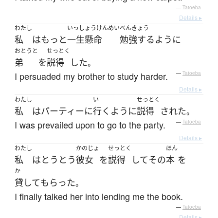
—
Tatoeba
Details ▸
わたし
いっしょうけんめい
べんきょう
私
は
もっと
一生懸命
勉強する
ように
おとうと
せっとく
弟
を
説得
した
。
I persuaded my brother to study harder.
—
Tatoeba
Details ▸
わたし
い
せっとく
私
は
パーティー
に
行く
ように
説得
された
。
I was prevailed upon to go to the party.
—
Tatoeba
Details ▸
わたし
かのじょ
せっとく
ほん
私
は
とうとう
彼女
を
説得
して
その
本
を
か
貸して
もらった
。
I finally talked her into lending me the book.
—
Tatoeba
Details ▸