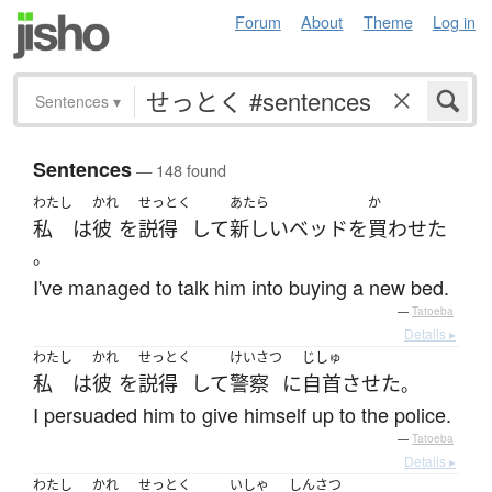
Forum
About
Theme
Log in
Sentences
▾
Sentences
— 148 found
わたし
かれ
せっとく
あたら
か
私
は
彼
を
説得
して
新しい
ベッド
を
買わせた
。
I've managed to talk him into buying a new bed.
—
Tatoeba
Details ▸
わたし
かれ
せっとく
けいさつ
じしゅ
私
は
彼
を
説得
して
警察
に
自首
させた
。
I persuaded him to give himself up to the police.
—
Tatoeba
Details ▸
わたし
かれ
せっとく
いしゃ
しんさつ