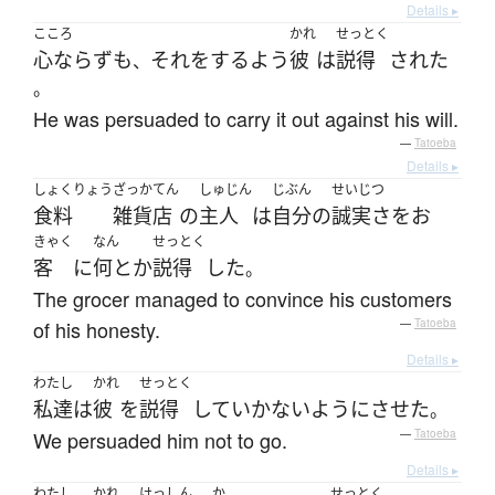
Details ▸
こころ
かれ
せっとく
心ならずも
それ
を
する
よう
彼
は
説得
された
、
。
He was persuaded to carry it out against his will.
—
Tatoeba
Details ▸
しょくりょう
ざっかてん
しゅじん
じぶん
せいじつ
食料
雑貨店
の
主人
は
自分
の
誠実さ
を
お
きゃく
なん
せっとく
客
に
何とか
説得
した
。
The grocer managed to convince his customers
of his honesty.
—
Tatoeba
Details ▸
わたし
かれ
せっとく
私達
は
彼
を
説得
して
いかない
ように
させた
。
We persuaded him not to go.
—
Tatoeba
Details ▸
わたし
かれ
けっしん
か
せっとく