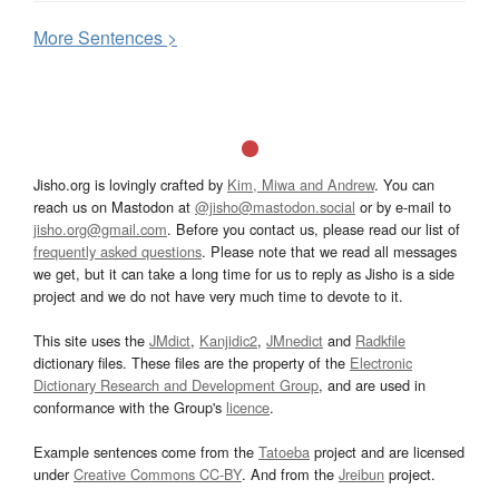
More
S
entences >
Jisho.org is lovingly crafted by
Kim, Miwa and Andrew
. You can
reach us on Mastodon at
@jisho@mastodon.social
or by e-mail to
jisho.org@gmail.com
. Before you contact us, please read our list of
frequently asked questions
. Please note that we read all messages
we get, but it can take a long time for us to reply as Jisho is a side
project and we do not have very much time to devote to it.
This site uses the
JMdict
,
Kanjidic2
,
JMnedict
and
Radkfile
dictionary files. These files are the property of the
Electronic
Dictionary Research and Development Group
, and are used in
conformance with the Group's
licence
.
Example sentences come from the
Tatoeba
project and are licensed
under
Creative Commons CC-BY
. And from the
Jreibun
project.