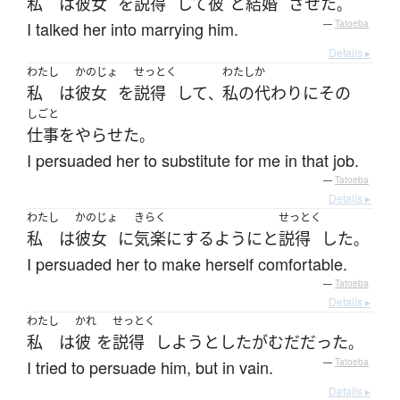
私
は
彼女
を
説得
して
彼
と
結婚
させた
。
I talked her into marrying him.
—
Tatoeba
Details ▸
わたし
かのじょ
せっとく
わたし
か
私
は
彼女
を
説得
して
私の
代わり
に
その
、
しごと
仕事
を
やらせた
。
I persuaded her to substitute for me in that job.
—
Tatoeba
Details ▸
わたし
かのじょ
きらく
せっとく
私
は
彼女
に
気楽
に
する
ように
と
説得
した
。
I persuaded her to make herself comfortable.
—
Tatoeba
Details ▸
わたし
かれ
せっとく
私
は
彼
を
説得
しようとした
が
むだ
だった
。
I tried to persuade him, but in vain.
—
Tatoeba
Details ▸