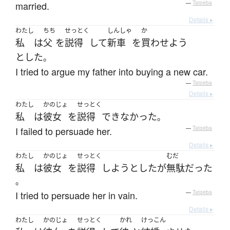
married.
—
Tatoeba
Details ▸
わたし
ちち
せっとく
しんしゃ
か
私
は
父
を
説得
して
新車
を
買わせよう
とした
。
I tried to argue my father into buying a new car.
—
Tatoeba
Details ▸
わたし
かのじょ
せっとく
私
は
彼女
を
説得
できなかった
。
I failed to persuade her.
—
Tatoeba
Details ▸
わたし
かのじょ
せっとく
むだ
私
は
彼女
を
説得
しようとした
が
無駄
だった
。
I tried to persuade her in vain.
—
Tatoeba
Details ▸
わたし
かのじょ
せっとく
かれ
けっこん