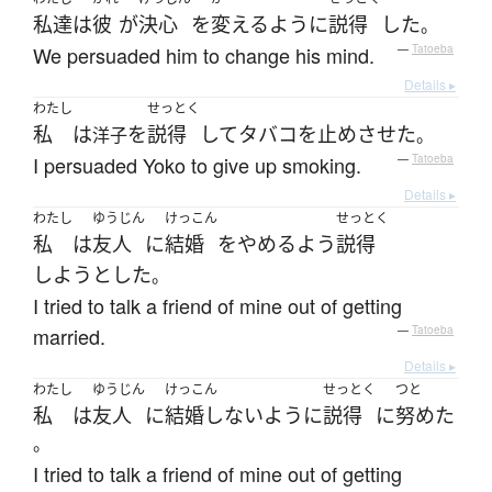
私達
は
彼
が
決心
を
変える
ように
説得
した
。
We persuaded him to change his mind.
—
Tatoeba
Details ▸
わたし
せっとく
私
は
を
説得
して
タバコを止めさせた
洋子
。
I persuaded Yoko to give up smoking.
—
Tatoeba
Details ▸
わたし
ゆうじん
けっこん
せっとく
私
は
友人
に
結婚
を
やめる
よう
説得
しようとした
。
I tried to talk a friend of mine out of getting
married.
—
Tatoeba
Details ▸
わたし
ゆうじん
けっこん
せっとく
つと
私
は
友人
に
結婚しない
ように
説得
に
努めた
。
I tried to talk a friend of mine out of getting