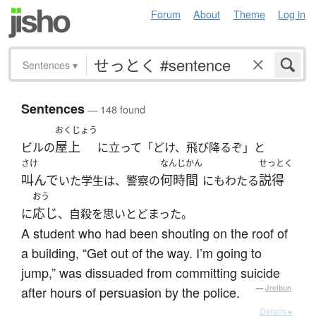
Forum
About
Theme
Log in
Sentences
▾
Sentences
— 148 found
おくじょう
屋上
ビルの
に立って「どけ、飛び降るぞ」と
さけ
なんじかん
せっとく
叫んで
何時間
説得
いた学生は、警察の
にもわたる
おう
応じ
に
、自殺を思いとどまった。
A student who had been shouting on the roof of
a building, “Get out of the way. I’m going to
jump,” was dissuaded from committing suicide
after hours of persuasion by the police.
—
Jreibun
Details ▸