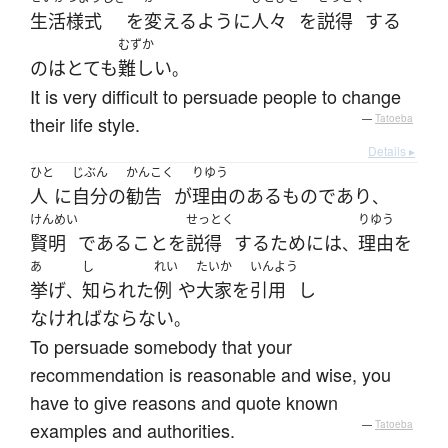
生活様式
を
変える
ように
人々
を
説得
する
むずか
の
は
とても
難しい
。
It is very difficult to persuade people to change
their life style.
—
Tatoeba
Details ▸
ひと
じぶん
かんこく
りゆう
人
に
自分
の
勧告
が
理由
の
ある
ものであり
、
けんめい
せっとく
りゆう
賢明
である
こと
を
説得
する
ために
は
理由
を
、
あ
し
れい
たいか
いんよう
挙げ
知られた
例
や
大家
を
引用
し
、
なければならない
。
To persuade somebody that your
recommendation is reasonable and wise, you
have to give reasons and quote known
examples and authorities.
—
Tatoeba