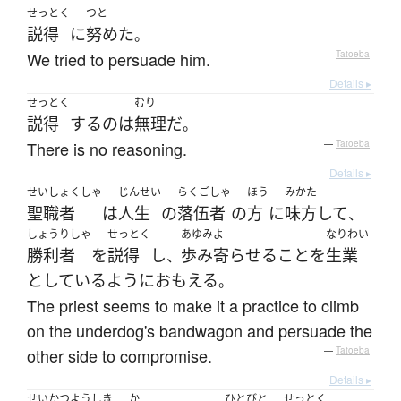
せっとく
つと
説得
に
努めた
。
We tried to persuade him.
—
Tatoeba
Details ▸
せっとく
むり
説得
する
の
は
無理
だ
。
There is no reasoning.
—
Tatoeba
Details ▸
せいしょくしゃ
じんせい
らくごしゃ
ほう
みかた
聖職者
は
人生
の
落伍者
の
方
に
味方
して
、
しょうりしゃ
せっとく
あゆみよ
なりわい
勝利者
を
説得
し
歩み寄らせる
こと
を
生業
、
としている
ように
おもえる
。
The priest seems to make it a practice to climb
on the underdog's bandwagon and persuade the
other side to compromise.
—
Tatoeba
Details ▸
せいかつようしき
か
ひとびと
せっとく