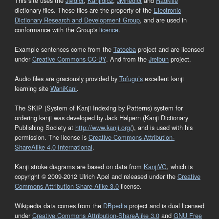
This site uses the
JMdict
,
Kanjidic2
,
JMnedict
and
Radkfile
dictionary files. These files are the property of the
Electronic
Dictionary Research and Development Group
, and are used in
conformance with the Group's
licence
.
Example sentences come from the
Tatoeba
project and are licensed
under
Creative Commons CC-BY
. And from the
Jreibun
project.
Audio files are graciously provided by
Tofugu’s
excellent kanji
learning site
WaniKani
.
The SKIP (System of Kanji Indexing by Patterns) system for
ordering kanji was developed by Jack Halpern (Kanji Dictionary
Publishing Society at
http://www.kanji.org/
), and is used with his
permission. The license is
Creative Commons Attribution-
ShareAlike 4.0 International
.
Kanji stroke diagrams are based on data from
KanjiVG
, which is
copyright © 2009-2012 Ulrich Apel and released under the
Creative
Commons Attribution-Share Alike 3.0
license.
Wikipedia data comes from the
DBpedia
project and is dual licensed
under
Creative Commons Attribution-ShareAlike 3.0
and
GNU Free