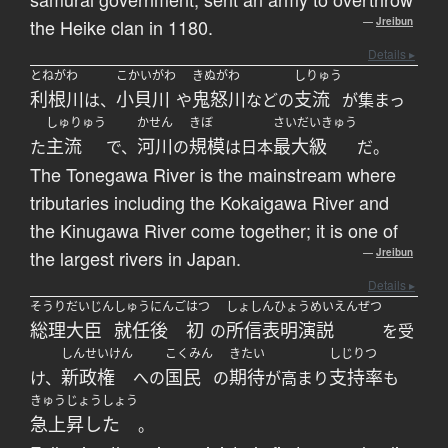
the Heike clan in 1180.
—
Jreibun
Details ▸
とねがわ
こかいがわ
きぬがわ
しりゅう
利根川
小貝川
鬼怒川
支流
は、
や
などの
が集まっ
しゅりゅう
かせん
きぼ
さいだいきゅう
主流
河川
規模
最大級
た
で、
の
は日本
だ。
The Tonegawa River is the mainstream where
tributaries including the Kokaigawa River and
the Kinugawa River come together; it is one of
the largest rivers in Japan.
—
Jreibun
Details ▸
そうりだいじん
しゅうにんご
はつ
しょしんひょうめいえんぜつ
総理大臣
就任後
初
所信表明演説
の
を受
しんせいけん
こくみん
きたい
しじりつ
新政権
国民
期待
支持率
け、
への
の
が高まり
も
きゅうじょうしょう
急上昇した
。