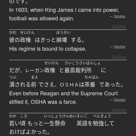
のです
。
In 1603, when King James I came into power,
football was allowed again.
—
Tatoeba
Details ▸
かれ
せいけん
ほうかい
彼の
政権
は
きっと
崩壊
する
。
His regime is bound to collapse.
—
Tatoeba
Details ▸
せいけん
さいこうさいばんしょ
だが
政権
と
最高裁判所
に
、レーガン
つぶ
まえ
ちゃばん
潰される
前
でさえ
は
茶番
であった
、ＯＳＨＡ
。
Even before Reagan and the Supreme Court
stifled it, OSHA was a farce.
—
Tatoeba
Details ▸
わか
ころ
いっしょうけんめい
えいご
べんきょう
若い
頃
もっと
一生懸命
英語
を
勉強して
おけばよかった
。