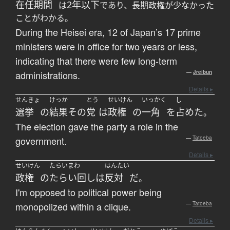
在任期間
2年以下
は
であり、長期政権が少なかった
ことがわかる。
During the Heisei era, 12 of Japan’s 17 prime
ministers were in office for two years or less,
indicating that there were few long-term
administrations.
—
Jreibun
Details ▸
せんきょ
けっか
とう
せいけん
いっかく
し
選挙
の
結果
その
党
は
政権
の
一角
を
占めた
。
The election gave the party a role in the
government.
—
Tatoeba
Details ▸
せいけん
たらいまわ
はんたい
政権
の
たらい回し
は
反対
だ
。
I'm opposed to political power being
monopolized within a clique.
—
Tatoeba
Details ▸