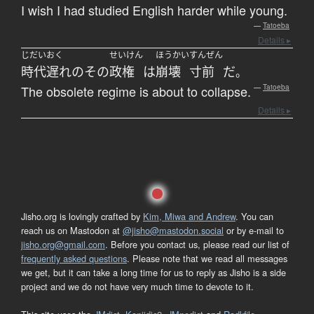
I wish I had studied English harder while young.
—
Tatoeba
Details ▸
じだいおく
せいけん
ほうかい
すんぜん
時代遅れ
の
その
政権
は
崩壊
寸前
だ
。
The obsolete regime is about to collapse.
—
Tatoeba
Details ▸
Jisho.org is lovingly crafted by
Kim, Miwa and Andrew
. You can
reach us on Mastodon at
@jisho@mastodon.social
or by e-mail to
jisho.org@gmail.com
. Before you contact us, please read our list of
frequently asked questions
. Please note that we read all messages
we get, but it can take a long time for us to reply as Jisho is a side
project and we do not have very much time to devote to it.