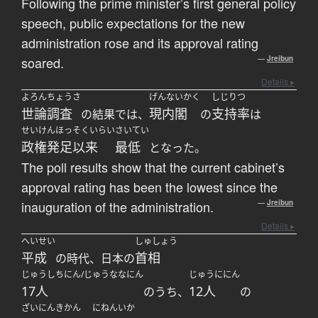
Following the prime minister’s first general policy
speech, public expectations for the new
administration rose and its approval rating
soared.
—
Jreibun
Details ▸
よろんちょうさ
げんないかく
しじりつ
世論調査
現内閣
支持率
の結果では、
の
は
せいけんほっそくいらい
さいてい
政権発足以来
最低
となった。
The poll results show that the current cabinet’s
approval rating has been the lowest since the
inauguration of the administration.
—
Jreibun
Details ▸
へいせい
しゅしょう
平成
首相
の時代、日本の
じゅうしちにん/じゅうななにん
じゅうににん
17人
12人
のうち、
の
ざいにんきかん
にねんいか