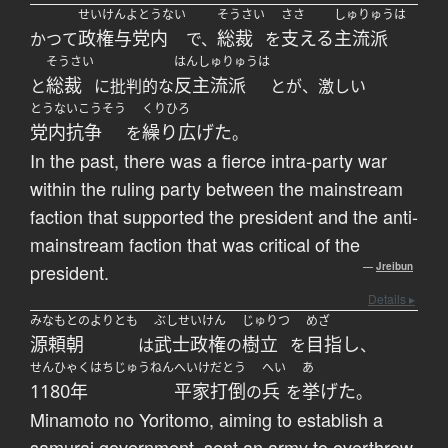
せいけんよとうない
そうさい
ささ
しゅりゅうは
政権与党内
総裁
支える
主流派
かつて
で、
を
そうさい
はんしゅりゅうは
総裁
反主流派
と
に批判的な
とが、激しい
とうないこうそう
くりひろ
党内抗争
繰り広げた
を
。
In the past, there was a fierce intra-party war
within the ruling party between the mainstream
faction that supported the president and the anti-
mainstream faction that was critical of the
president.
—
Jreibun
Details ▸
みなもとのよりとも
ぶしせいけん
じゅりつ
めざ
源頼朝
武士政権
樹立
目指し
は
の
を
、
せんひゃくはちじゅうねん
へいけだとう
へい
あ
1180年
平家打倒
兵
挙げた
の
を
。
Minamoto no Yoritomo, aiming to establish a
samurai government, sent an army to overthrow