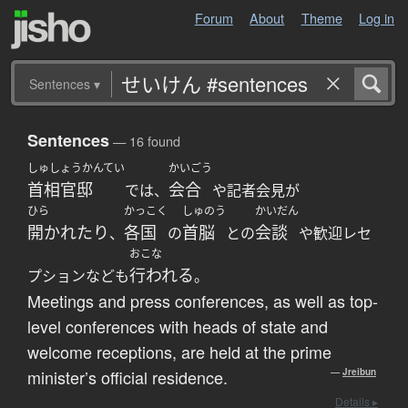
Forum
About
Theme
Log in
Sentences
▾
Sentences
— 16 found
しゅしょうかんてい
かいごう
首相官邸
会合
では、
や記者会見が
ひら
かっこく
しゅのう
かいだん
開かれたり
各国
首脳
会談
、
の
との
や歓迎レセ
おこな
行われる
プションなども
。
Meetings and press conferences, as well as top-
level conferences with heads of state and
welcome receptions, are held at the prime
minister’s official residence.
—
Jreibun
Details ▸