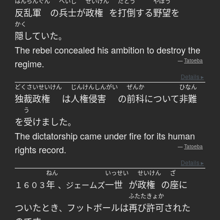
はんらんぐん
へいし
せいけん
だとう
やぼう
反乱軍
の
兵士
が
政権
を
打倒
する
野望
を
かく
隠していた
。
The rebel concealed his ambition to destroy the
regime.
—
Tatoeba
Details ▸
どくさいせいけん
じんけんしんがい
ぜんか
ひなん
独裁政権
は
人権侵害
の
前科
について
非難
う
を
受けました
。
The dictatorship came under fire for its human
rights record.
—
Tatoeba
Details ▸
ねん
いっせい
せいけん
ざ
年
一世
が
政権
の
座
に
１６０３
、ジェームズ
ふたた
きょか
ついた
とき
フットボール
は
再び
許可
された
、