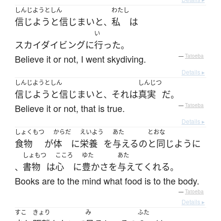
しんじようとしん
わたし
信じようと信じまいと
私
は
、
い
スカイダイビング
に
行った
。
Believe it or not, I went skydiving.
—
Tatoeba
Details ▸
しんじようとしん
しんじつ
信じようと信じまいと
それ
は
真実
だ
、
。
Believe it or not, that is true.
—
Tatoeba
Details ▸
しょくもつ
からだ
えいよう
あた
とおな
食物
が
体
に
栄養
を
与える
の
と同じように
しょもつ
こころ
ゆた
あた
書物
は
心
に
豊かさ
を
与えて
くれる
、
。
Books are to the mind what food is to the body.
—
Tatoeba
Details ▸
すこ
きょり
み
ふた