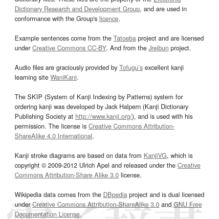
Dictionary Research and Development Group
, and are used in
conformance with the Group's
licence
.
Example sentences come from the
Tatoeba
project and are licensed
under
Creative Commons CC-BY
. And from the
Jreibun
project.
Audio files are graciously provided by
Tofugu’s
excellent kanji
learning site
WaniKani
.
The SKIP (System of Kanji Indexing by Patterns) system for
ordering kanji was developed by Jack Halpern (Kanji Dictionary
Publishing Society at
http://www.kanji.org/
), and is used with his
permission. The license is
Creative Commons Attribution-
ShareAlike 4.0 International
.
Kanji stroke diagrams are based on data from
KanjiVG
, which is
copyright © 2009-2012 Ulrich Apel and released under the
Creative
Commons Attribution-Share Alike 3.0
license.
Wikipedia data comes from the
DBpedia
project and is dual licensed
under
Creative Commons Attribution-ShareAlike 3.0
and
GNU Free
Documentation License
.