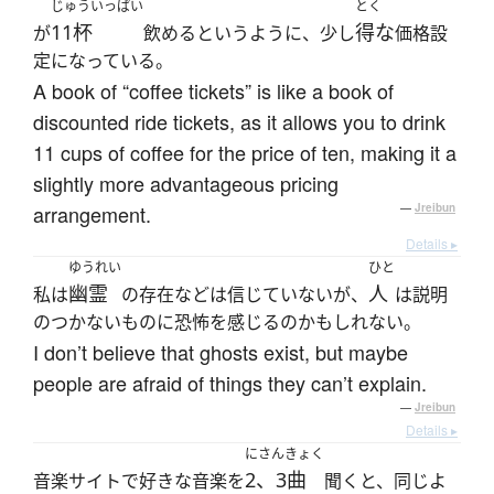
じゅういっぱい
とく
11杯
得な
が
飲めるというように、少し
価格設
定になっている。
A book of “coffee tickets” is like a book of
discounted ride tickets, as it allows you to drink
11 cups of coffee for the price of ten, making it a
slightly more advantageous pricing
arrangement.
—
Jreibun
Details ▸
ゆうれい
ひと
幽霊
人
私は
の存在などは信じていないが、
は説明
のつかないものに恐怖を感じるのかもしれない。
I don’t believe that ghosts exist, but maybe
people are afraid of things they can’t explain.
—
Jreibun
Details ▸
にさんきょく
2、3曲
音楽サイトで好きな音楽を
聞くと、同じよ