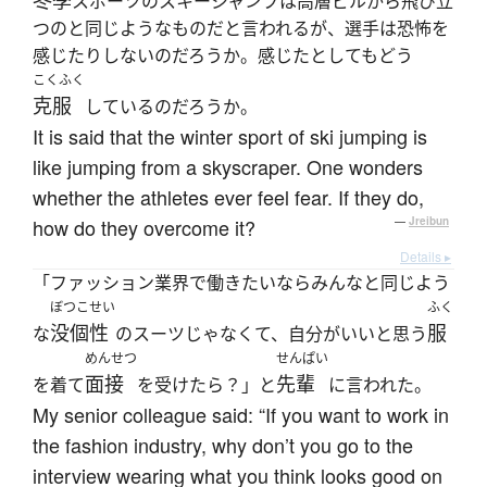
冬季
スポーツのスキージャンプは高層ビルから飛び立
つのと同じようなものだと言われるが、選手は恐怖を
感じたりしないのだろうか。感じたとしてもどう
こくふく
克服
しているのだろうか。
It is said that the winter sport of ski jumping is
like jumping from a skyscraper. One wonders
whether the athletes ever feel fear. If they do,
how do they overcome it?
—
Jreibun
Details ▸
「ファッション業界で働きたいならみんなと同じよう
ぼつこせい
ふく
没個性
服
な
のスーツじゃなくて、自分がいいと思う
めんせつ
せんぱい
面接
先輩
を着て
を受けたら？」と
に言われた。
My senior colleague said: “If you want to work in
the fashion industry, why don’t you go to the
interview wearing what you think looks good on