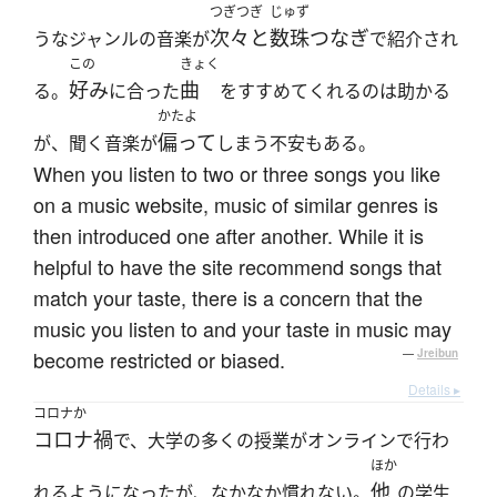
つぎつぎ
じゅず
次々と
数珠つなぎ
うなジャンルの音楽が
で紹介され
この
きょく
好み
曲
る。
に合った
をすすめてくれるのは助かる
かたよ
偏って
が、聞く音楽が
しまう不安もある。
When you listen to two or three songs you like
on a music website, music of similar genres is
then introduced one after another. While it is
helpful to have the site recommend songs that
match your taste, there is a concern that the
music you listen to and your taste in music may
become restricted or biased.
—
Jreibun
Details ▸
コロナか
コロナ禍
で、大学の多くの授業がオンラインで行わ
ほか
他
れるようになったが、なかなか慣れない。
の学生