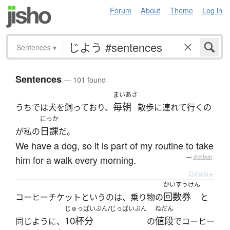
Forum
About
Theme
Log in
Sentences
▾
Sentences
— 101 found
まいあさ
毎朝
うちでは犬を飼っており、
散歩に連れて行くの
にっか
日課
が私の
だ。
We have a dog, so it is part of my routine to take
him for a walk every morning.
—
Jreibun
Details ▸
かいすうけん
回数券
コーヒーチケットというのは、乗り物の
と
じゅっぱいぶん/じっぱいぶん
ねだん
10杯分
値段
同じように、
の
でコーヒー