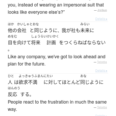
you, instead of wearing an impersonal suit that
looks like everyone else’s?”
—
Jreibun
Details ▸
ほか
かいしゃ
とおな
みらい
他の
会社
と同じように
我が社
も
未来
に
、
めをむ
しょうらい
けいかく
目を向けて
将来
計画
を
つくら
ねばならない
。
Like any company, we've got to look ahead and
plan for the future.
—
Tatoeba
Details ▸
ひと
よっきゅうふまん
にたい
おな
人
は
欲求不満
に対して
ほとんど
同じように
はんのう
反応
する
。
People react to the frustration in much the same
way.
—
Tatoeba
Details ▸