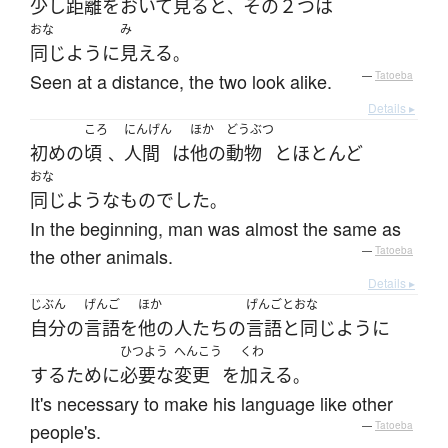
少し
距離
を
おいて
見る
と
その
２つ
は
、
おな
み
同じように
見える
。
Seen at a distance, the two look alike.
—
Tatoeba
Details ▸
ころ
にんげん
ほか
どうぶつ
初め
の
頃
人間
は
他の
動物
と
ほとんど
、
おな
同じような
もの
でした
。
In the beginning, man was almost the same as
the other animals.
—
Tatoeba
Details ▸
じぶん
げんご
ほか
げんご
とおな
自分
の
言語
を
他の
人たち
の
言語
と同じように
ひつよう
へんこう
くわ
する
ために
必要な
変更
を
加える
。
It's necessary to make his language like other
people's.
—
Tatoeba