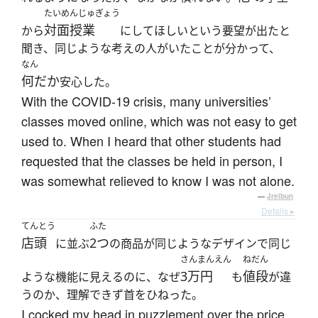
たいめんじゅぎょう
対面授業
から
にしてほしいという要望が出たと
聞き、同じような考えの人がいたことが分かって、
なん
何だか
安心した。
With the COVID-19 crisis, many universities’
classes moved online, which was not easy to get
used to. When I heard that other students had
requested that the classes be held in person, I
was somewhat relieved to know I was not alone.
—
Jreibun
Details ▸
てんとう
ふた
店頭
2つ
に並ぶ
の商品が同じようなデザインで同じ
さんまんえん
ねだん
3万円
値段
ような機能に見えるのに、なぜ
も
が違
うのか、理解できず首をひねった。
I cocked my head in puzzlement over the price