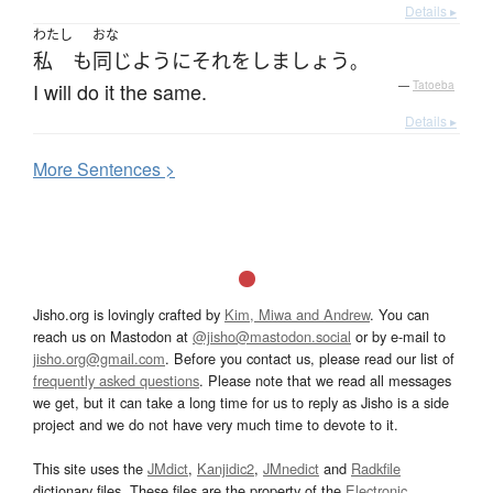
Details ▸
わたし
おな
私
も
同じように
それ
を
しましょう
。
I will do it the same.
—
Tatoeba
Details ▸
More
S
entences >
Jisho.org is lovingly crafted by
Kim, Miwa and Andrew
. You can
reach us on Mastodon at
@jisho@mastodon.social
or by e-mail to
jisho.org@gmail.com
. Before you contact us, please read our list of
frequently asked questions
. Please note that we read all messages
we get, but it can take a long time for us to reply as Jisho is a side
project and we do not have very much time to devote to it.
This site uses the
JMdict
,
Kanjidic2
,
JMnedict
and
Radkfile
dictionary files. These files are the property of the
Electronic