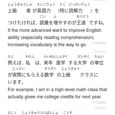
じょうきゅう
しゃ
えいご
りょく
とく
どっかいりょく
上級
者
が
英語
力
特に
読解力
を
（
）
ごい
ふ
おうどう
つけ
たければ
語彙
を
増やす
の
が
王道
です
ね
、
。
If the more advanced want to improve English
ability (especially reading comprehension)
increasing vocabulary is the way to go.
—
Tatoeba
Details ▸
たと
わたし
らいねん
しんがく
だいがく
たんい
例えば
私
は
来年
進学
する
大学
の
単位
、
、
じっさい
すうがく
じょうきゅう
が
実際に
もらえる
数学
の
上級
クラス
に
います
。
For example, I am in a high-level math class that
actually gives me college credits for next year.
—
Tatoeba
Details ▸
ひこく
じょうきゅうさいばんしょ
こうそ