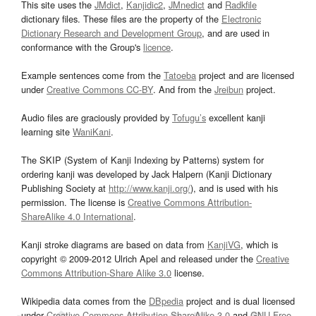
This site uses the
JMdict
,
Kanjidic2
,
JMnedict
and
Radkfile
dictionary files. These files are the property of the
Electronic
Dictionary Research and Development Group
, and are used in
conformance with the Group's
licence
.
Example sentences come from the
Tatoeba
project and are licensed
under
Creative Commons CC-BY
. And from the
Jreibun
project.
Audio files are graciously provided by
Tofugu’s
excellent kanji
learning site
WaniKani
.
The SKIP (System of Kanji Indexing by Patterns) system for
ordering kanji was developed by Jack Halpern (Kanji Dictionary
Publishing Society at
http://www.kanji.org/
), and is used with his
permission. The license is
Creative Commons Attribution-
ShareAlike 4.0 International
.
Kanji stroke diagrams are based on data from
KanjiVG
, which is
copyright © 2009-2012 Ulrich Apel and released under the
Creative
Commons Attribution-Share Alike 3.0
license.
Wikipedia data comes from the
DBpedia
project and is dual licensed
under
Creative Commons Attribution-ShareAlike 3.0
and
GNU Free