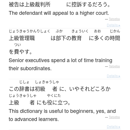
被告
は
上級裁判所
に
控訴
する
だろう
。
The defendant will appeal to a higher court.
—
Tatoeba
Details ▸
じょうきゅうかんりしょく
ぶか
きょういく
おお
じかん
上級管理職
は
部下
の
教育
に
多く
の
時間
つい
を
費やす
。
Senior executives spend a lot of time training
their subordinates.
—
Tatoeba
Details ▸
じしょ
しょきゅう
しゃ
この
辞書
は
初級
者
に
いや
それどころか
、
じょうきゅう
しゃ
やくにた
上級
者
にも
役に立つ
。
This dictionary is useful to beginners, yes, and
to advanced learners.
—
Tatoeba
Details ▸