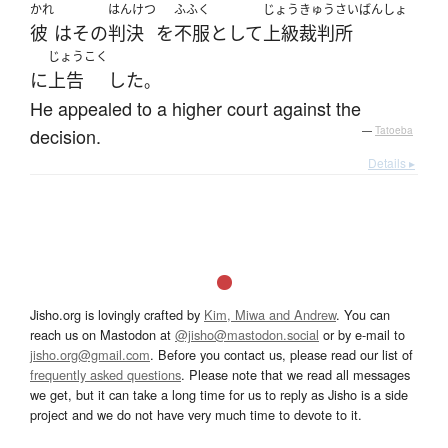
かれ
はんけつ
ふふく
じょうきゅうさいばんしょ
彼
は
その
判決
を
不服
として
上級裁判所
じょうこく
に
上告
した
。
He appealed to a higher court against the
decision.
—
Tatoeba
Details ▸
Jisho.org is lovingly crafted by
Kim, Miwa and Andrew
. You can
reach us on Mastodon at
@jisho@mastodon.social
or by e-mail to
jisho.org@gmail.com
. Before you contact us, please read our list of
frequently asked questions
. Please note that we read all messages
we get, but it can take a long time for us to reply as Jisho is a side
project and we do not have very much time to devote to it.