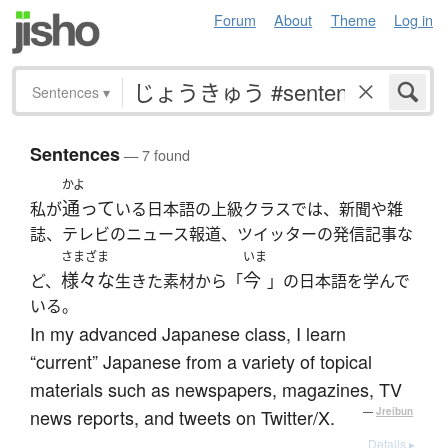
Forum
About
Theme
Log in
Sentences
▾
Sentences
— 7 found
かよ
通って
私が
いる日本語の上級クラスでは、新聞や雑
誌、テレビのニュース報道、ツイッターの発信記事な
さまざま
いま
様々な
今
ど、
生きた素材から「
」の日本語を学んで
いる。
In my advanced Japanese class, I learn
“current” Japanese from a variety of topical
materials such as newspapers, magazines, TV
news reports, and tweets on Twitter/X.
—
Jreibun
Details ▸