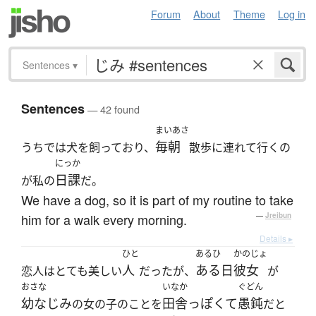
Forum
About
Theme
Log in
Sentences
▾
Sentences
— 42 found
まいあさ
毎朝
うちでは犬を飼っており、
散歩に連れて行くの
にっか
日課
が私の
だ。
We have a dog, so it is part of my routine to take
him for a walk every morning.
—
Jreibun
Details ▸
ひと
あるひ
かのじょ
人
ある日
彼女
恋人はとても美しい
だったが、
が
おさな
いなか
ぐどん
幼なじみ
田舎っぽくて
愚鈍
の女の子のことを
だと