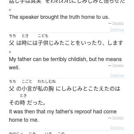
話し手
は
真実
を
われわれ
に
しみじみと
悟らせた
。
The speaker brought the truth home to us.
—
Tatoeba
Details ▸
ちち
とき
こども
父
は
時には
子供じみた
こと
を
いったり
します
、
。
My father can be terribly childish, but he means
well.
—
Tatoeba
Details ▸
ちち
こごと
わたし
むね
父
の
小言
が
私の
胸
に
しみじみと
こたえた
の
は
とき
その
時
だった
。
It was then that my father's reproof had come
home to me.
—
Tatoeba
Details ▸
かのじょ
じみ
いろ
この