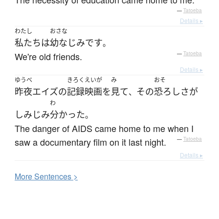
—
Tatoeba
Details ▸
わたし
おさな
私たち
は
幼なじみ
です
。
We're old friends.
—
Tatoeba
Details ▸
ゆうべ
きろくえいが
み
おそ
昨夜
エイズ
の
記録映画
を
見て
その
恐ろし
さ
が
、
わ
しみじみ
分かった
。
The danger of AIDS came home to me when I
saw a documentary film on it last night.
—
Tatoeba
Details ▸
More
S
entences >