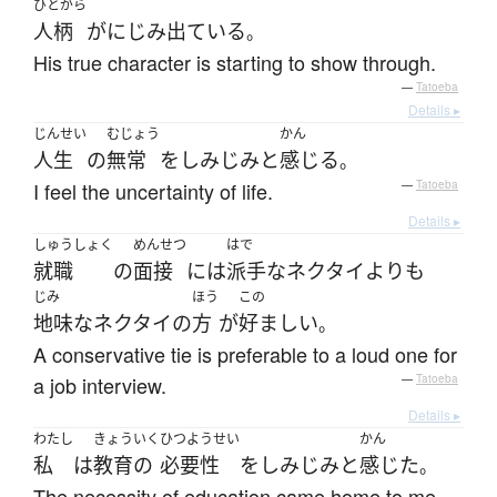
ひとがら
人柄
が
にじみ出ている
。
His true character is starting to show through.
—
Tatoeba
Details ▸
じんせい
むじょう
かん
人生
の
無常
を
しみじみと
感じる
。
I feel the uncertainty of life.
—
Tatoeba
Details ▸
しゅうしょく
めんせつ
はで
就職
の
面接
には
派手な
ネクタイ
よりも
じみ
ほう
この
地味な
ネクタイ
の
方
が
好ましい
。
A conservative tie is preferable to a loud one for
a job interview.
—
Tatoeba
Details ▸
わたし
きょういく
ひつようせい
かん
私
は
教育の
必要性
を
しみじみと
感じた
。
The necessity of education came home to me.