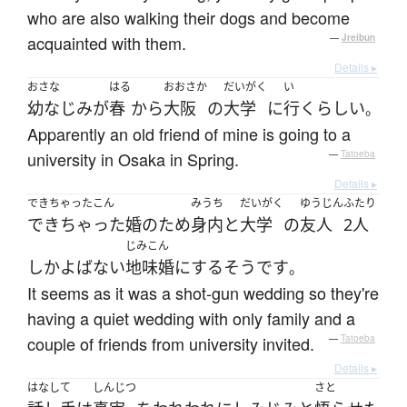
who are also walking their dogs and become
acquainted with them.
—
Jreibun
Details ▸
おさな
はる
おおさか
だいがく
い
幼なじみ
が
春
から
大阪
の
大学
に
行く
らしい
。
Apparently an old friend of mine is going to a
university in Osaka in Spring.
—
Tatoeba
Details ▸
できちゃったこん
みうち
だいがく
ゆうじん
ふたり
できちゃった婚
の
ため
身内
と
大学
の
友人
2人
じみこん
しか
よばない
地味婚
に
する
そうです
。
It seems as it was a shot-gun wedding so they're
having a quiet wedding with only family and a
couple of friends from university invited.
—
Tatoeba
Details ▸
はなして
しんじつ
さと