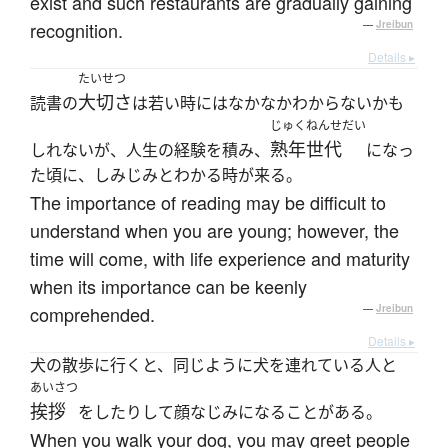
exist and such restaurants are gradually gaining
recognition.
—
Jreibun
Details ▸
たいせつ
大切さ
読書の
は若い時にはなかなかわからないかも
じゅくねんせだい
熟年世代
しれないが、人生の経験を積み、
になっ
た頃に、しみじみとわかる時が来る。
The importance of reading may be difficult to
understand when you are young; however, the
time will come, with life experience and maturity
when its importance can be keenly
comprehended.
—
Jreibun
Details ▸
犬の散歩に行くと、同じように犬を連れている人と
あいさつ
挨拶
をしたりして顔なじみになることがある。
When you walk your dog, you may greet people