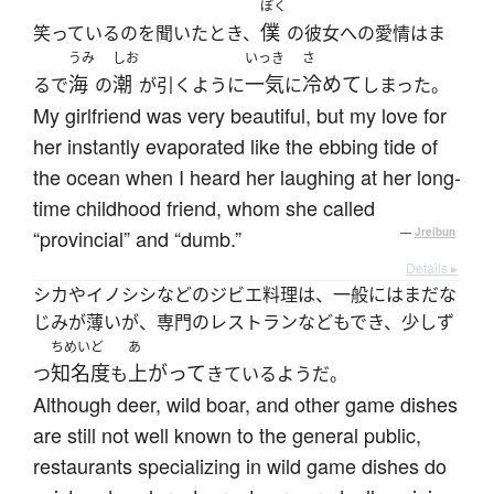
ぼく
僕
笑っているのを聞いたとき、
の彼女への愛情はま
うみ
しお
いっき
さ
海
潮
一気
冷めて
るで
の
が引くように
に
しまった。
My girlfriend was very beautiful, but my love for
her instantly evaporated like the ebbing tide of
the ocean when I heard her laughing at her long-
time childhood friend, whom she called
“provincial” and “dumb.”
—
Jreibun
Details ▸
シカやイノシシなどのジビエ料理は、一般にはまだな
じみが薄いが、専門のレストランなどもでき、少しず
ちめいど
あ
知名度
上がって
つ
も
きているようだ。
Although deer, wild boar, and other game dishes
are still not well known to the general public,
restaurants specializing in wild game dishes do