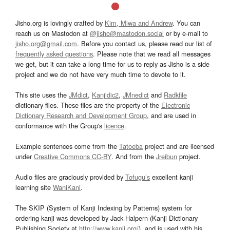
Jisho.org is lovingly crafted by
Kim, Miwa and Andrew
. You can
reach us on Mastodon at
@jisho@mastodon.social
or by e-mail to
jisho.org@gmail.com
. Before you contact us, please read our list of
frequently asked questions
. Please note that we read all messages
we get, but it can take a long time for us to reply as Jisho is a side
project and we do not have very much time to devote to it.
This site uses the
JMdict
,
Kanjidic2
,
JMnedict
and
Radkfile
dictionary files. These files are the property of the
Electronic
Dictionary Research and Development Group
, and are used in
conformance with the Group's
licence
.
Example sentences come from the
Tatoeba
project and are licensed
under
Creative Commons CC-BY
. And from the
Jreibun
project.
Audio files are graciously provided by
Tofugu’s
excellent kanji
learning site
WaniKani
.
The SKIP (System of Kanji Indexing by Patterns) system for
ordering kanji was developed by Jack Halpern (Kanji Dictionary
Publishing Society at
http://www.kanji.org/
), and is used with his