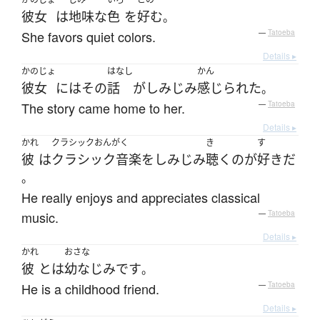
彼女
は
地味な
色
を
好む
。
She favors quiet colors.
—
Tatoeba
Details ▸
かのじょ
はなし
かん
彼女
には
その
話
が
しみじみ
感じられた
。
The story came home to her.
—
Tatoeba
Details ▸
かれ
クラシックおんがく
き
す
彼
は
クラシック音楽
を
しみじみ
聴く
の
が
好き
だ
。
He really enjoys and appreciates classical
music.
—
Tatoeba
Details ▸
かれ
おさな
彼
とは
幼なじみ
です
。
He is a childhood friend.
—
Tatoeba
Details ▸