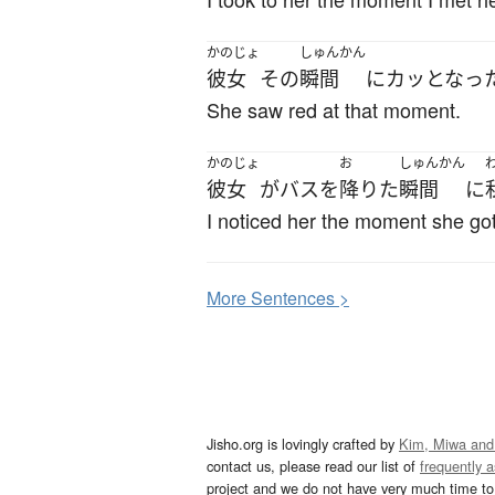
かのじょ
しゅんかん
彼女
その
瞬間
に
カッとなっ
She saw red at that moment.
かのじょ
お
しゅんかん
彼女
が
バス
を
降りた
瞬間
に
I noticed her the moment she got
More
S
entences >
Jisho.org is lovingly crafted by
Kim, Miwa and
contact us, please read our list of
frequently 
project and we do not have very much time to 