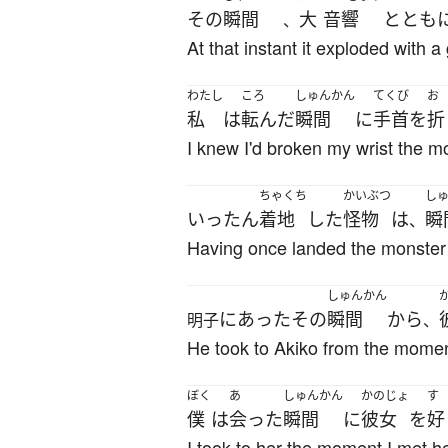
その
瞬間
大
音響
ととも
、
At that instant it exploded with a
わたし
ころ
しゅんかん
てくび
お
私
は
転んだ
瞬間
に
手首
を
折
I knew I'd broken my wrist the mo
ちゃくち
かいぶつ
し
いったん
着地
した
怪物
は
瞬
、
Having once landed the monster
しゅんかん
に
あった
その
瞬間
から
明子
、
He took to Akiko from the momen
ぼく
あ
しゅんかん
かのじょ
す
僕
は
会った
瞬間
に
彼女
を
好
I took to her the moment I met he