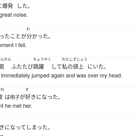
に
爆発
した
。
 great noise.
わ
った
こと
が
分かった
。
ment I fell.
ゅんかん
ちょうやく
わたし
ずじょう
間
ふたたび
跳躍
して
私の
頭上
に
いた
。
 immediately jumped again and was over my head.
かれ
す
彼
は
が
好きになった
明子
。
t he met her.
きになって
しまった
。
r.