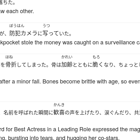
落ちた。
aw each other.
ぼうはん
うつ
防犯カメラ
写って
が、
に
いた。
kpocket stole the money was caught on a surveillance 
し
ほね
かれい
もろ
骨折
加齢
脆く
を
してしまった。骨は
とともに
なり、ちょっと
fter a minor fall. Bones become brittle with age, so even
かんき
歓喜
、名前を呼ばれた瞬間に
の声を上げたり、涙ぐんだり、共
 for Best Actress in a Leading Role expressed the magn
, bursting into tears, and hugging her co-stars.