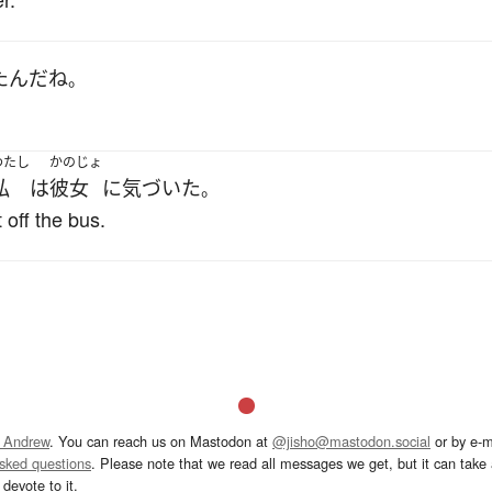
た
ん
だ
ね
。
わたし
かのじょ
私
は
彼女
に
気づいた
。
 off the bus.
 Andrew
. You can reach us on Mastodon at
@jisho@mastodon.social
or by e-m
asked questions
. Please note that we read all messages we get, but it can take a
devote to it.