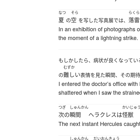
なつ
そら
らくら
夏
空
落雷
の
を写した写真展では、
In an exhibition of photographs 
the moment of a lightning strike.
もしかしたら、病状が良くなってい
むずか
難しい
の
表情を見た瞬間、その期
I entered the doctor’s office wi
shattered when I saw the straine
つぎ
しゅんかん
かいじゅ
次の
瞬間
ヘラクレス
は
怪獣
The next instant Hercules caught
しゅんかん
だい
おんきょう