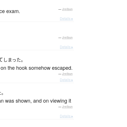
nce exam.
—
Jreibun
Details ▸
—
Jreibun
Details ▸
て
しまった。
fish on the hook somehow escaped.
—
Jreibun
Details ▸
た。
man was shown, and on viewing it
—
Jreibun
Details ▸