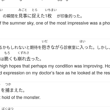
い
みごと
とら
いちまい
見事に
捉えた
1枚
の瞬間を
が印象的った。
of the summer sky, one of the most impressive was a phot
いだ
はい
抱きながら
入った
るかもしれないと期待を
診察室に
。しかし
もろ
くずれさ
脆くも
崩れ去った
待は
。
th high hopes that perhaps my condition was improving. 
d expression on my doctor’s face as he looked at the resu
う
つか
を
捕まえた
。
 hold of the monster.
ばくはつ