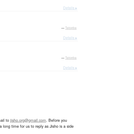
Details ▸
—
Tatoeba
Details ▸
—
Tatoeba
Details ▸
ail to
jisho.org@gmail.com
. Before you
 long time for us to reply as Jisho is a side