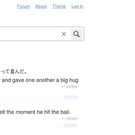
Forum
About
Theme
Log in
合って喜んだ。
 and gave one another a big hug
—
Jreibun
Details ▸
elt the moment he hit the ball.
—
Jreibun
Details ▸