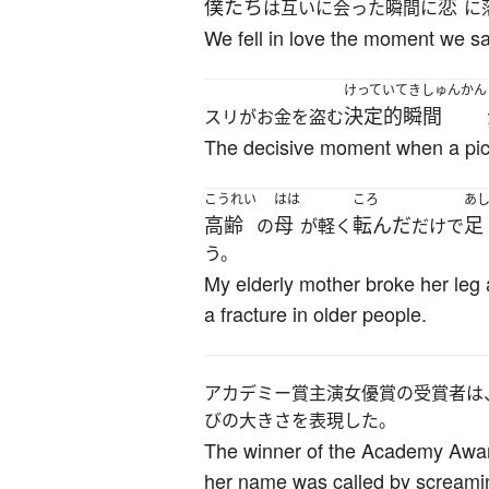
僕たち
恋
は互いに会った瞬間に
に
We fell in love the moment we s
けっていてきしゅんかん
決定的瞬間
スリがお金を盗む
The decisive moment when a pic
こうれい
はは
ころ
あ
高齢
母
転んだ
足
の
が軽く
だけで
う。
My elderly mother broke her leg a
a fracture in older people.
アカデミー賞主演女優賞の受賞者は
びの大きさを表現した。
The winner of the Academy Award
her name was called by screaming