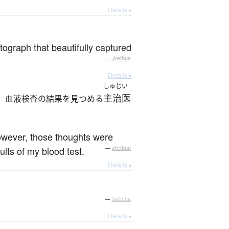
Details ▸
ograph that beautifully captured
—
Jreibun
Details ▸
しゅじい
主治医
、血液検査の結果を見つめる
However, those thoughts were
lts of my blood test.
—
Jreibun
Details ▸
—
Tatoeba
Details ▸