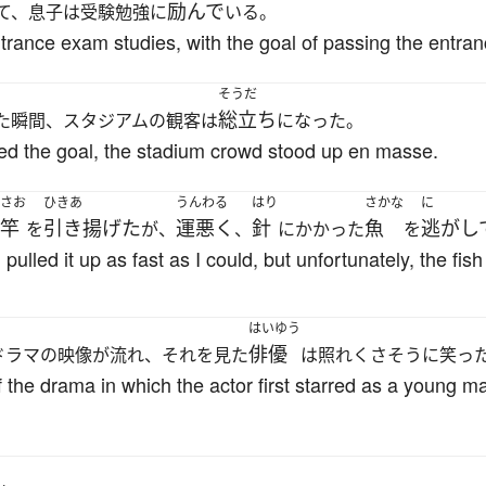
励んで
て、息子は受験勉強に
いる。
trance exam studies, with the goal of passing the entra
そうだ
総立ち
た瞬間、スタジアムの観客は
になった。
ed the goal, the stadium crowd stood up en masse.
さお
ひきあ
うんわる
はり
さかな
に
竿
引き揚げた
運悪く
針
魚
逃がし
を
が、
、
にかかった
を
I pulled it up as fast as I could, but unfortunately, the 
はいゆう
俳優
ドラマの映像が流れ、それを見た
は照れくさそうに笑っ
f the drama in which the actor first starred as a young 