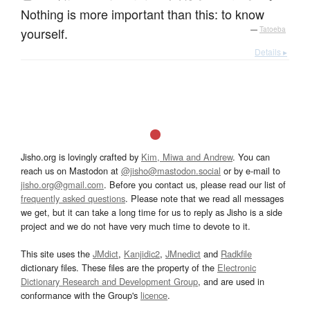
Nothing is more important than this: to know
yourself.
—
Tatoeba
Details ▸
Jisho.org is lovingly crafted by
Kim, Miwa and Andrew
. You can
reach us on Mastodon at
@jisho@mastodon.social
or by e-mail to
jisho.org@gmail.com
. Before you contact us, please read our list of
frequently asked questions
. Please note that we read all messages
we get, but it can take a long time for us to reply as Jisho is a side
project and we do not have very much time to devote to it.
This site uses the
JMdict
,
Kanjidic2
,
JMnedict
and
Radkfile
dictionary files. These files are the property of the
Electronic
Dictionary Research and Development Group
, and are used in
conformance with the Group's
licence
.