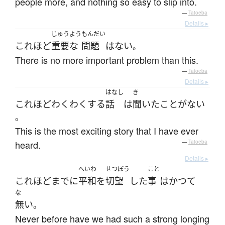
people more, and nothing so easy to slip into.
—
Tatoeba
Details ▸
じゅうよう
もんだい
これほど
重要な
問題
は
ない
。
There is no more important problem than this.
—
Tatoeba
Details ▸
はなし
き
これほど
わくわく
する
話
は
聞いた
ことがない
。
This is the most exciting story that I have ever
heard.
—
Tatoeba
Details ▸
へいわ
せつぼう
こと
これ
ほど
までに
平和
を
切望
した
事
は
かつて
な
無い
。
Never before have we had such a strong longing