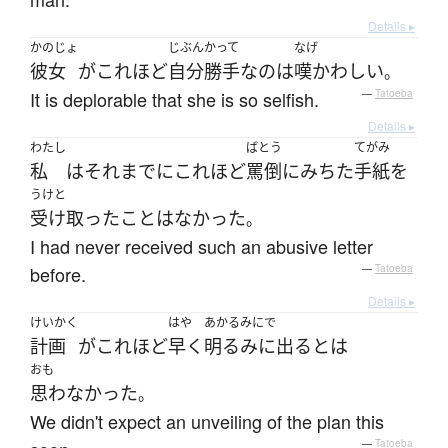
Details ▸
かのじょ
じぶんかって
なげ
彼女
が
これほど
自分勝手な
の
は
嘆かわしい
。
It is deplorable that she is so selfish.
—
Tatoeba
Details ▸
わたし
ばとう
てがみ
私
は
それ
まで
に
これほど
罵倒
に
みちた
手紙
を
うけと
受け取った
こと
は
なかった
。
I had never received such an abusive letter
before.
—
Tatoeba
Details ▸
けいかく
はや
あかるみにで
計画
が
これほど
早く
明るみに出る
とは
おも
思わなかった
。
We didn't expect an unveiling of the plan this
—
Tatoeba