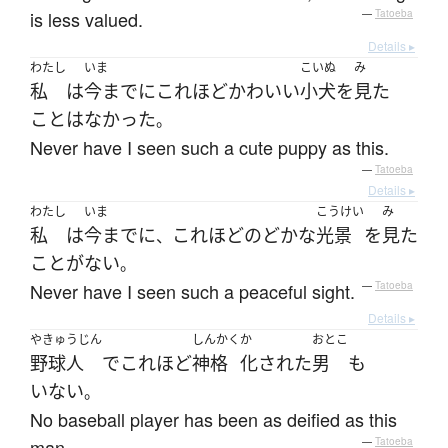
is less valued.
—
Tatoeba
Details ▸
わたし
いま
こいぬ
み
私
は
今まで
に
これほど
かわいい
小犬
を
見た
こと
は
なかった
。
Never have I seen such a cute puppy as this.
—
Tatoeba
Details ▸
わたし
いま
こうけい
み
私
は
今まで
に
これほど
のどかな
光景
を
見た
、
ことがない
。
Never have I seen such a peaceful sight.
—
Tatoeba
Details ▸
やきゅうじん
しんかく
か
おとこ
野球人
で
これほど
神格
化された
男
も
いない
。
No baseball player has been as deified as this
man.
—
Tatoeba