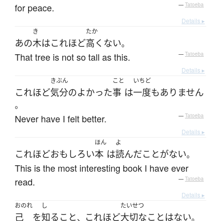
for peace.
—
Tatoeba
Details ▸
き
たか
あの
木
は
これほど
高くない
。
That tree is not so tall as this.
—
Tatoeba
Details ▸
きぶん
こと
いちど
これほど
気分
の
よかった
事
は
一度も
ありません
。
Never have I felt better.
—
Tatoeba
Details ▸
ほん
よ
これほど
おもしろい
本
は
読んだ
こと
が
ない
。
This is the most interesting book I have ever
read.
—
Tatoeba
Details ▸
おのれ
し
たいせつ
己
を
知る
こと
これほど
大切な
こと
は
ない
、
。