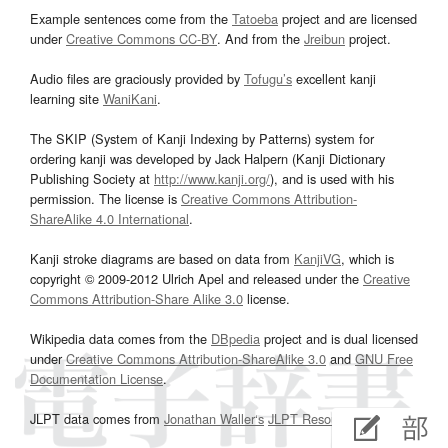
Example sentences come from the
Tatoeba
project and are licensed
under
Creative Commons CC-BY
. And from the
Jreibun
project.
Audio files are graciously provided by
Tofugu’s
excellent kanji
learning site
WaniKani
.
The SKIP (System of Kanji Indexing by Patterns) system for
ordering kanji was developed by Jack Halpern (Kanji Dictionary
Publishing Society at
http://www.kanji.org/
), and is used with his
permission. The license is
Creative Commons Attribution-
ShareAlike 4.0 International
.
Kanji stroke diagrams are based on data from
KanjiVG
, which is
copyright © 2009-2012 Ulrich Apel and released under the
Creative
Commons Attribution-Share Alike 3.0
license.
Wikipedia data comes from the
DBpedia
project and is dual licensed
under
Creative Commons Attribution-ShareAlike 3.0
and
GNU Free
Documentation License
.
JLPT data comes from
Jonathan Waller‘s
JLPT Resources
page.