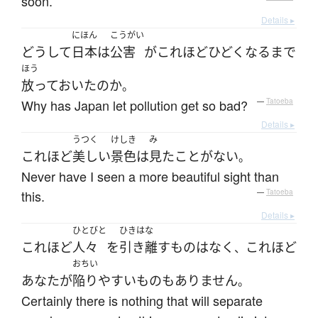
soon.
Details ▸
にほん
こうがい
どうして
日本
は
公害
が
これほど
ひどく
なる
まで
ほう
放っておいた
の
か
。
Why has Japan let pollution get so bad?
—
Tatoeba
Details ▸
うつく
けしき
み
これほど
美しい
景色
は
見た
ことがない
。
Never have I seen a more beautiful sight than
this.
—
Tatoeba
Details ▸
ひとびと
ひきはな
これほど
人々
を
引き離す
もの
は
なく
これ
ほど
、
おちい
あなた
が
陥り
やすい
もの
も
ありません
。
Certainly there is nothing that will separate