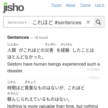
Forum
About
Theme
Log in
Sentences
▾
Sentences
— 18 found
じんるい
さいがい
けいけん
人類
が
これほど
の
災害
を
経験
した
こと
は
ほとんど
なかった
。
Seldom have human beings experienced such a
disaster.
—
Tatoeba
Details ▸
じかん
きちょう
時間
ほど
貴重な
もの
は
ない
が
これ
ほど
、
かろんじ
軽んじられえている
もの
は
ない
。
Nothing is more valuable than time, but nothing