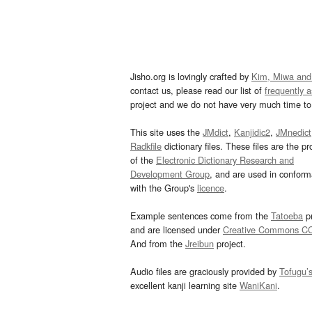
Jisho.org is lovingly crafted by
Kim, Miwa and
contact us, please read our list of
frequently 
project and we do not have very much time to 
This site uses the
JMdict
,
Kanjidic2
,
JMnedict
Radkfile
dictionary files. These files are the pr
of the
Electronic Dictionary Research and
Development Group
, and are used in confor
with the Group's
licence
.
Example sentences come from the
Tatoeba
pr
and are licensed under
Creative Commons C
And from the
Jreibun
project.
Audio files are graciously provided by
Tofugu’
excellent kanji learning site
WaniKani
.