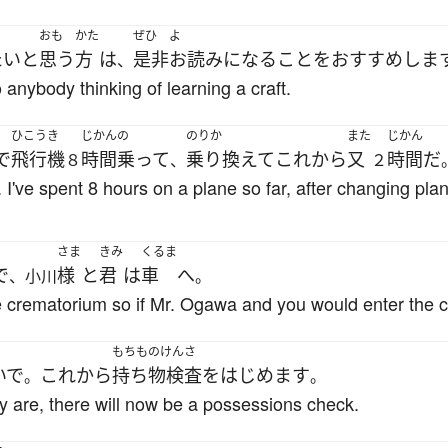
おも
かた
ぜひ
よ
たい
と
思う
方
は
是非
お読み
になる
こと
を
おすすめ
しま
、
 anybody thinking of learning a craft.
ひこうき
じかん
の
のりか
また
じかん
で
飛行機
時間
乗って
乗り換えて
これ
から
又
時間
だ
８
、
２
w. I've spent 8 hours on a plane so far, after changing pla
さま
きみ
くるま
で
様
と
君
は
車
へ
、小川
。
 crematorium so if Mr. Ogawa and you would enter the ca
もちものけんさ
いで
これ
から
持ち物検査
を
はじめます
。
。
y are, there will now be a possessions check.