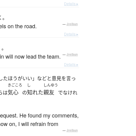
Details ▸
く。
els on the road.
—
Jreibun
Details ▸
く。
in will now lead the team.
—
Jreibun
Details ▸
したほうがいい」などと意見を言っ
きごころ
し
しんゆう
気心
知れた
親友
らは
の
でなけれ
s request. He found my comments,
w on, I will refrain from
—
Jreibun