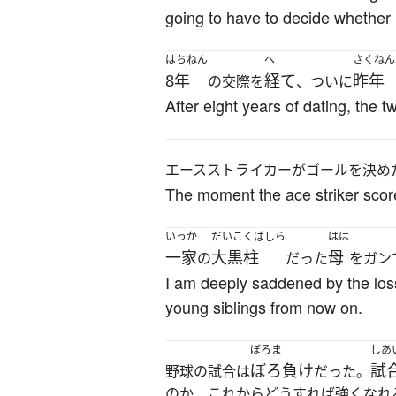
going to have to decide whether 
はちねん
へ
さくねん
8年
経て
昨年
の交際を
、ついに
After eight years of dating, the tw
エースストライカーがゴールを決め
The moment the ace striker scor
いっか
だいこくばしら
はは
一家
大黒柱
母
の
だった
をガン
I am deeply saddened by the loss
young siblings from now on.
ぼろま
しあ
ぼろ負け
試
野球の試合は
だった。
のか、これからどうすれば強くなれ