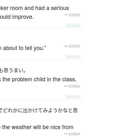
ocker room and had a serious
ould improve.
—
Jreibun
Details ▸
 about to tell you.”
—
Jreibun
Details ▸
も思うまい。
the problem child in the class,
—
Jreibun
Details ▸
でどれかに出かけてみようかなと思
the weather will be nice from
—
Jreibun