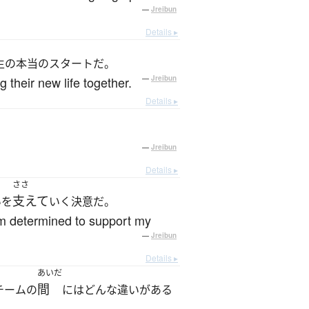
—
Jreibun
Details ▸
生の本当のスタートだ。
g their new life together.
—
Jreibun
Details ▸
—
Jreibun
Details ▸
ささ
支えて
いを
いく決意だ。
 am determined to support my
—
Jreibun
Details ▸
あいだ
間
チームの
にはどんな違いがある