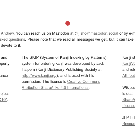
 Andrew
. You can reach us on Mastodon at
@jisho@mastodon.social
or by e-m
asked questions
. Please note that we read all messages we get, but it can take a
devote to it.
and
The SKIP (System of Kanji Indexing by Patterns)
Kanji s
operty
system for ordering kanji was developed by Jack
KanjiV
Halpern (Kanji Dictionary Publishing Society at
and re
mance
http://www.kanji.org/
), and is used with his
Attribu
permission. The license is
Creative Commons
Attribution-ShareAlike 4.0 International
.
Wikipe
oject
is dual
C-BY
.
ShareAl
Licens
s
JLPT d
Resour