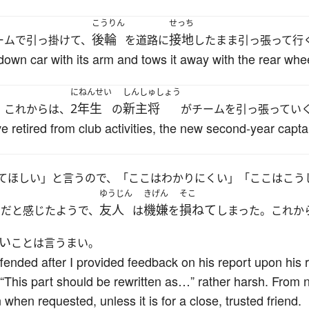
こうりん
せっち
後輪
接地
ームで引っ掛けて、
を道路に
したまま引っ張って行
own car with its arm and tows it away with the rear whe
にねんせい
しんしゅしょう
2年生
新主将
、これからは、
の
がチームを引っ張ってい
e retired from club activities, the new second-year capta
てほしい」と言うので、「ここはわかりにくい」「ここはこう
ゆうじん
きげん
そこ
友人
機嫌
損ねて
トだと感じたようで、
は
を
しまった。これか
い
ことは言うまい。
fended after I provided feedback on his report upon hi
r “This part should be rewritten as…” rather harsh. From no
 when requested, unless it is for a close, trusted friend.