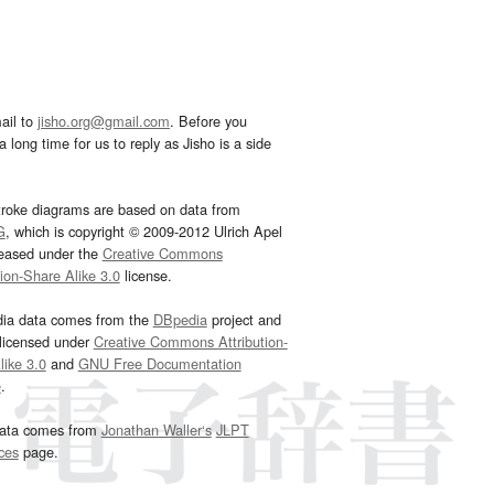
ail to
jisho.org@gmail.com
. Before you
 long time for us to reply as Jisho is a side
troke diagrams are based on data from
G
, which is copyright © 2009-2012 Ulrich Apel
leased under the
Creative Commons
tion-Share Alike 3.0
license.
dia data comes from the
DBpedia
project and
 licensed under
Creative Commons Attribution-
ike 3.0
and
GNU Free Documentation
e
.
ata comes from
Jonathan Waller‘s
JLPT
ces
page.