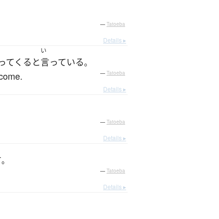
—
Tatoeba
Details ▸
い
ってくる
と
言っている
。
 come.
—
Tatoeba
Details ▸
—
Tatoeba
Details ▸
す
。
—
Tatoeba
Details ▸