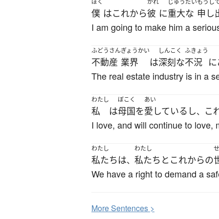
ぼく
かれ
じゅうだい
もうし
僕
は
これから
彼
に
重大な
申し
I am going to make him a serious
ふどうさん
ぎょうかい
しんこく
ふきょう
不動産
業界
は
深刻な
不況
に
The real estate industry is in a 
わたし
ぼこく
あい
私
は
母国
を
愛している
し
こ
、
I love, and will continue to love
わたし
わたし
私たち
は
私たち
と
これから
の
、
We have a right to demand a safe
More
S
entences >