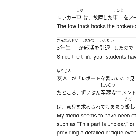
しゃ
くるま
車
車
レッカー
は、故障した
をア
The tow truck hooks the broken-d
さんねんせい
ぶかつ
いんたい
3年生
部活
引退
が
を
したので
Since the third-year students hav
ゆうじん
友人
が「レポートを書いたので見
しんらつ
辛辣な
たところ、ずいぶん
コメン
きび
厳し
ば、意見を求められてもあまり
My friend seems to have been of
such as “This part is unclear,” o
providing a detailed critique even