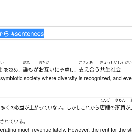
せい
だれ
おたが
ささえあ
きょうせいしゃかい
性
誰もが
お互いに
支え合う
共生社会
を認め、
尊重し、
a symbiotic society where diversity is recognized, and e
てんぽ
やちん
店舗
家賃
り多くの収益が上がっていない。しかしこれから
の
が
されている。
erating much revenue lately. However, the rent for the st