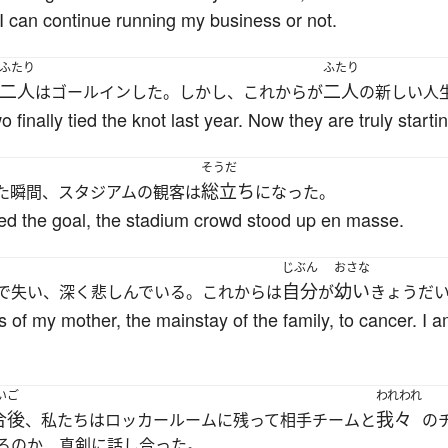
I can continue running my business or not.
ふたり
ふたり
二人
二人
はゴールインした。しかし、これからが
の新しい人
o finally tied the knot last year. Now they are truly startin
そうだ
総立ち
た瞬間、スタジアムの観客は
になった。
ed the goal, the stadium crowd stood up en masse.
じぶん
おさな
自分
幼い
で失い、深く悲しんでいる。これからは
が
きょうだ
 of my mother, the mainstay of the family, to cancer. I
いご
われわれ
合後
我々
、私たちはロッカールームに残って相手チームと
の
るのか、真剣に話し合った。