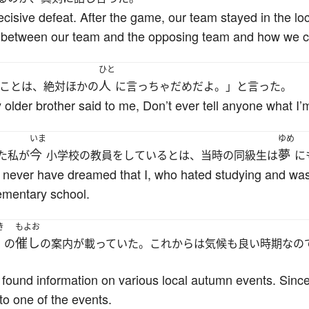
cisive defeat. After the game, our team stayed in the l
es between our team and the opposing team and how we c
ひと
人
ことは、絶対ほかの
に言っちゃだめだよ。」と言った。
 older brother said to me, Don’t ever tell anyone what I’m
いま
ゆめ
今
夢
た私が
小学校の教員をしているとは、当時の同級生は
に
never have dreamed that I, who hated studying and was 
ementary school.
き
もよお
催し
の
の案内が載っていた。これからは気候も良い時期なの
ound information on various local autumn events. Since 
 to one of the events.