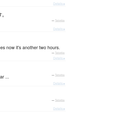
Details ▸
す
。
—
Tatoeba
Details ▸
。
nes now it's another two hours.
—
Tatoeba
Details ▸
r ...
—
Tatoeba
Details ▸
—
Tatoeba
Details ▸