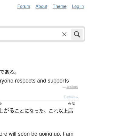
Forum
About
Theme
Log in
である。
veryone respects and supports
—
Jreibun
Details ▸
あ
みせ
上がる
店
ことになった。これ以上
ore will soon be going up. I am