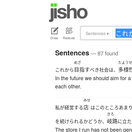
Sentences
▾
Draw
Radicals
Sentences
— 87 found
めざ
たよう
目指す
多様
これから
べき社会は、
In the future we should aim for 
each other.
みせ
店
私が経営する
はこのところあま
きろ
岐路
を続けられるかどうか、
に立た
The store I run has not been gen