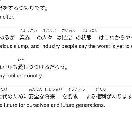
で
出
を
する
つもり
です
。
 offer.
ぎょうかい
ひとびと
さいあく
じょうたい
ある
が
業界
の
人々
は
最悪
の
状態
は
これから
や
、
serious slump, and industry people say the worst is yet to
いと
れから
も
愛し
つづける
だろう
。
, my mother country.
せだい
あんぜん
しょうらい
ようきゅう
けんり
世代
の
ために
安全な
将来
を
要求
する
権利
が
ありま
 future for ourselves and future generations.