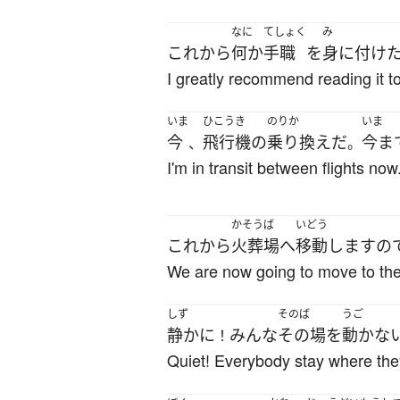
なに
てしょく
み
これから
何か
手職
を
身に付け
I greatly recommend reading it to
いま
ひこうき
のりか
いま
今
飛行機
の
乗り換え
だ
今ま
、
。
I'm in transit between flights no
かそうば
いどう
これから
火葬場
へ
移動
します
の
We are now going to move to the
しず
そのば
うご
静かに
みんな
その場
を
動かな
！
Quiet! Everybody stay where the