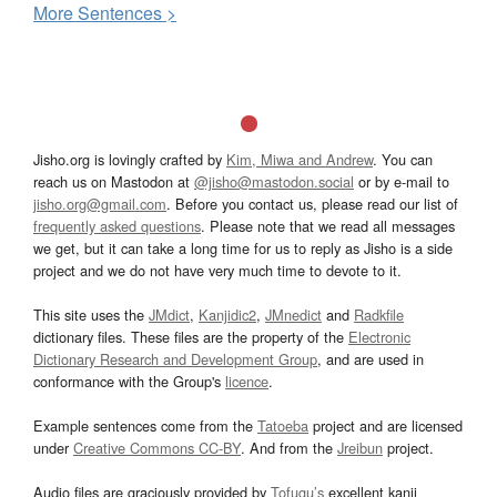
More
S
entences >
Jisho.org is lovingly crafted by
Kim, Miwa and Andrew
. You can
reach us on Mastodon at
@jisho@mastodon.social
or by e-mail to
jisho.org@gmail.com
. Before you contact us, please read our list of
frequently asked questions
. Please note that we read all messages
we get, but it can take a long time for us to reply as Jisho is a side
project and we do not have very much time to devote to it.
This site uses the
JMdict
,
Kanjidic2
,
JMnedict
and
Radkfile
dictionary files. These files are the property of the
Electronic
Dictionary Research and Development Group
, and are used in
conformance with the Group's
licence
.
Example sentences come from the
Tatoeba
project and are licensed
under
Creative Commons CC-BY
. And from the
Jreibun
project.
Audio files are graciously provided by
Tofugu’s
excellent kanji