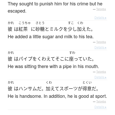
They sought to punish him for his crime but he
escaped.
—
Tatoeba
Details ▸
かれ
こうちゃ
さとう
すこ
くわ
彼
は
紅茶
に
砂糖
と
ミルク
を
少し
加えた
。
He added a little sugar and milk to his tea.
—
Tatoeba
Details ▸
かれ
すわ
彼
は
パイプ
を
くわえて
そこ
に
座っていた
。
He was sitting there with a pipe in his mouth.
—
Tatoeba
Details ▸
かれ
くわ
とくい
彼
は
ハンサム
だ
加えて
スポーツ
が
得意
だ
。
。
He is handsome. In addition, he is good at sport.
—
Tatoeba
Details ▸