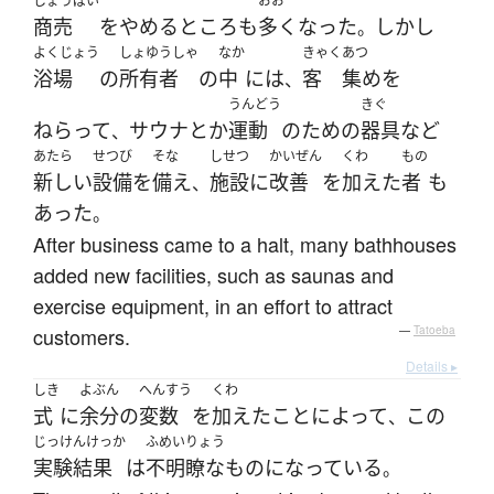
しょうばい
おお
商売
を
やめる
ところ
も
多く
なった
しかし
。
よくじょう
しょゆうしゃ
なか
きゃく
あつ
浴場
の
所有者
の
中
には
客
集め
を
、
うんどう
きぐ
ねらって
サウナ
とか
運動
の
ため
の
器具
など
、
あたら
せつび
そな
しせつ
かいぜん
くわ
もの
新しい
設備
を
備え
施設
に
改善
を
加えた
者
も
、
あった
。
After business came to a halt, many bathhouses
added new facilities, such as saunas and
exercise equipment, in an effort to attract
customers.
—
Tatoeba
Details ▸
しき
よぶん
へんすう
くわ
式
に
余分
の
変数
を
加えた
ことによって
この
、
じっけんけっか
ふめいりょう
実験結果
は
不明瞭な
もの
になっている
。