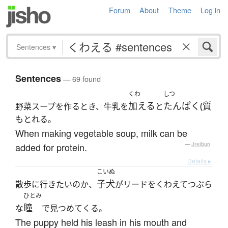
Forum
About
Theme
Log in
Sentences
▾
Sentences
— 69 found
くわ
しつ
加える
たんぱく(質
野菜スープを作るとき、牛乳を
と
もとれる。
When making vegetable soup, milk can be
added for protein.
—
Jreibun
Details ▸
こいぬ
子犬
散歩に行きたいのか、
がリードをくわえてつぶら
ひとみ
瞳
な
で見つめてくる。
The puppy held his leash in his mouth and