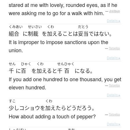
stared at me with lovely, rounded eyes, as if he
were asking me to go for a walk with him.
—
Jreibun
Details ▸
くみあい
せいさい
くわ
だとう
組合
に
制裁
を
加える
こと
は
妥当
ではない
。
It is improper to impose sanctions upon the
union.
—
Tatoeba
Details ▸
せん
ひゃく
くわ
せん
ひゃく
千
に
百
を
加える
と
千
百
になる
。
If you add one hundred to one thousand, you get
eleven hundred.
—
Tatoeba
Details ▸
すこ
くわ
少し
コショウ
を
加えたら
どう
だろう
。
How about adding a touch of pepper?
—
Tatoeba
Details ▸