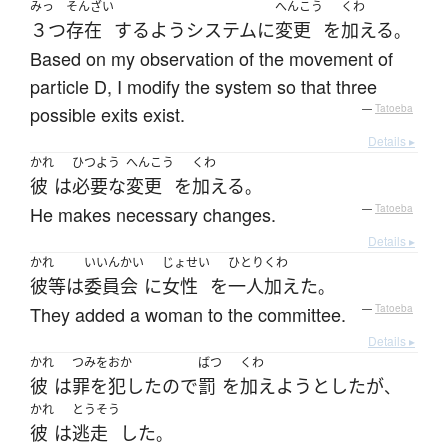
みっ
そんざい
へんこう
くわ
３つ
存在
する
よう
システム
に
変更
を
加える
。
Based on my observation of the movement of
particle D, I modify the system so that three
possible exits exist.
—
Tatoeba
Details ▸
かれ
ひつよう
へんこう
くわ
彼
は
必要な
変更
を
加える
。
He makes necessary changes.
—
Tatoeba
Details ▸
かれ
いいんかい
じょせい
ひとり
くわ
彼等
は
委員会
に
女性
を
一人
加えた
。
They added a woman to the committee.
—
Tatoeba
Details ▸
かれ
つみをおか
ばつ
くわ
彼
は
罪を犯した
ので
罰
を
加えよう
とした
が
、
かれ
とうそう
彼
は
逃走
した
。