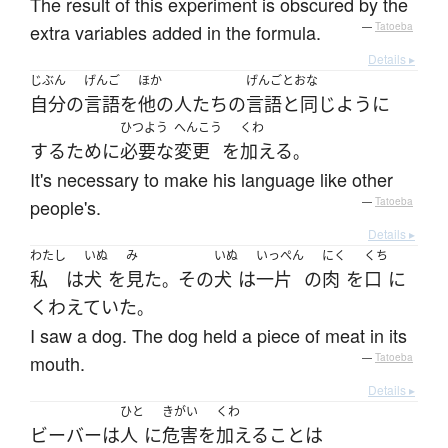
The result of this experiment is obscured by the
extra variables added in the formula.
—
Tatoeba
Details ▸
じぶん
げんご
ほか
げんご
とおな
自分
の
言語
を
他の
人たち
の
言語
と同じように
ひつよう
へんこう
くわ
する
ために
必要な
変更
を
加える
。
It's necessary to make his language like other
people's.
—
Tatoeba
Details ▸
わたし
いぬ
み
いぬ
いっぺん
にく
くち
私
は
犬
を
見た
その
犬
は
一片
の
肉
を
口
に
。
くわえていた
。
I saw a dog. The dog held a piece of meat in its
mouth.
—
Tatoeba
Details ▸
ひと
きがい
くわ
ビーバー
は
人
に
危害
を
加える
こと
は