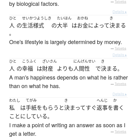
by biological factors.
—
Tatoeba
Details ▸
ひと
せいかつようしき
たいはん
おかね
き
人
の
生活様式
の
大半
は
お金
によって
決まる
。
One's lifestyle is largely determined by money.
—
Tatoeba
Details ▸
ひと
こうふく
ざいさん
にんげんせい
き
人
の
幸福
は
財産
よりも
人間性
で
決まる
。
A man's happiness depends on what he is rather
than on what he has.
—
Tatoeba
Details ▸
わたし
てがみ
き
へんじ
か
私
は
手紙
を
もらう
と
決まって
すぐ
返事
を
書く
ことにしている
。
I make a point of writing an answer as soon as I
get a letter.
—
Tatoeba