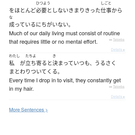
ひつよう
しごと
を
ほとんど
必要としない
きまりきった
仕事
から
な
成っている
に
ちがいない
。
Much of our daily living must consist of routine
that requires little or no mental effort.
—
Tatoeba
Details ▸
わたし
たちよ
き
私
が
立ち寄る
と
決まって
いつも
うるさく
、
まとわりついて
くる
。
Every time I drop in to visit, they constantly get
in my hair.
—
Tatoeba
Details ▸
More
S
entences >