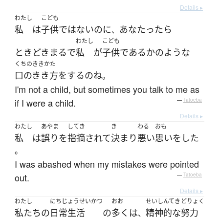
Details ▸
わたし
こども
私
は
子供
ではない
のに
あなた
ったら
、
わたし
こども
ときどき
まるで
私
が
子供
である
か
の
ような
くちのききかた
口のきき方
を
する
の
ね
。
I'm not a child, but sometimes you talk to me as
if I were a child.
—
Tatoeba
Details ▸
わたし
あやま
してき
き
わる
おも
私
は
誤り
を
指摘
されて
決まり
悪い
思い
を
した
。
I was abashed when my mistakes were pointed
out.
—
Tatoeba
Details ▸
わたし
にちじょうせいかつ
おお
せいしんてき
どりょく
私たち
の
日常生活
の
多く
は
精神的な
努力
、