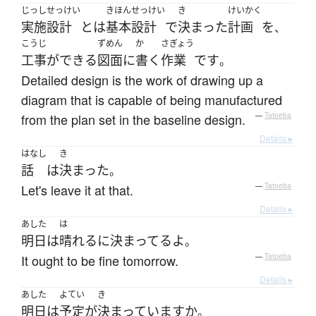
じっしせっけい
きほんせっけい
き
けいかく
実施設計
とは
基本設計
で
決まった
計画
を
、
こうじ
ずめん
か
さぎょう
工事
が
できる
図面
に
書く
作業
です
。
Detailed design is the work of drawing up a
diagram that is capable of being manufactured
from the plan set in the baseline design.
—
Tatoeba
Details ▸
はなし
き
話
は
決まった
。
Let's leave it at that.
—
Tatoeba
Details ▸
あした
は
明日
は
晴れる
に決まってる
よ
。
It ought to be fine tomorrow.
—
Tatoeba
Details ▸
あした
よてい
き
明日
は
予定
が
決まっています
か
。