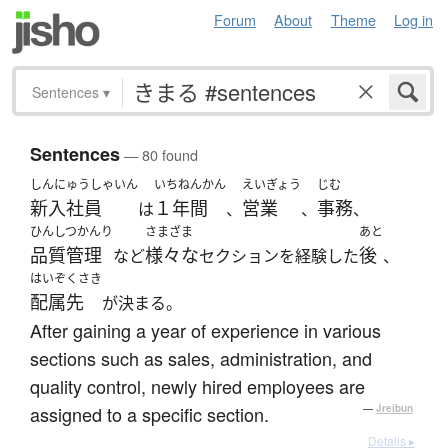
Forum
About
Theme
Log in
Sentences
▾
Sentences
— 80 found
しんにゅうしゃいん
いちねんかん
えいぎょう
じむ
新入社員
１年間
営業
事務
は
、
、
、
ひんしつかんり
さまざま
あと
品質管理
様々な
後
など
セクションを経験した
、
はいぞくさき
配属先
が決まる。
After gaining a year of experience in various
sections such as sales, administration, and
quality control, newly hired employees are
assigned to a specific section.
—
Jreibun
Details ▸