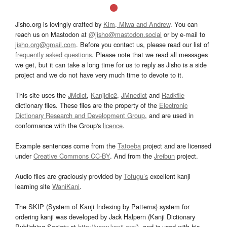
Jisho.org is lovingly crafted by
Kim, Miwa and Andrew
. You can
reach us on Mastodon at
@jisho@mastodon.social
or by e-mail to
jisho.org@gmail.com
. Before you contact us, please read our list of
frequently asked questions
. Please note that we read all messages
we get, but it can take a long time for us to reply as Jisho is a side
project and we do not have very much time to devote to it.
This site uses the
JMdict
,
Kanjidic2
,
JMnedict
and
Radkfile
dictionary files. These files are the property of the
Electronic
Dictionary Research and Development Group
, and are used in
conformance with the Group's
licence
.
Example sentences come from the
Tatoeba
project and are licensed
under
Creative Commons CC-BY
. And from the
Jreibun
project.
Audio files are graciously provided by
Tofugu’s
excellent kanji
learning site
WaniKani
.
The SKIP (System of Kanji Indexing by Patterns) system for
ordering kanji was developed by Jack Halpern (Kanji Dictionary
Publishing Society at
http://www.kanji.org/
), and is used with his