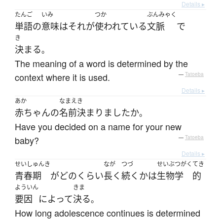
Details ▸
たんご
いみ
つか
ぶんみゃく
単語
の
意味
は
それ
が
使われている
文脈
で
き
決まる
。
The meaning of a word is determined by the
context where it is used.
—
Tatoeba
Details ▸
あか
なまえ
き
赤ちゃん
の
名前
決まりました
か
。
Have you decided on a name for your new
baby?
—
Tatoeba
Details ▸
せいしゅんき
なが
つづ
せいぶつがく
てき
青春期
が
どのくらい
長く
続く
か
は
生物学
的
よういん
きま
要因
によって
決る
。
How long adolescence continues is determined