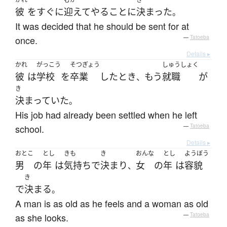
彼
を
すぐに
迎えて
やる
こと
に
決まった
。
It was decided that he should be sent for at
once.
—
Tatoeba
Details ▸
かれ
がっこう
そつぎょう
しゅうしょく
彼
は
学校
を
卒業
した
とき
もう
就職
が
、
き
決まっていた
。
His job had already been settled when he left
school.
—
Tatoeba
Details ▸
おとこ
とし
きも
き
おんな
とし
ようぼう
男
の
年
は
気持ち
で
決まり
女
の
年
は
容貌
、
き
で
決まる
。
A man is as old as he feels and a woman as old
as she looks.
—
Tatoeba