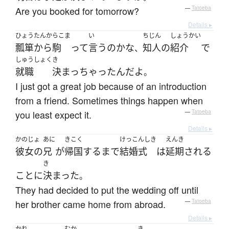
Are you booked for tomorrow?
—
Tatoeba
Details ▸
ひょうたんからこま
い
ちじん
しょうかい
瓢箪から駒
って
言う
の
かな
知人
の
紹介
で
、
しゅうしょく
き
就職
決まっ
ちゃった
ん
だ
よ
。
I just got a great job because of an introduction
from a friend. Sometimes things happen when
you least expect it.
—
Tatoeba
Details ▸
かのじょ
あに
きこく
けっこんしき
えんき
彼女の
兄
が
帰国
する
まで
結婚式
は
延期
される
き
こと
に
決まった
。
They had decided to put the wedding off until
her brother came home from abroad.
—
Tatoeba
Details ▸
かれ
むか
き