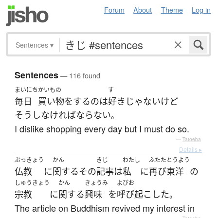
Forum
About
Theme
Log in
Sentences
▾
Sentences
— 116 found
まいにち
かいもの
す
毎日
買い物
を
する
の
は
好き
じゃない
けど
そうし
なければならない
。
I dislike shopping every day but I must do so.
—
Tatoeba
Details ▸
ぶっきょう
かん
きじ
わたし
ふたた
とうよう
仏教
に
関する
その
記事
は
私
に
再び
東洋
の
しゅうきょう
かん
きょうみ
よびお
宗教
に
関する
興味
を
呼び起こした
。
The article on Buddhism revived my interest in