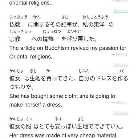
oriental religions.
—
Tatoeba
Details ▸
ぶっきょう
かん
きじ
わたし
とうよう
仏教
に
関する
その
記事
が
私の
東洋
の
、
しゅうきょう
じょうねつ
よびもど
宗教
へ
の
情熱
を
呼び戻した
。
The article on Buddhism revived my passion for
Oriental religions.
—
Tatoeba
Details ▸
かのじょ
きじ
か
じぶん
つく
彼女
は
生地
を
買って
きた
自分
の
ドレス
を
作る
。
つもり
だ
。
She has bought some cloth; she is going to
make herself a dress.
—
Tatoeba
Details ▸
かのじょ
ふく
やす
きじ
彼女の
服
は
とても
安っぽい
生地
で
できていた
。
Her dress was made of very cheap material.