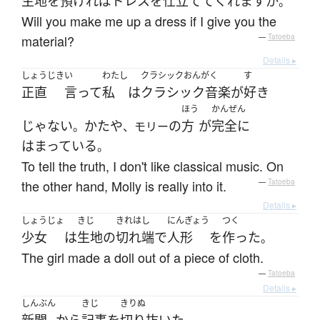
生地
を
預ければ
ドレス
を
仕立てて
くれます
か
。
Will you make me up a dress if I give you the
material?
—
Tatoeba
Details ▸
しょうじき
い
わたし
クラシックおんがく
す
正直
言って
私
は
クラシック音楽
が
好き
ほう
かんぜん
じゃない
かたや
の
方
が
完全に
。
、モリー
はまっている
。
To tell the truth, I don't like classical music. On
the other hand, Molly is really into it.
—
Tatoeba
Details ▸
しょうじょ
きじ
きれはし
にんぎょう
つく
少女
は
生地
の
切れ端
で
人形
を
作った
。
The girl made a doll out of a piece of cloth.
—
Tatoeba
Details ▸
しんぶん
きじ
きりぬ