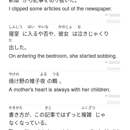
新聞
から
記事
を
切り抜いた
。
I clipped some articles out of the newspaper.
—
Tatoeba
Details ▸
しんしつ
はい
やいな
かのじょ
な
寝室
に
入る
や否や
彼女
は
泣きじゃくり
、
だ
出した
。
On entering the bedroom, she started sobbing.
—
Tatoeba
Details ▸
やけの
よる
つる
焼け野
の
雉子
夜
の
鶴
。
A mother's heart is always with her children.
—
Tatoeba
Details ▸
かきかた
きじ
ふくざつ
書き方
が
この
記事
で
は
ずっと
複雑
じゃ
、
なくなっている
。