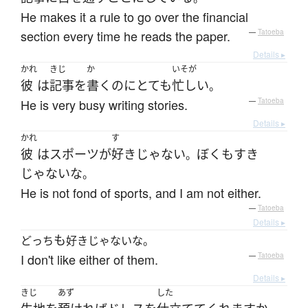
He makes it a rule to go over the financial
section every time he reads the paper.
—
Tatoeba
Details ▸
かれ
きじ
か
いそが
彼
は
記事
を
書く
のに
とても
忙しい
。
He is very busy writing stories.
—
Tatoeba
Details ▸
かれ
す
彼
は
スポーツ
が
好き
じゃない
ぼく
も
すき
。
じゃない
な
。
He is not fond of sports, and I am not either.
—
Tatoeba
Details ▸
も
どっち
好きじゃないな。
I don't like either of them.
—
Tatoeba
Details ▸
きじ
あず
した