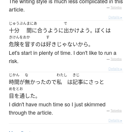
The writing style is much less complicated in this
article.
—
Tatoeba
Details ▸
じゅうぶん
まにあ
で
十分
間に合う
ように
出かけよう
ぼく
は
。
きけんをおか
す
危険を冒す
の
は
好き
じゃない
から
。
Let's start in plenty of time. I don't like to run a
risk.
—
Tatoeba
Details ▸
じかん
な
わたし
きじ
時間
が
無かった
ので
私
は
記事
に
さっと
めをとお
目を通した
。
I didn't have much time so I just skimmed
through the article.
—
Tatoeba
Details ▸