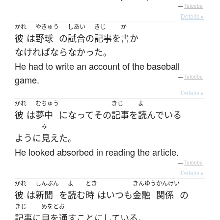
—
Tatoeba
Details ▸
かれ
やきゅう
しあい
きじ
か
彼
は
野球
の
試合
の
記事
を
書か
なければならなかった
。
He had to write an account of the baseball
game.
—
Tatoeba
Details ▸
かれ
むちゅう
きじ
よ
彼
は
夢中
になって
その
記事
を
読んでいる
み
ように
見えた
。
He looked absorbed in reading the article.
—
Tatoeba
Details ▸
かれ
しんぶん
よ
とき
きんゆう
かんけい
彼
は
新聞
を
読む
時
は
いつも
金融
関係
の
きじ
めをとお
記事
に
目を通す
ことにしている
。