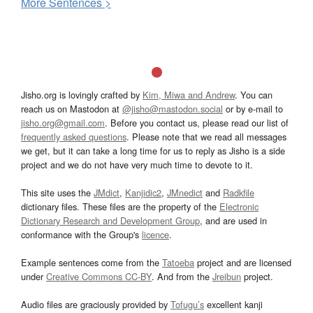
More
S
entences >
Jisho.org is lovingly crafted by
Kim, Miwa and Andrew
. You can
reach us on Mastodon at
@jisho@mastodon.social
or by e-mail to
jisho.org@gmail.com
. Before you contact us, please read our list of
frequently asked questions
. Please note that we read all messages
we get, but it can take a long time for us to reply as Jisho is a side
project and we do not have very much time to devote to it.
This site uses the
JMdict
,
Kanjidic2
,
JMnedict
and
Radkfile
dictionary files. These files are the property of the
Electronic
Dictionary Research and Development Group
, and are used in
conformance with the Group's
licence
.
Example sentences come from the
Tatoeba
project and are licensed
under
Creative Commons CC-BY
. And from the
Jreibun
project.
Audio files are graciously provided by
Tofugu’s
excellent kanji