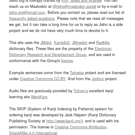
Jisho.org is lovingly crafted by
Kim, Miwa and Andrew
. You can
reach us on Mastodon at
@jisho@mastodon.social
or by e-mail to
jisho.org@gmail.com
. Before you contact us, please read our list of
frequently asked questions
. Please note that we read all messages
we get, but it can take a long time for us to reply as Jisho is a side
project and we do not have very much time to devote to it.
This site uses the
JMdict
,
Kanjidic2
,
JMnedict
and
Radkfile
dictionary files. These files are the property of the
Electronic
Dictionary Research and Development Group
, and are used in
conformance with the Group's
licence
.
Example sentences come from the
Tatoeba
project and are licensed
under
Creative Commons CC-BY
. And from the
Jreibun
project.
Audio files are graciously provided by
Tofugu’s
excellent kanji
learning site
WaniKani
.
The SKIP (System of Kanji Indexing by Patterns) system for
ordering kanji was developed by Jack Halpern (Kanji Dictionary
Publishing Society at
http://www.kanji.org/
), and is used with his
permission. The license is
Creative Commons Attribution-
ShareAlike 4.0 International
.