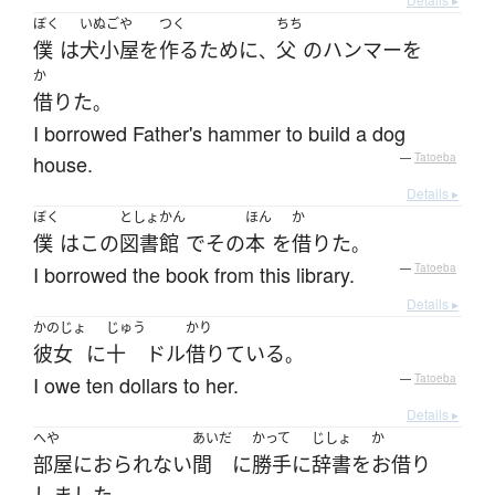
ぼく
いぬごや
つく
ちち
僕
は
犬小屋
を
作る
ために
父
の
ハンマー
を
、
か
借りた
。
I borrowed Father's hammer to build a dog
house.
—
Tatoeba
Details ▸
ぼく
としょかん
ほん
か
僕
は
この
図書館
で
その
本
を
借りた
。
I borrowed the book from this library.
—
Tatoeba
Details ▸
かのじょ
じゅう
かり
彼女
に
十
ドル
借りている
。
I owe ten dollars to her.
—
Tatoeba
Details ▸
へや
あいだ
かって
じしょ
か
部屋
に
おられない
間
に
勝手に
辞書
を
お借り