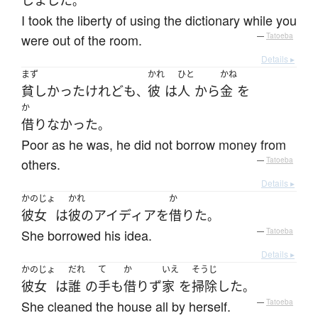
しました
。
I took the liberty of using the dictionary while you
were out of the room.
—
Tatoeba
Details ▸
まず
かれ
ひと
かね
貧しかった
けれども
彼
は
人
から
金
を
、
か
借りなかった
。
Poor as he was, he did not borrow money from
others.
—
Tatoeba
Details ▸
かのじょ
かれ
か
彼女
は
彼の
アイディア
を
借りた
。
She borrowed his idea.
—
Tatoeba
Details ▸
かのじょ
だれ
て
か
いえ
そうじ
彼女
は
誰
の
手
も
借りず
家
を
掃除
した
。
She cleaned the house all by herself.
—
Tatoeba