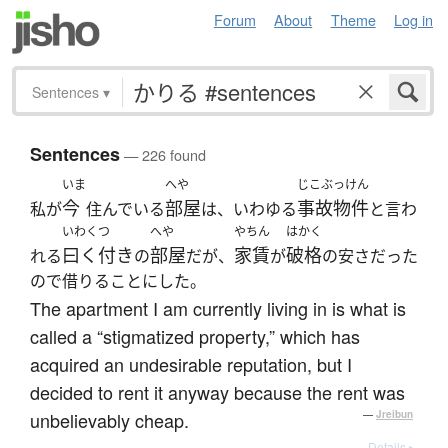
Forum
About
Theme
Log in
Sentences
▾
Sentences
— 226 found
いま
へや
じこぶっけん
今
部屋
事故物件
私が
住んでいる
は、いわゆる
と言わ
いわくつ
へや
やちん
はかく
曰く付き
部屋
家賃
破格
れる
の
だが、
が
の安さだった
ので借りることにした。
The apartment I am currently living in is what is
called a “stigmatized property,” which has
acquired an undesirable reputation, but I
decided to rent it anyway because the rent was
unbelievably cheap.
—
Jreibun
Details ▸