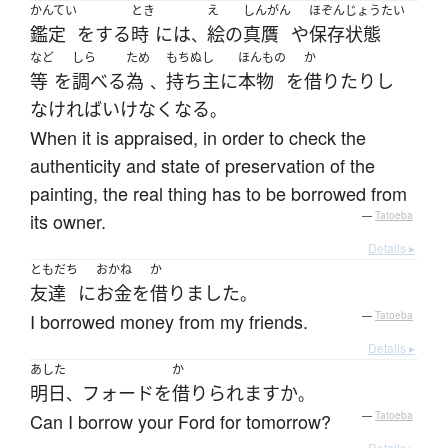
かんてい
とき
え
しんがん
ほぞん
じょうたい
鑑定
を
する
時
には
絵
の
真贋
や
保存
状態
、
など
しら
ため
もちぬし
ほんもの
か
等
を
調べる
為
持ち主
に
本物
を
借りたり
し
、
なければいけなく
なる
。
When it is appraised, in order to check the
authenticity and state of preservation of the
painting, the real thing has to be borrowed from
its owner.
—
Tatoeba
Details ▸
ともだち
おかね
か
友達
に
お金
を
借りました
。
I borrowed money from my friends.
—
Tatoeba
Details ▸
あした
か
明日
フォード
を
借りられます
か
、
。
Can I borrow your Ford for tomorrow?
—
Tatoeba
Details ▸