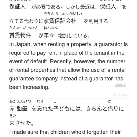
保証人
保証人
が必要である。しかし最近は、
を
やちんほしょうがいしゃ
家賃保証会社
立てる代わりに
を利用する
ちんたいぶっけん
ねんねん
賃貸物件
年々
が
増加している。
In Japan, when renting a property, a guarantor is
required to pay rent in place of the tenant in the
event of default. Recently, however, the number
of rental properties that allow the use of a rental
guarantee company instead of a guarantor has
been increasing.
—
Jreibun
Details ▸
あか
えんぴつ
わす
こ
か
赤
鉛筆
を
忘れた
子ども
には
きちんと
借り
に
、
きた
来させた
。
I made sure that children who'd forgotten their