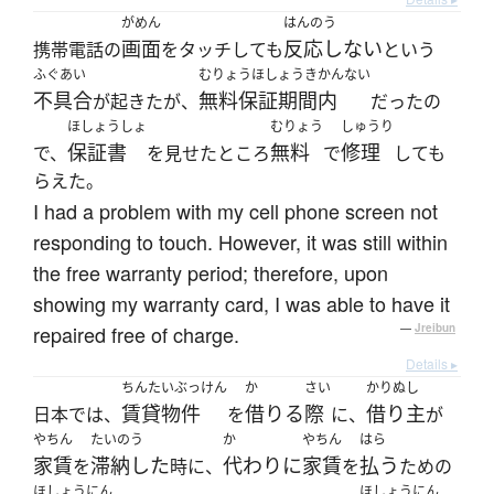
がめん
はんのう
画面
反応しない
携帯電話の
をタッチしても
という
ふぐあい
むりょうほしょうきかんない
不具合
無料保証期間内
が起きたが、
だったの
ほしょうしょ
むりょう
しゅうり
保証書
無料
修理
で、
を見せたところ
で
しても
らえた。
I had a problem with my cell phone screen not
responding to touch. However, it was still within
the free warranty period; therefore, upon
showing my warranty card, I was able to have it
repaired free of charge.
—
Jreibun
Details ▸
ちんたいぶっけん
か
さい
かりぬし
賃貸物件
借りる
際
借り主
日本では、
を
に、
が
やちん
たいのう
か
やちん
はら
家賃
滞納した
代わりに
家賃
払う
を
時に、
を
ための
ほしょうにん
ほしょうにん