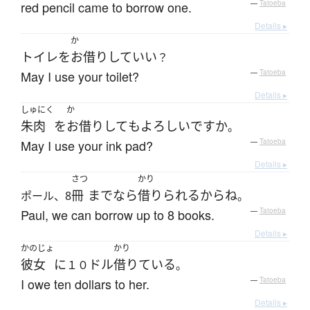
red pencil came to borrow one.
—
Tatoeba
Details ▸
か
トイレ
を
お借り
して
いい
？
May I use your toilet?
—
Tatoeba
Details ▸
しゅにく
か
朱肉
を
お借り
して
も
よろしい
ですか
。
May I use your ink pad?
—
Tatoeba
Details ▸
さつ
かり
冊
までなら
借りられる
から
ね
ポール、8
。
Paul, we can borrow up to 8 books.
—
Tatoeba
Details ▸
かのじょ
かり
彼女
に
ドル
借りている
１０
。
I owe ten dollars to her.
—
Tatoeba
Details ▸