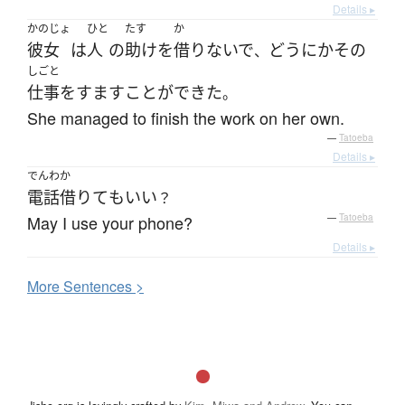
Details ▸
かのじょ
ひと
たす
か
彼女
は
人
の
助け
を
借りないで
どうにか
その
、
しごと
仕事
を
すます
ことができた
。
She managed to finish the work on her own.
—
Tatoeba
Details ▸
でんわ
か
電話
借りて
も
いい
？
May I use your phone?
—
Tatoeba
Details ▸
More
S
entences >