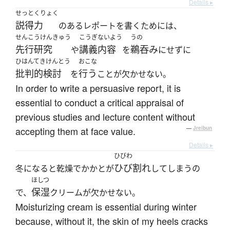
Details ▸
せっとくりょく
説得力
のあるレポートを書くためには、
せんこうけんきゅう
こうぎないよう
うの
先行研究
講義内容
鵜吞み
や
を
にせずに
ひはんてきけんとう
おこな
批判的検討
行う
を
ことが欠かせない。
In order to write a persuasive report, it is
essential to conduct a critical appraisal of
previous studies and lecture content without
accepting them at face value.
—
Jreibun
Details ▸
ひびわ
ひび割れ
冬になると乾燥でかかとが
してしまうの
ほしつ
保湿
で、
クリームが欠かせない。
Moisturizing cream is essential during winter
because, without it, the skin of my heels cracks