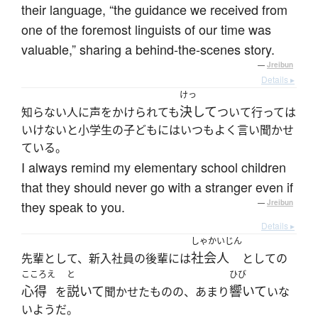
their language, “the guidance we received from
one of the foremost linguists of our time was
valuable,” sharing a behind-the-scenes story.
—
Jreibun
Details ▸
けっ
決して
知らない人に声をかけられても
ついて行っては
いけないと小学生の子どもにはいつもよく言い聞かせ
ている。
I always remind my elementary school children
that they should never go with a stranger even if
they speak to you.
—
Jreibun
Details ▸
しゃかいじん
社会人
先輩として、新入社員の後輩には
としての
こころえ
と
ひび
心得
説いて
響いて
を
聞かせたものの、あまり
いな
いようだ。