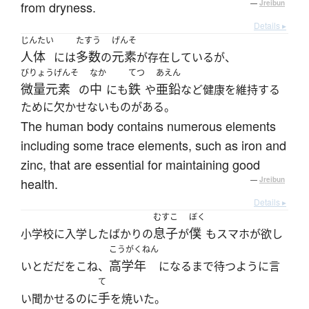
from dryness.
—
Jreibun
Details ▸
じんたい
たすう
げんそ
人体
多数
元素
には
の
が存在しているが、
びりょうげんそ
なか
てつ
あえん
微量元素
中
鉄
亜鉛
の
にも
や
など健康を維持する
ために欠かせないものがある。
The human body contains numerous elements
including some trace elements, such as iron and
zinc, that are essential for maintaining good
health.
—
Jreibun
Details ▸
むすこ
ぼく
息子
僕
小学校に入学したばかりの
が
もスマホが欲し
こうがくねん
高学年
いとだだをこね、
になるまで待つように言
て
手
い聞かせるのに
を焼いた。