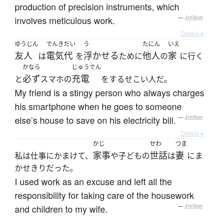
production of precision instruments, which
involves meticulous work.
—
Jreibun
Details ▸
ゆうじん
でんきだい
う
たにん
いえ
友人
電気代
浮かせる
他人
家
は
を
ために
の
に行く
かなら
じゅうでん
必ず
充電
と
スマホの
をするせこい人だ。
My friend is a stingy person who always charges
his smartphone when he goes to someone
else’s house to save on his electricity bill.
—
Jreibun
Details ▸
かじ
せわ
つま
家事
世話
妻
私は仕事にかまけて、
や子どもの
は
にま
かせきりだった。
I used work as an excuse and left all the
responsibility for taking care of the housework
and children to my wife.
—
Jreibun