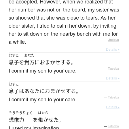
be accepted. However, when we realized that
her number was not on the board, my sister was
so shocked that she was close to tears. As her
older sister, I tried to calm her down, by inviting
her to sit down on the nearby bench with me for
a while.
—
Jreibun
Details ▸
むすこ
あなた
息子
を
貴方
に
おまかせ
する
。
I commit my son to your care.
—
Tatoeba
Details ▸
むすこ
息子
は
あなた
に
おまかせ
する
。
I commit my son to your care.
—
Tatoeba
Details ▸
そうぞうりょく
はたら
想像力
を
働かせた
。
I used my imagination.
—
Tatoeba