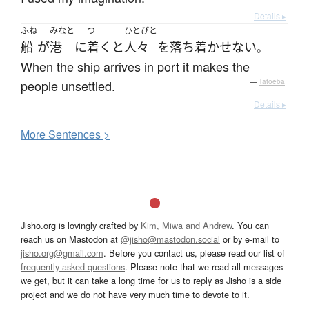
Details ▸
ふね
みなと
つ
ひとびと
船
が
港
に
着く
と
人々
を
落ち着かせない
。
When the ship arrives in port it makes the
people unsettled.
—
Tatoeba
Details ▸
More
S
entences >
Jisho.org is lovingly crafted by
Kim, Miwa and Andrew
. You can
reach us on Mastodon at
@jisho@mastodon.social
or by e-mail to
jisho.org@gmail.com
. Before you contact us, please read our list of
frequently asked questions
. Please note that we read all messages
we get, but it can take a long time for us to reply as Jisho is a side
project and we do not have very much time to devote to it.