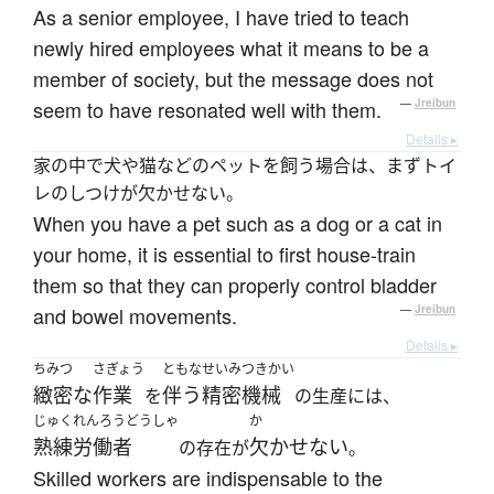
As a senior employee, I have tried to teach
newly hired employees what it means to be a
member of society, but the message does not
seem to have resonated well with them.
—
Jreibun
Details ▸
家の中で犬や猫などのペットを飼う場合は、まずトイ
レのしつけが欠かせない。
When you have a pet such as a dog or a cat in
your home, it is essential to first house-train
them so that they can properly control bladder
and bowel movements.
—
Jreibun
Details ▸
ちみつ
さぎょう
ともな
せいみつきかい
緻密な
作業
伴う
精密機械
を
の生産には、
じゅくれんろうどうしゃ
か
熟練労働者
欠かせない
の存在が
。
Skilled workers are indispensable to the