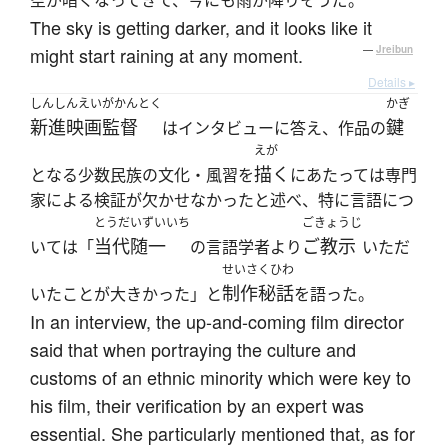
空が暗くなってきて、今にも雨が降りそうだ。
The sky is getting darker, and it looks like it
might start raining at any moment.
—
Jreibun
Details ▸
しんしんえいがかんとく
かぎ
新進映画監督
鍵
はインタビューに答え、作品の
えが
描く
となる少数民族の文化・風習を
にあたっては専門
家による検証が欠かせなかったと述べ、特に言語につ
とうだいずいいち
ごきょうじ
当代随一
ご教示
いては「
の言語学者より
いただ
せいさくひわ
制作秘話
いたことが大きかった」と
を語った。
In an interview, the up-and-coming film director
said that when portraying the culture and
customs of an ethnic minority which were key to
his film, their verification by an expert was
essential. She particularly mentioned that, as for