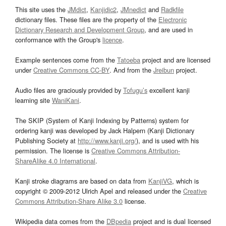
This site uses the
JMdict
,
Kanjidic2
,
JMnedict
and
Radkfile
dictionary files. These files are the property of the
Electronic
Dictionary Research and Development Group
, and are used in
conformance with the Group's
licence
.
Example sentences come from the
Tatoeba
project and are licensed
under
Creative Commons CC-BY
. And from the
Jreibun
project.
Audio files are graciously provided by
Tofugu’s
excellent kanji
learning site
WaniKani
.
The SKIP (System of Kanji Indexing by Patterns) system for
ordering kanji was developed by Jack Halpern (Kanji Dictionary
Publishing Society at
http://www.kanji.org/
), and is used with his
permission. The license is
Creative Commons Attribution-
ShareAlike 4.0 International
.
Kanji stroke diagrams are based on data from
KanjiVG
, which is
copyright © 2009-2012 Ulrich Apel and released under the
Creative
Commons Attribution-Share Alike 3.0
license.
Wikipedia data comes from the
DBpedia
project and is dual licensed