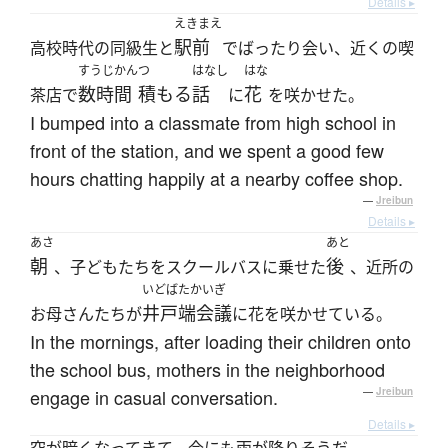
Details ▸
えきまえ
駅前
高校時代の同級生と
でばったり会い、近くの喫
すうじかん
つ
はなし
はな
数時間
積もる
話
花
茶店で
に
を咲かせた。
I bumped into a classmate from high school in
front of the station, and we spent a good few
hours chatting happily at a nearby coffee shop.
—
Jreibun
Details ▸
あさ
あと
朝
後
、子どもたちをスクールバスに乗せた
、近所の
いどばたかいぎ
井戸端会議
お母さんたちが
に花を咲かせている。
In the mornings, after loading their children onto
the school bus, mothers in the neighborhood
engage in casual conversation.
—
Jreibun
Details ▸