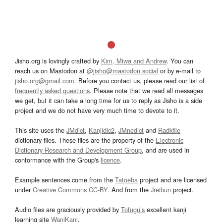
Jisho.org is lovingly crafted by
Kim, Miwa and Andrew
. You can
reach us on Mastodon at
@jisho@mastodon.social
or by e-mail to
jisho.org@gmail.com
. Before you contact us, please read our list of
frequently asked questions
. Please note that we read all messages
we get, but it can take a long time for us to reply as Jisho is a side
project and we do not have very much time to devote to it.
This site uses the
JMdict
,
Kanjidic2
,
JMnedict
and
Radkfile
dictionary files. These files are the property of the
Electronic
Dictionary Research and Development Group
, and are used in
conformance with the Group's
licence
.
Example sentences come from the
Tatoeba
project and are licensed
under
Creative Commons CC-BY
. And from the
Jreibun
project.
Audio files are graciously provided by
Tofugu’s
excellent kanji
learning site
WaniKani
.