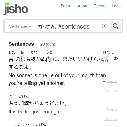
Forum
About
Theme
Log in
Sentences
▾
Sentences
— 20 found
した
ね
かわ
うち
はなし
舌
の
根
も
乾かぬ
内
に
また
いいかげんな
話
を
、
する
な
よ
。
No sooner is one lie out of your mouth than
you're telling yet another.
—
Tatoeba
Details ▸
に
かげん
煮え
加減
が
ちょうどよい
。
It is boiled just enough.
—
Tatoeba
Details ▸
にく
や
かげん