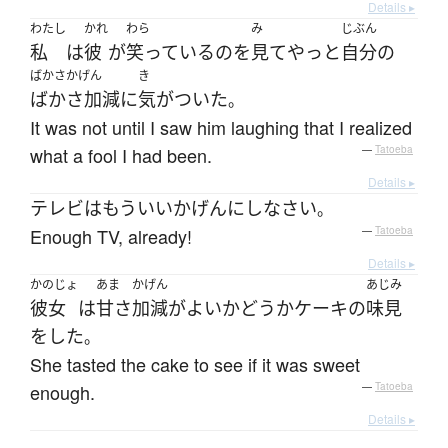
Details ▸
わたし
かれ
わら
み
じぶん
私
は
彼
が
笑っている
の
を
見て
やっと
自分
の
ばかさかげん
き
ばかさ加減に
気がついた
。
It was not until I saw him laughing that I realized
what a fool I had been.
—
Tatoeba
Details ▸
テレビ
は
もう
いいかげんにし
なさい
。
Enough TV, already!
—
Tatoeba
Details ▸
かのじょ
あま
かげん
あじみ
彼女
は
甘さ
加減
が
よい
かどうか
ケーキ
の
味見
を
した
。
She tasted the cake to see if it was sweet
enough.
—
Tatoeba
Details ▸