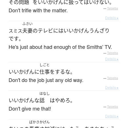
その
問題
を
いいかげんに
扱って
は
いけない
。
Don't trifle with the matter.
—
Tatoeba
Details ▸
ふさい
夫妻
の
テレビ
には
いいかげん
うんざり
スミス
です
。
He's just about had enough of the Smiths' TV.
—
Tatoeba
Details ▸
しごと
いいかげんに
仕事
を
する
な
。
Don't do the job just any old way.
—
Tatoeba
Details ▸
はなし
いいかげんな
話
は
やめろ
。
Don't give me that!
—
Tatoeba
Details ▸
ばかさかげん