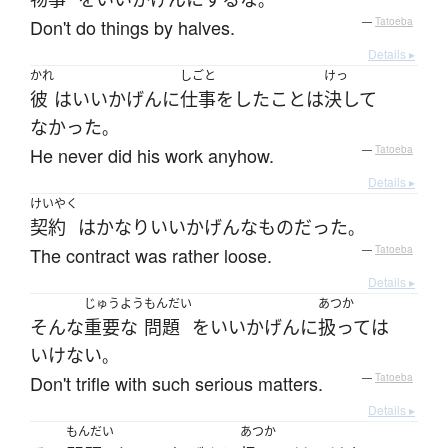
。
Don't do things by halves.
—
Tatoeba
Details ▸
かれ
しごと
けっ
彼
は
いいかげんに
仕事
を
した
こと
は
決して
なかった
。
He never did his work anyhow.
—
Tatoeba
Details ▸
けいやく
契約
は
かなり
いいかげんな
もの
だった
。
The contract was rather loose.
—
Tatoeba
Details ▸
じゅうよう
もんだい
あつか
そんな
重要な
問題
を
いいかげんに
扱って
は
いけない
。
Don't trifle with such serious matters.
—
Tatoeba
Details ▸
もんだい
あつか