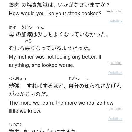
お
肉
の
焼き
加減
は
いかが
なさいます
か
、
？
How would you like your steak cooked?
—
Tatoeba
Details ▸
はは
かげん
すこ
母
の
加減
は
少しも
よく
なっていなかった
。
わる
むしろ
悪く
なっている
よう
だった
。
My mother was not feeling any better. If
anything, she looked worse.
—
Tatoeba
Details ▸
べんきょう
じぶん
し
勉強
すればするほど
自分
の
知らなさかげん
、
が
わかる
もの
だ
。
The more we learn, the more we realize how
little we know.
—
Tatoeba
Details ▸
ものごと
物事
を
いいかげん
に
する
な