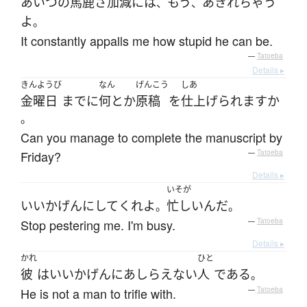
あいつ
の
馬鹿さ加減
には
もう
あきれ
ちゃう
、
、
よ
。
It constantly appalls me how stupid he can be.
—
Tatoeba
Details ▸
きんようび
なん
げんこう
しあ
金曜日
まで
に
何と
か
原稿
を
仕上げられます
か
。
Can you manage to complete the manuscript by
Friday?
—
Tatoeba
Details ▸
いそが
いいかげんにして
くれよ
忙しい
んだ
。
。
Stop pestering me. I'm busy.
—
Tatoeba
Details ▸
かれ
ひと
彼
は
いいかげんに
あしらえない
人
である
。
He is not a man to trifle with.
—
Tatoeba