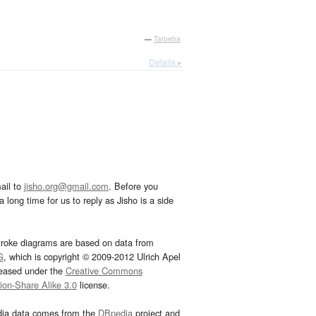
—
Tatoeba
Details ▸
ail to
jisho.org@gmail.com
. Before you
 long time for us to reply as Jisho is a side
troke diagrams are based on data from
G
, which is copyright © 2009-2012 Ulrich Apel
leased under the
Creative Commons
tion-Share Alike 3.0
license.
dia data comes from the
DBpedia
project and