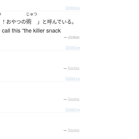
Details ▸
つ
じゅつ
術
！おやつの
」と呼んでいる。
all this “the killer snack
—
Jreibun
Details ▸
—
Tatoeba
Details ▸
—
Tatoeba
Details ▸
—
Tatoeba