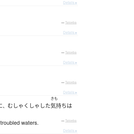
Details ▸
—
Tatoeba
Details ▸
—
Tatoeba
Details ▸
—
Tatoeba
Details ▸
きも
に
むしゃくしゃ
した
気持ち
は
、
 troubled waters.
—
Tatoeba
Details ▸