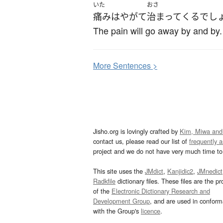
いた
おさ
痛み
は
やがて
治まって
くる
でし
The pain will go away by and by.
More
S
entences >
Jisho.org is lovingly crafted by
Kim, Miwa and
contact us, please read our list of
frequently 
project and we do not have very much time to 
This site uses the
JMdict
,
Kanjidic2
,
JMnedict
Radkfile
dictionary files. These files are the pr
of the
Electronic Dictionary Research and
Development Group
, and are used in confor
with the Group's
licence
.