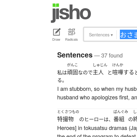
Sentences
▾
Draw
Radicals
Sentences
— 37 found
がんこ
しゅじん
けんか
頑固
主人
喧嘩する
私は
なので
と
る。
I am stubborn, so when my husband
husband who apologizes first, an
とくさつもの
ばんぐみ
し
特撮物
番組
のヒーローは、
の
Heroes] in tokusatsu dramas (Jap
the end of the program to defeat