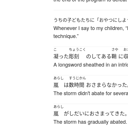
うちの子どもたちに「おやつにしよ
Whenever I say to my children, “Le
technique.”
こ
ちょうこく
さや
お
凝った
彫刻
の
して
ある
鞘
に
A longsword sheathed in an intr
あらし
すうじかん
嵐
は
数時間
おさまらなかった
The storm didn't abate for severa
あらし
嵐
が
しだいに
おさまって
きた
The storm has gradually abated.