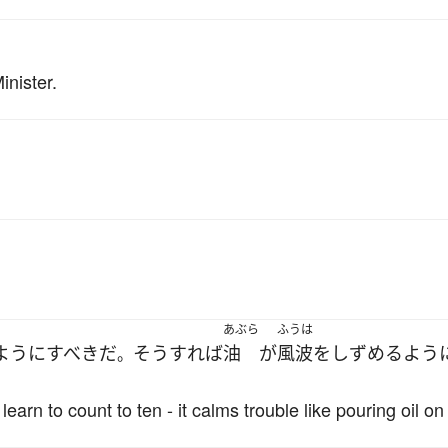
nister.
あぶら
ふうは
ように
すべき
だ
そうすれば
油
が
風波
を
しずめる
よう
。
arn to count to ten - it calms trouble like pouring oil on