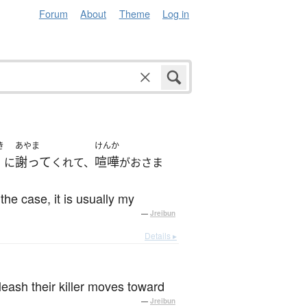
Forum
About
Theme
Log in
き
あやま
けんか
謝って
喧嘩
に
くれて、
がおさま
the case, it is usually my
—
Jreibun
Details ▸
eash their killer moves toward
—
Jreibun