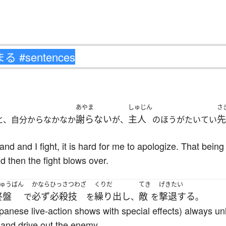
あやま
しゅじん
さ
謝らない
主人
先
と、自分からなかなか
が、
のほうがたいてい
 and I fight, it is hard for me to apologize. That being 
d then the fight blows over.
ゅうばん
かなら
ひっさつわざ
くりだ
てき
げきたい
終盤
必ず
必殺技
繰り出し
敵
撃退する
で
を
、
を
。
anese live-action shows with special effects) always unl
 and drive out the enemy.