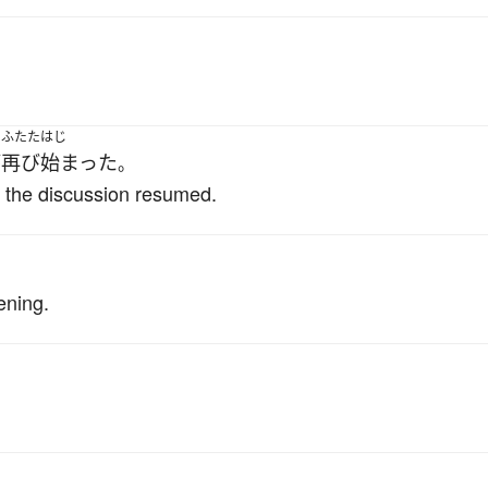
ふたた
はじ
が
再び
始まった
。
 the discussion resumed.
ening.