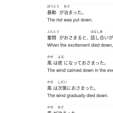
ぼうどう
おさ
暴動
が
治まった
。
The riot was put down.
ふんとう
はなしあ
奮闘
が
おさまる
と
話し合い
、
When the excitement died down,
かぜ
よる
風
は
夜
になって
おさまった
。
The wind calmed down in the ev
かぜ
しだい
風
は
次第に
おさまった
。
The wind gradually died down.
かぜ
おさ