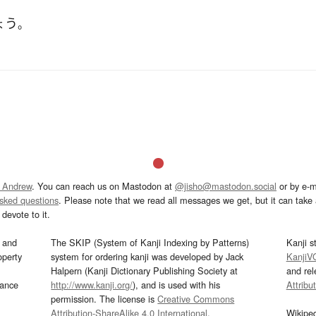
ょう
。
 Andrew
. You can reach us on Mastodon at
@jisho@mastodon.social
or by e-m
asked questions
. Please note that we read all messages we get, but it can take a
devote to it.
and
The SKIP (System of Kanji Indexing by Patterns)
Kanji s
operty
system for ordering kanji was developed by Jack
KanjiV
Halpern (Kanji Dictionary Publishing Society at
and re
mance
http://www.kanji.org/
), and is used with his
Attribu
permission. The license is
Creative Commons
Attribution-ShareAlike 4.0 International
.
Wikipe