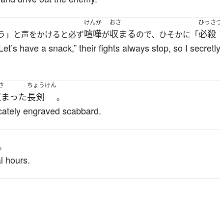
けんか
おさ
ひっさ
喧嘩
収まる
必殺
う」と声をかけると必ず
が
ので、ひそかに「
t’s have a snack,” their fights always stop, so I secretly c
さ
ちょうけん
収まった
長剣
。
icately engraved scabbard.
。
l hours.
。