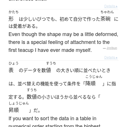
Details ▸
かたち
ちゃわん
形
茶碗
は少しいびつでも、初めて自分で作った
に
は愛着がある。
Even though the shape may be a little deformed,
there is a special feeling of attachment to the
first teacup I have ever made myself.
—
Jreibun
Details ▸
ひょう
すうち
表
値
のデータを数
の大きい順に並べたいとき
こうじゅん
降順
は、並べ替えの機能を使って条件を「
」に指
すうち
数値
定する。
の小さいほうから並べるなら「
しょうじゅん
昇順
」だ。
If you want to sort the data in a table in
numerical order starting from the highest