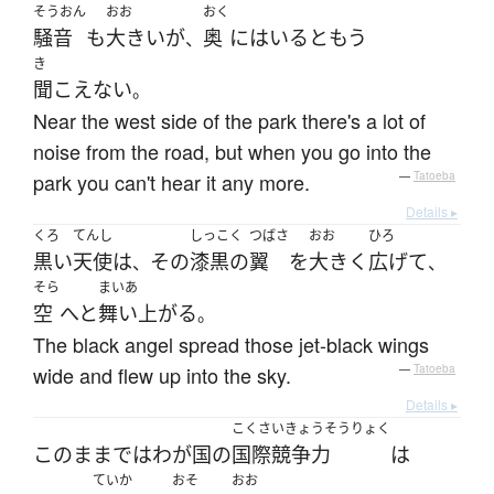
そうおん
おお
おく
騒音
も
大きい
が
奥
に
はいる
と
もう
、
き
聞こえない
。
Near the west side of the park there's a lot of
noise from the road, but when you go into the
park you can't hear it any more.
—
Tatoeba
Details ▸
くろ
てんし
しっこく
つばさ
おお
ひろ
黒い
天使
は
その
漆黒の
翼
を
大きく
広げて
、
、
そら
まいあ
空
へと
舞い上がる
。
The black angel spread those jet-black wings
wide and flew up into the sky.
—
Tatoeba
Details ▸
こくさいきょうそうりょく
このまま
で
は
わが国
の
国際競争力
は
ていか
おそ
おお