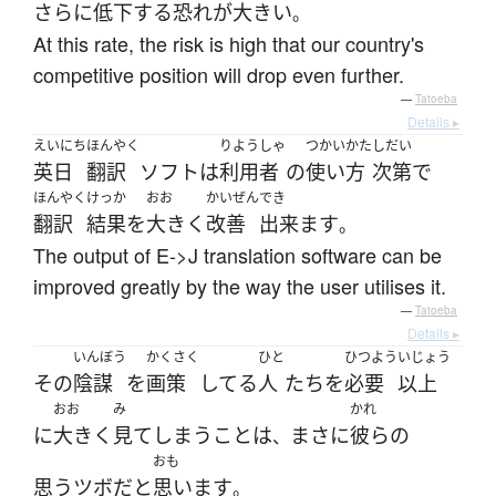
さらに
低下
する
恐れ
が
大きい
。
At this rate, the risk is high that our country's
competitive position will drop even further.
—
Tatoeba
Details ▸
えいにち
ほんやく
りようしゃ
つかいかた
しだい
英日
翻訳
ソフト
は
利用者
の
使い方
次第
で
ほんやく
けっか
おお
かいぜん
でき
翻訳
結果
を
大きく
改善
出来ます
。
The output of E->J translation software can be
improved greatly by the way the user utilises it.
—
Tatoeba
Details ▸
いんぼう
かくさく
ひと
ひつよう
いじょう
その
陰謀
を
画策
してる
人
たち
を
必要
以上
おお
み
かれ
に
大きく
見て
しまう
こと
は
まさに
彼らの
、
おも
思うツボ
だ
と
思います
。