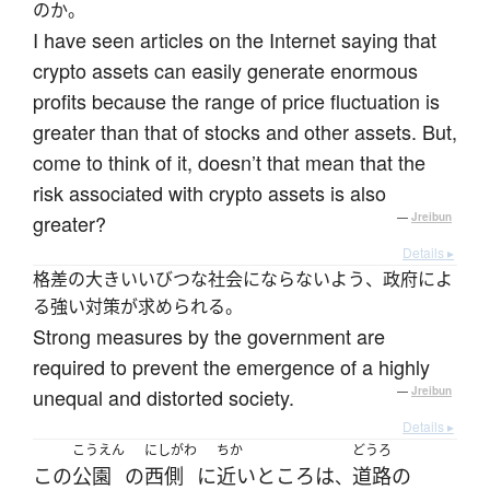
のか。
I have seen articles on the Internet saying that
crypto assets can easily generate enormous
profits because the range of price fluctuation is
greater than that of stocks and other assets. But,
come to think of it, doesn’t that mean that the
risk associated with crypto assets is also
greater?
—
Jreibun
Details ▸
格差の大きいいびつな社会にならないよう、政府によ
る強い対策が求められる。
Strong measures by the government are
required to prevent the emergence of a highly
unequal and distorted society.
—
Jreibun
Details ▸
こうえん
にしがわ
ちか
どうろ
この
公園
の
西側
に
近い
ところ
は
道路
の
、