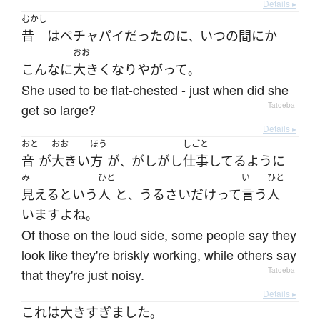
Details ▸
むかし
昔
は
ペチャパイ
だった
のに
いつの間にか
、
おお
こんなに
大きく
なり
やがって
。
She used to be flat-chested - just when did she
get so large?
—
Tatoeba
Details ▸
おと
おお
ほう
しごと
音
が
大きい
方
が
がしがし
仕事
してる
ように
、
み
ひと
い
ひと
見える
という
人
と
うるさい
だけ
って
言う
人
、
います
よ
ね
。
Of those on the loud side, some people say they
look like they're briskly working, while others say
that they're just noisy.
—
Tatoeba
Details ▸
これ
は
大きすぎました
。