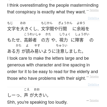
I think overestimating the people masterminding
that conspiracy is exactly what they want.
—
Tatoeba
Details ▸
もじ
おお
もじかん
ぎょうかん
よゆう
文字
を
大きく
し
文字間
や
行間
に
余裕
を
、
こうれいしゃ
かた
しりょく
しょうがい
もたせ
高齢者
の
方
や
視力
に
障害
の
、
、
かた
よ
やす
ちゅうい
ある
方
が
読み
易い
ように
注意しました
。
I took care to make the letters large and be
generous with character and line spacing in
order for it to be easy to read for the elderly and
those who have problems with their sight.
—
Tatoeba
Details ▸
こえ
おお
しーっ
声
が
大きい
、
。
Shh, you're speaking too loudly.
—
Tatoeba