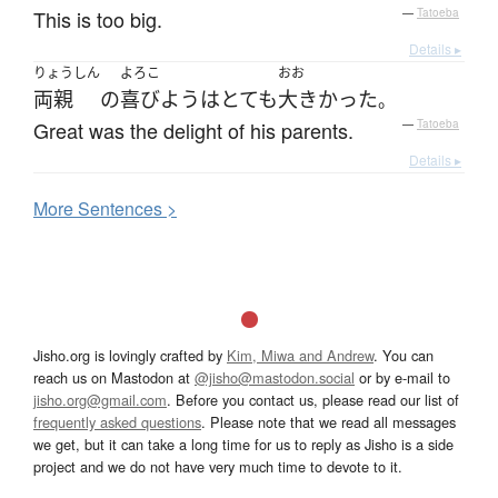
This is too big.
—
Tatoeba
Details ▸
りょうしん
よろこ
おお
両親
の
喜び
よう
は
とても
大きかった
。
Great was the delight of his parents.
—
Tatoeba
Details ▸
More
S
entences >
Jisho.org is lovingly crafted by
Kim, Miwa and Andrew
. You can
reach us on Mastodon at
@jisho@mastodon.social
or by e-mail to
jisho.org@gmail.com
. Before you contact us, please read our list of
frequently asked questions
. Please note that we read all messages
we get, but it can take a long time for us to reply as Jisho is a side
project and we do not have very much time to devote to it.