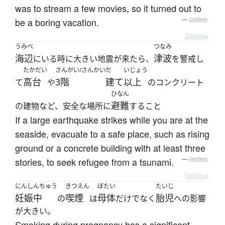
was to stream a few movies, so it turned out to
be a boring vacation.
—
Jreibun
Details ▸
うみべ
つなみ
海辺
津波
にいる時に大きい地震が来たら、
を警戒し
たかだい
さんがい/さんかい
だ
いじょう
高台
3階
建て
以上
て
や
のコンクリート
ひなん
避難
の建物など、安全な場所に
すること
If a large earthquake strikes while you are at the
seaside, evacuate to a safe place, such as rising
ground or a concrete building with at least three
stories, to seek refugee from a tsunami.
—
Jreibun
Details ▸
にんしんちゅう
きつえん
ぼたい
たいじ
妊娠中
喫煙
母体
胎児
の
は
だけでなく
への影響
が大きい。
Smoking during pregnancy has a significant