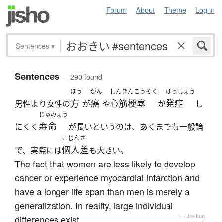
Forum
About
Theme
Log in
Sentences
▾
Sentences
— 290 found
ほう
がん
しんきんこうそく
はっしょう
方
癌
心筋梗塞
発症
男性より女性の
が
や
が
し
じゅみょう
寿命
にくく
が長いというのは、あくまでも一般論
こじんさ
個人差
で、実際には
も大きい。
The fact that women are less likely to develop
cancer or experience myocardial infarction and
have a longer life span than men is merely a
generalization. In reality, large individual
differences exist.
—
Jreibun