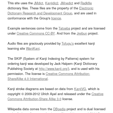
This site uses the
JMdict
,
Kanjidic2
,
JMnedict
and
Radkfile
dictionary files. These files are the property of the
Electronic
Dictionary Research and Development Group
, and are used in
conformance with the Group's
licence
.
Example sentences come from the
Tatoeba
project and are licensed
under
Creative Commons CC-BY
. And from the
Jreibun
project.
Audio files are graciously provided by
Tofugu’s
excellent kanji
learning site
WaniKani
.
The SKIP (System of Kanji Indexing by Patterns) system for
ordering kanji was developed by Jack Halpern (Kanji Dictionary
Publishing Society at
http://www.kanji.org/
), and is used with his
permission. The license is
Creative Commons Attribution-
ShareAlike 4.0 International
.
Kanji stroke diagrams are based on data from
KanjiVG
, which is
copyright © 2009-2012 Ulrich Apel and released under the
Creative
Commons Attribution-Share Alike 3.0
license.
Wikipedia data comes from the
DBpedia
project and is dual licensed