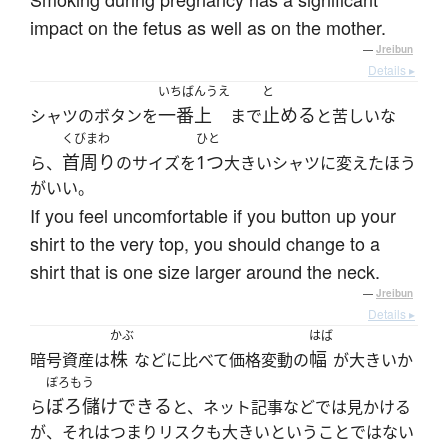
impact on the fetus as well as on the mother.
—
Jreibun
Details ▸
いちばんうえ
と
一番上
止める
シャツのボタンを
まで
と苦しいな
くびまわ
ひと
首周り
1つ
ら、
のサイズを
大きいシャツに変えたほう
がいい。
If you feel uncomfortable if you button up your
shirt to the very top, you should change to a
shirt that is one size larger around the neck.
—
Jreibun
Details ▸
かぶ
はば
株
幅
暗号資産は
などに比べて価格変動の
が大きいか
ぼろもう
ぼろ儲けできる
ら
と、ネット記事などでは見かける
が、それはつまりリスクも大きいということではない