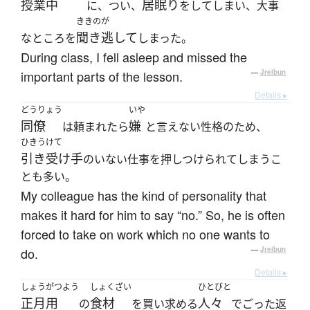
授業中
居眠り
に、つい、
をしてしまい、大事
ききのが
聞き逃して
なところを
しまった。
During class, I fell asleep and missed the
important parts of the lesson.
—
Jreibun
Details ▸
どうりょう
いや
同僚
嫌
は頼まれたら
と言えない性格のため、
ひきうけて
引き受け手
のいない仕事を押しつけられてしまうこ
とも多い。
My colleague has the kind of personality that
makes it hard for him to say “no.” So, he is often
forced to take on work which no one wants to
do.
—
Jreibun
Details ▸
しょうがつよう
しょくざい
ひとびと
正月用
食材
人々
の
を買い求める
でごった返