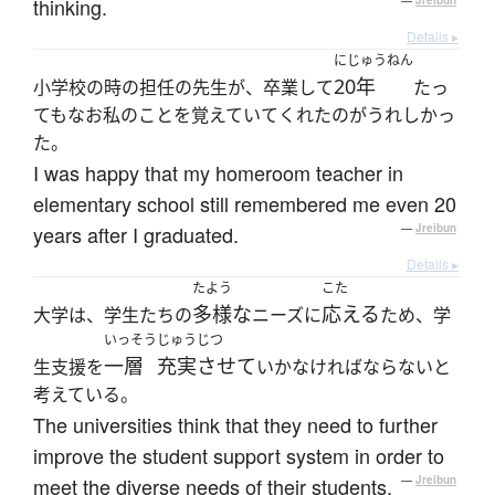
thinking.
—
Jreibun
Details ▸
にじゅうねん
20年
小学校の時の担任の先生が、卒業して
たっ
てもなお私のことを覚えていてくれたのがうれしかっ
た。
I was happy that my homeroom teacher in
elementary school still remembered me even 20
years after I graduated.
—
Jreibun
Details ▸
たよう
こた
多様な
応える
大学は、学生たちの
ニーズに
ため、学
いっそう
じゅうじつ
一層
充実させて
生支援を
いかなければならないと
考えている。
The universities think that they need to further
improve the student support system in order to
meet the diverse needs of their students.
—
Jreibun