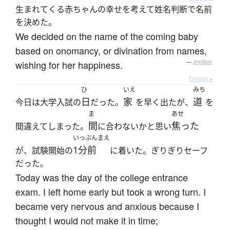
生まれてくる赤ちゃんの幸せを考えて姓名判断で名前
を決めた。
We decided on the name of the coming baby
based on onomancy, or divination from names,
wishing for her happiness.
—
Jreibun
Details ▸
ひ
いえ
みち
日
家
道
今日は大学入試の
だった。
を早く出たが、
を
ま
あせ
間
焦った
間違えてしまった。
に合わないかと思い
いっぷんまえ
1分前
が、試験開始の
に着いた。ぎりぎりセーフ
だった。
Today was the day of the college entrance
exam. I left home early but took a wrong turn. I
became very nervous and anxious because I
thought I would not make it in time;