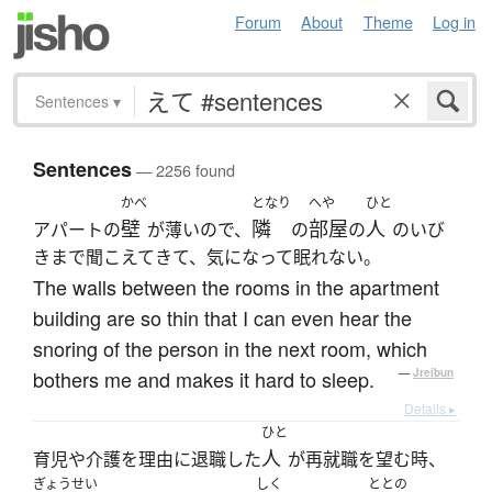
Forum
About
Theme
Log in
Sentences
▾
Sentences
— 2256 found
かべ
となり
へや
ひと
壁
隣
部屋
人
アパートの
が薄いので、
の
の
のいび
きまで聞こえてきて、気になって眠れない。
The walls between the rooms in the apartment
building are so thin that I can even hear the
snoring of the person in the next room, which
bothers me and makes it hard to sleep.
—
Jreibun
Details ▸
ひと
人
育児や介護を理由に退職した
が再就職を望む時、
ぎょうせい
しく
ととの