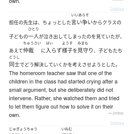
own.
Details ▸
いいあらそ
言い争い
担任の先生は、ちょっとした
からクラスの
ひとり
一人
子どもの
が泣き出してしまったのを見ていたが、
ちゅうさい
はい
ようす
みまも
仲裁
入らず
様子
見守り
あえて
に
を
、子どもたち
どうし
同士
でどう解決していくかを考えさせようとした。
The homeroom teacher saw that one of the
children in the class had started crying after a
small argument, but she deliberately did not
intervene. Rather, she watched them and tried
to let them figure out how to solve it on their
own.
—
Jreibun
Details ▸
じゅぎょうちゅう
いねむ