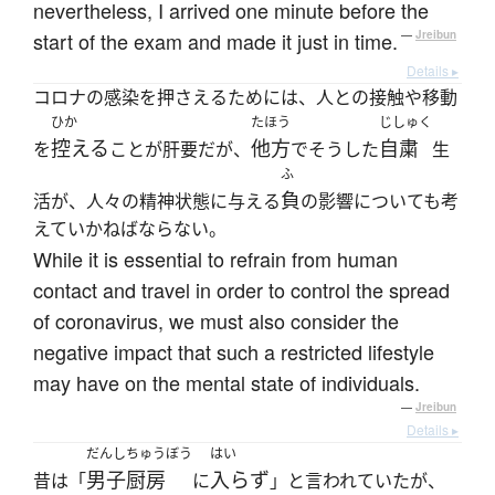
nevertheless, I arrived one minute before the
start of the exam and made it just in time.
—
Jreibun
Details ▸
コロナの感染を押さえるためには、人との接触や移動
ひか
たほう
じしゅく
控える
他方
自粛
を
ことが肝要だが、
でそうした
生
ふ
負
活が、人々の精神状態に与える
の影響についても考
えていかねばならない。
While it is essential to refrain from human
contact and travel in order to control the spread
of coronavirus, we must also consider the
negative impact that such a restricted lifestyle
may have on the mental state of individuals.
—
Jreibun
Details ▸
だんし
ちゅうぼう
はい
男子
厨房
入らず
昔は「
に
」と言われていたが、