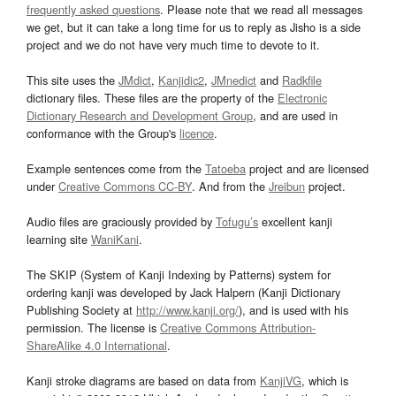
frequently asked questions
. Please note that we read all messages
we get, but it can take a long time for us to reply as Jisho is a side
project and we do not have very much time to devote to it.
This site uses the
JMdict
,
Kanjidic2
,
JMnedict
and
Radkfile
dictionary files. These files are the property of the
Electronic
Dictionary Research and Development Group
, and are used in
conformance with the Group's
licence
.
Example sentences come from the
Tatoeba
project and are licensed
under
Creative Commons CC-BY
. And from the
Jreibun
project.
Audio files are graciously provided by
Tofugu’s
excellent kanji
learning site
WaniKani
.
The SKIP (System of Kanji Indexing by Patterns) system for
ordering kanji was developed by Jack Halpern (Kanji Dictionary
Publishing Society at
http://www.kanji.org/
), and is used with his
permission. The license is
Creative Commons Attribution-
ShareAlike 4.0 International
.
Kanji stroke diagrams are based on data from
KanjiVG
, which is