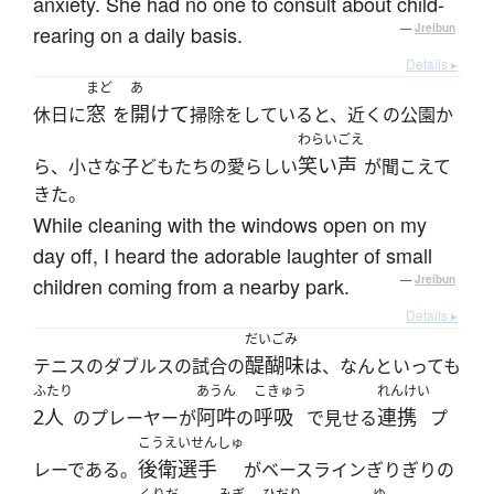
anxiety. She had no one to consult about child-
rearing on a daily basis.
—
Jreibun
Details ▸
まど
あ
窓
開けて
休日に
を
掃除をしていると、近くの公園か
わらいごえ
笑い声
ら、小さな子どもたちの愛らしい
が聞こえて
きた。
While cleaning with the windows open on my
day off, I heard the adorable laughter of small
children coming from a nearby park.
—
Jreibun
Details ▸
だいごみ
醍醐味
テニスのダブルスの試合の
は、なんといっても
ふたり
あうん
こきゅう
れんけい
2人
阿吽
呼吸
連携
のプレーヤーが
の
で見せる
プ
こうえいせんしゅ
後衛選手
レーである。
がベースラインぎりぎりの