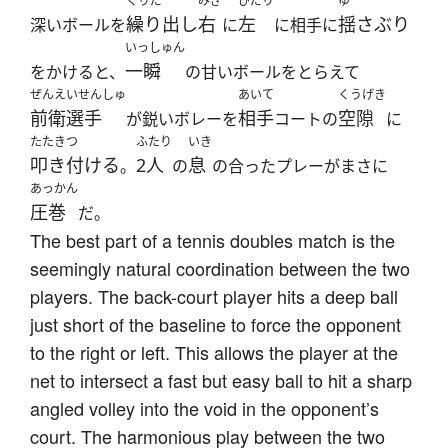
くりだ
みぎ
ひだり
ゆ
繰り出し
右
左
揺さぶり
深いボールを
に
に相手に
いっしゅん
一瞬
をかけると、
の甘いボールをとらえて
ぜんえいせんしゅ
あいて
くうげき
前衛選手
相手
空隙
が鋭いボレーを
コートの
に
たたきつ
ふたり
いき
叩き付ける
2人
息
。
の
の合ったプレーがまさに
あっかん
圧巻
だ。
The best part of a tennis doubles match is the
seemingly natural coordination between the two
players. The back-court player hits a deep ball
just short of the baseline to force the opponent
to the right or left. This allows the player at the
net to intersect a fast but easy ball to hit a sharp
angled volley into the void in the opponent’s
court. The harmonious play between the two