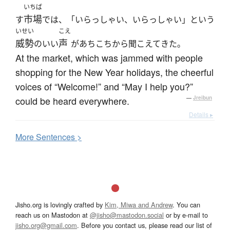
いちば
市場
す
では、「いらっしゃい、いらっしゃい」という
いせい
こえ
威勢
声
のいい
があちこちから聞こえてきた。
At the market, which was jammed with people
shopping for the New Year holidays, the cheerful
voices of “Welcome!” and “May I help you?”
could be heard everywhere.
—
Jreibun
Details ▸
More
S
entences >
Jisho.org is lovingly crafted by
Kim, Miwa and Andrew
. You can
reach us on Mastodon at
@jisho@mastodon.social
or by e-mail to
jisho.org@gmail.com
. Before you contact us, please read our list of