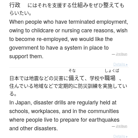
行政
仕組み
整えて
にはそれを支援する
をぜひ
も
らいたい。
When people who have terminated employment,
owing to childcare or nursing care reasons, wish
to become re-employed, we would like the
government to have a system in place to
support them.
—
Jreibun
Details ▸
そな
しょくば
備えて
職場
日本では地震などの災害に
、学校や
、
住んでいる地域などで定期的に防災訓練を実施してい
る。
In Japan, disaster drills are regularly held at
schools, workplaces, and in the communities
where people live to prepare for earthquakes
and other disasters.
—
Jreibun
Details ▸