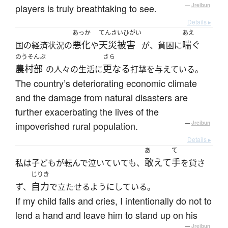
players is truly breathtaking to see.
—
Jreibun
Details ▸
あっか
てんさいひがい
あえ
悪化
天災被害
喘ぐ
国の経済状況の
や
が、貧困に
のうそんぶ
さら
農村部
更なる
の人々の生活に
打撃を与えている。
The country’s deteriorating economic climate
and the damage from natural disasters are
further exacerbating the lives of the
impoverished rural population.
—
Jreibun
Details ▸
あ
て
敢えて
手
私は子どもが転んで泣いていても、
を貸さ
じりき
自力
ず、
で立たせるようにしている。
If my child falls and cries, I intentionally do not to
lend a hand and leave him to stand up on his
—
Jreibun